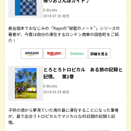
帰りおさんぽガイド♪
D-Books
2018.07.26 発売
英会話本でおなじみの「Kayoの“秘密のノート”」シリーズの
著者が、今度は自分の滞在するロンドン南東の田舎町をご紹
介！
詳細を見る
とろとろトロピカル ある旅の記録と
記憶。 第1巻
D-Books
2018.03.29 発売
子供の頃から夢見ていた南の島に滞在することになった筆者
が、島で出合うトロピカルでマジカルな45日間の記録と記
憶。