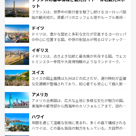
なお、新着のイタリア情報は
コンテンツ一覧
を参照してほ
れる闘牛、そして美味しいタパスが生活の一部となってい
ット
しい。
る。首都マドリードの洗練された雰囲気や、バルセロナの
フランスは、世界中の旅行者を魅了し続けるヨーロッパ屈
アートに溢れた街角から、地方では古代ローマ遺跡や中世
指の観光地だ。首都パリのエッフェル塔やルーブル美術館
の城塞都市、穏やかなビーチリゾートまで多彩な表情を見
といった象徴的なスポットから、田舎町の古風な美しさま
せる。地方によって風土や気候が異なるスペインはその個
ドイツ
で、幅広い魅力が詰まっている。華麗な宮殿、歴史的な大
性で訪れる人を魅了する。 なお、新着のスペイン情報は
コ
聖堂、美しいビーチ、そして豊かな自然が、訪れる者を心
ドイツは、豊かな歴史と多彩な文化が交差するヨーロッパ
ンテンツ一覧
を参照してほしい。
から魅了する。また、フランスは美食の国としても知ら
の中心に位置する国。中世の街並みが残るロマンチック街
れ、フランス料理はユネスコ無形文化遺産にも登録されて
道から、未来を先取りするようなモダンな都市まで多様な
イギリス
いる。シャンパンの発祥地であるランス、プロヴァンスの
顔を持つこの国は、どこを歩いても飽きることがない。ベ
香り高いラベンダー畑など、多彩な楽しみ方が可能だ。さ
ルリンの文化的活気、バイエルン州のアルプスの絶景、そ
イギリスは、古きよき伝統と最先端が共存する国。ウェス
らに、パリ以外の地域にも魅力が溢れており、どの街角に
してライン川沿いのワイン畑といった風景は必見。ビール
トミンスター寺院や大英博物館のようなランドマーク、歴
も豊かな歴史と文化が息づいている。パリ以外の個性あふ
とソーセージを味わいながら地元の人と過ごす楽しい時間
史ある大学都市、美しい丘陵地帯や牧歌的な風景など、エ
れる地方に足を運ぶとそれぞれで全く異なる文化を体験で
スイス
は、お酒好きな人にはぜひ体験してほしい。 なお、新着の
リアごとに異なる魅力がある。また、優雅なアフタヌーン
きるだろう。 なお、新着のフランス情報は
コンテンツ一覧
ドイツ情報は
コンテンツ一覧
を参照してほしい。
ティー、ビール好きにはたまらない英国パブ、サッカー観
スイスの国土面積は九州ほどの広さだが、運行時刻が正確
を参照してほしい。
戦など、本場だからこそできる体験も豊富。イギリスを旅
な交通網が整備されており、初心者でも安心して個人旅行
して楽しみつくそう。 なお、新着のイギリス情報は
コンテ
を楽しめる。日本同様に時刻表どおりの旅が可能だ。中世
アメリカ
ンツ一覧
を参照してほしい。
の建物がそのまま残る町や、スイスならではのユニークな
博物館もあり、アルプス観光だけでなく町歩きも満喫する
アメリカ合衆国は、広大な土地と多様な文化が魅力の国。
ことができる。国民の所得が高いため物価も高いが、旅行
東海岸の都市部から西海岸のカリフォルニアまで、訪れる
者向けの交通パス提供のサービスもあり、うまく活用すれ
場所ごとに異なる風景と体験が待っている。ニューヨーク
ハワイ
ば市内交通費無料で観光を楽しむこともできる。 なお、新
のような巨大都市は、観光、ショッピング、エンターテイ
着のスイス情報は
コンテンツ一覧
を参照してほしい。
ンメントが詰まった刺激的なスポットだ。一方、アメリカ
年間を通じて温暖な気候に恵まれ、多くの島で構成される
西部には大自然が広がり、グランドキャニオンやイエロー
ハワイは、どの島も独自の魅力をもっている。大自然の神
ストーン国立公園といった絶景が堪能できる。さらに、南
秘を感じたいなら、火山が生み出した壮大な景観を誇るハ