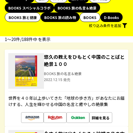
BOOKS スペシャルコラボ
BOOKS 旅の名言＆絶景
BOOKS 旅と健康
BOOKS 旅の読み物
BOOKS
D-Books
絞り込み条件を追加
1〜20件/188件中 を表示
悠久の教えをひもとく中国のことばと
絶景１００
BOOKS 旅の名言＆絶景
2022.12.15 発売
世界を４０年以上歩いてきた「地球の歩き方」があなたにお届
けする、人生を輝かせる中国の名言と癒やしの絶景集
詳細を見る