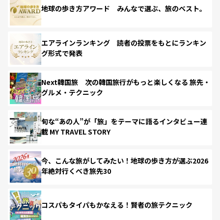
地球の歩き方アワード みんなで選ぶ、旅のベスト。
エアラインランキング 読者の投票をもとにランキン
グ形式で発表
Next韓国旅 次の韓国旅行がもっと楽しくなる 旅先・
グルメ・テクニック
旬な“あの人”が「旅」をテーマに語るインタビュー連
載 MY TRAVEL STORY
今、こんな旅がしてみたい！地球の歩き方が選ぶ2026
年絶対行くべき旅先30
コスパもタイパもかなえる！賢者の旅テクニック