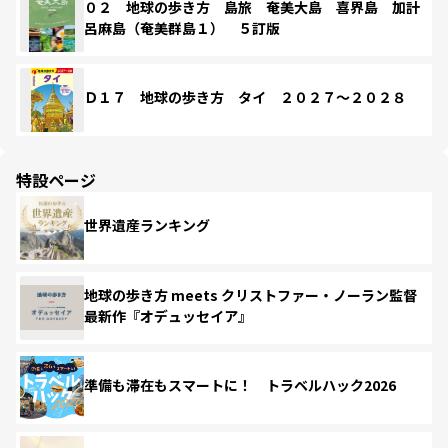
０２ 地球の歩き方 島旅 奄美大島 喜界島 加計
呂麻島（奄美群島１） ５訂版
Ｄ１７ 地球の歩き方 タイ ２０２７～２０２８
特設ページ
世界遺産ランキング
地球の歩き方 meets クリストファー・ノーラン監督
最新作『オデュッセイア』
準備も滞在もスマートに！ トラベルハック2026