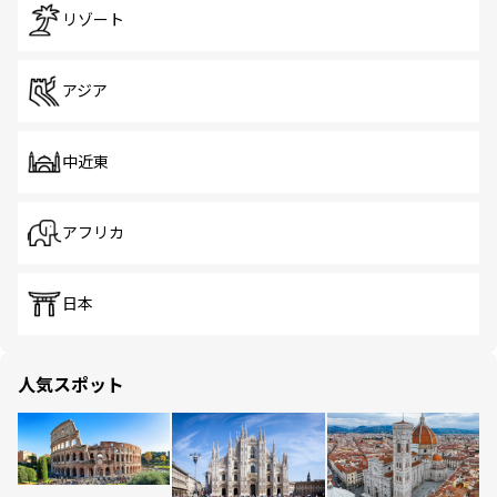
リゾート
アジア
中近東
アフリカ
日本
人気スポット