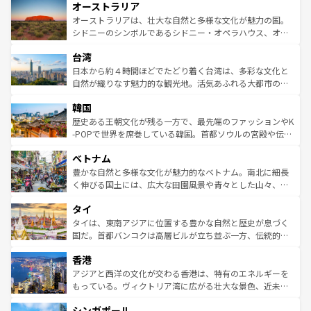
オーストラリア
部のニューオーリンズでは、音楽と美食が融合した独特の
ワイ島は見逃せない。また、定番の観光地といえばオアフ
文化が魅力。旅行者はアメリカの各地域で異なる魅力を楽
島だが、静かな自然を求めるならマウイ島やカウアイ島が
オーストラリアは、壮大な自然と多様な文化が魅力の国。
しみながら、その多様性と豊かな歴史を感じることができ
おすすめ。エメラルドグリーンに輝く海をはじめ、豊かな
シドニーのシンボルであるシドニー・オペラハウス、オー
るだろう。車でのロードトリップや列車の旅も、アメリカ
文化や歴史が息づいている。「アロハスピリット」と呼ば
ストラリア東海岸北部に広がる大サンゴ礁地帯グレートバ
ならではの贅沢な旅のスタイルだ。 なお、新着のアメリカ
台湾
れるおもてなしの心で訪れる人々を迎えてくれるハワイの
リアリーフや大陸中央部にそびえるウルル（エアーズロッ
情報は
コンテンツ一覧
を参照してほしい。
人々、おいしいローカルフードやハワイアンミュージッ
ク）、タスマニアの美しい原生林やケアンズの熱帯雨林な
日本から約４時間ほどでたどり着く台湾は、多彩な文化と
ク、伝統的なフラダンスなど、すべてがハワイの魅力を彩
ど、見どころがたくさん。また、カフェやワイン、オージ
自然が織りなす魅力的な観光地。活気あふれる大都市の台
っている。訪れるたびに新しい発見と感動が待っているハ
ービーフなどの食文化も豊かで、美味しいものであふれて
北やノスタルジックな町並みが人気な九份（ジォウフェ
ワイを、存分に味わってほしい。 なお、新着のハワイ情報
韓国
いる。アクティビティも充実しており、サーフィンやダイ
ン）、静ひつな山岳地帯である台湾東部など、都市の喧騒
は
コンテンツ一覧
を参照してほしい。
ビング、ハイキングなど、アウトドア好きにはたまらな
と山間の静けさが共存しており、訪れる人に新しい発見と
歴史ある王朝文化が残る一方で、最先端のファッションやK
い。オーストラリアの多彩な魅力を存分に味わいつくそ
驚きをもたらしてくれる。また、奥深い台湾の食文化も魅
-POPで世界を席巻している韓国。首都ソウルの宮殿や伝統
う。 なお、新着のオーストラリア情報は
コンテンツ一覧
を
力で、夜市などの屋台グルメから高級料理、ヘルシーで美
家屋が並ぶエリアでは韓国の歴史と文化に浸ることがで
参照してほしい。
ベトナム
容にもいいと評判のスイーツなど、バラエティ豊かな料理
き、地方に足を延ばせば四季折々の自然美を楽しむことが
が味わえる。 なお、新着の台湾情報は
コンテンツ一覧
を参
できる。そして、キムチや焼肉、絶品のストリートフード
豊かな自然と多様な文化が魅力的なベトナム。南北に細長
照してほしい。
まで、さまざまな韓国料理が待っている。夜には、韓国な
く伸びる国土には、広大な田園風景や青々とした山々、世
らではのナイトライフも堪能できる。あたたかいホスピタ
界遺産に登録された壮大な自然景観が点在し、都市部では
タイ
リティに包まれながら、韓国の多彩な魅力を心ゆくまで味
急速な発展と共に伝統が息づく。ハノイの古い町並みやホ
わってみてほしい。 なお、新着の韓国情報は
コンテンツ一
ーチミン市のフランス統治時代の建物も、独特の雰囲気を
タイは、東南アジアに位置する豊かな自然と歴史が息づく
覧
を参照してほしい。
醸し出している。また、バラエティの豊かさとおいしさで
国だ。首都バンコクは高層ビルが立ち並ぶ一方、伝統的な
世界中の食通を魅了してやまないベトナム料理も魅力のひ
寺院や市場がいたるところに点在し、古きよき文化と現代
香港
とつ。フォーやバインミー、ベトナムコーヒーなどは、ぜ
の活気が交差している。北部ではチェンマイなどの山岳地
ひ現地で味わいたい。どの地域を訪れてもあたたかい人々
帯で自然と触れ合い、南部ではプーケットやクラビの美し
アジアと西洋の文化が交わる香港は、特有のエネルギーを
が旅行者を迎えてくれるので、きっと忘れられない旅にな
いビーチでリゾート気分を楽しむことができる。タイ料理
もっている。ヴィクトリア湾に広がる壮大な景色、近未来
るはずだ。 なお、新着のベトナム情報は
コンテンツ一覧
を
は世界的に有名で、屋台から高級レストランまで味覚を刺
的なアートスポット、そして歴史と現代が融合した町並
参照してほしい。
シンガポール
激する。気候は一年中温暖で、どの季節にも異なる楽しみ
み、どこを訪れても感動するはず。観光スポットが密集し