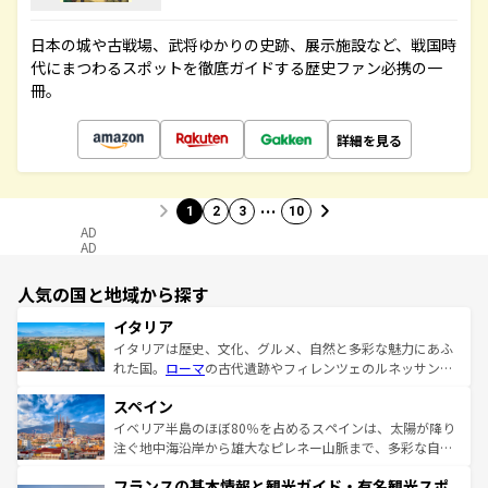
日本の城や古戦場、武将ゆかりの史跡、展示施設など、戦国時
代にまつわるスポットを徹底ガイドする歴史ファン必携の一
冊。
詳細を見る
…
1
2
3
10
AD
AD
人気の国と地域から探す
イタリア
イタリアは歴史、文化、グルメ、自然と多彩な魅力にあふ
れた国。
ローマ
の古代遺跡やフィレンツェのルネッサンス
美術、ヴェネツィアの運河など、歴史あるスポットはもち
スペイン
ろん、トスカーナの美しい田園風景やアマルフィ海岸の絶
景など、自然景観も見逃せない。観光の合間には、本場の
イベリア半島のほぼ80％を占めるスペインは、太陽が降り
ピザやパスタなど、絶品のイタリア料理を堪能することも
注ぐ地中海沿岸から雄大なピレネー山脈まで、多彩な自然
できる。朝目覚めてから夜眠るまで、すべての瞬間を楽し
と文化が詰まったヨーロッパ屈指の旅行先だ。多様な地域
フランスの基本情報と観光ガイド・有名観光スポ
ませてくれるイタリアで、忘れられない旅をしてみよう！
文化が根付くこの国では、情熱的なフラメンコ、熱気あふ