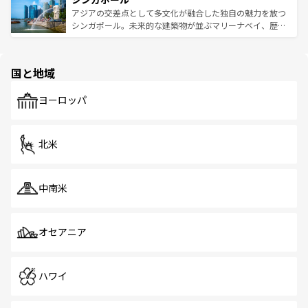
が待っている。親しみやすいタイの人々、仏教を中心とし
ており、効率よく見どころを回れるのも魅力。息をのむよ
アジアの交差点として多文化が融合した独自の魅力を放つ
た文化、そして多様な観光資源が、訪れる旅人を魅了し続
うな絶景から文化的な体験まで、香港を存分に楽しみ尽く
シンガポール。未来的な建築物が並ぶマリーナベイ、歴史
ける。 なお、新着のタイ情報は
コンテンツ一覧
を参照して
そう。 なお、新着の香港情報は
コンテンツ一覧
を参照して
と伝統を感じられるエスニックタウン、多数の緑豊かな公
ほしい。
ほしい。
園や自然保護区など、自然が調和した近代的な景観と文化
の多様性あふれるカラフルな町は、どこを歩いても新しい
国と地域
発見がある。さらに、治安のよさや充実した公共交通機関
も、旅行者にとっては魅力的なポイント。グルメも豊富
で、ホーカーズは地元の風情を楽しめる外せないスポット
ヨーロッパ
だ。訪れる人を飽きさせないシンガポールで、多様な魅力
を体感しよう。 なお、新着のシンガポール情報は
コンテン
ツ一覧
を参照してほしい。
北米
中南米
オセアニア
ハワイ