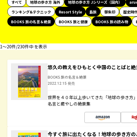
すべて
地球の歩き方 海外
地球の歩き方 Jシリーズ（国内）
aru
ランキング&テクニック
Resort Style
島旅
御朱印
歴史時
BOOKS 旅の名言＆絶景
BOOKS 旅と健康
BOOKS 旅の読み物
1〜20件/230件中 を表示
悠久の教えをひもとく中国のことばと絶
BOOKS 旅の名言＆絶景
2022.12.15 発売
世界を４０年以上歩いてきた「地球の歩き方
名言と癒やしの絶景集
今すぐ旅に出たくなる！地球の歩き方の