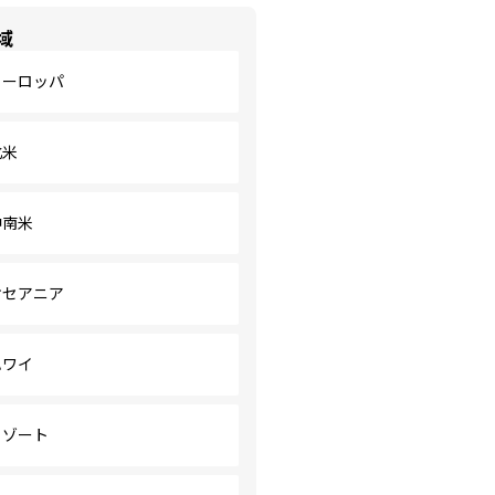
域
ヨーロッパ
北米
中南米
オセアニア
ハワイ
リゾート