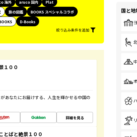
co 海外
aruco 国内
Plat
国と地
代
旅の図鑑
BOOKS スペシャルコラボ
BOOKS
D-Books
絞り込み条件を追加
景１００
」があなたにお届けする、人生を輝かせる中国の
詳細を見る
ことばと絶景１００