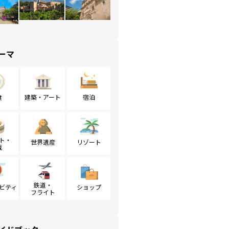
ーマ
食
建築・アート
宿泊
ト・
世界遺産
リゾート
戦
鉄道・
ビティ
ショップ
フライト