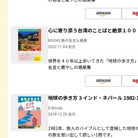
心に寄り添う台湾のことばと絶景１００
BOOKS 旅の名言＆絶景
2022.11.04 発売
世界を４０年以上歩いてきた「地球の歩き方
名言と癒やしの絶景集
地球の歩き方 3 インド・ネパール 1982
D-Books
2018.12.20 発売
1981年、旅人のバイブルとして登場した地
の旅を思い出して欲しい1冊です。