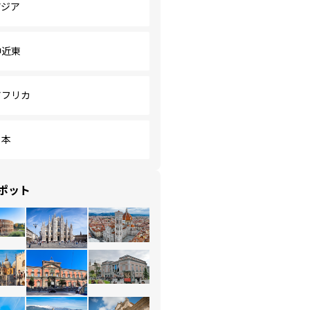
アジア
中近東
アフリカ
日本
ポット