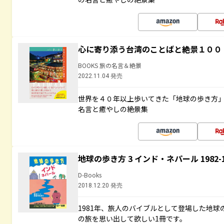
心に寄り添う台湾のことばと絶景１００
BOOKS 旅の名言＆絶景
2022.11.04 発売
世界を４０年以上歩いてきた「地球の歩き方
名言と癒やしの絶景集
地球の歩き方 3 インド・ネパール 1982
D-Books
2018.12.20 発売
1981年、旅人のバイブルとして登場した地
の旅を思い出して欲しい1冊です。