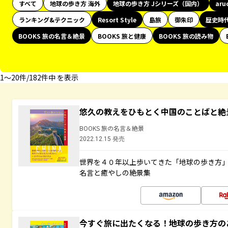
すべて
地球の歩き方 海外
地球の歩き方 Jシリーズ（国内）
aru
ランキング&テクニック
Resort Style
島旅
御朱印
歴史時
BOOKS 旅の名言＆絶景
BOOKS 旅と健康
BOOKS 旅の読み物
1〜20件/182件中 を表示
悠久の教えをひもとく中国のことばと絶
BOOKS 旅の名言＆絶景
2022.12.15 発売
世界を４０年以上歩いてきた「地球の歩き方
名言と癒やしの絶景集
今すぐ旅に出たくなる！地球の歩き方の