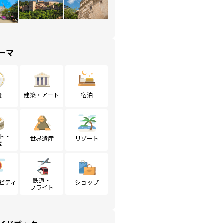
ーマ
食
建築・アート
宿泊
ト・
世界遺産
リゾート
戦
鉄道・
ビティ
ショップ
フライト