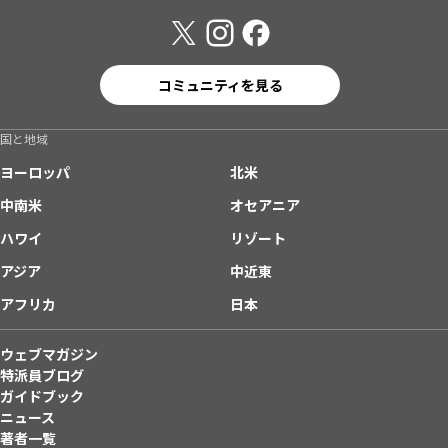
コミュニティを見る
国と地域
ヨーロッパ
北米
中南米
オセアニア
ハワイ
リゾート
アジア
中近東
アフリカ
日本
ウェブマガジン
特派員ブログ
ガイドブック
ニュース
著者一覧