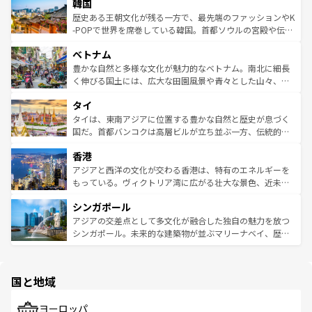
ワイを、存分に味わってほしい。 なお、新着のハワイ情報
韓国
いる。アクティビティも充実しており、サーフィンやダイ
ン）、静ひつな山岳地帯である台湾東部など、都市の喧騒
は
コンテンツ一覧
を参照してほしい。
ビング、ハイキングなど、アウトドア好きにはたまらな
と山間の静けさが共存しており、訪れる人に新しい発見と
歴史ある王朝文化が残る一方で、最先端のファッションやK
い。オーストラリアの多彩な魅力を存分に味わいつくそ
驚きをもたらしてくれる。また、奥深い台湾の食文化も魅
-POPで世界を席巻している韓国。首都ソウルの宮殿や伝統
う。 なお、新着のオーストラリア情報は
コンテンツ一覧
を
力で、夜市などの屋台グルメから高級料理、ヘルシーで美
家屋が並ぶエリアでは韓国の歴史と文化に浸ることがで
参照してほしい。
ベトナム
容にもいいと評判のスイーツなど、バラエティ豊かな料理
き、地方に足を延ばせば四季折々の自然美を楽しむことが
が味わえる。 なお、新着の台湾情報は
コンテンツ一覧
を参
できる。そして、キムチや焼肉、絶品のストリートフード
豊かな自然と多様な文化が魅力的なベトナム。南北に細長
照してほしい。
まで、さまざまな韓国料理が待っている。夜には、韓国な
く伸びる国土には、広大な田園風景や青々とした山々、世
らではのナイトライフも堪能できる。あたたかいホスピタ
界遺産に登録された壮大な自然景観が点在し、都市部では
タイ
リティに包まれながら、韓国の多彩な魅力を心ゆくまで味
急速な発展と共に伝統が息づく。ハノイの古い町並みやホ
わってみてほしい。 なお、新着の韓国情報は
コンテンツ一
ーチミン市のフランス統治時代の建物も、独特の雰囲気を
タイは、東南アジアに位置する豊かな自然と歴史が息づく
覧
を参照してほしい。
醸し出している。また、バラエティの豊かさとおいしさで
国だ。首都バンコクは高層ビルが立ち並ぶ一方、伝統的な
世界中の食通を魅了してやまないベトナム料理も魅力のひ
寺院や市場がいたるところに点在し、古きよき文化と現代
香港
とつ。フォーやバインミー、ベトナムコーヒーなどは、ぜ
の活気が交差している。北部ではチェンマイなどの山岳地
ひ現地で味わいたい。どの地域を訪れてもあたたかい人々
帯で自然と触れ合い、南部ではプーケットやクラビの美し
アジアと西洋の文化が交わる香港は、特有のエネルギーを
が旅行者を迎えてくれるので、きっと忘れられない旅にな
いビーチでリゾート気分を楽しむことができる。タイ料理
もっている。ヴィクトリア湾に広がる壮大な景色、近未来
るはずだ。 なお、新着のベトナム情報は
コンテンツ一覧
を
は世界的に有名で、屋台から高級レストランまで味覚を刺
的なアートスポット、そして歴史と現代が融合した町並
参照してほしい。
シンガポール
激する。気候は一年中温暖で、どの季節にも異なる楽しみ
み、どこを訪れても感動するはず。観光スポットが密集し
が待っている。親しみやすいタイの人々、仏教を中心とし
ており、効率よく見どころを回れるのも魅力。息をのむよ
アジアの交差点として多文化が融合した独自の魅力を放つ
た文化、そして多様な観光資源が、訪れる旅人を魅了し続
うな絶景から文化的な体験まで、香港を存分に楽しみ尽く
シンガポール。未来的な建築物が並ぶマリーナベイ、歴史
ける。 なお、新着のタイ情報は
コンテンツ一覧
を参照して
そう。 なお、新着の香港情報は
コンテンツ一覧
を参照して
と伝統を感じられるエスニックタウン、多数の緑豊かな公
ほしい。
ほしい。
園や自然保護区など、自然が調和した近代的な景観と文化
の多様性あふれるカラフルな町は、どこを歩いても新しい
国と地域
発見がある。さらに、治安のよさや充実した公共交通機関
も、旅行者にとっては魅力的なポイント。グルメも豊富
で、ホーカーズは地元の風情を楽しめる外せないスポット
ヨーロッパ