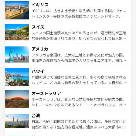
イギリス
いる。シャンパンの発祥地であるランス、プロヴァンスの
顔を持つこの国は、どこを歩いても飽きることがない。ベ
香り高いラベンダー畑など、多彩な楽しみ方が可能だ。さ
ルリンの文化的活気、バイエルン州のアルプスの絶景、そ
イギリスは、古きよき伝統と最先端が共存する国。ウェス
らに、パリ以外の地域にも魅力が溢れており、どの街角に
してライン川沿いのワイン畑といった風景は必見。ビール
トミンスター寺院や大英博物館のようなランドマーク、歴
も豊かな歴史と文化が息づいている。パリ以外の個性あふ
とソーセージを味わいながら地元の人と過ごす楽しい時間
史ある大学都市、美しい丘陵地帯や牧歌的な風景など、エ
れる地方に足を運ぶとそれぞれで全く異なる文化を体験で
スイス
は、お酒好きな人にはぜひ体験してほしい。 なお、新着の
リアごとに異なる魅力がある。また、優雅なアフタヌーン
きるだろう。 なお、新着のフランス情報は
コンテンツ一覧
ドイツ情報は
コンテンツ一覧
を参照してほしい。
ティー、ビール好きにはたまらない英国パブ、サッカー観
スイスの国土面積は九州ほどの広さだが、運行時刻が正確
を参照してほしい。
戦など、本場だからこそできる体験も豊富。イギリスを旅
な交通網が整備されており、初心者でも安心して個人旅行
して楽しみつくそう。 なお、新着のイギリス情報は
コンテ
を楽しめる。日本同様に時刻表どおりの旅が可能だ。中世
アメリカ
ンツ一覧
を参照してほしい。
の建物がそのまま残る町や、スイスならではのユニークな
博物館もあり、アルプス観光だけでなく町歩きも満喫する
アメリカ合衆国は、広大な土地と多様な文化が魅力の国。
ことができる。国民の所得が高いため物価も高いが、旅行
東海岸の都市部から西海岸のカリフォルニアまで、訪れる
者向けの交通パス提供のサービスもあり、うまく活用すれ
場所ごとに異なる風景と体験が待っている。ニューヨーク
ハワイ
ば市内交通費無料で観光を楽しむこともできる。 なお、新
のような巨大都市は、観光、ショッピング、エンターテイ
着のスイス情報は
コンテンツ一覧
を参照してほしい。
ンメントが詰まった刺激的なスポットだ。一方、アメリカ
年間を通じて温暖な気候に恵まれ、多くの島で構成される
西部には大自然が広がり、グランドキャニオンやイエロー
ハワイは、どの島も独自の魅力をもっている。大自然の神
ストーン国立公園といった絶景が堪能できる。さらに、南
秘を感じたいなら、火山が生み出した壮大な景観を誇るハ
オーストラリア
部のニューオーリンズでは、音楽と美食が融合した独特の
ワイ島は見逃せない。また、定番の観光地といえばオアフ
文化が魅力。旅行者はアメリカの各地域で異なる魅力を楽
島だが、静かな自然を求めるならマウイ島やカウアイ島が
オーストラリアは、壮大な自然と多様な文化が魅力の国。
しみながら、その多様性と豊かな歴史を感じることができ
おすすめ。エメラルドグリーンに輝く海をはじめ、豊かな
シドニーのシンボルであるシドニー・オペラハウス、オー
るだろう。車でのロードトリップや列車の旅も、アメリカ
文化や歴史が息づいている。「アロハスピリット」と呼ば
ストラリア東海岸北部に広がる大サンゴ礁地帯グレートバ
ならではの贅沢な旅のスタイルだ。 なお、新着のアメリカ
台湾
れるおもてなしの心で訪れる人々を迎えてくれるハワイの
リアリーフや大陸中央部にそびえるウルル（エアーズロッ
情報は
コンテンツ一覧
を参照してほしい。
人々、おいしいローカルフードやハワイアンミュージッ
ク）、タスマニアの美しい原生林やケアンズの熱帯雨林な
日本から約４時間ほどでたどり着く台湾は、多彩な文化と
ク、伝統的なフラダンスなど、すべてがハワイの魅力を彩
ど、見どころがたくさん。また、カフェやワイン、オージ
自然が織りなす魅力的な観光地。活気あふれる大都市の台
っている。訪れるたびに新しい発見と感動が待っているハ
ービーフなどの食文化も豊かで、美味しいものであふれて
北やノスタルジックな町並みが人気な九份（ジォウフェ