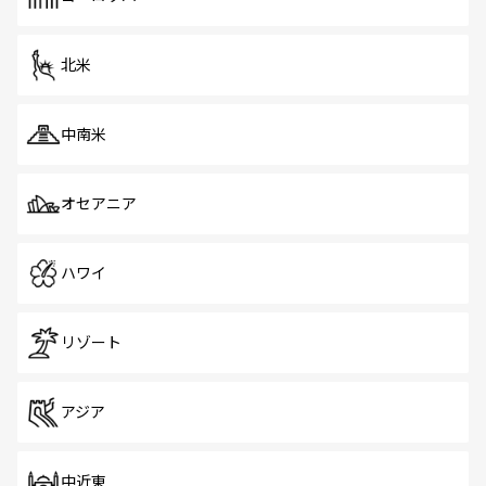
だ。訪れる人を飽きさせないシンガポールで、多様な魅力
を体感しよう。 なお、新着のシンガポール情報は
コンテン
ツ一覧
を参照してほしい。
北米
中南米
オセアニア
ハワイ
リゾート
アジア
中近東