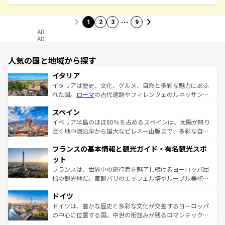
…
1
2
3
9
AD
AD
人気の国と地域から探す
イタリア
イタリアは歴史、文化、グルメ、自然と多彩な魅力にあふ
れた国。
ローマ
の古代遺跡やフィレンツェのルネッサンス
美術、ヴェネツィアの運河など、歴史あるスポットはもち
スペイン
ろん、トスカーナの美しい田園風景やアマルフィ海岸の絶
景など、自然景観も見逃せない。観光の合間には、本場の
イベリア半島のほぼ80％を占めるスペインは、太陽が降り
ピザやパスタなど、絶品のイタリア料理を堪能することも
注ぐ地中海沿岸から雄大なピレネー山脈まで、多彩な自然
できる。朝目覚めてから夜眠るまで、すべての瞬間を楽し
と文化が詰まったヨーロッパ屈指の旅行先だ。多様な地域
フランスの基本情報と観光ガイド・有名観光スポ
ませてくれるイタリアで、忘れられない旅をしてみよう！
文化が根付くこの国では、情熱的なフラメンコ、熱気あふ
なお、新着のイタリア情報は
コンテンツ一覧
を参照してほ
れる闘牛、そして美味しいタパスが生活の一部となってい
ット
しい。
る。首都マドリードの洗練された雰囲気や、バルセロナの
フランスは、世界中の旅行者を魅了し続けるヨーロッパ屈
アートに溢れた街角から、地方では古代ローマ遺跡や中世
指の観光地だ。首都パリのエッフェル塔やルーブル美術館
の城塞都市、穏やかなビーチリゾートまで多彩な表情を見
といった象徴的なスポットから、田舎町の古風な美しさま
せる。地方によって風土や気候が異なるスペインはその個
ドイツ
で、幅広い魅力が詰まっている。華麗な宮殿、歴史的な大
性で訪れる人を魅了する。 なお、新着のスペイン情報は
コ
聖堂、美しいビーチ、そして豊かな自然が、訪れる者を心
ドイツは、豊かな歴史と多彩な文化が交差するヨーロッパ
ンテンツ一覧
を参照してほしい。
から魅了する。また、フランスは美食の国としても知ら
の中心に位置する国。中世の街並みが残るロマンチック街
れ、フランス料理はユネスコ無形文化遺産にも登録されて
道から、未来を先取りするようなモダンな都市まで多様な