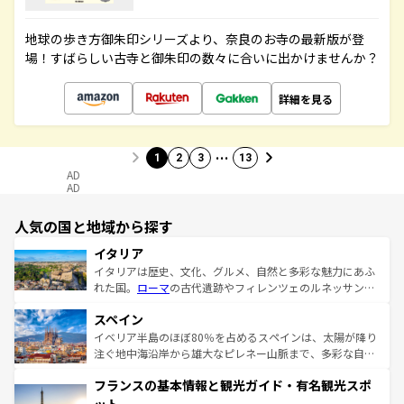
地球の歩き方御朱印シリーズより、奈良のお寺の最新版が登
場！すばらしい古寺と御朱印の数々に合いに出かけませんか？
詳細を見る
…
1
2
3
13
AD
AD
人気の国と地域から探す
イタリア
イタリアは歴史、文化、グルメ、自然と多彩な魅力にあふ
れた国。
ローマ
の古代遺跡やフィレンツェのルネッサンス
美術、ヴェネツィアの運河など、歴史あるスポットはもち
スペイン
ろん、トスカーナの美しい田園風景やアマルフィ海岸の絶
景など、自然景観も見逃せない。観光の合間には、本場の
イベリア半島のほぼ80％を占めるスペインは、太陽が降り
ピザやパスタなど、絶品のイタリア料理を堪能することも
注ぐ地中海沿岸から雄大なピレネー山脈まで、多彩な自然
できる。朝目覚めてから夜眠るまで、すべての瞬間を楽し
と文化が詰まったヨーロッパ屈指の旅行先だ。多様な地域
フランスの基本情報と観光ガイド・有名観光スポ
ませてくれるイタリアで、忘れられない旅をしてみよう！
文化が根付くこの国では、情熱的なフラメンコ、熱気あふ
なお、新着のイタリア情報は
コンテンツ一覧
を参照してほ
れる闘牛、そして美味しいタパスが生活の一部となってい