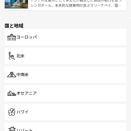
た文化、そして多様な観光資源が、訪れる旅人を魅了し続
うな絶景から文化的な体験まで、香港を存分に楽しみ尽く
シンガポール。未来的な建築物が並ぶマリーナベイ、歴史
ける。 なお、新着のタイ情報は
コンテンツ一覧
を参照して
そう。 なお、新着の香港情報は
コンテンツ一覧
を参照して
と伝統を感じられるエスニックタウン、多数の緑豊かな公
ほしい。
ほしい。
園や自然保護区など、自然が調和した近代的な景観と文化
の多様性あふれるカラフルな町は、どこを歩いても新しい
国と地域
発見がある。さらに、治安のよさや充実した公共交通機関
も、旅行者にとっては魅力的なポイント。グルメも豊富
で、ホーカーズは地元の風情を楽しめる外せないスポット
ヨーロッパ
だ。訪れる人を飽きさせないシンガポールで、多様な魅力
を体感しよう。 なお、新着のシンガポール情報は
コンテン
ツ一覧
を参照してほしい。
北米
中南米
オセアニア
ハワイ
リゾート