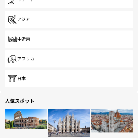
アジア
中近東
アフリカ
日本
人気スポット