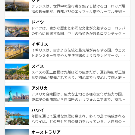
ット
しい。
る。首都マドリードの洗練された雰囲気や、バルセロナの
フランスは、世界中の旅行者を魅了し続けるヨーロッパ屈
アートに溢れた街角から、地方では古代ローマ遺跡や中世
指の観光地だ。首都パリのエッフェル塔やルーブル美術館
の城塞都市、穏やかなビーチリゾートまで多彩な表情を見
といった象徴的なスポットから、田舎町の古風な美しさま
せる。地方によって風土や気候が異なるスペインはその個
ドイツ
で、幅広い魅力が詰まっている。華麗な宮殿、歴史的な大
性で訪れる人を魅了する。 なお、新着のスペイン情報は
コ
聖堂、美しいビーチ、そして豊かな自然が、訪れる者を心
ドイツは、豊かな歴史と多彩な文化が交差するヨーロッパ
ンテンツ一覧
を参照してほしい。
から魅了する。また、フランスは美食の国としても知ら
の中心に位置する国。中世の街並みが残るロマンチック街
れ、フランス料理はユネスコ無形文化遺産にも登録されて
道から、未来を先取りするようなモダンな都市まで多様な
イギリス
いる。シャンパンの発祥地であるランス、プロヴァンスの
顔を持つこの国は、どこを歩いても飽きることがない。ベ
香り高いラベンダー畑など、多彩な楽しみ方が可能だ。さ
ルリンの文化的活気、バイエルン州のアルプスの絶景、そ
イギリスは、古きよき伝統と最先端が共存する国。ウェス
らに、パリ以外の地域にも魅力が溢れており、どの街角に
してライン川沿いのワイン畑といった風景は必見。ビール
トミンスター寺院や大英博物館のようなランドマーク、歴
も豊かな歴史と文化が息づいている。パリ以外の個性あふ
とソーセージを味わいながら地元の人と過ごす楽しい時間
史ある大学都市、美しい丘陵地帯や牧歌的な風景など、エ
れる地方に足を運ぶとそれぞれで全く異なる文化を体験で
スイス
は、お酒好きな人にはぜひ体験してほしい。 なお、新着の
リアごとに異なる魅力がある。また、優雅なアフタヌーン
きるだろう。 なお、新着のフランス情報は
コンテンツ一覧
ドイツ情報は
コンテンツ一覧
を参照してほしい。
ティー、ビール好きにはたまらない英国パブ、サッカー観
スイスの国土面積は九州ほどの広さだが、運行時刻が正確
を参照してほしい。
戦など、本場だからこそできる体験も豊富。イギリスを旅
な交通網が整備されており、初心者でも安心して個人旅行
して楽しみつくそう。 なお、新着のイギリス情報は
コンテ
を楽しめる。日本同様に時刻表どおりの旅が可能だ。中世
アメリカ
ンツ一覧
を参照してほしい。
の建物がそのまま残る町や、スイスならではのユニークな
博物館もあり、アルプス観光だけでなく町歩きも満喫する
アメリカ合衆国は、広大な土地と多様な文化が魅力の国。
ことができる。国民の所得が高いため物価も高いが、旅行
東海岸の都市部から西海岸のカリフォルニアまで、訪れる
者向けの交通パス提供のサービスもあり、うまく活用すれ
場所ごとに異なる風景と体験が待っている。ニューヨーク
ハワイ
ば市内交通費無料で観光を楽しむこともできる。 なお、新
のような巨大都市は、観光、ショッピング、エンターテイ
着のスイス情報は
コンテンツ一覧
を参照してほしい。
ンメントが詰まった刺激的なスポットだ。一方、アメリカ
年間を通じて温暖な気候に恵まれ、多くの島で構成される
西部には大自然が広がり、グランドキャニオンやイエロー
ハワイは、どの島も独自の魅力をもっている。大自然の神
ストーン国立公園といった絶景が堪能できる。さらに、南
秘を感じたいなら、火山が生み出した壮大な景観を誇るハ
オーストラリア
部のニューオーリンズでは、音楽と美食が融合した独特の
ワイ島は見逃せない。また、定番の観光地といえばオアフ