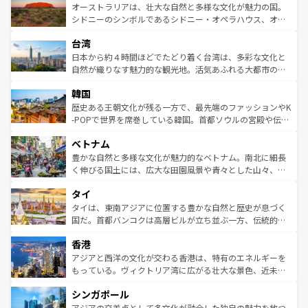
文化が魅力。旅行者はアメリカの各地域で異なる魅力を楽
島だが、静かな自然を求めるならマウイ島やカウアイ島が
オーストラリアは、壮大な自然と多様な文化が魅力の国。
しみながら、その多様性と豊かな歴史を感じることができ
おすすめ。エメラルドグリーンに輝く海をはじめ、豊かな
シドニーのシンボルであるシドニー・オペラハウス、オー
るだろう。車でのロードトリップや列車の旅も、アメリカ
文化や歴史が息づいている。「アロハスピリット」と呼ば
ストラリア東海岸北部に広がる大サンゴ礁地帯グレートバ
ならではの贅沢な旅のスタイルだ。 なお、新着のアメリカ
台湾
れるおもてなしの心で訪れる人々を迎えてくれるハワイの
リアリーフや大陸中央部にそびえるウルル（エアーズロッ
情報は
コンテンツ一覧
を参照してほしい。
人々、おいしいローカルフードやハワイアンミュージッ
ク）、タスマニアの美しい原生林やケアンズの熱帯雨林な
日本から約４時間ほどでたどり着く台湾は、多彩な文化と
ク、伝統的なフラダンスなど、すべてがハワイの魅力を彩
ど、見どころがたくさん。また、カフェやワイン、オージ
自然が織りなす魅力的な観光地。活気あふれる大都市の台
っている。訪れるたびに新しい発見と感動が待っているハ
ービーフなどの食文化も豊かで、美味しいものであふれて
北やノスタルジックな町並みが人気な九份（ジォウフェ
ワイを、存分に味わってほしい。 なお、新着のハワイ情報
韓国
いる。アクティビティも充実しており、サーフィンやダイ
ン）、静ひつな山岳地帯である台湾東部など、都市の喧騒
は
コンテンツ一覧
を参照してほしい。
ビング、ハイキングなど、アウトドア好きにはたまらな
と山間の静けさが共存しており、訪れる人に新しい発見と
歴史ある王朝文化が残る一方で、最先端のファッションやK
い。オーストラリアの多彩な魅力を存分に味わいつくそ
驚きをもたらしてくれる。また、奥深い台湾の食文化も魅
-POPで世界を席巻している韓国。首都ソウルの宮殿や伝統
う。 なお、新着のオーストラリア情報は
コンテンツ一覧
を
力で、夜市などの屋台グルメから高級料理、ヘルシーで美
家屋が並ぶエリアでは韓国の歴史と文化に浸ることがで
参照してほしい。
ベトナム
容にもいいと評判のスイーツなど、バラエティ豊かな料理
き、地方に足を延ばせば四季折々の自然美を楽しむことが
が味わえる。 なお、新着の台湾情報は
コンテンツ一覧
を参
できる。そして、キムチや焼肉、絶品のストリートフード
豊かな自然と多様な文化が魅力的なベトナム。南北に細長
照してほしい。
まで、さまざまな韓国料理が待っている。夜には、韓国な
く伸びる国土には、広大な田園風景や青々とした山々、世
らではのナイトライフも堪能できる。あたたかいホスピタ
界遺産に登録された壮大な自然景観が点在し、都市部では
タイ
リティに包まれながら、韓国の多彩な魅力を心ゆくまで味
急速な発展と共に伝統が息づく。ハノイの古い町並みやホ
わってみてほしい。 なお、新着の韓国情報は
コンテンツ一
ーチミン市のフランス統治時代の建物も、独特の雰囲気を
タイは、東南アジアに位置する豊かな自然と歴史が息づく
覧
を参照してほしい。
醸し出している。また、バラエティの豊かさとおいしさで
国だ。首都バンコクは高層ビルが立ち並ぶ一方、伝統的な
世界中の食通を魅了してやまないベトナム料理も魅力のひ
寺院や市場がいたるところに点在し、古きよき文化と現代
香港
とつ。フォーやバインミー、ベトナムコーヒーなどは、ぜ
の活気が交差している。北部ではチェンマイなどの山岳地
ひ現地で味わいたい。どの地域を訪れてもあたたかい人々
帯で自然と触れ合い、南部ではプーケットやクラビの美し
アジアと西洋の文化が交わる香港は、特有のエネルギーを
が旅行者を迎えてくれるので、きっと忘れられない旅にな
いビーチでリゾート気分を楽しむことができる。タイ料理
もっている。ヴィクトリア湾に広がる壮大な景色、近未来
るはずだ。 なお、新着のベトナム情報は
コンテンツ一覧
を
は世界的に有名で、屋台から高級レストランまで味覚を刺
的なアートスポット、そして歴史と現代が融合した町並
参照してほしい。
シンガポール
激する。気候は一年中温暖で、どの季節にも異なる楽しみ
み、どこを訪れても感動するはず。観光スポットが密集し
が待っている。親しみやすいタイの人々、仏教を中心とし
ており、効率よく見どころを回れるのも魅力。息をのむよ
アジアの交差点として多文化が融合した独自の魅力を放つ