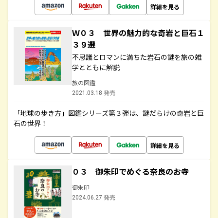
詳細を見る
Ｗ０３ 世界の魅力的な奇岩と巨石１
３９選
不思議とロマンに満ちた岩石の謎を旅の雑
学とともに解説
旅の図鑑
2021.03.18 発売
「地球の歩き方」図鑑シリーズ第３弾は、謎だらけの奇岩と巨
石の世界！
詳細を見る
０３ 御朱印でめぐる奈良のお寺
御朱印
2024.06.27 発売