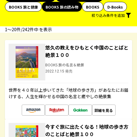
BOOKS 旅と健康
BOOKS 旅の読み物
BOOKS
D-Books
絞り込み条件を追加
1〜20件/242件中 を表示
悠久の教えをひもとく中国のことばと
絶景１００
BOOKS 旅の名言＆絶景
2022.12.15 発売
世界を４０年以上歩いてきた「地球の歩き方」があなたにお届
けする、人生を輝かせる中国の名言と癒やしの絶景集
詳細を見る
今すぐ旅に出たくなる！地球の歩き方
のことばと絶景１００