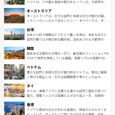
西部には大自然が広がり、グランドキャニオンやイエロー
ハワイは、どの島も独自の魅力をもっている。大自然の神
ストーン国立公園といった絶景が堪能できる。さらに、南
秘を感じたいなら、火山が生み出した壮大な景観を誇るハ
オーストラリア
部のニューオーリンズでは、音楽と美食が融合した独特の
ワイ島は見逃せない。また、定番の観光地といえばオアフ
文化が魅力。旅行者はアメリカの各地域で異なる魅力を楽
島だが、静かな自然を求めるならマウイ島やカウアイ島が
オーストラリアは、壮大な自然と多様な文化が魅力の国。
しみながら、その多様性と豊かな歴史を感じることができ
おすすめ。エメラルドグリーンに輝く海をはじめ、豊かな
シドニーのシンボルであるシドニー・オペラハウス、オー
るだろう。車でのロードトリップや列車の旅も、アメリカ
文化や歴史が息づいている。「アロハスピリット」と呼ば
ストラリア東海岸北部に広がる大サンゴ礁地帯グレートバ
ならではの贅沢な旅のスタイルだ。 なお、新着のアメリカ
台湾
れるおもてなしの心で訪れる人々を迎えてくれるハワイの
リアリーフや大陸中央部にそびえるウルル（エアーズロッ
情報は
コンテンツ一覧
を参照してほしい。
人々、おいしいローカルフードやハワイアンミュージッ
ク）、タスマニアの美しい原生林やケアンズの熱帯雨林な
日本から約４時間ほどでたどり着く台湾は、多彩な文化と
ク、伝統的なフラダンスなど、すべてがハワイの魅力を彩
ど、見どころがたくさん。また、カフェやワイン、オージ
自然が織りなす魅力的な観光地。活気あふれる大都市の台
っている。訪れるたびに新しい発見と感動が待っているハ
ービーフなどの食文化も豊かで、美味しいものであふれて
北やノスタルジックな町並みが人気な九份（ジォウフェ
ワイを、存分に味わってほしい。 なお、新着のハワイ情報
韓国
いる。アクティビティも充実しており、サーフィンやダイ
ン）、静ひつな山岳地帯である台湾東部など、都市の喧騒
は
コンテンツ一覧
を参照してほしい。
ビング、ハイキングなど、アウトドア好きにはたまらな
と山間の静けさが共存しており、訪れる人に新しい発見と
歴史ある王朝文化が残る一方で、最先端のファッションやK
い。オーストラリアの多彩な魅力を存分に味わいつくそ
驚きをもたらしてくれる。また、奥深い台湾の食文化も魅
-POPで世界を席巻している韓国。首都ソウルの宮殿や伝統
う。 なお、新着のオーストラリア情報は
コンテンツ一覧
を
力で、夜市などの屋台グルメから高級料理、ヘルシーで美
家屋が並ぶエリアでは韓国の歴史と文化に浸ることがで
参照してほしい。
ベトナム
容にもいいと評判のスイーツなど、バラエティ豊かな料理
き、地方に足を延ばせば四季折々の自然美を楽しむことが
が味わえる。 なお、新着の台湾情報は
コンテンツ一覧
を参
できる。そして、キムチや焼肉、絶品のストリートフード
豊かな自然と多様な文化が魅力的なベトナム。南北に細長
照してほしい。
まで、さまざまな韓国料理が待っている。夜には、韓国な
く伸びる国土には、広大な田園風景や青々とした山々、世
らではのナイトライフも堪能できる。あたたかいホスピタ
界遺産に登録された壮大な自然景観が点在し、都市部では
タイ
リティに包まれながら、韓国の多彩な魅力を心ゆくまで味
急速な発展と共に伝統が息づく。ハノイの古い町並みやホ
わってみてほしい。 なお、新着の韓国情報は
コンテンツ一
ーチミン市のフランス統治時代の建物も、独特の雰囲気を
タイは、東南アジアに位置する豊かな自然と歴史が息づく
覧
を参照してほしい。
醸し出している。また、バラエティの豊かさとおいしさで
国だ。首都バンコクは高層ビルが立ち並ぶ一方、伝統的な
世界中の食通を魅了してやまないベトナム料理も魅力のひ
寺院や市場がいたるところに点在し、古きよき文化と現代
香港
とつ。フォーやバインミー、ベトナムコーヒーなどは、ぜ
の活気が交差している。北部ではチェンマイなどの山岳地
ひ現地で味わいたい。どの地域を訪れてもあたたかい人々
帯で自然と触れ合い、南部ではプーケットやクラビの美し
アジアと西洋の文化が交わる香港は、特有のエネルギーを
が旅行者を迎えてくれるので、きっと忘れられない旅にな
いビーチでリゾート気分を楽しむことができる。タイ料理
もっている。ヴィクトリア湾に広がる壮大な景色、近未来