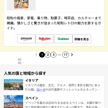
昭和の風景、家電、乗り物、駄菓子、喫茶店、カルチャーまで
網羅。懐かしさと驚きが詰まった昭和レトロの魅力を旅するガ
イド。
詳細を見る
…
1
2
3
17
AD
AD
人気の国と地域から探す
イタリア
イタリアは歴史、文化、グルメ、自然と多彩な魅力にあふ
れた国。
ローマ
の古代遺跡やフィレンツェのルネッサンス
美術、ヴェネツィアの運河など、歴史あるスポットはもち
スペイン
ろん、トスカーナの美しい田園風景やアマルフィ海岸の絶
景など、自然景観も見逃せない。観光の合間には、本場の
イベリア半島のほぼ80％を占めるスペインは、太陽が降り
ピザやパスタなど、絶品のイタリア料理を堪能することも
注ぐ地中海沿岸から雄大なピレネー山脈まで、多彩な自然