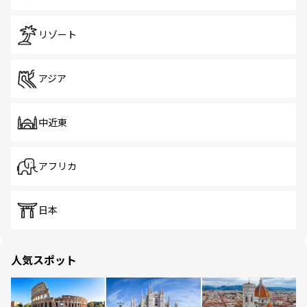
リゾート
アジア
中近東
アフリカ
日本
人気スポット