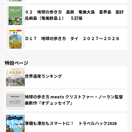
０２ 地球の歩き方 島旅 奄美大島 喜界島 加計
呂麻島（奄美群島１） ５訂版
Ｄ１７ 地球の歩き方 タイ ２０２７～２０２８
特設ページ
世界遺産ランキング
地球の歩き方 meets クリストファー・ノーラン監督
最新作『オデュッセイア』
準備も滞在もスマートに！ トラベルハック2026