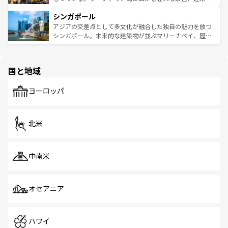
るはずだ。 なお、新着のベトナム情報は
コンテンツ一覧
を
は世界的に有名で、屋台から高級レストランまで味覚を刺
的なアートスポット、そして歴史と現代が融合した町並
参照してほしい。
シンガポール
激する。気候は一年中温暖で、どの季節にも異なる楽しみ
み、どこを訪れても感動するはず。観光スポットが密集し
が待っている。親しみやすいタイの人々、仏教を中心とし
ており、効率よく見どころを回れるのも魅力。息をのむよ
アジアの交差点として多文化が融合した独自の魅力を放つ
た文化、そして多様な観光資源が、訪れる旅人を魅了し続
うな絶景から文化的な体験まで、香港を存分に楽しみ尽く
シンガポール。未来的な建築物が並ぶマリーナベイ、歴史
ける。 なお、新着のタイ情報は
コンテンツ一覧
を参照して
そう。 なお、新着の香港情報は
コンテンツ一覧
を参照して
と伝統を感じられるエスニックタウン、多数の緑豊かな公
ほしい。
ほしい。
園や自然保護区など、自然が調和した近代的な景観と文化
の多様性あふれるカラフルな町は、どこを歩いても新しい
国と地域
発見がある。さらに、治安のよさや充実した公共交通機関
も、旅行者にとっては魅力的なポイント。グルメも豊富
で、ホーカーズは地元の風情を楽しめる外せないスポット
ヨーロッパ
だ。訪れる人を飽きさせないシンガポールで、多様な魅力
を体感しよう。 なお、新着のシンガポール情報は
コンテン
ツ一覧
を参照してほしい。
北米
中南米
オセアニア
ハワイ