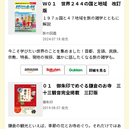
Ｗ０１ 世界２４４の国と地域 改訂
版
１９７ヵ国と４７地域を旅の雑学とともに
解説
旅の図鑑
2024.07.18 発売
今こそ学びたい世界のことを集めました！首都、言語、民族、
宗教、特長、現地の挨拶、誰かに話したくなる旅の雑学も。
詳細を見る
０１ 御朱印でめぐる鎌倉のお寺 三
十三観音完全掲載 三訂版
御朱印
2019.08.07 発売
鎌倉の観光といえば、季節の花とお寺めぐり。それだけではあ