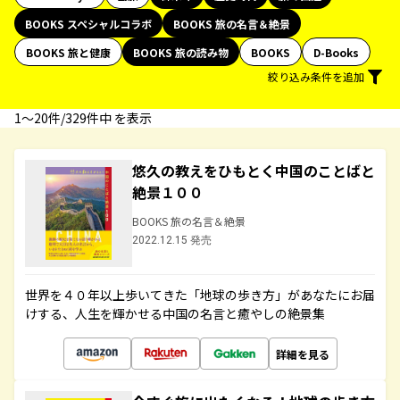
BOOKS スペシャルコラボ
BOOKS 旅の名言＆絶景
BOOKS 旅と健康
BOOKS 旅の読み物
BOOKS
D-Books
絞り込み条件を追加
1〜20件/329件中 を表示
悠久の教えをひもとく中国のことばと
絶景１００
BOOKS 旅の名言＆絶景
2022.12.15 発売
世界を４０年以上歩いてきた「地球の歩き方」があなたにお届
けする、人生を輝かせる中国の名言と癒やしの絶景集
詳細を見る