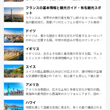
できる。朝目覚めてから夜眠るまで、すべての瞬間を楽し
と文化が詰まったヨーロッパ屈指の旅行先だ。多様な地域
フランスの基本情報と観光ガイド・有名観光スポ
ませてくれるイタリアで、忘れられない旅をしてみよう！
文化が根付くこの国では、情熱的なフラメンコ、熱気あふ
なお、新着のイタリア情報は
コンテンツ一覧
を参照してほ
れる闘牛、そして美味しいタパスが生活の一部となってい
ット
しい。
る。首都マドリードの洗練された雰囲気や、バルセロナの
フランスは、世界中の旅行者を魅了し続けるヨーロッパ屈
アートに溢れた街角から、地方では古代ローマ遺跡や中世
指の観光地だ。首都パリのエッフェル塔やルーブル美術館
の城塞都市、穏やかなビーチリゾートまで多彩な表情を見
といった象徴的なスポットから、田舎町の古風な美しさま
せる。地方によって風土や気候が異なるスペインはその個
ドイツ
で、幅広い魅力が詰まっている。華麗な宮殿、歴史的な大
性で訪れる人を魅了する。 なお、新着のスペイン情報は
コ
聖堂、美しいビーチ、そして豊かな自然が、訪れる者を心
ドイツは、豊かな歴史と多彩な文化が交差するヨーロッパ
ンテンツ一覧
を参照してほしい。
から魅了する。また、フランスは美食の国としても知ら
の中心に位置する国。中世の街並みが残るロマンチック街
れ、フランス料理はユネスコ無形文化遺産にも登録されて
道から、未来を先取りするようなモダンな都市まで多様な
イギリス
いる。シャンパンの発祥地であるランス、プロヴァンスの
顔を持つこの国は、どこを歩いても飽きることがない。ベ
香り高いラベンダー畑など、多彩な楽しみ方が可能だ。さ
ルリンの文化的活気、バイエルン州のアルプスの絶景、そ
イギリスは、古きよき伝統と最先端が共存する国。ウェス
らに、パリ以外の地域にも魅力が溢れており、どの街角に
してライン川沿いのワイン畑といった風景は必見。ビール
トミンスター寺院や大英博物館のようなランドマーク、歴
も豊かな歴史と文化が息づいている。パリ以外の個性あふ
とソーセージを味わいながら地元の人と過ごす楽しい時間
史ある大学都市、美しい丘陵地帯や牧歌的な風景など、エ
れる地方に足を運ぶとそれぞれで全く異なる文化を体験で
スイス
は、お酒好きな人にはぜひ体験してほしい。 なお、新着の
リアごとに異なる魅力がある。また、優雅なアフタヌーン
きるだろう。 なお、新着のフランス情報は
コンテンツ一覧
ドイツ情報は
コンテンツ一覧
を参照してほしい。
ティー、ビール好きにはたまらない英国パブ、サッカー観
スイスの国土面積は九州ほどの広さだが、運行時刻が正確
を参照してほしい。
戦など、本場だからこそできる体験も豊富。イギリスを旅
な交通網が整備されており、初心者でも安心して個人旅行
して楽しみつくそう。 なお、新着のイギリス情報は
コンテ
を楽しめる。日本同様に時刻表どおりの旅が可能だ。中世
アメリカ
ンツ一覧
を参照してほしい。
の建物がそのまま残る町や、スイスならではのユニークな
博物館もあり、アルプス観光だけでなく町歩きも満喫する
アメリカ合衆国は、広大な土地と多様な文化が魅力の国。
ことができる。国民の所得が高いため物価も高いが、旅行
東海岸の都市部から西海岸のカリフォルニアまで、訪れる
者向けの交通パス提供のサービスもあり、うまく活用すれ
場所ごとに異なる風景と体験が待っている。ニューヨーク
ハワイ
ば市内交通費無料で観光を楽しむこともできる。 なお、新
のような巨大都市は、観光、ショッピング、エンターテイ
着のスイス情報は
コンテンツ一覧
を参照してほしい。
ンメントが詰まった刺激的なスポットだ。一方、アメリカ
年間を通じて温暖な気候に恵まれ、多くの島で構成される