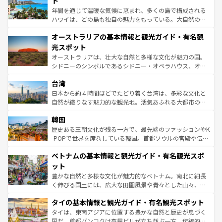
ト
西部には大自然が広がり、グランドキャニオンやイエロー
年間を通じて温暖な気候に恵まれ、多くの島で構成される
ストーン国立公園といった絶景が堪能できる。さらに、南
ハワイは、どの島も独自の魅力をもっている。大自然の神
部のニューオーリンズでは、音楽と美食が融合した独特の
秘を感じたいなら、火山が生み出した壮大な景観を誇るハ
文化が魅力。旅行者はアメリカの各地域で異なる魅力を楽
オーストラリアの基本情報と観光ガイド・有名観
ワイ島は見逃せない。また、定番の観光地といえばオアフ
しみながら、その多様性と豊かな歴史を感じることができ
島だが、静かな自然を求めるならマウイ島やカウアイ島が
光スポット
るだろう。車でのロードトリップや列車の旅も、アメリカ
おすすめ。エメラルドグリーンに輝く海をはじめ、豊かな
オーストラリアは、壮大な自然と多様な文化が魅力の国。
ならではの贅沢な旅のスタイルだ。 なお、新着のアメリカ
文化や歴史が息づいている。「アロハスピリット」と呼ば
シドニーのシンボルであるシドニー・オペラハウス、オー
情報は
コンテンツ一覧
を参照してほしい。
れるおもてなしの心で訪れる人々を迎えてくれるハワイの
ストラリア東海岸北部に広がる大サンゴ礁地帯グレートバ
人々、おいしいローカルフードやハワイアンミュージッ
台湾
リアリーフや大陸中央部にそびえるウルル（エアーズロッ
ク、伝統的なフラダンスなど、すべてがハワイの魅力を彩
ク）、タスマニアの美しい原生林やケアンズの熱帯雨林な
日本から約４時間ほどでたどり着く台湾は、多彩な文化と
っている。訪れるたびに新しい発見と感動が待っているハ
ど、見どころがたくさん。また、カフェやワイン、オージ
自然が織りなす魅力的な観光地。活気あふれる大都市の台
ワイを、存分に味わってほしい。 なお、新着のハワイ情報
ービーフなどの食文化も豊かで、美味しいものであふれて
北やノスタルジックな町並みが人気な九份（ジォウフェ
は
コンテンツ一覧
を参照してほしい。
韓国
いる。アクティビティも充実しており、サーフィンやダイ
ン）、静ひつな山岳地帯である台湾東部など、都市の喧騒
ビング、ハイキングなど、アウトドア好きにはたまらな
と山間の静けさが共存しており、訪れる人に新しい発見と
歴史ある王朝文化が残る一方で、最先端のファッションやK
い。オーストラリアの多彩な魅力を存分に味わいつくそ
驚きをもたらしてくれる。また、奥深い台湾の食文化も魅
-POPで世界を席巻している韓国。首都ソウルの宮殿や伝統
う。 なお、新着のオーストラリア情報は
コンテンツ一覧
を
力で、夜市などの屋台グルメから高級料理、ヘルシーで美
家屋が並ぶエリアでは韓国の歴史と文化に浸ることがで
参照してほしい。
ベトナムの基本情報と観光ガイド・有名観光スポ
容にもいいと評判のスイーツなど、バラエティ豊かな料理
き、地方に足を延ばせば四季折々の自然美を楽しむことが
が味わえる。 なお、新着の台湾情報は
コンテンツ一覧
を参
できる。そして、キムチや焼肉、絶品のストリートフード
ット
照してほしい。
まで、さまざまな韓国料理が待っている。夜には、韓国な
豊かな自然と多様な文化が魅力的なベトナム。南北に細長
らではのナイトライフも堪能できる。あたたかいホスピタ
く伸びる国土には、広大な田園風景や青々とした山々、世
リティに包まれながら、韓国の多彩な魅力を心ゆくまで味
界遺産に登録された壮大な自然景観が点在し、都市部では
わってみてほしい。 なお、新着の韓国情報は
コンテンツ一
タイの基本情報と観光ガイド・有名観光スポット
急速な発展と共に伝統が息づく。ハノイの古い町並みやホ
覧
を参照してほしい。
ーチミン市のフランス統治時代の建物も、独特の雰囲気を
タイは、東南アジアに位置する豊かな自然と歴史が息づく
醸し出している。また、バラエティの豊かさとおいしさで
国だ。首都バンコクは高層ビルが立ち並ぶ一方、伝統的な