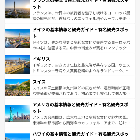
フランスの基本情報と観光ガイド・有名観光スポ
文化が根付くこの国では、情熱的なフラメンコ、熱気あふ
しい。
れる闘牛、そして美味しいタパスが生活の一部となってい
ット
る。首都マドリードの洗練された雰囲気や、バルセロナの
フランスは、世界中の旅行者を魅了し続けるヨーロッパ屈
アートに溢れた街角から、地方では古代ローマ遺跡や中世
指の観光地だ。首都パリのエッフェル塔やルーブル美術館
の城塞都市、穏やかなビーチリゾートまで多彩な表情を見
といった象徴的なスポットから、田舎町の古風な美しさま
せる。地方によって風土や気候が異なるスペインはその個
ドイツの基本情報と観光ガイド・有名観光スポッ
で、幅広い魅力が詰まっている。華麗な宮殿、歴史的な大
性で訪れる人を魅了する。 なお、新着のスペイン情報は
コ
聖堂、美しいビーチ、そして豊かな自然が、訪れる者を心
ト
ンテンツ一覧
を参照してほしい。
から魅了する。また、フランスは美食の国としても知ら
ドイツは、豊かな歴史と多彩な文化が交差するヨーロッパ
れ、フランス料理はユネスコ無形文化遺産にも登録されて
の中心に位置する国。中世の街並みが残るロマンチック街
いる。シャンパンの発祥地であるランス、プロヴァンスの
道から、未来を先取りするようなモダンな都市まで多様な
香り高いラベンダー畑など、多彩な楽しみ方が可能だ。さ
イギリス
顔を持つこの国は、どこを歩いても飽きることがない。ベ
らに、パリ以外の地域にも魅力が溢れており、どの街角に
ルリンの文化的活気、バイエルン州のアルプスの絶景、そ
イギリスは、古きよき伝統と最先端が共存する国。ウェス
も豊かな歴史と文化が息づいている。パリ以外の個性あふ
してライン川沿いのワイン畑といった風景は必見。ビール
トミンスター寺院や大英博物館のようなランドマーク、歴
れる地方に足を運ぶとそれぞれで全く異なる文化を体験で
とソーセージを味わいながら地元の人と過ごす楽しい時間
史ある大学都市、美しい丘陵地帯や牧歌的な風景など、エ
きるだろう。 なお、新着のフランス情報は
コンテンツ一覧
スイス
は、お酒好きな人にはぜひ体験してほしい。 なお、新着の
リアごとに異なる魅力がある。また、優雅なアフタヌーン
を参照してほしい。
ドイツ情報は
コンテンツ一覧
を参照してほしい。
ティー、ビール好きにはたまらない英国パブ、サッカー観
スイスの国土面積は九州ほどの広さだが、運行時刻が正確
戦など、本場だからこそできる体験も豊富。イギリスを旅
な交通網が整備されており、初心者でも安心して個人旅行
して楽しみつくそう。 なお、新着のイギリス情報は
コンテ
を楽しめる。日本同様に時刻表どおりの旅が可能だ。中世
アメリカの基本情報と観光ガイド・有名観光スポ
ンツ一覧
を参照してほしい。
の建物がそのまま残る町や、スイスならではのユニークな
博物館もあり、アルプス観光だけでなく町歩きも満喫する
ット
ことができる。国民の所得が高いため物価も高いが、旅行
アメリカ合衆国は、広大な土地と多様な文化が魅力の国。
者向けの交通パス提供のサービスもあり、うまく活用すれ
東海岸の都市部から西海岸のカリフォルニアまで、訪れる
ば市内交通費無料で観光を楽しむこともできる。 なお、新
場所ごとに異なる風景と体験が待っている。ニューヨーク
着のスイス情報は
コンテンツ一覧
を参照してほしい。
ハワイの基本情報と観光ガイド・有名観光スポッ
のような巨大都市は、観光、ショッピング、エンターテイ
ンメントが詰まった刺激的なスポットだ。一方、アメリカ