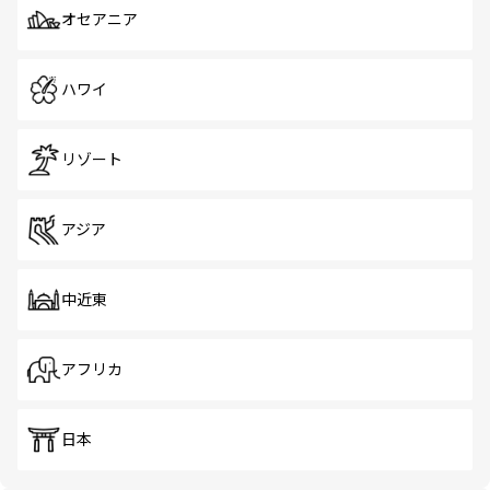
オセアニア
ハワイ
リゾート
アジア
中近東
アフリカ
日本