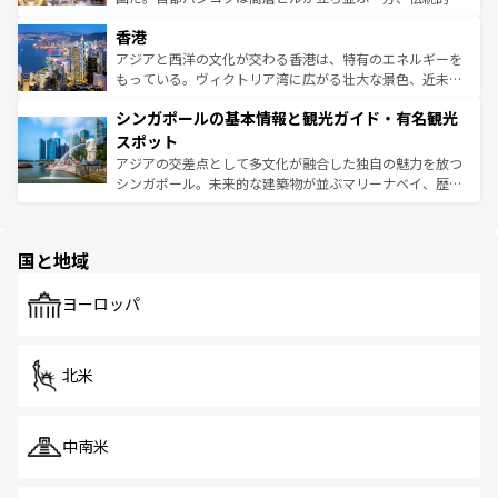
世界中の食通を魅了してやまないベトナム料理も魅力のひ
寺院や市場がいたるところに点在し、古きよき文化と現代
香港
とつ。フォーやバインミー、ベトナムコーヒーなどは、ぜ
の活気が交差している。北部ではチェンマイなどの山岳地
ひ現地で味わいたい。どの地域を訪れてもあたたかい人々
帯で自然と触れ合い、南部ではプーケットやクラビの美し
アジアと西洋の文化が交わる香港は、特有のエネルギーを
が旅行者を迎えてくれるので、きっと忘れられない旅にな
いビーチでリゾート気分を楽しむことができる。タイ料理
もっている。ヴィクトリア湾に広がる壮大な景色、近未来
るはずだ。 なお、新着のベトナム情報は
コンテンツ一覧
を
は世界的に有名で、屋台から高級レストランまで味覚を刺
的なアートスポット、そして歴史と現代が融合した町並
参照してほしい。
シンガポールの基本情報と観光ガイド・有名観光
激する。気候は一年中温暖で、どの季節にも異なる楽しみ
み、どこを訪れても感動するはず。観光スポットが密集し
が待っている。親しみやすいタイの人々、仏教を中心とし
ており、効率よく見どころを回れるのも魅力。息をのむよ
スポット
た文化、そして多様な観光資源が、訪れる旅人を魅了し続
うな絶景から文化的な体験まで、香港を存分に楽しみ尽く
アジアの交差点として多文化が融合した独自の魅力を放つ
ける。 なお、新着のタイ情報は
コンテンツ一覧
を参照して
そう。 なお、新着の香港情報は
コンテンツ一覧
を参照して
シンガポール。未来的な建築物が並ぶマリーナベイ、歴史
ほしい。
ほしい。
と伝統を感じられるエスニックタウン、多数の緑豊かな公
園や自然保護区など、自然が調和した近代的な景観と文化
の多様性あふれるカラフルな町は、どこを歩いても新しい
国と地域
発見がある。さらに、治安のよさや充実した公共交通機関
も、旅行者にとっては魅力的なポイント。グルメも豊富
で、ホーカーズは地元の風情を楽しめる外せないスポット
ヨーロッパ
だ。訪れる人を飽きさせないシンガポールで、多様な魅力
を体感しよう。 なお、新着のシンガポール情報は
コンテン
ツ一覧
を参照してほしい。
北米
中南米