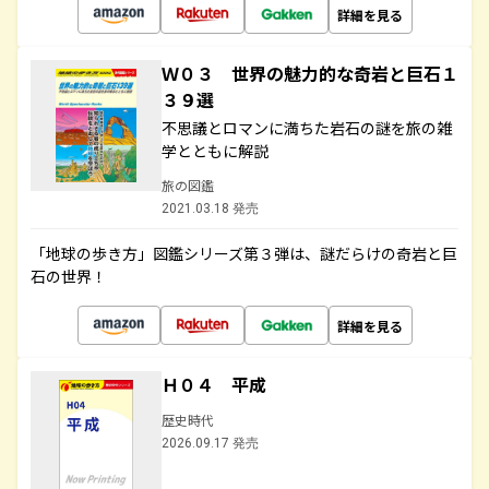
詳細を見る
Ｗ０３ 世界の魅力的な奇岩と巨石１
３９選
不思議とロマンに満ちた岩石の謎を旅の雑
学とともに解説
旅の図鑑
2021.03.18 発売
「地球の歩き方」図鑑シリーズ第３弾は、謎だらけの奇岩と巨
石の世界！
詳細を見る
Ｈ０４ 平成
歴史時代
2026.09.17 発売