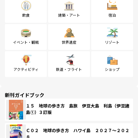
飲食
建築・アート
宿泊
イベント・観戦
世界遺産
リゾート
アクティビティ
鉄道・フライト
ショップ
新刊ガイドブック
１５ 地球の歩き方 島旅 伊豆大島 利島（伊豆諸
島①）３訂版
Ｃ０２ 地球の歩き方 ハワイ島 ２０２７～２０２
８