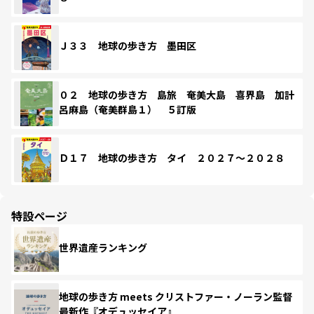
Ｊ３３ 地球の歩き方 墨田区
０２ 地球の歩き方 島旅 奄美大島 喜界島 加計
呂麻島（奄美群島１） ５訂版
Ｄ１７ 地球の歩き方 タイ ２０２７～２０２８
特設ページ
世界遺産ランキング
地球の歩き方 meets クリストファー・ノーラン監督
最新作『オデュッセイア』