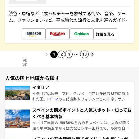
渋谷・原宿など平成カルチャーを象徴する街や、音楽、ゲー
ム、ファッションなど、平成時代の流行と文化を巡るガイド。
詳細を見る
…
1
2
3
10
AD
AD
人気の国と地域から探す
イタリア
イタリアは歴史、文化、グルメ、自然と多彩な魅力にあふ
れた国。
ローマ
の古代遺跡やフィレンツェのルネッサンス
美術、ヴェネツィアの運河など、歴史あるスポットはもち
スペインの観光ポイントと人気スポット・知ってお
ろん、トスカーナの美しい田園風景やアマルフィ海岸の絶
景など、自然景観も見逃せない。観光の合間には、本場の
くべき基本情報
ピザやパスタなど、絶品のイタリア料理を堪能することも
イベリア半島のほぼ80％を占めるスペインは、太陽が降り
できる。朝目覚めてから夜眠るまで、すべての瞬間を楽し
注ぐ地中海沿岸から雄大なピレネー山脈まで、多彩な自然
ませてくれるイタリアで、忘れられない旅をしてみよう！
と文化が詰まったヨーロッパ屈指の旅行先だ。多様な地域
なお、新着のイタリア情報は
コンテンツ一覧
を参照してほ