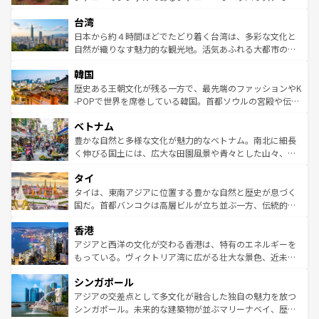
るだろう。車でのロードトリップや列車の旅も、アメリカ
文化や歴史が息づいている。「アロハスピリット」と呼ば
ストラリア東海岸北部に広がる大サンゴ礁地帯グレートバ
ならではの贅沢な旅のスタイルだ。 なお、新着のアメリカ
台湾
れるおもてなしの心で訪れる人々を迎えてくれるハワイの
リアリーフや大陸中央部にそびえるウルル（エアーズロッ
情報は
コンテンツ一覧
を参照してほしい。
人々、おいしいローカルフードやハワイアンミュージッ
ク）、タスマニアの美しい原生林やケアンズの熱帯雨林な
日本から約４時間ほどでたどり着く台湾は、多彩な文化と
ク、伝統的なフラダンスなど、すべてがハワイの魅力を彩
ど、見どころがたくさん。また、カフェやワイン、オージ
自然が織りなす魅力的な観光地。活気あふれる大都市の台
っている。訪れるたびに新しい発見と感動が待っているハ
ービーフなどの食文化も豊かで、美味しいものであふれて
北やノスタルジックな町並みが人気な九份（ジォウフェ
ワイを、存分に味わってほしい。 なお、新着のハワイ情報
韓国
いる。アクティビティも充実しており、サーフィンやダイ
ン）、静ひつな山岳地帯である台湾東部など、都市の喧騒
は
コンテンツ一覧
を参照してほしい。
ビング、ハイキングなど、アウトドア好きにはたまらな
と山間の静けさが共存しており、訪れる人に新しい発見と
歴史ある王朝文化が残る一方で、最先端のファッションやK
い。オーストラリアの多彩な魅力を存分に味わいつくそ
驚きをもたらしてくれる。また、奥深い台湾の食文化も魅
-POPで世界を席巻している韓国。首都ソウルの宮殿や伝統
う。 なお、新着のオーストラリア情報は
コンテンツ一覧
を
力で、夜市などの屋台グルメから高級料理、ヘルシーで美
家屋が並ぶエリアでは韓国の歴史と文化に浸ることがで
参照してほしい。
ベトナム
容にもいいと評判のスイーツなど、バラエティ豊かな料理
き、地方に足を延ばせば四季折々の自然美を楽しむことが
が味わえる。 なお、新着の台湾情報は
コンテンツ一覧
を参
できる。そして、キムチや焼肉、絶品のストリートフード
豊かな自然と多様な文化が魅力的なベトナム。南北に細長
照してほしい。
まで、さまざまな韓国料理が待っている。夜には、韓国な
く伸びる国土には、広大な田園風景や青々とした山々、世
らではのナイトライフも堪能できる。あたたかいホスピタ
界遺産に登録された壮大な自然景観が点在し、都市部では
タイ
リティに包まれながら、韓国の多彩な魅力を心ゆくまで味
急速な発展と共に伝統が息づく。ハノイの古い町並みやホ
わってみてほしい。 なお、新着の韓国情報は
コンテンツ一
ーチミン市のフランス統治時代の建物も、独特の雰囲気を
タイは、東南アジアに位置する豊かな自然と歴史が息づく
覧
を参照してほしい。
醸し出している。また、バラエティの豊かさとおいしさで
国だ。首都バンコクは高層ビルが立ち並ぶ一方、伝統的な
世界中の食通を魅了してやまないベトナム料理も魅力のひ
寺院や市場がいたるところに点在し、古きよき文化と現代
香港
とつ。フォーやバインミー、ベトナムコーヒーなどは、ぜ
の活気が交差している。北部ではチェンマイなどの山岳地
ひ現地で味わいたい。どの地域を訪れてもあたたかい人々
帯で自然と触れ合い、南部ではプーケットやクラビの美し
アジアと西洋の文化が交わる香港は、特有のエネルギーを
が旅行者を迎えてくれるので、きっと忘れられない旅にな
いビーチでリゾート気分を楽しむことができる。タイ料理
もっている。ヴィクトリア湾に広がる壮大な景色、近未来
るはずだ。 なお、新着のベトナム情報は
コンテンツ一覧
を
は世界的に有名で、屋台から高級レストランまで味覚を刺
的なアートスポット、そして歴史と現代が融合した町並
参照してほしい。
シンガポール
激する。気候は一年中温暖で、どの季節にも異なる楽しみ
み、どこを訪れても感動するはず。観光スポットが密集し
が待っている。親しみやすいタイの人々、仏教を中心とし
ており、効率よく見どころを回れるのも魅力。息をのむよ
アジアの交差点として多文化が融合した独自の魅力を放つ
た文化、そして多様な観光資源が、訪れる旅人を魅了し続
うな絶景から文化的な体験まで、香港を存分に楽しみ尽く
シンガポール。未来的な建築物が並ぶマリーナベイ、歴史