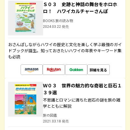
Ｓ０３ 史跡と神話の舞台をホロホ
ロ！ ハワイカルチャーさんぽ
BOOKS 旅の読み物
2024.03.22 発売
おさんぽしながらハワイの歴史と文化を楽しく学ぶ最強のガイ
ドブックが誕生。知っておきたいハワイの年表やキーワード集
も必読
詳細を見る
Ｗ０３ 世界の魅力的な奇岩と巨石１
３９選
不思議とロマンに満ちた岩石の謎を旅の雑
学とともに解説
旅の図鑑
2021.03.18 発売