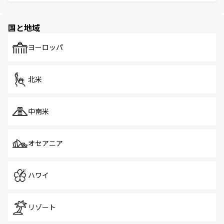
ける。 なお、新着のタイ情報は
コンテンツ一覧
を参照して
そう。 なお、新着の香港情報は
コンテンツ一覧
を参照して
と伝統を感じられるエスニックタウン、多数の緑豊かな公
ほしい。
ほしい。
園や自然保護区など、自然が調和した近代的な景観と文化
の多様性あふれるカラフルな町は、どこを歩いても新しい
国と地域
発見がある。さらに、治安のよさや充実した公共交通機関
も、旅行者にとっては魅力的なポイント。グルメも豊富
で、ホーカーズは地元の風情を楽しめる外せないスポット
ヨーロッパ
だ。訪れる人を飽きさせないシンガポールで、多様な魅力
を体感しよう。 なお、新着のシンガポール情報は
コンテン
ツ一覧
を参照してほしい。
北米
中南米
オセアニア
ハワイ
リゾート