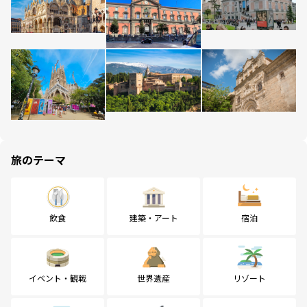
旅のテーマ
飲食
建築・アート
宿泊
イベント・観戦
世界遺産
リゾート