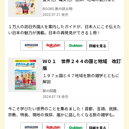
BOOKS 旅の読み物
2022.07.21 発売
１万人の訪日外国人を案内したガイドが、日本人にこそ伝えた
い日本の魅力が満載。日本の再発見ができる１冊！
詳細を見る
Ｗ０１ 世界２４４の国と地域 改訂
版
１９７ヵ国と４７地域を旅の雑学とともに
解説
旅の図鑑
2024.07.18 発売
今こそ学びたい世界のことを集めました！首都、言語、民族、
宗教、特長、現地の挨拶、誰かに話したくなる旅の雑学も。
詳細を見る