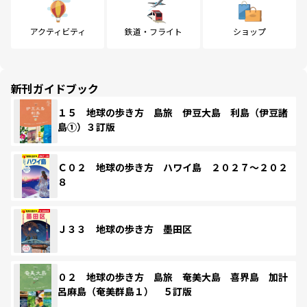
アクティビティ
鉄道・フライト
ショップ
新刊ガイドブック
１５ 地球の歩き方 島旅 伊豆大島 利島（伊豆諸
島①）３訂版
Ｃ０２ 地球の歩き方 ハワイ島 ２０２７～２０２
８
Ｊ３３ 地球の歩き方 墨田区
０２ 地球の歩き方 島旅 奄美大島 喜界島 加計
呂麻島（奄美群島１） ５訂版