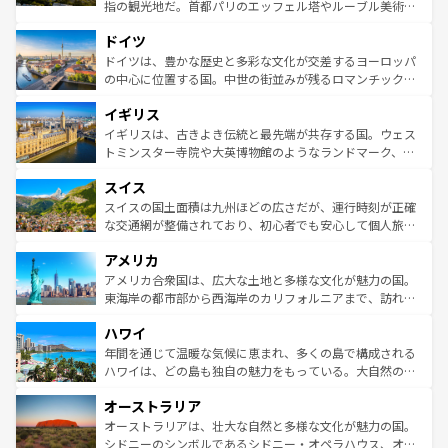
アートに溢れた街角から、地方では古代ローマ遺跡や中世
指の観光地だ。首都パリのエッフェル塔やルーブル美術館
の城塞都市、穏やかなビーチリゾートまで多彩な表情を見
といった象徴的なスポットから、田舎町の古風な美しさま
せる。地方によって風土や気候が異なるスペインはその個
ドイツ
で、幅広い魅力が詰まっている。華麗な宮殿、歴史的な大
性で訪れる人を魅了する。 なお、新着のスペイン情報は
コ
聖堂、美しいビーチ、そして豊かな自然が、訪れる者を心
ドイツは、豊かな歴史と多彩な文化が交差するヨーロッパ
ンテンツ一覧
を参照してほしい。
から魅了する。また、フランスは美食の国としても知ら
の中心に位置する国。中世の街並みが残るロマンチック街
れ、フランス料理はユネスコ無形文化遺産にも登録されて
道から、未来を先取りするようなモダンな都市まで多様な
イギリス
いる。シャンパンの発祥地であるランス、プロヴァンスの
顔を持つこの国は、どこを歩いても飽きることがない。ベ
香り高いラベンダー畑など、多彩な楽しみ方が可能だ。さ
ルリンの文化的活気、バイエルン州のアルプスの絶景、そ
イギリスは、古きよき伝統と最先端が共存する国。ウェス
らに、パリ以外の地域にも魅力が溢れており、どの街角に
してライン川沿いのワイン畑といった風景は必見。ビール
トミンスター寺院や大英博物館のようなランドマーク、歴
も豊かな歴史と文化が息づいている。パリ以外の個性あふ
とソーセージを味わいながら地元の人と過ごす楽しい時間
史ある大学都市、美しい丘陵地帯や牧歌的な風景など、エ
れる地方に足を運ぶとそれぞれで全く異なる文化を体験で
スイス
は、お酒好きな人にはぜひ体験してほしい。 なお、新着の
リアごとに異なる魅力がある。また、優雅なアフタヌーン
きるだろう。 なお、新着のフランス情報は
コンテンツ一覧
ドイツ情報は
コンテンツ一覧
を参照してほしい。
ティー、ビール好きにはたまらない英国パブ、サッカー観
スイスの国土面積は九州ほどの広さだが、運行時刻が正確
を参照してほしい。
戦など、本場だからこそできる体験も豊富。イギリスを旅
な交通網が整備されており、初心者でも安心して個人旅行
して楽しみつくそう。 なお、新着のイギリス情報は
コンテ
を楽しめる。日本同様に時刻表どおりの旅が可能だ。中世
アメリカ
ンツ一覧
を参照してほしい。
の建物がそのまま残る町や、スイスならではのユニークな
博物館もあり、アルプス観光だけでなく町歩きも満喫する
アメリカ合衆国は、広大な土地と多様な文化が魅力の国。
ことができる。国民の所得が高いため物価も高いが、旅行
東海岸の都市部から西海岸のカリフォルニアまで、訪れる
者向けの交通パス提供のサービスもあり、うまく活用すれ
場所ごとに異なる風景と体験が待っている。ニューヨーク
ハワイ
ば市内交通費無料で観光を楽しむこともできる。 なお、新
のような巨大都市は、観光、ショッピング、エンターテイ
着のスイス情報は
コンテンツ一覧
を参照してほしい。
ンメントが詰まった刺激的なスポットだ。一方、アメリカ
年間を通じて温暖な気候に恵まれ、多くの島で構成される
西部には大自然が広がり、グランドキャニオンやイエロー
ハワイは、どの島も独自の魅力をもっている。大自然の神
ストーン国立公園といった絶景が堪能できる。さらに、南
秘を感じたいなら、火山が生み出した壮大な景観を誇るハ
オーストラリア
部のニューオーリンズでは、音楽と美食が融合した独特の
ワイ島は見逃せない。また、定番の観光地といえばオアフ
文化が魅力。旅行者はアメリカの各地域で異なる魅力を楽
島だが、静かな自然を求めるならマウイ島やカウアイ島が
オーストラリアは、壮大な自然と多様な文化が魅力の国。
しみながら、その多様性と豊かな歴史を感じることができ
おすすめ。エメラルドグリーンに輝く海をはじめ、豊かな
シドニーのシンボルであるシドニー・オペラハウス、オー