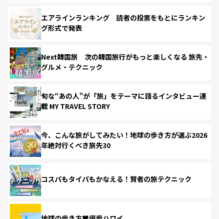
エアラインランキング 読者の投票をもとにランキン
グ形式で発表
Next韓国旅 次の韓国旅行がもっと楽しくなる 旅先・
グルメ・テクニック
旬な“あの人”が「旅」をテーマに語るインタビュー連
載 MY TRAVEL STORY
今、こんな旅がしてみたい！地球の歩き方が選ぶ2026
年絶対行くべき旅先30
コスパもタイパもかなえる！賢者の旅テクニック
地球の歩き方♥偏愛ハワイ