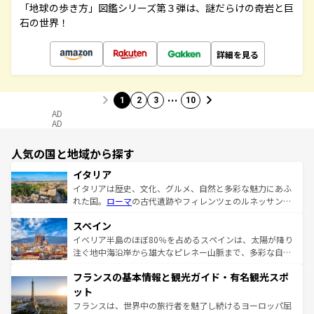
「地球の歩き方」図鑑シリーズ第３弾は、謎だらけの奇岩と巨
石の世界！
詳細を見る
…
1
2
3
10
AD
AD
人気の国と地域から探す
イタリア
イタリアは歴史、文化、グルメ、自然と多彩な魅力にあふ
れた国。
ローマ
の古代遺跡やフィレンツェのルネッサンス
美術、ヴェネツィアの運河など、歴史あるスポットはもち
スペイン
ろん、トスカーナの美しい田園風景やアマルフィ海岸の絶
景など、自然景観も見逃せない。観光の合間には、本場の
イベリア半島のほぼ80％を占めるスペインは、太陽が降り
ピザやパスタなど、絶品のイタリア料理を堪能することも
注ぐ地中海沿岸から雄大なピレネー山脈まで、多彩な自然
できる。朝目覚めてから夜眠るまで、すべての瞬間を楽し
と文化が詰まったヨーロッパ屈指の旅行先だ。多様な地域
フランスの基本情報と観光ガイド・有名観光スポ
ませてくれるイタリアで、忘れられない旅をしてみよう！
文化が根付くこの国では、情熱的なフラメンコ、熱気あふ
なお、新着のイタリア情報は
コンテンツ一覧
を参照してほ
れる闘牛、そして美味しいタパスが生活の一部となってい
ット
しい。
る。首都マドリードの洗練された雰囲気や、バルセロナの
フランスは、世界中の旅行者を魅了し続けるヨーロッパ屈