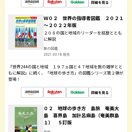
詳細を見る
Ｗ０２ 世界の指導者図鑑 ２０２１
～２０２２年版
２０８の国と地域のリーダーを経歴ととも
に解説
旅の図鑑
2021.03.18 発売
『世界244の国と地域 １９７ヵ国と４７地域を旅の雑学とと
もに解説』に続く、「地球の歩き方」の図鑑シリーズ第２弾が
登場！
詳細を見る
０２ 地球の歩き方 島旅 奄美大
島 喜界島 加計呂麻島（奄美群島
１） ５訂版
島旅