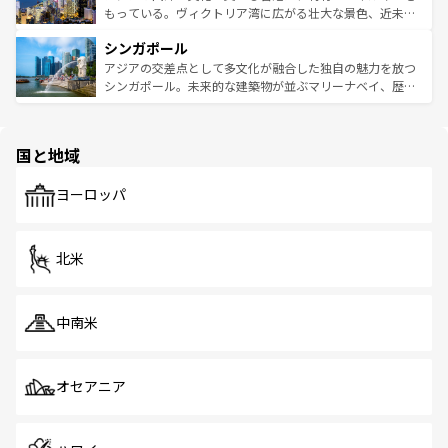
が旅行者を迎えてくれるので、きっと忘れられない旅にな
いビーチでリゾート気分を楽しむことができる。タイ料理
もっている。ヴィクトリア湾に広がる壮大な景色、近未来
るはずだ。 なお、新着のベトナム情報は
コンテンツ一覧
を
は世界的に有名で、屋台から高級レストランまで味覚を刺
的なアートスポット、そして歴史と現代が融合した町並
参照してほしい。
シンガポール
激する。気候は一年中温暖で、どの季節にも異なる楽しみ
み、どこを訪れても感動するはず。観光スポットが密集し
が待っている。親しみやすいタイの人々、仏教を中心とし
ており、効率よく見どころを回れるのも魅力。息をのむよ
アジアの交差点として多文化が融合した独自の魅力を放つ
た文化、そして多様な観光資源が、訪れる旅人を魅了し続
うな絶景から文化的な体験まで、香港を存分に楽しみ尽く
シンガポール。未来的な建築物が並ぶマリーナベイ、歴史
ける。 なお、新着のタイ情報は
コンテンツ一覧
を参照して
そう。 なお、新着の香港情報は
コンテンツ一覧
を参照して
と伝統を感じられるエスニックタウン、多数の緑豊かな公
ほしい。
ほしい。
園や自然保護区など、自然が調和した近代的な景観と文化
の多様性あふれるカラフルな町は、どこを歩いても新しい
国と地域
発見がある。さらに、治安のよさや充実した公共交通機関
も、旅行者にとっては魅力的なポイント。グルメも豊富
で、ホーカーズは地元の風情を楽しめる外せないスポット
ヨーロッパ
だ。訪れる人を飽きさせないシンガポールで、多様な魅力
を体感しよう。 なお、新着のシンガポール情報は
コンテン
ツ一覧
を参照してほしい。
北米
中南米
オセアニア