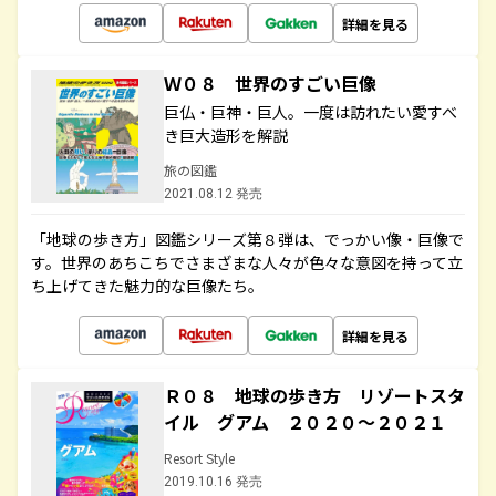
詳細を見る
Ｗ０８ 世界のすごい巨像
巨仏・巨神・巨人。一度は訪れたい愛すべ
き巨大造形を解説
旅の図鑑
2021.08.12 発売
「地球の歩き方」図鑑シリーズ第８弾は、でっかい像・巨像で
す。世界のあちこちでさまざまな人々が色々な意図を持って立
ち上げてきた魅力的な巨像たち。
詳細を見る
Ｒ０８ 地球の歩き方 リゾートスタ
イル グアム ２０２０～２０２１
Resort Style
2019.10.16 発売