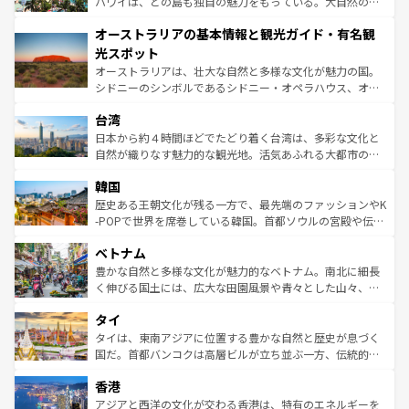
西部には大自然が広がり、グランドキャニオンやイエロー
ハワイは、どの島も独自の魅力をもっている。大自然の神
ストーン国立公園といった絶景が堪能できる。さらに、南
秘を感じたいなら、火山が生み出した壮大な景観を誇るハ
オーストラリアの基本情報と観光ガイド・有名観
部のニューオーリンズでは、音楽と美食が融合した独特の
ワイ島は見逃せない。また、定番の観光地といえばオアフ
文化が魅力。旅行者はアメリカの各地域で異なる魅力を楽
島だが、静かな自然を求めるならマウイ島やカウアイ島が
光スポット
しみながら、その多様性と豊かな歴史を感じることができ
おすすめ。エメラルドグリーンに輝く海をはじめ、豊かな
オーストラリアは、壮大な自然と多様な文化が魅力の国。
るだろう。車でのロードトリップや列車の旅も、アメリカ
文化や歴史が息づいている。「アロハスピリット」と呼ば
シドニーのシンボルであるシドニー・オペラハウス、オー
ならではの贅沢な旅のスタイルだ。 なお、新着のアメリカ
れるおもてなしの心で訪れる人々を迎えてくれるハワイの
ストラリア東海岸北部に広がる大サンゴ礁地帯グレートバ
情報は
コンテンツ一覧
を参照してほしい。
人々、おいしいローカルフードやハワイアンミュージッ
台湾
リアリーフや大陸中央部にそびえるウルル（エアーズロッ
ク、伝統的なフラダンスなど、すべてがハワイの魅力を彩
ク）、タスマニアの美しい原生林やケアンズの熱帯雨林な
日本から約４時間ほどでたどり着く台湾は、多彩な文化と
っている。訪れるたびに新しい発見と感動が待っているハ
ど、見どころがたくさん。また、カフェやワイン、オージ
自然が織りなす魅力的な観光地。活気あふれる大都市の台
ワイを、存分に味わってほしい。 なお、新着のハワイ情報
ービーフなどの食文化も豊かで、美味しいものであふれて
北やノスタルジックな町並みが人気な九份（ジォウフェ
は
コンテンツ一覧
を参照してほしい。
韓国
いる。アクティビティも充実しており、サーフィンやダイ
ン）、静ひつな山岳地帯である台湾東部など、都市の喧騒
ビング、ハイキングなど、アウトドア好きにはたまらな
と山間の静けさが共存しており、訪れる人に新しい発見と
歴史ある王朝文化が残る一方で、最先端のファッションやK
い。オーストラリアの多彩な魅力を存分に味わいつくそ
驚きをもたらしてくれる。また、奥深い台湾の食文化も魅
-POPで世界を席巻している韓国。首都ソウルの宮殿や伝統
う。 なお、新着のオーストラリア情報は
コンテンツ一覧
を
力で、夜市などの屋台グルメから高級料理、ヘルシーで美
家屋が並ぶエリアでは韓国の歴史と文化に浸ることがで
参照してほしい。
ベトナム
容にもいいと評判のスイーツなど、バラエティ豊かな料理
き、地方に足を延ばせば四季折々の自然美を楽しむことが
が味わえる。 なお、新着の台湾情報は
コンテンツ一覧
を参
できる。そして、キムチや焼肉、絶品のストリートフード
豊かな自然と多様な文化が魅力的なベトナム。南北に細長
照してほしい。
まで、さまざまな韓国料理が待っている。夜には、韓国な
く伸びる国土には、広大な田園風景や青々とした山々、世
らではのナイトライフも堪能できる。あたたかいホスピタ
界遺産に登録された壮大な自然景観が点在し、都市部では
タイ
リティに包まれながら、韓国の多彩な魅力を心ゆくまで味
急速な発展と共に伝統が息づく。ハノイの古い町並みやホ
わってみてほしい。 なお、新着の韓国情報は
コンテンツ一
ーチミン市のフランス統治時代の建物も、独特の雰囲気を
タイは、東南アジアに位置する豊かな自然と歴史が息づく
覧
を参照してほしい。
醸し出している。また、バラエティの豊かさとおいしさで
国だ。首都バンコクは高層ビルが立ち並ぶ一方、伝統的な
世界中の食通を魅了してやまないベトナム料理も魅力のひ
寺院や市場がいたるところに点在し、古きよき文化と現代
香港
とつ。フォーやバインミー、ベトナムコーヒーなどは、ぜ
の活気が交差している。北部ではチェンマイなどの山岳地
ひ現地で味わいたい。どの地域を訪れてもあたたかい人々
帯で自然と触れ合い、南部ではプーケットやクラビの美し
アジアと西洋の文化が交わる香港は、特有のエネルギーを