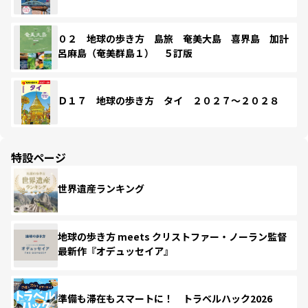
０２ 地球の歩き方 島旅 奄美大島 喜界島 加計
呂麻島（奄美群島１） ５訂版
Ｄ１７ 地球の歩き方 タイ ２０２７～２０２８
特設ページ
世界遺産ランキング
地球の歩き方 meets クリストファー・ノーラン監督
最新作『オデュッセイア』
準備も滞在もスマートに！ トラベルハック2026