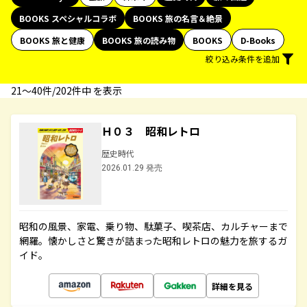
BOOKS スペシャルコラボ
BOOKS 旅の名言＆絶景
BOOKS 旅と健康
BOOKS 旅の読み物
BOOKS
D-Books
絞り込み条件を追加
21〜40件/202件中 を表示
Ｈ０３ 昭和レトロ
歴史時代
2026.01.29 発売
昭和の風景、家電、乗り物、駄菓子、喫茶店、カルチャーまで
網羅。懐かしさと驚きが詰まった昭和レトロの魅力を旅するガ
イド。
詳細を見る