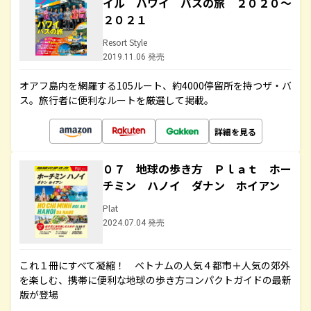
イル ハワイ バスの旅 ２０２０～
２０２１
Resort Style
2019.11.06 発売
オアフ島内を網羅する105ルート、約4000停留所を持つザ・バ
ス。旅行者に便利なルートを厳選して掲載。
詳細を見る
０７ 地球の歩き方 Ｐｌａｔ ホー
チミン ハノイ ダナン ホイアン
Plat
2024.07.04 発売
これ１冊にすべて凝縮！ ベトナムの人気４都市＋人気の郊外
を楽しむ、携帯に便利な地球の歩き方コンパクトガイドの最新
版が登場