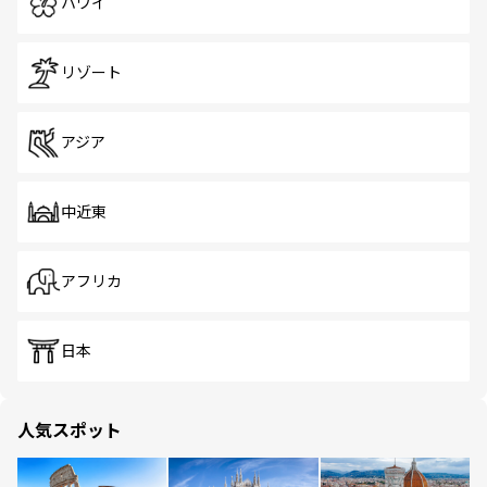
ハワイ
リゾート
アジア
中近東
アフリカ
日本
人気スポット