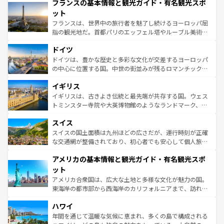
フランスの基本情報と観光ガイド・有名観光スポ
ませてくれるイタリアで、忘れられない旅をしてみよう！
文化が根付くこの国では、情熱的なフラメンコ、熱気あふ
なお、新着のイタリア情報は
コンテンツ一覧
を参照してほ
れる闘牛、そして美味しいタパスが生活の一部となってい
ット
しい。
る。首都マドリードの洗練された雰囲気や、バルセロナの
フランスは、世界中の旅行者を魅了し続けるヨーロッパ屈
アートに溢れた街角から、地方では古代ローマ遺跡や中世
指の観光地だ。首都パリのエッフェル塔やルーブル美術館
の城塞都市、穏やかなビーチリゾートまで多彩な表情を見
といった象徴的なスポットから、田舎町の古風な美しさま
せる。地方によって風土や気候が異なるスペインはその個
ドイツ
で、幅広い魅力が詰まっている。華麗な宮殿、歴史的な大
性で訪れる人を魅了する。 なお、新着のスペイン情報は
コ
聖堂、美しいビーチ、そして豊かな自然が、訪れる者を心
ドイツは、豊かな歴史と多彩な文化が交差するヨーロッパ
ンテンツ一覧
を参照してほしい。
から魅了する。また、フランスは美食の国としても知ら
の中心に位置する国。中世の街並みが残るロマンチック街
れ、フランス料理はユネスコ無形文化遺産にも登録されて
道から、未来を先取りするようなモダンな都市まで多様な
イギリス
いる。シャンパンの発祥地であるランス、プロヴァンスの
顔を持つこの国は、どこを歩いても飽きることがない。ベ
香り高いラベンダー畑など、多彩な楽しみ方が可能だ。さ
ルリンの文化的活気、バイエルン州のアルプスの絶景、そ
イギリスは、古きよき伝統と最先端が共存する国。ウェス
らに、パリ以外の地域にも魅力が溢れており、どの街角に
してライン川沿いのワイン畑といった風景は必見。ビール
トミンスター寺院や大英博物館のようなランドマーク、歴
も豊かな歴史と文化が息づいている。パリ以外の個性あふ
とソーセージを味わいながら地元の人と過ごす楽しい時間
史ある大学都市、美しい丘陵地帯や牧歌的な風景など、エ
れる地方に足を運ぶとそれぞれで全く異なる文化を体験で
スイス
は、お酒好きな人にはぜひ体験してほしい。 なお、新着の
リアごとに異なる魅力がある。また、優雅なアフタヌーン
きるだろう。 なお、新着のフランス情報は
コンテンツ一覧
ドイツ情報は
コンテンツ一覧
を参照してほしい。
ティー、ビール好きにはたまらない英国パブ、サッカー観
スイスの国土面積は九州ほどの広さだが、運行時刻が正確
を参照してほしい。
戦など、本場だからこそできる体験も豊富。イギリスを旅
な交通網が整備されており、初心者でも安心して個人旅行
して楽しみつくそう。 なお、新着のイギリス情報は
コンテ
を楽しめる。日本同様に時刻表どおりの旅が可能だ。中世
アメリカの基本情報と観光ガイド・有名観光スポ
ンツ一覧
を参照してほしい。
の建物がそのまま残る町や、スイスならではのユニークな
博物館もあり、アルプス観光だけでなく町歩きも満喫する
ット
ことができる。国民の所得が高いため物価も高いが、旅行
アメリカ合衆国は、広大な土地と多様な文化が魅力の国。
者向けの交通パス提供のサービスもあり、うまく活用すれ
東海岸の都市部から西海岸のカリフォルニアまで、訪れる
ば市内交通費無料で観光を楽しむこともできる。 なお、新
場所ごとに異なる風景と体験が待っている。ニューヨーク
着のスイス情報は
コンテンツ一覧
を参照してほしい。
ハワイ
のような巨大都市は、観光、ショッピング、エンターテイ
ンメントが詰まった刺激的なスポットだ。一方、アメリカ
年間を通じて温暖な気候に恵まれ、多くの島で構成される