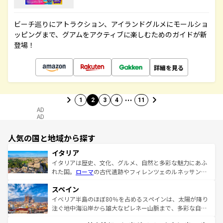
ビーチ巡りにアトラクション、アイランドグルメにモールショ
ッピングまで、グアムをアクティブに楽しむためのガイドが新
登場！
詳細を見る
…
1
2
3
4
11
AD
AD
人気の国と地域から探す
イタリア
イタリアは歴史、文化、グルメ、自然と多彩な魅力にあふ
れた国。
ローマ
の古代遺跡やフィレンツェのルネッサンス
美術、ヴェネツィアの運河など、歴史あるスポットはもち
スペイン
ろん、トスカーナの美しい田園風景やアマルフィ海岸の絶
景など、自然景観も見逃せない。観光の合間には、本場の
イベリア半島のほぼ80％を占めるスペインは、太陽が降り
ピザやパスタなど、絶品のイタリア料理を堪能することも
注ぐ地中海沿岸から雄大なピレネー山脈まで、多彩な自然
できる。朝目覚めてから夜眠るまで、すべての瞬間を楽し
と文化が詰まったヨーロッパ屈指の旅行先だ。多様な地域