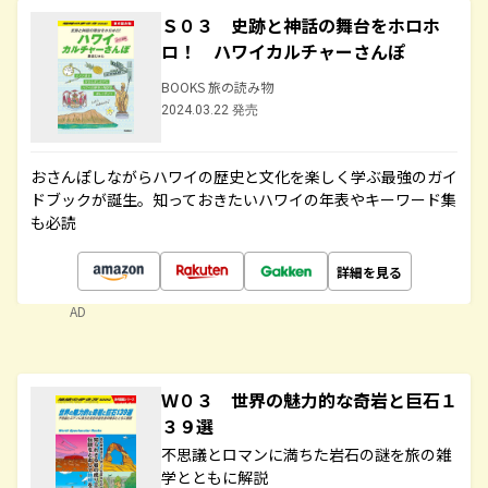
Ｓ０３ 史跡と神話の舞台をホロホ
ロ！ ハワイカルチャーさんぽ
BOOKS 旅の読み物
2024.03.22 発売
おさんぽしながらハワイの歴史と文化を楽しく学ぶ最強のガイ
ドブックが誕生。知っておきたいハワイの年表やキーワード集
も必読
詳細を見る
AD
Ｗ０３ 世界の魅力的な奇岩と巨石１
３９選
不思議とロマンに満ちた岩石の謎を旅の雑
学とともに解説