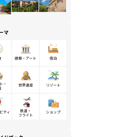
ーマ
食
建築・アート
宿泊
ト・
世界遺産
リゾート
戦
鉄道・
ビティ
ショップ
フライト