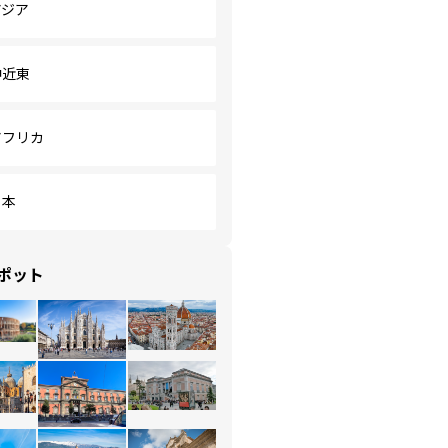
アジア
中近東
アフリカ
日本
ポット