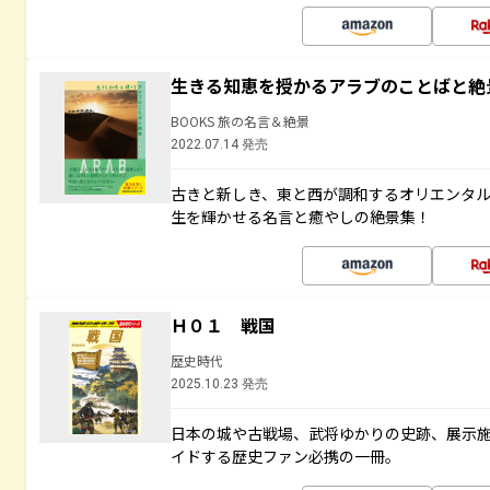
生きる知恵を授かるアラブのことばと絶
BOOKS 旅の名言＆絶景
2022.07.14 発売
古きと新しき、東と西が調和するオリエンタ
生を輝かせる名言と癒やしの絶景集！
Ｈ０１ 戦国
歴史時代
2025.10.23 発売
日本の城や古戦場、武将ゆかりの史跡、展示
イドする歴史ファン必携の一冊。