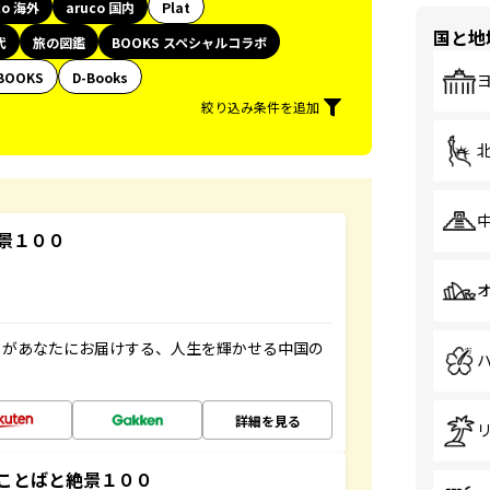
co 海外
aruco 国内
Plat
国と地
代
旅の図鑑
BOOKS スペシャルコラボ
BOOKS
D-Books
絞り込み条件を追加
景１００
」があなたにお届けする、人生を輝かせる中国の
詳細を見る
ことばと絶景１００