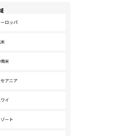
域
ヨーロッパ
北米
中南米
オセアニア
ハワイ
リゾート