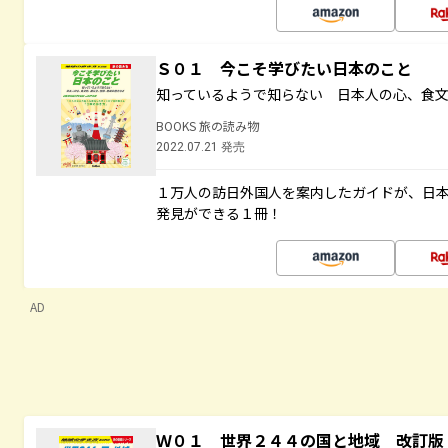
Ｓ０１ 今こそ学びたい日本のこと
知っているようで知らない 日本人の心、食
BOOKS 旅の読み物
2022.07.21 発売
１万人の訪日外国人を案内したガイドが、日
発見ができる１冊！
AD
Ｗ０１ 世界２４４の国と地域 改訂版