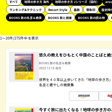
すべて
地球の歩き方 海外
地球の歩き方 Jシリーズ（国内）
aru
ランキング&テクニック
Resort Style
島旅
御朱印
歴史時
BOOKS 旅の名言＆絶景
BOOKS 旅と健康
BOOKS 旅の読み物
1〜20件/275件中 を表示
悠久の教えをひもとく中国のことばと絶
BOOKS 旅の名言＆絶景
2022.12.15 発売
世界を４０年以上歩いてきた「地球の歩き方
名言と癒やしの絶景集
今すぐ旅に出たくなる！地球の歩き方の