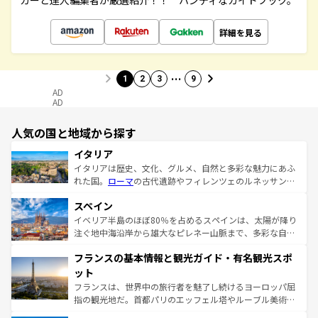
カーと達人編集者が厳選紹介！！ ハンディなガイドブック。
詳細を見る
…
1
2
3
9
AD
AD
人気の国と地域から探す
イタリア
イタリアは歴史、文化、グルメ、自然と多彩な魅力にあふ
れた国。
ローマ
の古代遺跡やフィレンツェのルネッサンス
美術、ヴェネツィアの運河など、歴史あるスポットはもち
スペイン
ろん、トスカーナの美しい田園風景やアマルフィ海岸の絶
景など、自然景観も見逃せない。観光の合間には、本場の
イベリア半島のほぼ80％を占めるスペインは、太陽が降り
ピザやパスタなど、絶品のイタリア料理を堪能することも
注ぐ地中海沿岸から雄大なピレネー山脈まで、多彩な自然
できる。朝目覚めてから夜眠るまで、すべての瞬間を楽し
と文化が詰まったヨーロッパ屈指の旅行先だ。多様な地域
フランスの基本情報と観光ガイド・有名観光スポ
ませてくれるイタリアで、忘れられない旅をしてみよう！
文化が根付くこの国では、情熱的なフラメンコ、熱気あふ
なお、新着のイタリア情報は
コンテンツ一覧
を参照してほ
れる闘牛、そして美味しいタパスが生活の一部となってい
ット
しい。
る。首都マドリードの洗練された雰囲気や、バルセロナの
フランスは、世界中の旅行者を魅了し続けるヨーロッパ屈
アートに溢れた街角から、地方では古代ローマ遺跡や中世
指の観光地だ。首都パリのエッフェル塔やルーブル美術館
の城塞都市、穏やかなビーチリゾートまで多彩な表情を見
といった象徴的なスポットから、田舎町の古風な美しさま