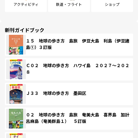
アクティビティ
鉄道・フライト
ショップ
新刊ガイドブック
１５ 地球の歩き方 島旅 伊豆大島 利島（伊豆諸
島①）３訂版
Ｃ０２ 地球の歩き方 ハワイ島 ２０２７～２０２
８
Ｊ３３ 地球の歩き方 墨田区
０２ 地球の歩き方 島旅 奄美大島 喜界島 加計
呂麻島（奄美群島１） ５訂版