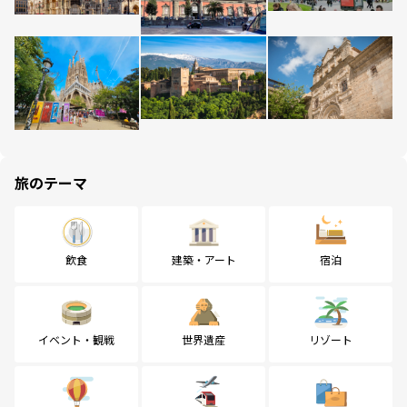
旅のテーマ
飲食
建築・アート
宿泊
イベント・観戦
世界遺産
リゾート