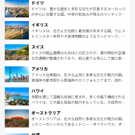
せる。地方によって風土や気候が異なるスペインはその個
ドイツ
で、幅広い魅力が詰まっている。華麗な宮殿、歴史的な大
性で訪れる人を魅了する。 なお、新着のスペイン情報は
コ
聖堂、美しいビーチ、そして豊かな自然が、訪れる者を心
ドイツは、豊かな歴史と多彩な文化が交差するヨーロッパ
ンテンツ一覧
を参照してほしい。
から魅了する。また、フランスは美食の国としても知ら
の中心に位置する国。中世の街並みが残るロマンチック街
れ、フランス料理はユネスコ無形文化遺産にも登録されて
道から、未来を先取りするようなモダンな都市まで多様な
イギリス
いる。シャンパンの発祥地であるランス、プロヴァンスの
顔を持つこの国は、どこを歩いても飽きることがない。ベ
香り高いラベンダー畑など、多彩な楽しみ方が可能だ。さ
ルリンの文化的活気、バイエルン州のアルプスの絶景、そ
イギリスは、古きよき伝統と最先端が共存する国。ウェス
らに、パリ以外の地域にも魅力が溢れており、どの街角に
してライン川沿いのワイン畑といった風景は必見。ビール
トミンスター寺院や大英博物館のようなランドマーク、歴
も豊かな歴史と文化が息づいている。パリ以外の個性あふ
とソーセージを味わいながら地元の人と過ごす楽しい時間
史ある大学都市、美しい丘陵地帯や牧歌的な風景など、エ
れる地方に足を運ぶとそれぞれで全く異なる文化を体験で
スイス
は、お酒好きな人にはぜひ体験してほしい。 なお、新着の
リアごとに異なる魅力がある。また、優雅なアフタヌーン
きるだろう。 なお、新着のフランス情報は
コンテンツ一覧
ドイツ情報は
コンテンツ一覧
を参照してほしい。
ティー、ビール好きにはたまらない英国パブ、サッカー観
スイスの国土面積は九州ほどの広さだが、運行時刻が正確
を参照してほしい。
戦など、本場だからこそできる体験も豊富。イギリスを旅
な交通網が整備されており、初心者でも安心して個人旅行
して楽しみつくそう。 なお、新着のイギリス情報は
コンテ
を楽しめる。日本同様に時刻表どおりの旅が可能だ。中世
アメリカ
ンツ一覧
を参照してほしい。
の建物がそのまま残る町や、スイスならではのユニークな
博物館もあり、アルプス観光だけでなく町歩きも満喫する
アメリカ合衆国は、広大な土地と多様な文化が魅力の国。
ことができる。国民の所得が高いため物価も高いが、旅行
東海岸の都市部から西海岸のカリフォルニアまで、訪れる
者向けの交通パス提供のサービスもあり、うまく活用すれ
場所ごとに異なる風景と体験が待っている。ニューヨーク
ハワイ
ば市内交通費無料で観光を楽しむこともできる。 なお、新
のような巨大都市は、観光、ショッピング、エンターテイ
着のスイス情報は
コンテンツ一覧
を参照してほしい。
ンメントが詰まった刺激的なスポットだ。一方、アメリカ
年間を通じて温暖な気候に恵まれ、多くの島で構成される
西部には大自然が広がり、グランドキャニオンやイエロー
ハワイは、どの島も独自の魅力をもっている。大自然の神
ストーン国立公園といった絶景が堪能できる。さらに、南
秘を感じたいなら、火山が生み出した壮大な景観を誇るハ
オーストラリア
部のニューオーリンズでは、音楽と美食が融合した独特の
ワイ島は見逃せない。また、定番の観光地といえばオアフ
文化が魅力。旅行者はアメリカの各地域で異なる魅力を楽
島だが、静かな自然を求めるならマウイ島やカウアイ島が
オーストラリアは、壮大な自然と多様な文化が魅力の国。
しみながら、その多様性と豊かな歴史を感じることができ
おすすめ。エメラルドグリーンに輝く海をはじめ、豊かな
シドニーのシンボルであるシドニー・オペラハウス、オー
るだろう。車でのロードトリップや列車の旅も、アメリカ
文化や歴史が息づいている。「アロハスピリット」と呼ば
ストラリア東海岸北部に広がる大サンゴ礁地帯グレートバ
ならではの贅沢な旅のスタイルだ。 なお、新着のアメリカ
台湾
れるおもてなしの心で訪れる人々を迎えてくれるハワイの
リアリーフや大陸中央部にそびえるウルル（エアーズロッ