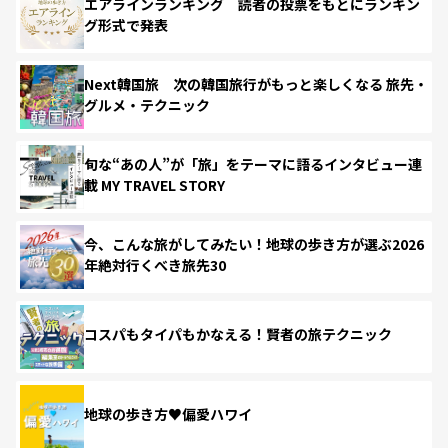
エアラインランキング 読者の投票をもとにランキン
グ形式で発表
Next韓国旅 次の韓国旅行がもっと楽しくなる 旅先・
グルメ・テクニック
旬な“あの人”が「旅」をテーマに語るインタビュー連
載 MY TRAVEL STORY
今、こんな旅がしてみたい！地球の歩き方が選ぶ2026
年絶対行くべき旅先30
コスパもタイパもかなえる！賢者の旅テクニック
地球の歩き方♥偏愛ハワイ