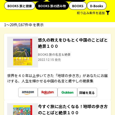
BOOKS 旅と健康
BOOKS 旅の読み物
BOOKS
D-Books
絞り込み条件を追加
1〜20件/167件中 を表示
悠久の教えをひもとく中国のことばと
絶景１００
BOOKS 旅の名言＆絶景
2022.12.15 発売
世界を４０年以上歩いてきた「地球の歩き方」があなたにお届
けする、人生を輝かせる中国の名言と癒やしの絶景集
詳細を見る
今すぐ旅に出たくなる！地球の歩き方
のことばと絶景１００