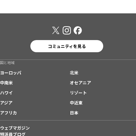
コミュニティを見る
国と地域
ヨーロッパ
北米
中南米
オセアニア
ハワイ
リゾート
アジア
中近東
アフリカ
日本
ウェブマガジン
特派員ブログ