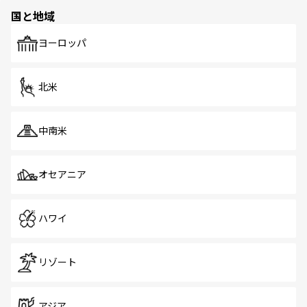
の多様性あふれるカラフルな町は、どこを歩いても新しい
国と地域
発見がある。さらに、治安のよさや充実した公共交通機関
も、旅行者にとっては魅力的なポイント。グルメも豊富
で、ホーカーズは地元の風情を楽しめる外せないスポット
ヨーロッパ
だ。訪れる人を飽きさせないシンガポールで、多様な魅力
を体感しよう。 なお、新着のシンガポール情報は
コンテン
ツ一覧
を参照してほしい。
北米
中南米
オセアニア
ハワイ
リゾート
アジア