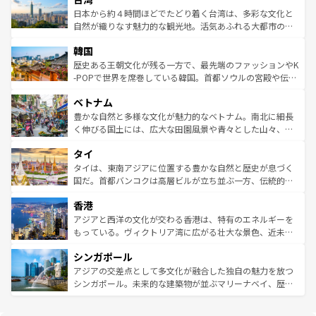
情報は
コンテンツ一覧
を参照してほしい。
人々、おいしいローカルフードやハワイアンミュージッ
ク）、タスマニアの美しい原生林やケアンズの熱帯雨林な
日本から約４時間ほどでたどり着く台湾は、多彩な文化と
ク、伝統的なフラダンスなど、すべてがハワイの魅力を彩
ど、見どころがたくさん。また、カフェやワイン、オージ
自然が織りなす魅力的な観光地。活気あふれる大都市の台
っている。訪れるたびに新しい発見と感動が待っているハ
ービーフなどの食文化も豊かで、美味しいものであふれて
北やノスタルジックな町並みが人気な九份（ジォウフェ
ワイを、存分に味わってほしい。 なお、新着のハワイ情報
韓国
いる。アクティビティも充実しており、サーフィンやダイ
ン）、静ひつな山岳地帯である台湾東部など、都市の喧騒
は
コンテンツ一覧
を参照してほしい。
ビング、ハイキングなど、アウトドア好きにはたまらな
と山間の静けさが共存しており、訪れる人に新しい発見と
歴史ある王朝文化が残る一方で、最先端のファッションやK
い。オーストラリアの多彩な魅力を存分に味わいつくそ
驚きをもたらしてくれる。また、奥深い台湾の食文化も魅
-POPで世界を席巻している韓国。首都ソウルの宮殿や伝統
う。 なお、新着のオーストラリア情報は
コンテンツ一覧
を
力で、夜市などの屋台グルメから高級料理、ヘルシーで美
家屋が並ぶエリアでは韓国の歴史と文化に浸ることがで
参照してほしい。
ベトナム
容にもいいと評判のスイーツなど、バラエティ豊かな料理
き、地方に足を延ばせば四季折々の自然美を楽しむことが
が味わえる。 なお、新着の台湾情報は
コンテンツ一覧
を参
できる。そして、キムチや焼肉、絶品のストリートフード
豊かな自然と多様な文化が魅力的なベトナム。南北に細長
照してほしい。
まで、さまざまな韓国料理が待っている。夜には、韓国な
く伸びる国土には、広大な田園風景や青々とした山々、世
らではのナイトライフも堪能できる。あたたかいホスピタ
界遺産に登録された壮大な自然景観が点在し、都市部では
タイ
リティに包まれながら、韓国の多彩な魅力を心ゆくまで味
急速な発展と共に伝統が息づく。ハノイの古い町並みやホ
わってみてほしい。 なお、新着の韓国情報は
コンテンツ一
ーチミン市のフランス統治時代の建物も、独特の雰囲気を
タイは、東南アジアに位置する豊かな自然と歴史が息づく
覧
を参照してほしい。
醸し出している。また、バラエティの豊かさとおいしさで
国だ。首都バンコクは高層ビルが立ち並ぶ一方、伝統的な
世界中の食通を魅了してやまないベトナム料理も魅力のひ
寺院や市場がいたるところに点在し、古きよき文化と現代
香港
とつ。フォーやバインミー、ベトナムコーヒーなどは、ぜ
の活気が交差している。北部ではチェンマイなどの山岳地
ひ現地で味わいたい。どの地域を訪れてもあたたかい人々
帯で自然と触れ合い、南部ではプーケットやクラビの美し
アジアと西洋の文化が交わる香港は、特有のエネルギーを
が旅行者を迎えてくれるので、きっと忘れられない旅にな
いビーチでリゾート気分を楽しむことができる。タイ料理
もっている。ヴィクトリア湾に広がる壮大な景色、近未来
るはずだ。 なお、新着のベトナム情報は
コンテンツ一覧
を
は世界的に有名で、屋台から高級レストランまで味覚を刺
的なアートスポット、そして歴史と現代が融合した町並
参照してほしい。
シンガポール
激する。気候は一年中温暖で、どの季節にも異なる楽しみ
み、どこを訪れても感動するはず。観光スポットが密集し
が待っている。親しみやすいタイの人々、仏教を中心とし
ており、効率よく見どころを回れるのも魅力。息をのむよ
アジアの交差点として多文化が融合した独自の魅力を放つ
た文化、そして多様な観光資源が、訪れる旅人を魅了し続
うな絶景から文化的な体験まで、香港を存分に楽しみ尽く
シンガポール。未来的な建築物が並ぶマリーナベイ、歴史
ける。 なお、新着のタイ情報は
コンテンツ一覧
を参照して
そう。 なお、新着の香港情報は
コンテンツ一覧
を参照して
と伝統を感じられるエスニックタウン、多数の緑豊かな公
ほしい。
ほしい。
園や自然保護区など、自然が調和した近代的な景観と文化