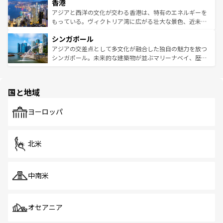
香港
とつ。フォーやバインミー、ベトナムコーヒーなどは、ぜ
の活気が交差している。北部ではチェンマイなどの山岳地
ひ現地で味わいたい。どの地域を訪れてもあたたかい人々
帯で自然と触れ合い、南部ではプーケットやクラビの美し
アジアと西洋の文化が交わる香港は、特有のエネルギーを
が旅行者を迎えてくれるので、きっと忘れられない旅にな
いビーチでリゾート気分を楽しむことができる。タイ料理
もっている。ヴィクトリア湾に広がる壮大な景色、近未来
るはずだ。 なお、新着のベトナム情報は
コンテンツ一覧
を
は世界的に有名で、屋台から高級レストランまで味覚を刺
的なアートスポット、そして歴史と現代が融合した町並
参照してほしい。
シンガポール
激する。気候は一年中温暖で、どの季節にも異なる楽しみ
み、どこを訪れても感動するはず。観光スポットが密集し
が待っている。親しみやすいタイの人々、仏教を中心とし
ており、効率よく見どころを回れるのも魅力。息をのむよ
アジアの交差点として多文化が融合した独自の魅力を放つ
た文化、そして多様な観光資源が、訪れる旅人を魅了し続
うな絶景から文化的な体験まで、香港を存分に楽しみ尽く
シンガポール。未来的な建築物が並ぶマリーナベイ、歴史
ける。 なお、新着のタイ情報は
コンテンツ一覧
を参照して
そう。 なお、新着の香港情報は
コンテンツ一覧
を参照して
と伝統を感じられるエスニックタウン、多数の緑豊かな公
ほしい。
ほしい。
園や自然保護区など、自然が調和した近代的な景観と文化
の多様性あふれるカラフルな町は、どこを歩いても新しい
国と地域
発見がある。さらに、治安のよさや充実した公共交通機関
も、旅行者にとっては魅力的なポイント。グルメも豊富
で、ホーカーズは地元の風情を楽しめる外せないスポット
ヨーロッパ
だ。訪れる人を飽きさせないシンガポールで、多様な魅力
を体感しよう。 なお、新着のシンガポール情報は
コンテン
ツ一覧
を参照してほしい。
北米
中南米
オセアニア