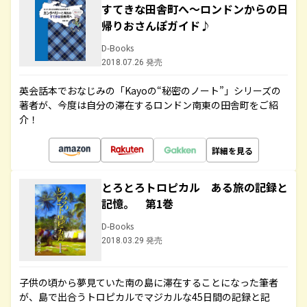
すてきな田舎町へ～ロンドンからの日
帰りおさんぽガイド♪
D-Books
2018.07.26 発売
英会話本でおなじみの「Kayoの“秘密のノート”」シリーズの
著者が、今度は自分の滞在するロンドン南東の田舎町をご紹
介！
詳細を見る
とろとろトロピカル ある旅の記録と
記憶。 第1巻
D-Books
2018.03.29 発売
子供の頃から夢見ていた南の島に滞在することになった筆者
が、島で出合うトロピカルでマジカルな45日間の記録と記