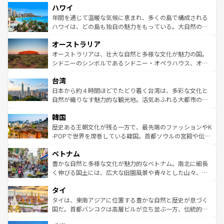
ハワイ
ば市内交通費無料で観光を楽しむこともできる。 なお、新
のような巨大都市は、観光、ショッピング、エンターテイ
着のスイス情報は
コンテンツ一覧
を参照してほしい。
ンメントが詰まった刺激的なスポットだ。一方、アメリカ
年間を通じて温暖な気候に恵まれ、多くの島で構成される
西部には大自然が広がり、グランドキャニオンやイエロー
ハワイは、どの島も独自の魅力をもっている。大自然の神
ストーン国立公園といった絶景が堪能できる。さらに、南
秘を感じたいなら、火山が生み出した壮大な景観を誇るハ
オーストラリア
部のニューオーリンズでは、音楽と美食が融合した独特の
ワイ島は見逃せない。また、定番の観光地といえばオアフ
文化が魅力。旅行者はアメリカの各地域で異なる魅力を楽
島だが、静かな自然を求めるならマウイ島やカウアイ島が
オーストラリアは、壮大な自然と多様な文化が魅力の国。
しみながら、その多様性と豊かな歴史を感じることができ
おすすめ。エメラルドグリーンに輝く海をはじめ、豊かな
シドニーのシンボルであるシドニー・オペラハウス、オー
るだろう。車でのロードトリップや列車の旅も、アメリカ
文化や歴史が息づいている。「アロハスピリット」と呼ば
ストラリア東海岸北部に広がる大サンゴ礁地帯グレートバ
ならではの贅沢な旅のスタイルだ。 なお、新着のアメリカ
台湾
れるおもてなしの心で訪れる人々を迎えてくれるハワイの
リアリーフや大陸中央部にそびえるウルル（エアーズロッ
情報は
コンテンツ一覧
を参照してほしい。
人々、おいしいローカルフードやハワイアンミュージッ
ク）、タスマニアの美しい原生林やケアンズの熱帯雨林な
日本から約４時間ほどでたどり着く台湾は、多彩な文化と
ク、伝統的なフラダンスなど、すべてがハワイの魅力を彩
ど、見どころがたくさん。また、カフェやワイン、オージ
自然が織りなす魅力的な観光地。活気あふれる大都市の台
っている。訪れるたびに新しい発見と感動が待っているハ
ービーフなどの食文化も豊かで、美味しいものであふれて
北やノスタルジックな町並みが人気な九份（ジォウフェ
ワイを、存分に味わってほしい。 なお、新着のハワイ情報
韓国
いる。アクティビティも充実しており、サーフィンやダイ
ン）、静ひつな山岳地帯である台湾東部など、都市の喧騒
は
コンテンツ一覧
を参照してほしい。
ビング、ハイキングなど、アウトドア好きにはたまらな
と山間の静けさが共存しており、訪れる人に新しい発見と
歴史ある王朝文化が残る一方で、最先端のファッションやK
い。オーストラリアの多彩な魅力を存分に味わいつくそ
驚きをもたらしてくれる。また、奥深い台湾の食文化も魅
-POPで世界を席巻している韓国。首都ソウルの宮殿や伝統
う。 なお、新着のオーストラリア情報は
コンテンツ一覧
を
力で、夜市などの屋台グルメから高級料理、ヘルシーで美
家屋が並ぶエリアでは韓国の歴史と文化に浸ることがで
参照してほしい。
ベトナム
容にもいいと評判のスイーツなど、バラエティ豊かな料理
き、地方に足を延ばせば四季折々の自然美を楽しむことが
が味わえる。 なお、新着の台湾情報は
コンテンツ一覧
を参
できる。そして、キムチや焼肉、絶品のストリートフード
豊かな自然と多様な文化が魅力的なベトナム。南北に細長
照してほしい。
まで、さまざまな韓国料理が待っている。夜には、韓国な
く伸びる国土には、広大な田園風景や青々とした山々、世
らではのナイトライフも堪能できる。あたたかいホスピタ
界遺産に登録された壮大な自然景観が点在し、都市部では
タイ
リティに包まれながら、韓国の多彩な魅力を心ゆくまで味
急速な発展と共に伝統が息づく。ハノイの古い町並みやホ
わってみてほしい。 なお、新着の韓国情報は
コンテンツ一
ーチミン市のフランス統治時代の建物も、独特の雰囲気を
タイは、東南アジアに位置する豊かな自然と歴史が息づく
覧
を参照してほしい。
醸し出している。また、バラエティの豊かさとおいしさで
国だ。首都バンコクは高層ビルが立ち並ぶ一方、伝統的な
世界中の食通を魅了してやまないベトナム料理も魅力のひ
寺院や市場がいたるところに点在し、古きよき文化と現代