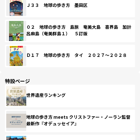
Ｊ３３ 地球の歩き方 墨田区
０２ 地球の歩き方 島旅 奄美大島 喜界島 加計
呂麻島（奄美群島１） ５訂版
Ｄ１７ 地球の歩き方 タイ ２０２７～２０２８
特設ページ
世界遺産ランキング
地球の歩き方 meets クリストファー・ノーラン監督
最新作『オデュッセイア』