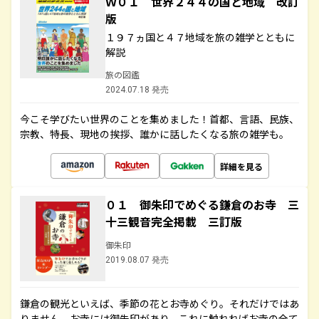
Ｗ０１ 世界２４４の国と地域 改訂
版
１９７ヵ国と４７地域を旅の雑学とともに
解説
旅の図鑑
2024.07.18 発売
今こそ学びたい世界のことを集めました！首都、言語、民族、
宗教、特長、現地の挨拶、誰かに話したくなる旅の雑学も。
詳細を見る
０１ 御朱印でめぐる鎌倉のお寺 三
十三観音完全掲載 三訂版
御朱印
2019.08.07 発売
鎌倉の観光といえば、季節の花とお寺めぐり。それだけではあ
りません。お寺には御朱印があり、これに触れればお寺の全て