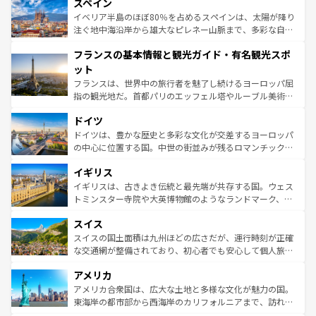
スペイン
ろん、トスカーナの美しい田園風景やアマルフィ海岸の絶
景など、自然景観も見逃せない。観光の合間には、本場の
イベリア半島のほぼ80％を占めるスペインは、太陽が降り
ピザやパスタなど、絶品のイタリア料理を堪能することも
注ぐ地中海沿岸から雄大なピレネー山脈まで、多彩な自然
できる。朝目覚めてから夜眠るまで、すべての瞬間を楽し
と文化が詰まったヨーロッパ屈指の旅行先だ。多様な地域
フランスの基本情報と観光ガイド・有名観光スポ
ませてくれるイタリアで、忘れられない旅をしてみよう！
文化が根付くこの国では、情熱的なフラメンコ、熱気あふ
なお、新着のイタリア情報は
コンテンツ一覧
を参照してほ
れる闘牛、そして美味しいタパスが生活の一部となってい
ット
しい。
る。首都マドリードの洗練された雰囲気や、バルセロナの
フランスは、世界中の旅行者を魅了し続けるヨーロッパ屈
アートに溢れた街角から、地方では古代ローマ遺跡や中世
指の観光地だ。首都パリのエッフェル塔やルーブル美術館
の城塞都市、穏やかなビーチリゾートまで多彩な表情を見
といった象徴的なスポットから、田舎町の古風な美しさま
せる。地方によって風土や気候が異なるスペインはその個
ドイツ
で、幅広い魅力が詰まっている。華麗な宮殿、歴史的な大
性で訪れる人を魅了する。 なお、新着のスペイン情報は
コ
聖堂、美しいビーチ、そして豊かな自然が、訪れる者を心
ドイツは、豊かな歴史と多彩な文化が交差するヨーロッパ
ンテンツ一覧
を参照してほしい。
から魅了する。また、フランスは美食の国としても知ら
の中心に位置する国。中世の街並みが残るロマンチック街
れ、フランス料理はユネスコ無形文化遺産にも登録されて
道から、未来を先取りするようなモダンな都市まで多様な
イギリス
いる。シャンパンの発祥地であるランス、プロヴァンスの
顔を持つこの国は、どこを歩いても飽きることがない。ベ
香り高いラベンダー畑など、多彩な楽しみ方が可能だ。さ
ルリンの文化的活気、バイエルン州のアルプスの絶景、そ
イギリスは、古きよき伝統と最先端が共存する国。ウェス
らに、パリ以外の地域にも魅力が溢れており、どの街角に
してライン川沿いのワイン畑といった風景は必見。ビール
トミンスター寺院や大英博物館のようなランドマーク、歴
も豊かな歴史と文化が息づいている。パリ以外の個性あふ
とソーセージを味わいながら地元の人と過ごす楽しい時間
史ある大学都市、美しい丘陵地帯や牧歌的な風景など、エ
れる地方に足を運ぶとそれぞれで全く異なる文化を体験で
スイス
は、お酒好きな人にはぜひ体験してほしい。 なお、新着の
リアごとに異なる魅力がある。また、優雅なアフタヌーン
きるだろう。 なお、新着のフランス情報は
コンテンツ一覧
ドイツ情報は
コンテンツ一覧
を参照してほしい。
ティー、ビール好きにはたまらない英国パブ、サッカー観
スイスの国土面積は九州ほどの広さだが、運行時刻が正確
を参照してほしい。
戦など、本場だからこそできる体験も豊富。イギリスを旅
な交通網が整備されており、初心者でも安心して個人旅行
して楽しみつくそう。 なお、新着のイギリス情報は
コンテ
を楽しめる。日本同様に時刻表どおりの旅が可能だ。中世
アメリカ
ンツ一覧
を参照してほしい。
の建物がそのまま残る町や、スイスならではのユニークな
博物館もあり、アルプス観光だけでなく町歩きも満喫する
アメリカ合衆国は、広大な土地と多様な文化が魅力の国。
ことができる。国民の所得が高いため物価も高いが、旅行
東海岸の都市部から西海岸のカリフォルニアまで、訪れる
者向けの交通パス提供のサービスもあり、うまく活用すれ
場所ごとに異なる風景と体験が待っている。ニューヨーク