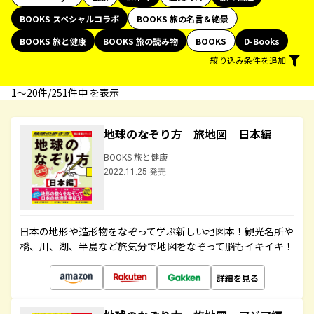
BOOKS スペシャルコラボ
BOOKS 旅の名言＆絶景
BOOKS 旅と健康
BOOKS 旅の読み物
BOOKS
D-Books
絞り込み条件を追加
1〜20件/251件中 を表示
地球のなぞり方 旅地図 日本編
BOOKS 旅と健康
2022.11.25 発売
日本の地形や造形物をなぞって学ぶ新しい地図本！観光名所や
橋、川、湖、半島など旅気分で地図をなぞって脳もイキイキ！
詳細を見る