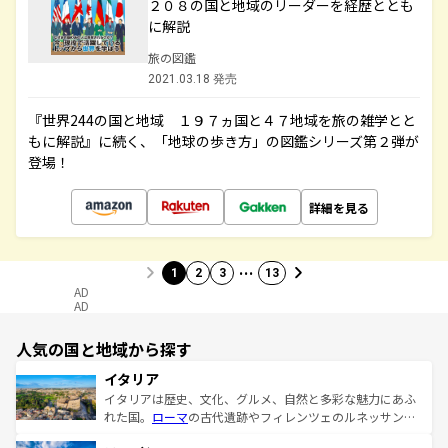
２０８の国と地域のリーダーを経歴ととも
に解説
旅の図鑑
2021.03.18 発売
『世界244の国と地域 １９７ヵ国と４７地域を旅の雑学とと
もに解説』に続く、「地球の歩き方」の図鑑シリーズ第２弾が
登場！
詳細を見る
…
1
2
3
13
AD
AD
人気の国と地域から探す
イタリア
イタリアは歴史、文化、グルメ、自然と多彩な魅力にあふ
れた国。
ローマ
の古代遺跡やフィレンツェのルネッサンス
美術、ヴェネツィアの運河など、歴史あるスポットはもち