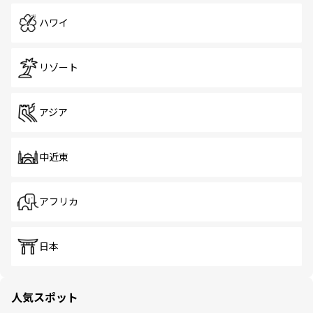
ハワイ
リゾート
アジア
中近東
アフリカ
日本
人気スポット