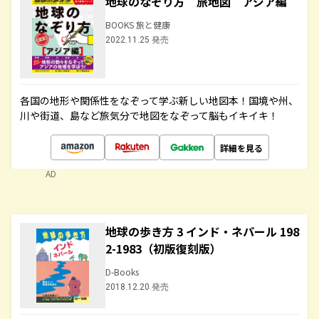
地球のなぞり方 旅地図 アジア編
BOOKS 旅と健康
2022.11.25 発売
各国の地形や関係性をなぞって学ぶ新しい地図本！国境や州、
川や街道、島など旅気分で地図をなぞって脳もイキイキ！
詳細を見る
AD
地球の歩き方 3 インド・ネパール 198
2-1983（初版復刻版）
D-Books
2018.12.20 発売