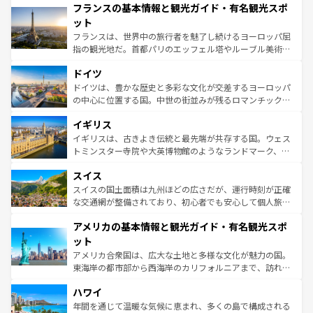
フランスの基本情報と観光ガイド・有名観光スポ
ませてくれるイタリアで、忘れられない旅をしてみよう！
文化が根付くこの国では、情熱的なフラメンコ、熱気あふ
なお、新着のイタリア情報は
コンテンツ一覧
を参照してほ
れる闘牛、そして美味しいタパスが生活の一部となってい
ット
しい。
る。首都マドリードの洗練された雰囲気や、バルセロナの
フランスは、世界中の旅行者を魅了し続けるヨーロッパ屈
アートに溢れた街角から、地方では古代ローマ遺跡や中世
指の観光地だ。首都パリのエッフェル塔やルーブル美術館
の城塞都市、穏やかなビーチリゾートまで多彩な表情を見
といった象徴的なスポットから、田舎町の古風な美しさま
せる。地方によって風土や気候が異なるスペインはその個
ドイツ
で、幅広い魅力が詰まっている。華麗な宮殿、歴史的な大
性で訪れる人を魅了する。 なお、新着のスペイン情報は
コ
聖堂、美しいビーチ、そして豊かな自然が、訪れる者を心
ドイツは、豊かな歴史と多彩な文化が交差するヨーロッパ
ンテンツ一覧
を参照してほしい。
から魅了する。また、フランスは美食の国としても知ら
の中心に位置する国。中世の街並みが残るロマンチック街
れ、フランス料理はユネスコ無形文化遺産にも登録されて
道から、未来を先取りするようなモダンな都市まで多様な
イギリス
いる。シャンパンの発祥地であるランス、プロヴァンスの
顔を持つこの国は、どこを歩いても飽きることがない。ベ
香り高いラベンダー畑など、多彩な楽しみ方が可能だ。さ
ルリンの文化的活気、バイエルン州のアルプスの絶景、そ
イギリスは、古きよき伝統と最先端が共存する国。ウェス
らに、パリ以外の地域にも魅力が溢れており、どの街角に
してライン川沿いのワイン畑といった風景は必見。ビール
トミンスター寺院や大英博物館のようなランドマーク、歴
も豊かな歴史と文化が息づいている。パリ以外の個性あふ
とソーセージを味わいながら地元の人と過ごす楽しい時間
史ある大学都市、美しい丘陵地帯や牧歌的な風景など、エ
れる地方に足を運ぶとそれぞれで全く異なる文化を体験で
スイス
は、お酒好きな人にはぜひ体験してほしい。 なお、新着の
リアごとに異なる魅力がある。また、優雅なアフタヌーン
きるだろう。 なお、新着のフランス情報は
コンテンツ一覧
ドイツ情報は
コンテンツ一覧
を参照してほしい。
ティー、ビール好きにはたまらない英国パブ、サッカー観
スイスの国土面積は九州ほどの広さだが、運行時刻が正確
を参照してほしい。
戦など、本場だからこそできる体験も豊富。イギリスを旅
な交通網が整備されており、初心者でも安心して個人旅行
して楽しみつくそう。 なお、新着のイギリス情報は
コンテ
を楽しめる。日本同様に時刻表どおりの旅が可能だ。中世
アメリカの基本情報と観光ガイド・有名観光スポ
ンツ一覧
を参照してほしい。
の建物がそのまま残る町や、スイスならではのユニークな
博物館もあり、アルプス観光だけでなく町歩きも満喫する
ット
ことができる。国民の所得が高いため物価も高いが、旅行
アメリカ合衆国は、広大な土地と多様な文化が魅力の国。
者向けの交通パス提供のサービスもあり、うまく活用すれ
東海岸の都市部から西海岸のカリフォルニアまで、訪れる
ば市内交通費無料で観光を楽しむこともできる。 なお、新
場所ごとに異なる風景と体験が待っている。ニューヨーク
着のスイス情報は
コンテンツ一覧
を参照してほしい。
ハワイ
のような巨大都市は、観光、ショッピング、エンターテイ
ンメントが詰まった刺激的なスポットだ。一方、アメリカ
年間を通じて温暖な気候に恵まれ、多くの島で構成される