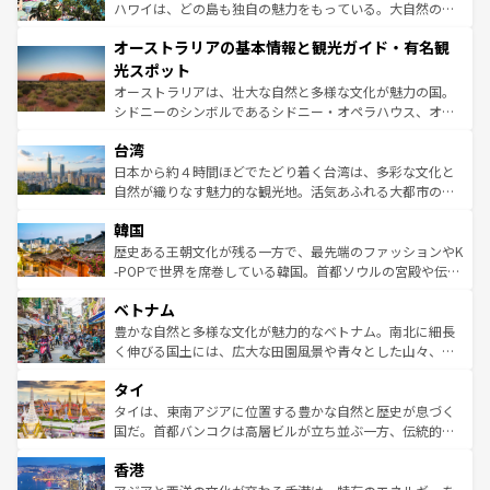
西部には大自然が広がり、グランドキャニオンやイエロー
ハワイは、どの島も独自の魅力をもっている。大自然の神
ストーン国立公園といった絶景が堪能できる。さらに、南
秘を感じたいなら、火山が生み出した壮大な景観を誇るハ
オーストラリアの基本情報と観光ガイド・有名観
部のニューオーリンズでは、音楽と美食が融合した独特の
ワイ島は見逃せない。また、定番の観光地といえばオアフ
文化が魅力。旅行者はアメリカの各地域で異なる魅力を楽
島だが、静かな自然を求めるならマウイ島やカウアイ島が
光スポット
しみながら、その多様性と豊かな歴史を感じることができ
おすすめ。エメラルドグリーンに輝く海をはじめ、豊かな
オーストラリアは、壮大な自然と多様な文化が魅力の国。
るだろう。車でのロードトリップや列車の旅も、アメリカ
文化や歴史が息づいている。「アロハスピリット」と呼ば
シドニーのシンボルであるシドニー・オペラハウス、オー
ならではの贅沢な旅のスタイルだ。 なお、新着のアメリカ
れるおもてなしの心で訪れる人々を迎えてくれるハワイの
ストラリア東海岸北部に広がる大サンゴ礁地帯グレートバ
情報は
コンテンツ一覧
を参照してほしい。
人々、おいしいローカルフードやハワイアンミュージッ
台湾
リアリーフや大陸中央部にそびえるウルル（エアーズロッ
ク、伝統的なフラダンスなど、すべてがハワイの魅力を彩
ク）、タスマニアの美しい原生林やケアンズの熱帯雨林な
日本から約４時間ほどでたどり着く台湾は、多彩な文化と
っている。訪れるたびに新しい発見と感動が待っているハ
ど、見どころがたくさん。また、カフェやワイン、オージ
自然が織りなす魅力的な観光地。活気あふれる大都市の台
ワイを、存分に味わってほしい。 なお、新着のハワイ情報
ービーフなどの食文化も豊かで、美味しいものであふれて
北やノスタルジックな町並みが人気な九份（ジォウフェ
は
コンテンツ一覧
を参照してほしい。
韓国
いる。アクティビティも充実しており、サーフィンやダイ
ン）、静ひつな山岳地帯である台湾東部など、都市の喧騒
ビング、ハイキングなど、アウトドア好きにはたまらな
と山間の静けさが共存しており、訪れる人に新しい発見と
歴史ある王朝文化が残る一方で、最先端のファッションやK
い。オーストラリアの多彩な魅力を存分に味わいつくそ
驚きをもたらしてくれる。また、奥深い台湾の食文化も魅
-POPで世界を席巻している韓国。首都ソウルの宮殿や伝統
う。 なお、新着のオーストラリア情報は
コンテンツ一覧
を
力で、夜市などの屋台グルメから高級料理、ヘルシーで美
家屋が並ぶエリアでは韓国の歴史と文化に浸ることがで
参照してほしい。
ベトナム
容にもいいと評判のスイーツなど、バラエティ豊かな料理
き、地方に足を延ばせば四季折々の自然美を楽しむことが
が味わえる。 なお、新着の台湾情報は
コンテンツ一覧
を参
できる。そして、キムチや焼肉、絶品のストリートフード
豊かな自然と多様な文化が魅力的なベトナム。南北に細長
照してほしい。
まで、さまざまな韓国料理が待っている。夜には、韓国な
く伸びる国土には、広大な田園風景や青々とした山々、世
らではのナイトライフも堪能できる。あたたかいホスピタ
界遺産に登録された壮大な自然景観が点在し、都市部では
タイ
リティに包まれながら、韓国の多彩な魅力を心ゆくまで味
急速な発展と共に伝統が息づく。ハノイの古い町並みやホ
わってみてほしい。 なお、新着の韓国情報は
コンテンツ一
ーチミン市のフランス統治時代の建物も、独特の雰囲気を
タイは、東南アジアに位置する豊かな自然と歴史が息づく
覧
を参照してほしい。
醸し出している。また、バラエティの豊かさとおいしさで
国だ。首都バンコクは高層ビルが立ち並ぶ一方、伝統的な
世界中の食通を魅了してやまないベトナム料理も魅力のひ
寺院や市場がいたるところに点在し、古きよき文化と現代
香港
とつ。フォーやバインミー、ベトナムコーヒーなどは、ぜ
の活気が交差している。北部ではチェンマイなどの山岳地
ひ現地で味わいたい。どの地域を訪れてもあたたかい人々
帯で自然と触れ合い、南部ではプーケットやクラビの美し