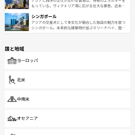
アジアと西洋の文化が交わる香港は、特有のエネルギーを
が旅行者を迎えてくれるので、きっと忘れられない旅にな
いビーチでリゾート気分を楽しむことができる。タイ料理
もっている。ヴィクトリア湾に広がる壮大な景色、近未来
るはずだ。 なお、新着のベトナム情報は
コンテンツ一覧
を
は世界的に有名で、屋台から高級レストランまで味覚を刺
的なアートスポット、そして歴史と現代が融合した町並
参照してほしい。
シンガポール
激する。気候は一年中温暖で、どの季節にも異なる楽しみ
み、どこを訪れても感動するはず。観光スポットが密集し
が待っている。親しみやすいタイの人々、仏教を中心とし
ており、効率よく見どころを回れるのも魅力。息をのむよ
アジアの交差点として多文化が融合した独自の魅力を放つ
た文化、そして多様な観光資源が、訪れる旅人を魅了し続
うな絶景から文化的な体験まで、香港を存分に楽しみ尽く
シンガポール。未来的な建築物が並ぶマリーナベイ、歴史
ける。 なお、新着のタイ情報は
コンテンツ一覧
を参照して
そう。 なお、新着の香港情報は
コンテンツ一覧
を参照して
と伝統を感じられるエスニックタウン、多数の緑豊かな公
ほしい。
ほしい。
園や自然保護区など、自然が調和した近代的な景観と文化
の多様性あふれるカラフルな町は、どこを歩いても新しい
国と地域
発見がある。さらに、治安のよさや充実した公共交通機関
も、旅行者にとっては魅力的なポイント。グルメも豊富
で、ホーカーズは地元の風情を楽しめる外せないスポット
ヨーロッパ
だ。訪れる人を飽きさせないシンガポールで、多様な魅力
を体感しよう。 なお、新着のシンガポール情報は
コンテン
ツ一覧
を参照してほしい。
北米
中南米
オセアニア