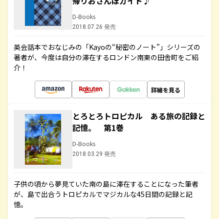
帰りおさんぽガイド♪
D-Books
2018.07.26 発売
英会話本でおなじみの「Kayoの“秘密のノート”」シリーズの
著者が、今度は自分の滞在するロンドン南東の田舎町をご紹
介！
詳細を見る
とろとろトロピカル ある旅の記録と
記憶。 第1巻
D-Books
2018.03.29 発売
子供の頃から夢見ていた南の島に滞在することになった筆者
が、島で出合うトロピカルでマジカルな45日間の記録と記
憶。