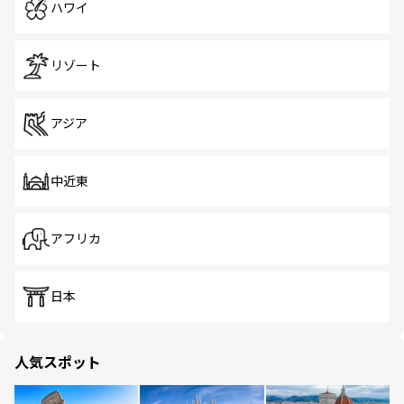
ハワイ
リゾート
アジア
中近東
アフリカ
日本
人気スポット