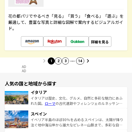
花の都パリでやるべき「見る」「買う」「食べる」「遊ぶ」を
厳選して、豊富な写真と詳細な図解で案内するビジュアルガイ
ド。
詳細を見る
…
1
2
3
14
AD
AD
人気の国と地域から探す
イタリア
イタリアは歴史、文化、グルメ、自然と多彩な魅力にあふ
れた国。
ローマ
の古代遺跡やフィレンツェのルネッサンス
美術、ヴェネツィアの運河など、歴史あるスポットはもち
スペイン
ろん、トスカーナの美しい田園風景やアマルフィ海岸の絶
景など、自然景観も見逃せない。観光の合間には、本場の
イベリア半島のほぼ80％を占めるスペインは、太陽が降り
ピザやパスタなど、絶品のイタリア料理を堪能することも
注ぐ地中海沿岸から雄大なピレネー山脈まで、多彩な自然
できる。朝目覚めてから夜眠るまで、すべての瞬間を楽し
と文化が詰まったヨーロッパ屈指の旅行先だ。多様な地域