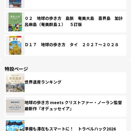
０２ 地球の歩き方 島旅 奄美大島 喜界島 加計
呂麻島（奄美群島１） ５訂版
Ｄ１７ 地球の歩き方 タイ ２０２７～２０２８
特設ページ
世界遺産ランキング
地球の歩き方 meets クリストファー・ノーラン監督
最新作『オデュッセイア』
準備も滞在もスマートに！ トラベルハック2026