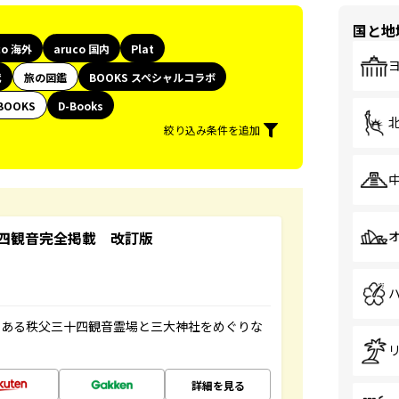
国と地
co 海外
aruco 国内
Plat
代
旅の図鑑
BOOKS スペシャルコラボ
BOOKS
D-Books
絞り込み条件を追加
四観音完全掲載 改訂版
である秩父三十四観音霊場と三大神社をめぐりな
詳細を見る