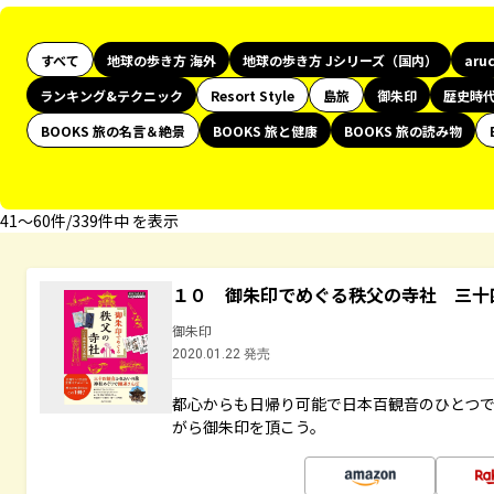
すべて
地球の歩き方 海外
地球の歩き方 Jシリーズ（国内）
aru
ランキング&テクニック
Resort Style
島旅
御朱印
歴史時
BOOKS 旅の名言＆絶景
BOOKS 旅と健康
BOOKS 旅の読み物
41〜60件/339件中 を表示
１０ 御朱印でめぐる秩父の寺社 三十
御朱印
2020.01.22 発売
都心からも日帰り可能で日本百観音のひとつ
がら御朱印を頂こう。