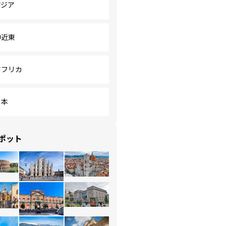
アジア
中近東
アフリカ
日本
ポット