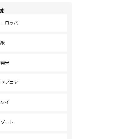
域
ヨーロッパ
北米
中南米
オセアニア
ハワイ
リゾート