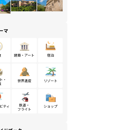
ーマ
食
建築・アート
宿泊
ト・
世界遺産
リゾート
戦
鉄道・
ビティ
ショップ
フライト