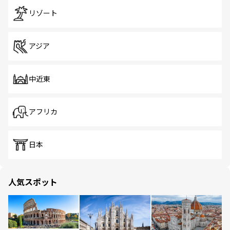
リゾート
アジア
中近東
アフリカ
日本
人気スポット