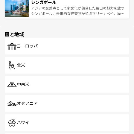
参照してほしい。
シンガポール
激する。気候は一年中温暖で、どの季節にも異なる楽しみ
み、どこを訪れても感動するはず。観光スポットが密集し
が待っている。親しみやすいタイの人々、仏教を中心とし
ており、効率よく見どころを回れるのも魅力。息をのむよ
アジアの交差点として多文化が融合した独自の魅力を放つ
た文化、そして多様な観光資源が、訪れる旅人を魅了し続
うな絶景から文化的な体験まで、香港を存分に楽しみ尽く
シンガポール。未来的な建築物が並ぶマリーナベイ、歴史
ける。 なお、新着のタイ情報は
コンテンツ一覧
を参照して
そう。 なお、新着の香港情報は
コンテンツ一覧
を参照して
と伝統を感じられるエスニックタウン、多数の緑豊かな公
ほしい。
ほしい。
園や自然保護区など、自然が調和した近代的な景観と文化
の多様性あふれるカラフルな町は、どこを歩いても新しい
国と地域
発見がある。さらに、治安のよさや充実した公共交通機関
も、旅行者にとっては魅力的なポイント。グルメも豊富
で、ホーカーズは地元の風情を楽しめる外せないスポット
ヨーロッパ
だ。訪れる人を飽きさせないシンガポールで、多様な魅力
を体感しよう。 なお、新着のシンガポール情報は
コンテン
ツ一覧
を参照してほしい。
北米
中南米
オセアニア
ハワイ