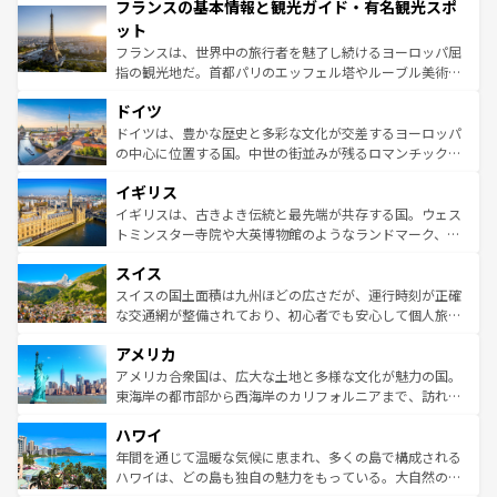
フランスの基本情報と観光ガイド・有名観光スポ
ませてくれるイタリアで、忘れられない旅をしてみよう！
文化が根付くこの国では、情熱的なフラメンコ、熱気あふ
なお、新着のイタリア情報は
コンテンツ一覧
を参照してほ
れる闘牛、そして美味しいタパスが生活の一部となってい
ット
しい。
る。首都マドリードの洗練された雰囲気や、バルセロナの
フランスは、世界中の旅行者を魅了し続けるヨーロッパ屈
アートに溢れた街角から、地方では古代ローマ遺跡や中世
指の観光地だ。首都パリのエッフェル塔やルーブル美術館
の城塞都市、穏やかなビーチリゾートまで多彩な表情を見
といった象徴的なスポットから、田舎町の古風な美しさま
せる。地方によって風土や気候が異なるスペインはその個
ドイツ
で、幅広い魅力が詰まっている。華麗な宮殿、歴史的な大
性で訪れる人を魅了する。 なお、新着のスペイン情報は
コ
聖堂、美しいビーチ、そして豊かな自然が、訪れる者を心
ドイツは、豊かな歴史と多彩な文化が交差するヨーロッパ
ンテンツ一覧
を参照してほしい。
から魅了する。また、フランスは美食の国としても知ら
の中心に位置する国。中世の街並みが残るロマンチック街
れ、フランス料理はユネスコ無形文化遺産にも登録されて
道から、未来を先取りするようなモダンな都市まで多様な
イギリス
いる。シャンパンの発祥地であるランス、プロヴァンスの
顔を持つこの国は、どこを歩いても飽きることがない。ベ
香り高いラベンダー畑など、多彩な楽しみ方が可能だ。さ
ルリンの文化的活気、バイエルン州のアルプスの絶景、そ
イギリスは、古きよき伝統と最先端が共存する国。ウェス
らに、パリ以外の地域にも魅力が溢れており、どの街角に
してライン川沿いのワイン畑といった風景は必見。ビール
トミンスター寺院や大英博物館のようなランドマーク、歴
も豊かな歴史と文化が息づいている。パリ以外の個性あふ
とソーセージを味わいながら地元の人と過ごす楽しい時間
史ある大学都市、美しい丘陵地帯や牧歌的な風景など、エ
れる地方に足を運ぶとそれぞれで全く異なる文化を体験で
スイス
は、お酒好きな人にはぜひ体験してほしい。 なお、新着の
リアごとに異なる魅力がある。また、優雅なアフタヌーン
きるだろう。 なお、新着のフランス情報は
コンテンツ一覧
ドイツ情報は
コンテンツ一覧
を参照してほしい。
ティー、ビール好きにはたまらない英国パブ、サッカー観
スイスの国土面積は九州ほどの広さだが、運行時刻が正確
を参照してほしい。
戦など、本場だからこそできる体験も豊富。イギリスを旅
な交通網が整備されており、初心者でも安心して個人旅行
して楽しみつくそう。 なお、新着のイギリス情報は
コンテ
を楽しめる。日本同様に時刻表どおりの旅が可能だ。中世
アメリカ
ンツ一覧
を参照してほしい。
の建物がそのまま残る町や、スイスならではのユニークな
博物館もあり、アルプス観光だけでなく町歩きも満喫する
アメリカ合衆国は、広大な土地と多様な文化が魅力の国。
ことができる。国民の所得が高いため物価も高いが、旅行
東海岸の都市部から西海岸のカリフォルニアまで、訪れる
者向けの交通パス提供のサービスもあり、うまく活用すれ
場所ごとに異なる風景と体験が待っている。ニューヨーク
ハワイ
ば市内交通費無料で観光を楽しむこともできる。 なお、新
のような巨大都市は、観光、ショッピング、エンターテイ
着のスイス情報は
コンテンツ一覧
を参照してほしい。
ンメントが詰まった刺激的なスポットだ。一方、アメリカ
年間を通じて温暖な気候に恵まれ、多くの島で構成される
西部には大自然が広がり、グランドキャニオンやイエロー
ハワイは、どの島も独自の魅力をもっている。大自然の神
ストーン国立公園といった絶景が堪能できる。さらに、南
秘を感じたいなら、火山が生み出した壮大な景観を誇るハ