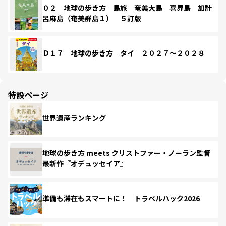
０２ 地球の歩き方 島旅 奄美大島 喜界島 加計
呂麻島（奄美群島１） ５訂版
Ｄ１７ 地球の歩き方 タイ ２０２７～２０２８
特設ページ
世界遺産ランキング
地球の歩き方 meets クリストファー・ノーラン監督
最新作『オデュッセイア』
準備も滞在もスマートに！ トラベルハック2026