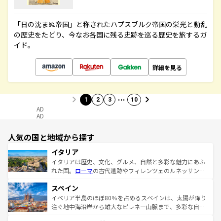
「日の沈まぬ帝国」と称されたハプスブルク帝国の栄光と動乱
の歴史をたどり、今なお各国に残る史跡を巡る歴史を旅するガ
イド。
詳細を見る
…
1
2
3
10
AD
AD
人気の国と地域から探す
イタリア
イタリアは歴史、文化、グルメ、自然と多彩な魅力にあふ
れた国。
ローマ
の古代遺跡やフィレンツェのルネッサンス
美術、ヴェネツィアの運河など、歴史あるスポットはもち
スペイン
ろん、トスカーナの美しい田園風景やアマルフィ海岸の絶
景など、自然景観も見逃せない。観光の合間には、本場の
イベリア半島のほぼ80％を占めるスペインは、太陽が降り
ピザやパスタなど、絶品のイタリア料理を堪能することも
注ぐ地中海沿岸から雄大なピレネー山脈まで、多彩な自然
できる。朝目覚めてから夜眠るまで、すべての瞬間を楽し
と文化が詰まったヨーロッパ屈指の旅行先だ。多様な地域