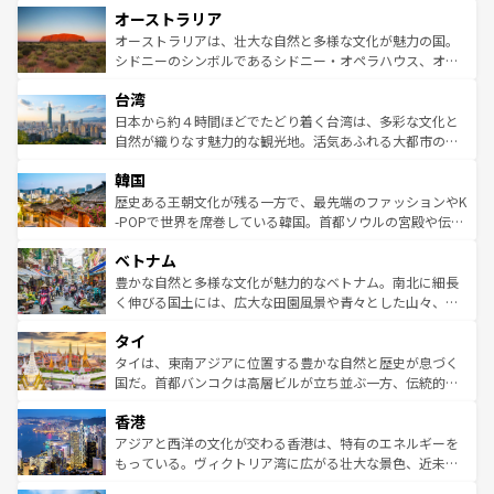
オーストラリア
部のニューオーリンズでは、音楽と美食が融合した独特の
ワイ島は見逃せない。また、定番の観光地といえばオアフ
文化が魅力。旅行者はアメリカの各地域で異なる魅力を楽
島だが、静かな自然を求めるならマウイ島やカウアイ島が
オーストラリアは、壮大な自然と多様な文化が魅力の国。
しみながら、その多様性と豊かな歴史を感じることができ
おすすめ。エメラルドグリーンに輝く海をはじめ、豊かな
シドニーのシンボルであるシドニー・オペラハウス、オー
るだろう。車でのロードトリップや列車の旅も、アメリカ
文化や歴史が息づいている。「アロハスピリット」と呼ば
ストラリア東海岸北部に広がる大サンゴ礁地帯グレートバ
ならではの贅沢な旅のスタイルだ。 なお、新着のアメリカ
台湾
れるおもてなしの心で訪れる人々を迎えてくれるハワイの
リアリーフや大陸中央部にそびえるウルル（エアーズロッ
情報は
コンテンツ一覧
を参照してほしい。
人々、おいしいローカルフードやハワイアンミュージッ
ク）、タスマニアの美しい原生林やケアンズの熱帯雨林な
日本から約４時間ほどでたどり着く台湾は、多彩な文化と
ク、伝統的なフラダンスなど、すべてがハワイの魅力を彩
ど、見どころがたくさん。また、カフェやワイン、オージ
自然が織りなす魅力的な観光地。活気あふれる大都市の台
っている。訪れるたびに新しい発見と感動が待っているハ
ービーフなどの食文化も豊かで、美味しいものであふれて
北やノスタルジックな町並みが人気な九份（ジォウフェ
ワイを、存分に味わってほしい。 なお、新着のハワイ情報
韓国
いる。アクティビティも充実しており、サーフィンやダイ
ン）、静ひつな山岳地帯である台湾東部など、都市の喧騒
は
コンテンツ一覧
を参照してほしい。
ビング、ハイキングなど、アウトドア好きにはたまらな
と山間の静けさが共存しており、訪れる人に新しい発見と
歴史ある王朝文化が残る一方で、最先端のファッションやK
い。オーストラリアの多彩な魅力を存分に味わいつくそ
驚きをもたらしてくれる。また、奥深い台湾の食文化も魅
-POPで世界を席巻している韓国。首都ソウルの宮殿や伝統
う。 なお、新着のオーストラリア情報は
コンテンツ一覧
を
力で、夜市などの屋台グルメから高級料理、ヘルシーで美
家屋が並ぶエリアでは韓国の歴史と文化に浸ることがで
参照してほしい。
ベトナム
容にもいいと評判のスイーツなど、バラエティ豊かな料理
き、地方に足を延ばせば四季折々の自然美を楽しむことが
が味わえる。 なお、新着の台湾情報は
コンテンツ一覧
を参
できる。そして、キムチや焼肉、絶品のストリートフード
豊かな自然と多様な文化が魅力的なベトナム。南北に細長
照してほしい。
まで、さまざまな韓国料理が待っている。夜には、韓国な
く伸びる国土には、広大な田園風景や青々とした山々、世
らではのナイトライフも堪能できる。あたたかいホスピタ
界遺産に登録された壮大な自然景観が点在し、都市部では
タイ
リティに包まれながら、韓国の多彩な魅力を心ゆくまで味
急速な発展と共に伝統が息づく。ハノイの古い町並みやホ
わってみてほしい。 なお、新着の韓国情報は
コンテンツ一
ーチミン市のフランス統治時代の建物も、独特の雰囲気を
タイは、東南アジアに位置する豊かな自然と歴史が息づく
覧
を参照してほしい。
醸し出している。また、バラエティの豊かさとおいしさで
国だ。首都バンコクは高層ビルが立ち並ぶ一方、伝統的な
世界中の食通を魅了してやまないベトナム料理も魅力のひ
寺院や市場がいたるところに点在し、古きよき文化と現代
香港
とつ。フォーやバインミー、ベトナムコーヒーなどは、ぜ
の活気が交差している。北部ではチェンマイなどの山岳地
ひ現地で味わいたい。どの地域を訪れてもあたたかい人々
帯で自然と触れ合い、南部ではプーケットやクラビの美し
アジアと西洋の文化が交わる香港は、特有のエネルギーを
が旅行者を迎えてくれるので、きっと忘れられない旅にな
いビーチでリゾート気分を楽しむことができる。タイ料理
もっている。ヴィクトリア湾に広がる壮大な景色、近未来
るはずだ。 なお、新着のベトナム情報は
コンテンツ一覧
を
は世界的に有名で、屋台から高級レストランまで味覚を刺
的なアートスポット、そして歴史と現代が融合した町並