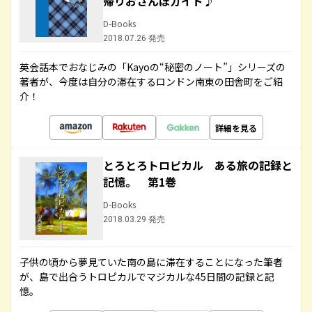
帰りおさんぽガイド♪
D-Books
2018.07.26 発売
英会話本でおなじみの「Kayoの“秘密のノート”」シリーズの
著者が、今度は自分の滞在するロンドン南東の田舎町をご紹
介！
詳細を見る
とろとろトロピカル ある旅の記録と
記憶。 第1巻
D-Books
2018.03.29 発売
子供の頃から夢見ていた南の島に滞在することになった筆者
が、島で出合うトロピカルでマジカルな45日間の記録と記
憶。