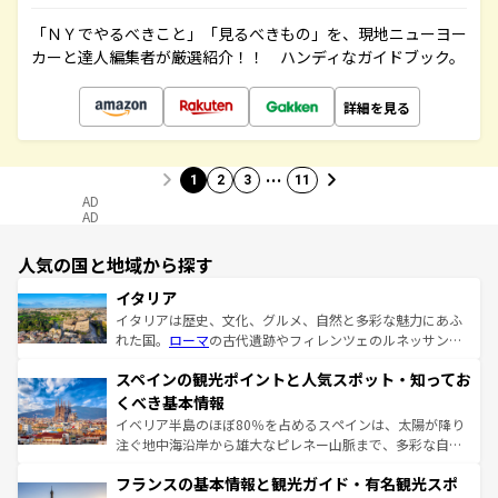
「ＮＹでやるべきこと」「見るべきもの」を、現地ニューヨー
カーと達人編集者が厳選紹介！！ ハンディなガイドブック。
詳細を見る
…
1
2
3
11
AD
AD
人気の国と地域から探す
イタリア
イタリアは歴史、文化、グルメ、自然と多彩な魅力にあふ
れた国。
ローマ
の古代遺跡やフィレンツェのルネッサンス
美術、ヴェネツィアの運河など、歴史あるスポットはもち
スペインの観光ポイントと人気スポット・知ってお
ろん、トスカーナの美しい田園風景やアマルフィ海岸の絶
景など、自然景観も見逃せない。観光の合間には、本場の
くべき基本情報
ピザやパスタなど、絶品のイタリア料理を堪能することも
イベリア半島のほぼ80％を占めるスペインは、太陽が降り
できる。朝目覚めてから夜眠るまで、すべての瞬間を楽し
注ぐ地中海沿岸から雄大なピレネー山脈まで、多彩な自然
ませてくれるイタリアで、忘れられない旅をしてみよう！
と文化が詰まったヨーロッパ屈指の旅行先だ。多様な地域
なお、新着のイタリア情報は
コンテンツ一覧
を参照してほ
フランスの基本情報と観光ガイド・有名観光スポ
文化が根付くこの国では、情熱的なフラメンコ、熱気あふ