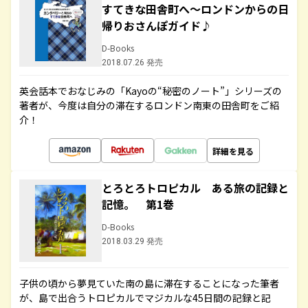
すてきな田舎町へ～ロンドンからの日
帰りおさんぽガイド♪
D-Books
2018.07.26 発売
英会話本でおなじみの「Kayoの“秘密のノート”」シリーズの
著者が、今度は自分の滞在するロンドン南東の田舎町をご紹
介！
詳細を見る
とろとろトロピカル ある旅の記録と
記憶。 第1巻
D-Books
2018.03.29 発売
子供の頃から夢見ていた南の島に滞在することになった筆者
が、島で出合うトロピカルでマジカルな45日間の記録と記