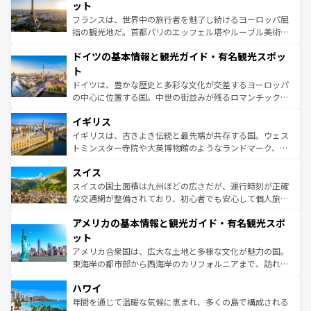
しい。
れる闘牛、そして美味しいタパスが生活の一部となってい
ット
る。首都マドリードの洗練された雰囲気や、バルセロナの
フランスは、世界中の旅行者を魅了し続けるヨーロッパ屈
アートに溢れた街角から、地方では古代ローマ遺跡や中世
指の観光地だ。首都パリのエッフェル塔やルーブル美術館
の城塞都市、穏やかなビーチリゾートまで多彩な表情を見
といった象徴的なスポットから、田舎町の古風な美しさま
せる。地方によって風土や気候が異なるスペインはその個
ドイツの基本情報と観光ガイド・有名観光スポッ
で、幅広い魅力が詰まっている。華麗な宮殿、歴史的な大
性で訪れる人を魅了する。 なお、新着のスペイン情報は
コ
聖堂、美しいビーチ、そして豊かな自然が、訪れる者を心
ト
ンテンツ一覧
を参照してほしい。
から魅了する。また、フランスは美食の国としても知ら
ドイツは、豊かな歴史と多彩な文化が交差するヨーロッパ
れ、フランス料理はユネスコ無形文化遺産にも登録されて
の中心に位置する国。中世の街並みが残るロマンチック街
いる。シャンパンの発祥地であるランス、プロヴァンスの
道から、未来を先取りするようなモダンな都市まで多様な
香り高いラベンダー畑など、多彩な楽しみ方が可能だ。さ
イギリス
顔を持つこの国は、どこを歩いても飽きることがない。ベ
らに、パリ以外の地域にも魅力が溢れており、どの街角に
ルリンの文化的活気、バイエルン州のアルプスの絶景、そ
イギリスは、古きよき伝統と最先端が共存する国。ウェス
も豊かな歴史と文化が息づいている。パリ以外の個性あふ
してライン川沿いのワイン畑といった風景は必見。ビール
トミンスター寺院や大英博物館のようなランドマーク、歴
れる地方に足を運ぶとそれぞれで全く異なる文化を体験で
とソーセージを味わいながら地元の人と過ごす楽しい時間
史ある大学都市、美しい丘陵地帯や牧歌的な風景など、エ
きるだろう。 なお、新着のフランス情報は
コンテンツ一覧
スイス
は、お酒好きな人にはぜひ体験してほしい。 なお、新着の
リアごとに異なる魅力がある。また、優雅なアフタヌーン
を参照してほしい。
ドイツ情報は
コンテンツ一覧
を参照してほしい。
ティー、ビール好きにはたまらない英国パブ、サッカー観
スイスの国土面積は九州ほどの広さだが、運行時刻が正確
戦など、本場だからこそできる体験も豊富。イギリスを旅
な交通網が整備されており、初心者でも安心して個人旅行
して楽しみつくそう。 なお、新着のイギリス情報は
コンテ
を楽しめる。日本同様に時刻表どおりの旅が可能だ。中世
アメリカの基本情報と観光ガイド・有名観光スポ
ンツ一覧
を参照してほしい。
の建物がそのまま残る町や、スイスならではのユニークな
博物館もあり、アルプス観光だけでなく町歩きも満喫する
ット
ことができる。国民の所得が高いため物価も高いが、旅行
アメリカ合衆国は、広大な土地と多様な文化が魅力の国。
者向けの交通パス提供のサービスもあり、うまく活用すれ
東海岸の都市部から西海岸のカリフォルニアまで、訪れる
ば市内交通費無料で観光を楽しむこともできる。 なお、新
場所ごとに異なる風景と体験が待っている。ニューヨーク
着のスイス情報は
コンテンツ一覧
を参照してほしい。
ハワイ
のような巨大都市は、観光、ショッピング、エンターテイ
ンメントが詰まった刺激的なスポットだ。一方、アメリカ
年間を通じて温暖な気候に恵まれ、多くの島で構成される