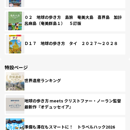
０２ 地球の歩き方 島旅 奄美大島 喜界島 加計
呂麻島（奄美群島１） ５訂版
Ｄ１７ 地球の歩き方 タイ ２０２７～２０２８
特設ページ
世界遺産ランキング
地球の歩き方 meets クリストファー・ノーラン監督
最新作『オデュッセイア』
準備も滞在もスマートに！ トラベルハック2026