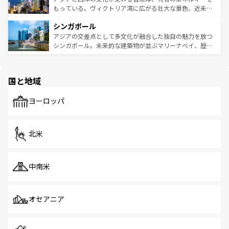
が旅行者を迎えてくれるので、きっと忘れられない旅にな
いビーチでリゾート気分を楽しむことができる。タイ料理
もっている。ヴィクトリア湾に広がる壮大な景色、近未来
るはずだ。 なお、新着のベトナム情報は
コンテンツ一覧
を
は世界的に有名で、屋台から高級レストランまで味覚を刺
的なアートスポット、そして歴史と現代が融合した町並
参照してほしい。
シンガポール
激する。気候は一年中温暖で、どの季節にも異なる楽しみ
み、どこを訪れても感動するはず。観光スポットが密集し
が待っている。親しみやすいタイの人々、仏教を中心とし
ており、効率よく見どころを回れるのも魅力。息をのむよ
アジアの交差点として多文化が融合した独自の魅力を放つ
た文化、そして多様な観光資源が、訪れる旅人を魅了し続
うな絶景から文化的な体験まで、香港を存分に楽しみ尽く
シンガポール。未来的な建築物が並ぶマリーナベイ、歴史
ける。 なお、新着のタイ情報は
コンテンツ一覧
を参照して
そう。 なお、新着の香港情報は
コンテンツ一覧
を参照して
と伝統を感じられるエスニックタウン、多数の緑豊かな公
ほしい。
ほしい。
園や自然保護区など、自然が調和した近代的な景観と文化
の多様性あふれるカラフルな町は、どこを歩いても新しい
国と地域
発見がある。さらに、治安のよさや充実した公共交通機関
も、旅行者にとっては魅力的なポイント。グルメも豊富
で、ホーカーズは地元の風情を楽しめる外せないスポット
ヨーロッパ
だ。訪れる人を飽きさせないシンガポールで、多様な魅力
を体感しよう。 なお、新着のシンガポール情報は
コンテン
ツ一覧
を参照してほしい。
北米
中南米
オセアニア