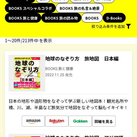
BOOKS スペシャルコラボ
BOOKS 旅の名言＆絶景
BOOKS 旅と健康
BOOKS 旅の読み物
BOOKS
D-Books
絞り込み条件を追加
1〜20件/213件中 を表示
地球のなぞり方 旅地図 日本編
BOOKS 旅と健康
2022.11.25 発売
日本の地形や造形物をなぞって学ぶ新しい地図本！観光名所や
橋、川、湖、半島など旅気分で地図をなぞって脳もイキイキ！
詳細を見る