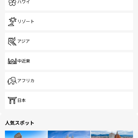
ハワイ
リゾート
アジア
中近東
アフリカ
日本
人気スポット