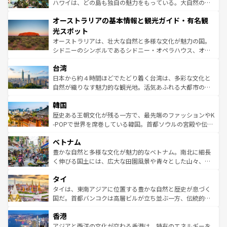
西部には大自然が広がり、グランドキャニオンやイエロー
ハワイは、どの島も独自の魅力をもっている。大自然の神
ストーン国立公園といった絶景が堪能できる。さらに、南
秘を感じたいなら、火山が生み出した壮大な景観を誇るハ
オーストラリアの基本情報と観光ガイド・有名観
部のニューオーリンズでは、音楽と美食が融合した独特の
ワイ島は見逃せない。また、定番の観光地といえばオアフ
文化が魅力。旅行者はアメリカの各地域で異なる魅力を楽
島だが、静かな自然を求めるならマウイ島やカウアイ島が
光スポット
しみながら、その多様性と豊かな歴史を感じることができ
おすすめ。エメラルドグリーンに輝く海をはじめ、豊かな
オーストラリアは、壮大な自然と多様な文化が魅力の国。
るだろう。車でのロードトリップや列車の旅も、アメリカ
文化や歴史が息づいている。「アロハスピリット」と呼ば
シドニーのシンボルであるシドニー・オペラハウス、オー
ならではの贅沢な旅のスタイルだ。 なお、新着のアメリカ
れるおもてなしの心で訪れる人々を迎えてくれるハワイの
ストラリア東海岸北部に広がる大サンゴ礁地帯グレートバ
情報は
コンテンツ一覧
を参照してほしい。
人々、おいしいローカルフードやハワイアンミュージッ
台湾
リアリーフや大陸中央部にそびえるウルル（エアーズロッ
ク、伝統的なフラダンスなど、すべてがハワイの魅力を彩
ク）、タスマニアの美しい原生林やケアンズの熱帯雨林な
日本から約４時間ほどでたどり着く台湾は、多彩な文化と
っている。訪れるたびに新しい発見と感動が待っているハ
ど、見どころがたくさん。また、カフェやワイン、オージ
自然が織りなす魅力的な観光地。活気あふれる大都市の台
ワイを、存分に味わってほしい。 なお、新着のハワイ情報
ービーフなどの食文化も豊かで、美味しいものであふれて
北やノスタルジックな町並みが人気な九份（ジォウフェ
は
コンテンツ一覧
を参照してほしい。
韓国
いる。アクティビティも充実しており、サーフィンやダイ
ン）、静ひつな山岳地帯である台湾東部など、都市の喧騒
ビング、ハイキングなど、アウトドア好きにはたまらな
と山間の静けさが共存しており、訪れる人に新しい発見と
歴史ある王朝文化が残る一方で、最先端のファッションやK
い。オーストラリアの多彩な魅力を存分に味わいつくそ
驚きをもたらしてくれる。また、奥深い台湾の食文化も魅
-POPで世界を席巻している韓国。首都ソウルの宮殿や伝統
う。 なお、新着のオーストラリア情報は
コンテンツ一覧
を
力で、夜市などの屋台グルメから高級料理、ヘルシーで美
家屋が並ぶエリアでは韓国の歴史と文化に浸ることがで
参照してほしい。
ベトナム
容にもいいと評判のスイーツなど、バラエティ豊かな料理
き、地方に足を延ばせば四季折々の自然美を楽しむことが
が味わえる。 なお、新着の台湾情報は
コンテンツ一覧
を参
できる。そして、キムチや焼肉、絶品のストリートフード
豊かな自然と多様な文化が魅力的なベトナム。南北に細長
照してほしい。
まで、さまざまな韓国料理が待っている。夜には、韓国な
く伸びる国土には、広大な田園風景や青々とした山々、世
らではのナイトライフも堪能できる。あたたかいホスピタ
界遺産に登録された壮大な自然景観が点在し、都市部では
タイ
リティに包まれながら、韓国の多彩な魅力を心ゆくまで味
急速な発展と共に伝統が息づく。ハノイの古い町並みやホ
わってみてほしい。 なお、新着の韓国情報は
コンテンツ一
ーチミン市のフランス統治時代の建物も、独特の雰囲気を
タイは、東南アジアに位置する豊かな自然と歴史が息づく
覧
を参照してほしい。
醸し出している。また、バラエティの豊かさとおいしさで
国だ。首都バンコクは高層ビルが立ち並ぶ一方、伝統的な
世界中の食通を魅了してやまないベトナム料理も魅力のひ
寺院や市場がいたるところに点在し、古きよき文化と現代
香港
とつ。フォーやバインミー、ベトナムコーヒーなどは、ぜ
の活気が交差している。北部ではチェンマイなどの山岳地
ひ現地で味わいたい。どの地域を訪れてもあたたかい人々
帯で自然と触れ合い、南部ではプーケットやクラビの美し
アジアと西洋の文化が交わる香港は、特有のエネルギーを