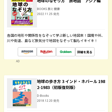
地球のなぞり方 旅地図 アジア編
BOOKS 旅と健康
2022.11.25 発売
各国の地形や関係性をなぞって学ぶ新しい地図本！国境や州、
川や街道、島など旅気分で地図をなぞって脳もイキイキ！
詳細を見る
AD
地球の歩き方 3 インド・ネパール 198
2-1983（初版復刻版）
D-Books
2018.12.20 発売