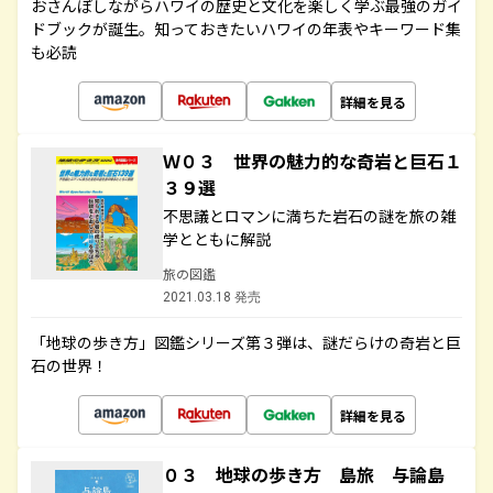
おさんぽしながらハワイの歴史と文化を楽しく学ぶ最強のガイ
ドブックが誕生。知っておきたいハワイの年表やキーワード集
も必読
詳細を見る
Ｗ０３ 世界の魅力的な奇岩と巨石１
３９選
不思議とロマンに満ちた岩石の謎を旅の雑
学とともに解説
旅の図鑑
2021.03.18 発売
「地球の歩き方」図鑑シリーズ第３弾は、謎だらけの奇岩と巨
石の世界！
詳細を見る
０３ 地球の歩き方 島旅 与論島