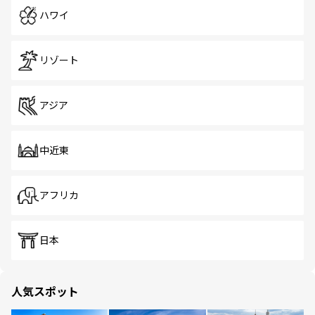
ハワイ
リゾート
アジア
中近東
アフリカ
日本
人気スポット