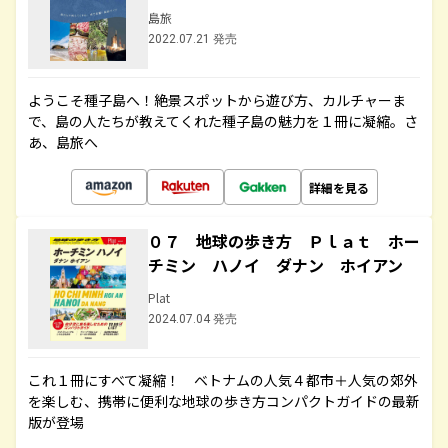
島旅
2022.07.21 発売
ようこそ種子島へ！絶景スポットから遊び方、カルチャーま
で、島の人たちが教えてくれた種子島の魅力を１冊に凝縮。さ
あ、島旅へ
詳細を見る
０７ 地球の歩き方 Ｐｌａｔ ホー
チミン ハノイ ダナン ホイアン
Plat
2024.07.04 発売
これ１冊にすべて凝縮！ ベトナムの人気４都市＋人気の郊外
を楽しむ、携帯に便利な地球の歩き方コンパクトガイドの最新
版が登場