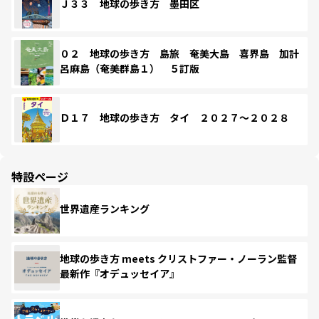
Ｊ３３ 地球の歩き方 墨田区
０２ 地球の歩き方 島旅 奄美大島 喜界島 加計
呂麻島（奄美群島１） ５訂版
Ｄ１７ 地球の歩き方 タイ ２０２７～２０２８
特設ページ
世界遺産ランキング
地球の歩き方 meets クリストファー・ノーラン監督
最新作『オデュッセイア』