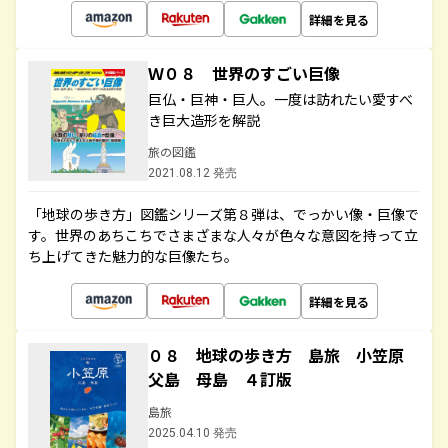
詳細を見る
Ｗ０８ 世界のすごい巨像
巨仏・巨神・巨人。一度は訪れたい愛すべ
き巨大造形を解説
旅の図鑑
2021.08.12 発売
「地球の歩き方」図鑑シリーズ第８弾は、でっかい像・巨像で
す。世界のあちこちでさまざまな人々が色々な意図を持って立
ち上げてきた魅力的な巨像たち。
詳細を見る
０８ 地球の歩き方 島旅 小笠原
父島 母島 ４訂版
島旅
2025.04.10 発売