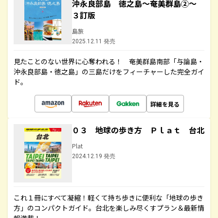
沖永良部島 徳之島～奄美群島②～
３訂版
島旅
2025.12.11 発売
見たことのない世界に心奪われる！ 奄美群島南部「与論島・
沖永良部島・徳之島」の三島だけをフィーチャーした完全ガイ
ド。
詳細を見る
０３ 地球の歩き方 Ｐｌａｔ 台北
Plat
2024.12.19 発売
これ１冊にすべて凝縮！軽くて持ち歩きに便利な「地球の歩き
方」のコンパクトガイド。台北を楽しみ尽くすプラン＆最新情