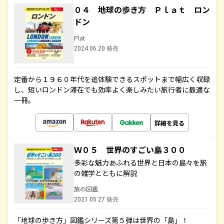
０４ 地球の歩き方 Ｐｌａｔ ロン
ドン
Plat
2024.06.20 発売
定番から１９６０年代を追体験できるスポットまで幅広く収録
し、短いロンドン滞在でも効率よく楽しみたい旅行者に最適な
一冊。
詳細を見る
Ｗ０５ 世界のすごい島３００
多彩な魅力あふれる世界と日本の島々を旅
の雑学とともに解説
旅の図鑑
2021.05.27 発売
「地球の歩き方」図鑑シリーズ第５弾は世界の「島」！