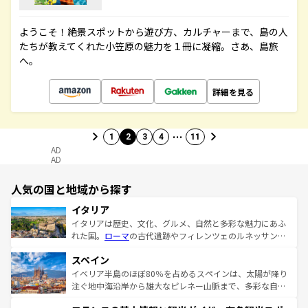
ようこそ！絶景スポットから遊び方、カルチャーまで、島の人
たちが教えてくれた小笠原の魅力を１冊に凝縮。さあ、島旅
へ。
詳細を見る
…
1
2
3
4
11
AD
AD
人気の国と地域から探す
イタリア
イタリアは歴史、文化、グルメ、自然と多彩な魅力にあふ
れた国。
ローマ
の古代遺跡やフィレンツェのルネッサンス
美術、ヴェネツィアの運河など、歴史あるスポットはもち
スペイン
ろん、トスカーナの美しい田園風景やアマルフィ海岸の絶
景など、自然景観も見逃せない。観光の合間には、本場の
イベリア半島のほぼ80％を占めるスペインは、太陽が降り
ピザやパスタなど、絶品のイタリア料理を堪能することも
注ぐ地中海沿岸から雄大なピレネー山脈まで、多彩な自然
できる。朝目覚めてから夜眠るまで、すべての瞬間を楽し
と文化が詰まったヨーロッパ屈指の旅行先だ。多様な地域