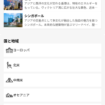
ひ現地で味わいたい。どの地域を訪れてもあたたかい人々
帯で自然と触れ合い、南部ではプーケットやクラビの美し
アジアと西洋の文化が交わる香港は、特有のエネルギーを
が旅行者を迎えてくれるので、きっと忘れられない旅にな
いビーチでリゾート気分を楽しむことができる。タイ料理
もっている。ヴィクトリア湾に広がる壮大な景色、近未来
るはずだ。 なお、新着のベトナム情報は
コンテンツ一覧
を
は世界的に有名で、屋台から高級レストランまで味覚を刺
的なアートスポット、そして歴史と現代が融合した町並
参照してほしい。
シンガポール
激する。気候は一年中温暖で、どの季節にも異なる楽しみ
み、どこを訪れても感動するはず。観光スポットが密集し
が待っている。親しみやすいタイの人々、仏教を中心とし
ており、効率よく見どころを回れるのも魅力。息をのむよ
アジアの交差点として多文化が融合した独自の魅力を放つ
た文化、そして多様な観光資源が、訪れる旅人を魅了し続
うな絶景から文化的な体験まで、香港を存分に楽しみ尽く
シンガポール。未来的な建築物が並ぶマリーナベイ、歴史
ける。 なお、新着のタイ情報は
コンテンツ一覧
を参照して
そう。 なお、新着の香港情報は
コンテンツ一覧
を参照して
と伝統を感じられるエスニックタウン、多数の緑豊かな公
ほしい。
ほしい。
園や自然保護区など、自然が調和した近代的な景観と文化
の多様性あふれるカラフルな町は、どこを歩いても新しい
国と地域
発見がある。さらに、治安のよさや充実した公共交通機関
も、旅行者にとっては魅力的なポイント。グルメも豊富
で、ホーカーズは地元の風情を楽しめる外せないスポット
ヨーロッパ
だ。訪れる人を飽きさせないシンガポールで、多様な魅力
を体感しよう。 なお、新着のシンガポール情報は
コンテン
ツ一覧
を参照してほしい。
北米
中南米
オセアニア