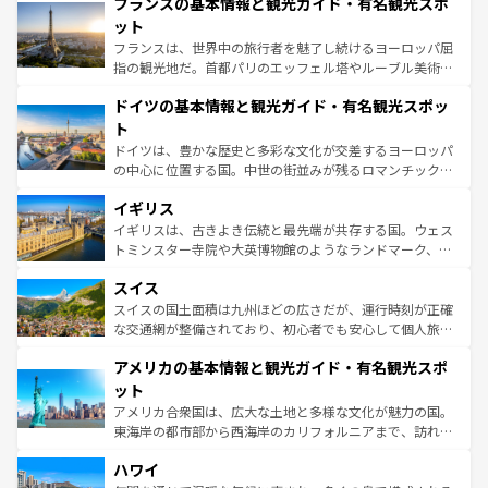
フランスの基本情報と観光ガイド・有名観光スポ
ませてくれるイタリアで、忘れられない旅をしてみよう！
文化が根付くこの国では、情熱的なフラメンコ、熱気あふ
なお、新着のイタリア情報は
コンテンツ一覧
を参照してほ
れる闘牛、そして美味しいタパスが生活の一部となってい
ット
しい。
る。首都マドリードの洗練された雰囲気や、バルセロナの
フランスは、世界中の旅行者を魅了し続けるヨーロッパ屈
アートに溢れた街角から、地方では古代ローマ遺跡や中世
指の観光地だ。首都パリのエッフェル塔やルーブル美術館
の城塞都市、穏やかなビーチリゾートまで多彩な表情を見
といった象徴的なスポットから、田舎町の古風な美しさま
せる。地方によって風土や気候が異なるスペインはその個
ドイツの基本情報と観光ガイド・有名観光スポッ
で、幅広い魅力が詰まっている。華麗な宮殿、歴史的な大
性で訪れる人を魅了する。 なお、新着のスペイン情報は
コ
聖堂、美しいビーチ、そして豊かな自然が、訪れる者を心
ト
ンテンツ一覧
を参照してほしい。
から魅了する。また、フランスは美食の国としても知ら
ドイツは、豊かな歴史と多彩な文化が交差するヨーロッパ
れ、フランス料理はユネスコ無形文化遺産にも登録されて
の中心に位置する国。中世の街並みが残るロマンチック街
いる。シャンパンの発祥地であるランス、プロヴァンスの
道から、未来を先取りするようなモダンな都市まで多様な
香り高いラベンダー畑など、多彩な楽しみ方が可能だ。さ
イギリス
顔を持つこの国は、どこを歩いても飽きることがない。ベ
らに、パリ以外の地域にも魅力が溢れており、どの街角に
ルリンの文化的活気、バイエルン州のアルプスの絶景、そ
イギリスは、古きよき伝統と最先端が共存する国。ウェス
も豊かな歴史と文化が息づいている。パリ以外の個性あふ
してライン川沿いのワイン畑といった風景は必見。ビール
トミンスター寺院や大英博物館のようなランドマーク、歴
れる地方に足を運ぶとそれぞれで全く異なる文化を体験で
とソーセージを味わいながら地元の人と過ごす楽しい時間
史ある大学都市、美しい丘陵地帯や牧歌的な風景など、エ
きるだろう。 なお、新着のフランス情報は
コンテンツ一覧
スイス
は、お酒好きな人にはぜひ体験してほしい。 なお、新着の
リアごとに異なる魅力がある。また、優雅なアフタヌーン
を参照してほしい。
ドイツ情報は
コンテンツ一覧
を参照してほしい。
ティー、ビール好きにはたまらない英国パブ、サッカー観
スイスの国土面積は九州ほどの広さだが、運行時刻が正確
戦など、本場だからこそできる体験も豊富。イギリスを旅
な交通網が整備されており、初心者でも安心して個人旅行
して楽しみつくそう。 なお、新着のイギリス情報は
コンテ
を楽しめる。日本同様に時刻表どおりの旅が可能だ。中世
アメリカの基本情報と観光ガイド・有名観光スポ
ンツ一覧
を参照してほしい。
の建物がそのまま残る町や、スイスならではのユニークな
博物館もあり、アルプス観光だけでなく町歩きも満喫する
ット
ことができる。国民の所得が高いため物価も高いが、旅行
アメリカ合衆国は、広大な土地と多様な文化が魅力の国。
者向けの交通パス提供のサービスもあり、うまく活用すれ
東海岸の都市部から西海岸のカリフォルニアまで、訪れる
ば市内交通費無料で観光を楽しむこともできる。 なお、新
場所ごとに異なる風景と体験が待っている。ニューヨーク
着のスイス情報は
コンテンツ一覧
を参照してほしい。
ハワイ
のような巨大都市は、観光、ショッピング、エンターテイ