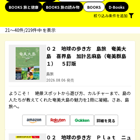
BOOKS 旅と健康
BOOKS 旅の読み物
BOOKS
D-Books
絞り込み条件を追加
21〜40件/219件中 を表示
０２ 地球の歩き方 島旅 奄美大
島 喜界島 加計呂麻島（奄美群島
１） ５訂版
島旅
2026.08.06 発売
ようこそ！ 絶景スポットから遊び方、カルチャーまで、島の
人たちが教えてくれた奄美大島の魅力を1冊に凝縮。さあ、島
旅へ。
詳細を見る
０２ 地球の歩き方 Ｐｌａｔ ニュ