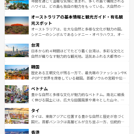
ンメントが詰まった刺激的なスポットだ。一方、アメリカ
年間を通じて温暖な気候に恵まれ、多くの島で構成される
西部には大自然が広がり、グランドキャニオンやイエロー
ハワイは、どの島も独自の魅力をもっている。大自然の神
ストーン国立公園といった絶景が堪能できる。さらに、南
秘を感じたいなら、火山が生み出した壮大な景観を誇るハ
オーストラリアの基本情報と観光ガイド・有名観
部のニューオーリンズでは、音楽と美食が融合した独特の
ワイ島は見逃せない。また、定番の観光地といえばオアフ
文化が魅力。旅行者はアメリカの各地域で異なる魅力を楽
島だが、静かな自然を求めるならマウイ島やカウアイ島が
光スポット
しみながら、その多様性と豊かな歴史を感じることができ
おすすめ。エメラルドグリーンに輝く海をはじめ、豊かな
オーストラリアは、壮大な自然と多様な文化が魅力の国。
るだろう。車でのロードトリップや列車の旅も、アメリカ
文化や歴史が息づいている。「アロハスピリット」と呼ば
シドニーのシンボルであるシドニー・オペラハウス、オー
ならではの贅沢な旅のスタイルだ。 なお、新着のアメリカ
れるおもてなしの心で訪れる人々を迎えてくれるハワイの
ストラリア東海岸北部に広がる大サンゴ礁地帯グレートバ
情報は
コンテンツ一覧
を参照してほしい。
人々、おいしいローカルフードやハワイアンミュージッ
台湾
リアリーフや大陸中央部にそびえるウルル（エアーズロッ
ク、伝統的なフラダンスなど、すべてがハワイの魅力を彩
ク）、タスマニアの美しい原生林やケアンズの熱帯雨林な
日本から約４時間ほどでたどり着く台湾は、多彩な文化と
っている。訪れるたびに新しい発見と感動が待っているハ
ど、見どころがたくさん。また、カフェやワイン、オージ
自然が織りなす魅力的な観光地。活気あふれる大都市の台
ワイを、存分に味わってほしい。 なお、新着のハワイ情報
ービーフなどの食文化も豊かで、美味しいものであふれて
北やノスタルジックな町並みが人気な九份（ジォウフェ
は
コンテンツ一覧
を参照してほしい。
韓国
いる。アクティビティも充実しており、サーフィンやダイ
ン）、静ひつな山岳地帯である台湾東部など、都市の喧騒
ビング、ハイキングなど、アウトドア好きにはたまらな
と山間の静けさが共存しており、訪れる人に新しい発見と
歴史ある王朝文化が残る一方で、最先端のファッションやK
い。オーストラリアの多彩な魅力を存分に味わいつくそ
驚きをもたらしてくれる。また、奥深い台湾の食文化も魅
-POPで世界を席巻している韓国。首都ソウルの宮殿や伝統
う。 なお、新着のオーストラリア情報は
コンテンツ一覧
を
力で、夜市などの屋台グルメから高級料理、ヘルシーで美
家屋が並ぶエリアでは韓国の歴史と文化に浸ることがで
参照してほしい。
ベトナム
容にもいいと評判のスイーツなど、バラエティ豊かな料理
き、地方に足を延ばせば四季折々の自然美を楽しむことが
が味わえる。 なお、新着の台湾情報は
コンテンツ一覧
を参
できる。そして、キムチや焼肉、絶品のストリートフード
豊かな自然と多様な文化が魅力的なベトナム。南北に細長
照してほしい。
まで、さまざまな韓国料理が待っている。夜には、韓国な
く伸びる国土には、広大な田園風景や青々とした山々、世
らではのナイトライフも堪能できる。あたたかいホスピタ
界遺産に登録された壮大な自然景観が点在し、都市部では
タイ
リティに包まれながら、韓国の多彩な魅力を心ゆくまで味
急速な発展と共に伝統が息づく。ハノイの古い町並みやホ
わってみてほしい。 なお、新着の韓国情報は
コンテンツ一
ーチミン市のフランス統治時代の建物も、独特の雰囲気を
タイは、東南アジアに位置する豊かな自然と歴史が息づく
覧
を参照してほしい。
醸し出している。また、バラエティの豊かさとおいしさで
国だ。首都バンコクは高層ビルが立ち並ぶ一方、伝統的な
世界中の食通を魅了してやまないベトナム料理も魅力のひ
寺院や市場がいたるところに点在し、古きよき文化と現代
香港
とつ。フォーやバインミー、ベトナムコーヒーなどは、ぜ
の活気が交差している。北部ではチェンマイなどの山岳地