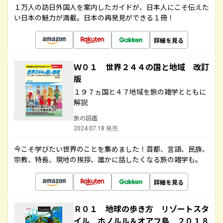
１万人の訪日外国人を案内したガイドが、日本人にこそ伝えた
い日本の魅力が満載。日本の再発見ができる１冊！
詳細を見る
Ｗ０１ 世界２４４の国と地域 改訂
版
１９７ヵ国と４７地域を旅の雑学とともに
解説
旅の図鑑
2024.07.18 発売
今こそ学びたい世界のことを集めました！首都、言語、民族、
宗教、特長、現地の挨拶、誰かに話したくなる旅の雑学も。
詳細を見る
Ｒ０１ 地球の歩き方 リゾートスタ
イル ホノルル＆オアフ島 ２０１８