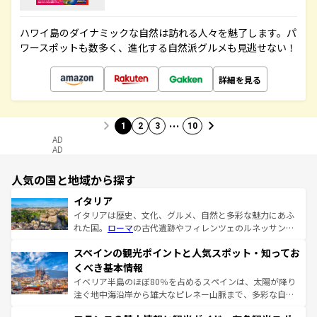
ハワイ島のダイナミックな自然は訪れる人々を魅了します。パ
ワースポットも数多く、進化する自然派グルメも見逃せない！
詳細を見る
…
1
2
3
10
AD
AD
人気の国と地域から探す
イタリア
イタリアは歴史、文化、グルメ、自然と多彩な魅力にあふ
れた国。
ローマ
の古代遺跡やフィレンツェのルネッサンス
美術、ヴェネツィアの運河など、歴史あるスポットはもち
スペインの観光ポイントと人気スポット・知ってお
ろん、トスカーナの美しい田園風景やアマルフィ海岸の絶
景など、自然景観も見逃せない。観光の合間には、本場の
くべき基本情報
ピザやパスタなど、絶品のイタリア料理を堪能することも
イベリア半島のほぼ80％を占めるスペインは、太陽が降り
できる。朝目覚めてから夜眠るまで、すべての瞬間を楽し
注ぐ地中海沿岸から雄大なピレネー山脈まで、多彩な自然
ませてくれるイタリアで、忘れられない旅をしてみよう！
と文化が詰まったヨーロッパ屈指の旅行先だ。多様な地域
なお、新着のイタリア情報は
コンテンツ一覧
を参照してほ