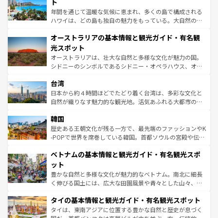
ンメントが詰まった刺激的なスポットだ。一方、アメリカ
ト
西部には大自然が広がり、グランドキャニオンやイエロー
年間を通じて温暖な気候に恵まれ、多くの島で構成される
ストーン国立公園といった絶景が堪能できる。さらに、南
ハワイは、どの島も独自の魅力をもっている。大自然の神
部のニューオーリンズでは、音楽と美食が融合した独特の
秘を感じたいなら、火山が生み出した壮大な景観を誇るハ
文化が魅力。旅行者はアメリカの各地域で異なる魅力を楽
オーストラリアの基本情報と観光ガイド・有名観
ワイ島は見逃せない。また、定番の観光地といえばオアフ
しみながら、その多様性と豊かな歴史を感じることができ
島だが、静かな自然を求めるならマウイ島やカウアイ島が
光スポット
るだろう。車でのロードトリップや列車の旅も、アメリカ
おすすめ。エメラルドグリーンに輝く海をはじめ、豊かな
オーストラリアは、壮大な自然と多様な文化が魅力の国。
ならではの贅沢な旅のスタイルだ。 なお、新着のアメリカ
文化や歴史が息づいている。「アロハスピリット」と呼ば
シドニーのシンボルであるシドニー・オペラハウス、オー
情報は
コンテンツ一覧
を参照してほしい。
れるおもてなしの心で訪れる人々を迎えてくれるハワイの
ストラリア東海岸北部に広がる大サンゴ礁地帯グレートバ
人々、おいしいローカルフードやハワイアンミュージッ
台湾
リアリーフや大陸中央部にそびえるウルル（エアーズロッ
ク、伝統的なフラダンスなど、すべてがハワイの魅力を彩
ク）、タスマニアの美しい原生林やケアンズの熱帯雨林な
日本から約４時間ほどでたどり着く台湾は、多彩な文化と
っている。訪れるたびに新しい発見と感動が待っているハ
ど、見どころがたくさん。また、カフェやワイン、オージ
自然が織りなす魅力的な観光地。活気あふれる大都市の台
ワイを、存分に味わってほしい。 なお、新着のハワイ情報
ービーフなどの食文化も豊かで、美味しいものであふれて
北やノスタルジックな町並みが人気な九份（ジォウフェ
は
コンテンツ一覧
を参照してほしい。
韓国
いる。アクティビティも充実しており、サーフィンやダイ
ン）、静ひつな山岳地帯である台湾東部など、都市の喧騒
ビング、ハイキングなど、アウトドア好きにはたまらな
と山間の静けさが共存しており、訪れる人に新しい発見と
歴史ある王朝文化が残る一方で、最先端のファッションやK
い。オーストラリアの多彩な魅力を存分に味わいつくそ
驚きをもたらしてくれる。また、奥深い台湾の食文化も魅
-POPで世界を席巻している韓国。首都ソウルの宮殿や伝統
う。 なお、新着のオーストラリア情報は
コンテンツ一覧
を
力で、夜市などの屋台グルメから高級料理、ヘルシーで美
家屋が並ぶエリアでは韓国の歴史と文化に浸ることがで
参照してほしい。
ベトナムの基本情報と観光ガイド・有名観光スポ
容にもいいと評判のスイーツなど、バラエティ豊かな料理
き、地方に足を延ばせば四季折々の自然美を楽しむことが
が味わえる。 なお、新着の台湾情報は
コンテンツ一覧
を参
できる。そして、キムチや焼肉、絶品のストリートフード
ット
照してほしい。
まで、さまざまな韓国料理が待っている。夜には、韓国な
豊かな自然と多様な文化が魅力的なベトナム。南北に細長
らではのナイトライフも堪能できる。あたたかいホスピタ
く伸びる国土には、広大な田園風景や青々とした山々、世
リティに包まれながら、韓国の多彩な魅力を心ゆくまで味
界遺産に登録された壮大な自然景観が点在し、都市部では
わってみてほしい。 なお、新着の韓国情報は
コンテンツ一
タイの基本情報と観光ガイド・有名観光スポット
急速な発展と共に伝統が息づく。ハノイの古い町並みやホ
覧
を参照してほしい。
ーチミン市のフランス統治時代の建物も、独特の雰囲気を
タイは、東南アジアに位置する豊かな自然と歴史が息づく
醸し出している。また、バラエティの豊かさとおいしさで