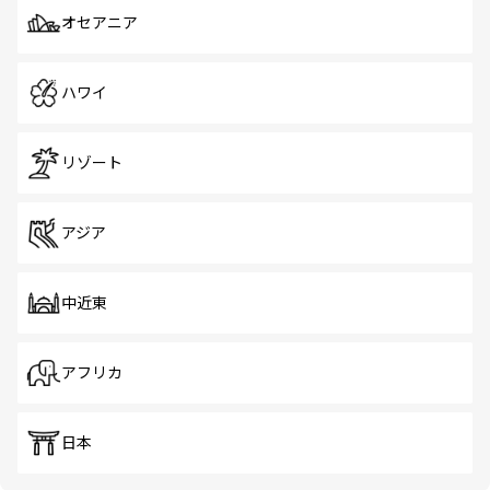
オセアニア
ハワイ
リゾート
アジア
中近東
アフリカ
日本