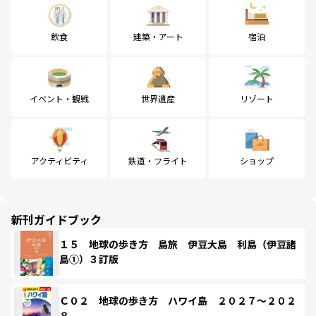
飲食
建築・アート
宿泊
イベント・観戦
世界遺産
リゾート
アクティビティ
鉄道・フライト
ショップ
新刊ガイドブック
１５ 地球の歩き方 島旅 伊豆大島 利島（伊豆諸
島①）３訂版
Ｃ０２ 地球の歩き方 ハワイ島 ２０２７～２０２
８