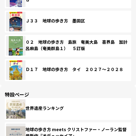
Ｊ３３ 地球の歩き方 墨田区
０２ 地球の歩き方 島旅 奄美大島 喜界島 加計
呂麻島（奄美群島１） ５訂版
Ｄ１７ 地球の歩き方 タイ ２０２７～２０２８
特設ページ
世界遺産ランキング
地球の歩き方 meets クリストファー・ノーラン監督
最新作『オデュッセイア』