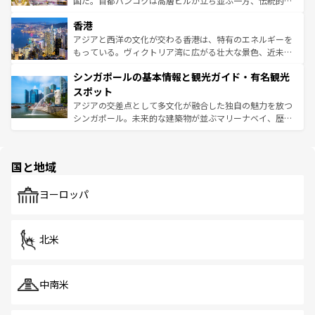
国だ。首都バンコクは高層ビルが立ち並ぶ一方、伝統的な
世界中の食通を魅了してやまないベトナム料理も魅力のひ
寺院や市場がいたるところに点在し、古きよき文化と現代
香港
とつ。フォーやバインミー、ベトナムコーヒーなどは、ぜ
の活気が交差している。北部ではチェンマイなどの山岳地
ひ現地で味わいたい。どの地域を訪れてもあたたかい人々
帯で自然と触れ合い、南部ではプーケットやクラビの美し
アジアと西洋の文化が交わる香港は、特有のエネルギーを
が旅行者を迎えてくれるので、きっと忘れられない旅にな
いビーチでリゾート気分を楽しむことができる。タイ料理
もっている。ヴィクトリア湾に広がる壮大な景色、近未来
るはずだ。 なお、新着のベトナム情報は
コンテンツ一覧
を
は世界的に有名で、屋台から高級レストランまで味覚を刺
的なアートスポット、そして歴史と現代が融合した町並
参照してほしい。
シンガポールの基本情報と観光ガイド・有名観光
激する。気候は一年中温暖で、どの季節にも異なる楽しみ
み、どこを訪れても感動するはず。観光スポットが密集し
が待っている。親しみやすいタイの人々、仏教を中心とし
ており、効率よく見どころを回れるのも魅力。息をのむよ
スポット
た文化、そして多様な観光資源が、訪れる旅人を魅了し続
うな絶景から文化的な体験まで、香港を存分に楽しみ尽く
アジアの交差点として多文化が融合した独自の魅力を放つ
ける。 なお、新着のタイ情報は
コンテンツ一覧
を参照して
そう。 なお、新着の香港情報は
コンテンツ一覧
を参照して
シンガポール。未来的な建築物が並ぶマリーナベイ、歴史
ほしい。
ほしい。
と伝統を感じられるエスニックタウン、多数の緑豊かな公
園や自然保護区など、自然が調和した近代的な景観と文化
の多様性あふれるカラフルな町は、どこを歩いても新しい
国と地域
発見がある。さらに、治安のよさや充実した公共交通機関
も、旅行者にとっては魅力的なポイント。グルメも豊富
で、ホーカーズは地元の風情を楽しめる外せないスポット
ヨーロッパ
だ。訪れる人を飽きさせないシンガポールで、多様な魅力
を体感しよう。 なお、新着のシンガポール情報は
コンテン
ツ一覧
を参照してほしい。
北米
中南米