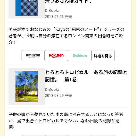
帰りおさんぽガイド♪
D-Books
2018.07.26 発売
英会話本でおなじみの「Kayoの“秘密のノート”」シリーズの
著者が、今度は自分の滞在するロンドン南東の田舎町をご紹
介！
詳細を見る
とろとろトロピカル ある旅の記録と
記憶。 第1巻
D-Books
2018.03.29 発売
子供の頃から夢見ていた南の島に滞在することになった筆者
が、島で出合うトロピカルでマジカルな45日間の記録と記
憶。