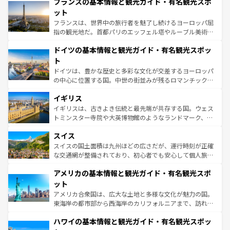
フランスの基本情報と観光ガイド・有名観光スポ
文化が根付くこの国では、情熱的なフラメンコ、熱気あふ
しい。
れる闘牛、そして美味しいタパスが生活の一部となってい
ット
る。首都マドリードの洗練された雰囲気や、バルセロナの
フランスは、世界中の旅行者を魅了し続けるヨーロッパ屈
アートに溢れた街角から、地方では古代ローマ遺跡や中世
指の観光地だ。首都パリのエッフェル塔やルーブル美術館
の城塞都市、穏やかなビーチリゾートまで多彩な表情を見
といった象徴的なスポットから、田舎町の古風な美しさま
せる。地方によって風土や気候が異なるスペインはその個
ドイツの基本情報と観光ガイド・有名観光スポッ
で、幅広い魅力が詰まっている。華麗な宮殿、歴史的な大
性で訪れる人を魅了する。 なお、新着のスペイン情報は
コ
聖堂、美しいビーチ、そして豊かな自然が、訪れる者を心
ト
ンテンツ一覧
を参照してほしい。
から魅了する。また、フランスは美食の国としても知ら
ドイツは、豊かな歴史と多彩な文化が交差するヨーロッパ
れ、フランス料理はユネスコ無形文化遺産にも登録されて
の中心に位置する国。中世の街並みが残るロマンチック街
いる。シャンパンの発祥地であるランス、プロヴァンスの
道から、未来を先取りするようなモダンな都市まで多様な
香り高いラベンダー畑など、多彩な楽しみ方が可能だ。さ
イギリス
顔を持つこの国は、どこを歩いても飽きることがない。ベ
らに、パリ以外の地域にも魅力が溢れており、どの街角に
ルリンの文化的活気、バイエルン州のアルプスの絶景、そ
イギリスは、古きよき伝統と最先端が共存する国。ウェス
も豊かな歴史と文化が息づいている。パリ以外の個性あふ
してライン川沿いのワイン畑といった風景は必見。ビール
トミンスター寺院や大英博物館のようなランドマーク、歴
れる地方に足を運ぶとそれぞれで全く異なる文化を体験で
とソーセージを味わいながら地元の人と過ごす楽しい時間
史ある大学都市、美しい丘陵地帯や牧歌的な風景など、エ
きるだろう。 なお、新着のフランス情報は
コンテンツ一覧
スイス
は、お酒好きな人にはぜひ体験してほしい。 なお、新着の
リアごとに異なる魅力がある。また、優雅なアフタヌーン
を参照してほしい。
ドイツ情報は
コンテンツ一覧
を参照してほしい。
ティー、ビール好きにはたまらない英国パブ、サッカー観
スイスの国土面積は九州ほどの広さだが、運行時刻が正確
戦など、本場だからこそできる体験も豊富。イギリスを旅
な交通網が整備されており、初心者でも安心して個人旅行
して楽しみつくそう。 なお、新着のイギリス情報は
コンテ
を楽しめる。日本同様に時刻表どおりの旅が可能だ。中世
アメリカの基本情報と観光ガイド・有名観光スポ
ンツ一覧
を参照してほしい。
の建物がそのまま残る町や、スイスならではのユニークな
博物館もあり、アルプス観光だけでなく町歩きも満喫する
ット
ことができる。国民の所得が高いため物価も高いが、旅行
アメリカ合衆国は、広大な土地と多様な文化が魅力の国。
者向けの交通パス提供のサービスもあり、うまく活用すれ
東海岸の都市部から西海岸のカリフォルニアまで、訪れる
ば市内交通費無料で観光を楽しむこともできる。 なお、新
場所ごとに異なる風景と体験が待っている。ニューヨーク
着のスイス情報は
コンテンツ一覧
を参照してほしい。
ハワイの基本情報と観光ガイド・有名観光スポッ
のような巨大都市は、観光、ショッピング、エンターテイ