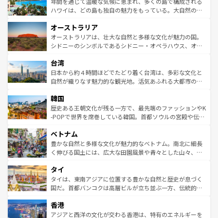
着のスイス情報は
コンテンツ一覧
を参照してほしい。
ンメントが詰まった刺激的なスポットだ。一方、アメリカ
年間を通じて温暖な気候に恵まれ、多くの島で構成される
西部には大自然が広がり、グランドキャニオンやイエロー
ハワイは、どの島も独自の魅力をもっている。大自然の神
ストーン国立公園といった絶景が堪能できる。さらに、南
秘を感じたいなら、火山が生み出した壮大な景観を誇るハ
オーストラリア
部のニューオーリンズでは、音楽と美食が融合した独特の
ワイ島は見逃せない。また、定番の観光地といえばオアフ
文化が魅力。旅行者はアメリカの各地域で異なる魅力を楽
島だが、静かな自然を求めるならマウイ島やカウアイ島が
オーストラリアは、壮大な自然と多様な文化が魅力の国。
しみながら、その多様性と豊かな歴史を感じることができ
おすすめ。エメラルドグリーンに輝く海をはじめ、豊かな
シドニーのシンボルであるシドニー・オペラハウス、オー
るだろう。車でのロードトリップや列車の旅も、アメリカ
文化や歴史が息づいている。「アロハスピリット」と呼ば
ストラリア東海岸北部に広がる大サンゴ礁地帯グレートバ
ならではの贅沢な旅のスタイルだ。 なお、新着のアメリカ
台湾
れるおもてなしの心で訪れる人々を迎えてくれるハワイの
リアリーフや大陸中央部にそびえるウルル（エアーズロッ
情報は
コンテンツ一覧
を参照してほしい。
人々、おいしいローカルフードやハワイアンミュージッ
ク）、タスマニアの美しい原生林やケアンズの熱帯雨林な
日本から約４時間ほどでたどり着く台湾は、多彩な文化と
ク、伝統的なフラダンスなど、すべてがハワイの魅力を彩
ど、見どころがたくさん。また、カフェやワイン、オージ
自然が織りなす魅力的な観光地。活気あふれる大都市の台
っている。訪れるたびに新しい発見と感動が待っているハ
ービーフなどの食文化も豊かで、美味しいものであふれて
北やノスタルジックな町並みが人気な九份（ジォウフェ
ワイを、存分に味わってほしい。 なお、新着のハワイ情報
韓国
いる。アクティビティも充実しており、サーフィンやダイ
ン）、静ひつな山岳地帯である台湾東部など、都市の喧騒
は
コンテンツ一覧
を参照してほしい。
ビング、ハイキングなど、アウトドア好きにはたまらな
と山間の静けさが共存しており、訪れる人に新しい発見と
歴史ある王朝文化が残る一方で、最先端のファッションやK
い。オーストラリアの多彩な魅力を存分に味わいつくそ
驚きをもたらしてくれる。また、奥深い台湾の食文化も魅
-POPで世界を席巻している韓国。首都ソウルの宮殿や伝統
う。 なお、新着のオーストラリア情報は
コンテンツ一覧
を
力で、夜市などの屋台グルメから高級料理、ヘルシーで美
家屋が並ぶエリアでは韓国の歴史と文化に浸ることがで
参照してほしい。
ベトナム
容にもいいと評判のスイーツなど、バラエティ豊かな料理
き、地方に足を延ばせば四季折々の自然美を楽しむことが
が味わえる。 なお、新着の台湾情報は
コンテンツ一覧
を参
できる。そして、キムチや焼肉、絶品のストリートフード
豊かな自然と多様な文化が魅力的なベトナム。南北に細長
照してほしい。
まで、さまざまな韓国料理が待っている。夜には、韓国な
く伸びる国土には、広大な田園風景や青々とした山々、世
らではのナイトライフも堪能できる。あたたかいホスピタ
界遺産に登録された壮大な自然景観が点在し、都市部では
タイ
リティに包まれながら、韓国の多彩な魅力を心ゆくまで味
急速な発展と共に伝統が息づく。ハノイの古い町並みやホ
わってみてほしい。 なお、新着の韓国情報は
コンテンツ一
ーチミン市のフランス統治時代の建物も、独特の雰囲気を
タイは、東南アジアに位置する豊かな自然と歴史が息づく
覧
を参照してほしい。
醸し出している。また、バラエティの豊かさとおいしさで
国だ。首都バンコクは高層ビルが立ち並ぶ一方、伝統的な
世界中の食通を魅了してやまないベトナム料理も魅力のひ
寺院や市場がいたるところに点在し、古きよき文化と現代
香港
とつ。フォーやバインミー、ベトナムコーヒーなどは、ぜ
の活気が交差している。北部ではチェンマイなどの山岳地
ひ現地で味わいたい。どの地域を訪れてもあたたかい人々
帯で自然と触れ合い、南部ではプーケットやクラビの美し
アジアと西洋の文化が交わる香港は、特有のエネルギーを