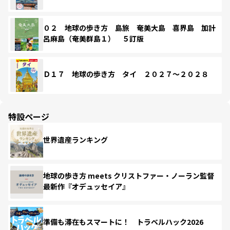
０２ 地球の歩き方 島旅 奄美大島 喜界島 加計
呂麻島（奄美群島１） ５訂版
Ｄ１７ 地球の歩き方 タイ ２０２７～２０２８
特設ページ
世界遺産ランキング
地球の歩き方 meets クリストファー・ノーラン監督
最新作『オデュッセイア』
準備も滞在もスマートに！ トラベルハック2026