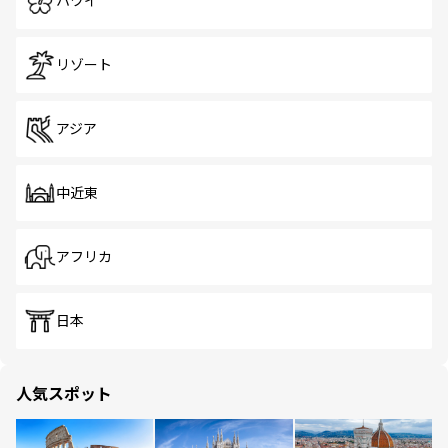
ハワイ
リゾート
アジア
中近東
アフリカ
日本
人気スポット