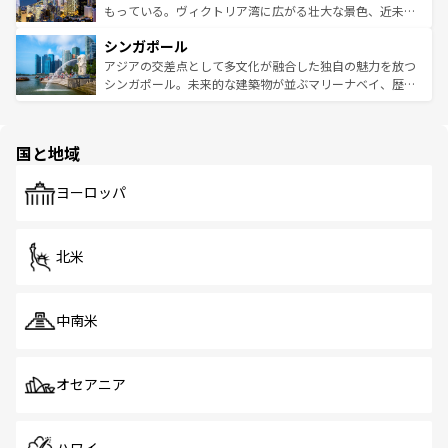
が旅行者を迎えてくれるので、きっと忘れられない旅にな
いビーチでリゾート気分を楽しむことができる。タイ料理
もっている。ヴィクトリア湾に広がる壮大な景色、近未来
るはずだ。 なお、新着のベトナム情報は
コンテンツ一覧
を
は世界的に有名で、屋台から高級レストランまで味覚を刺
的なアートスポット、そして歴史と現代が融合した町並
参照してほしい。
シンガポール
激する。気候は一年中温暖で、どの季節にも異なる楽しみ
み、どこを訪れても感動するはず。観光スポットが密集し
が待っている。親しみやすいタイの人々、仏教を中心とし
ており、効率よく見どころを回れるのも魅力。息をのむよ
アジアの交差点として多文化が融合した独自の魅力を放つ
た文化、そして多様な観光資源が、訪れる旅人を魅了し続
うな絶景から文化的な体験まで、香港を存分に楽しみ尽く
シンガポール。未来的な建築物が並ぶマリーナベイ、歴史
ける。 なお、新着のタイ情報は
コンテンツ一覧
を参照して
そう。 なお、新着の香港情報は
コンテンツ一覧
を参照して
と伝統を感じられるエスニックタウン、多数の緑豊かな公
ほしい。
ほしい。
園や自然保護区など、自然が調和した近代的な景観と文化
の多様性あふれるカラフルな町は、どこを歩いても新しい
国と地域
発見がある。さらに、治安のよさや充実した公共交通機関
も、旅行者にとっては魅力的なポイント。グルメも豊富
で、ホーカーズは地元の風情を楽しめる外せないスポット
ヨーロッパ
だ。訪れる人を飽きさせないシンガポールで、多様な魅力
を体感しよう。 なお、新着のシンガポール情報は
コンテン
ツ一覧
を参照してほしい。
北米
中南米
オセアニア