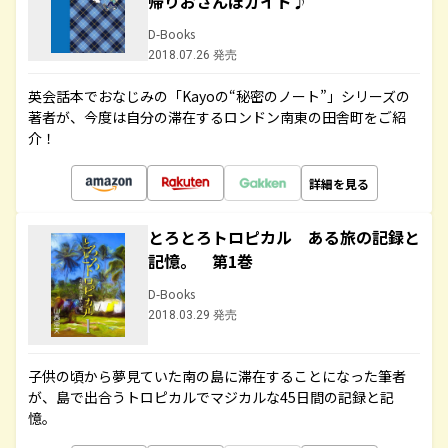
帰りおさんぽガイド♪
D-Books
2018.07.26 発売
英会話本でおなじみの「Kayoの“秘密のノート”」シリーズの
著者が、今度は自分の滞在するロンドン南東の田舎町をご紹
介！
詳細を見る
とろとろトロピカル ある旅の記録と
記憶。 第1巻
D-Books
2018.03.29 発売
子供の頃から夢見ていた南の島に滞在することになった筆者
が、島で出合うトロピカルでマジカルな45日間の記録と記
憶。