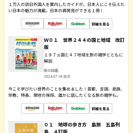
１万人の訪日外国人を案内したガイドが、日本人にこそ伝えた
い日本の魅力が満載。日本の再発見ができる１冊！
詳細を見る
Ｗ０１ 世界２４４の国と地域 改訂
版
１９７ヵ国と４７地域を旅の雑学とともに
解説
旅の図鑑
2024.07.18 発売
今こそ学びたい世界のことを集めました！首都、言語、民族、
宗教、特長、現地の挨拶、誰かに話したくなる旅の雑学も。
詳細を見る
０１ 地球の歩き方 島旅 五島列
島 ４訂版