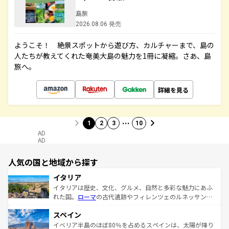
島旅
2026.08.06 発売
ようこそ！ 絶景スポットから遊び方、カルチャーまで、島の
人たちが教えてくれた奄美大島の魅力を1冊に凝縮。さあ、島
旅へ。
詳細を見る
…
1
2
3
10
AD
AD
人気の国と地域から探す
イタリア
イタリアは歴史、文化、グルメ、自然と多彩な魅力にあふ
れた国。
ローマ
の古代遺跡やフィレンツェのルネッサンス
美術、ヴェネツィアの運河など、歴史あるスポットはもち
スペイン
ろん、トスカーナの美しい田園風景やアマルフィ海岸の絶
景など、自然景観も見逃せない。観光の合間には、本場の
イベリア半島のほぼ80％を占めるスペインは、太陽が降り