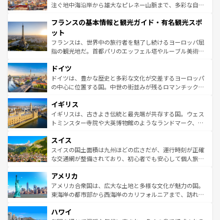
ピザやパスタなど、絶品のイタリア料理を堪能することも
注ぐ地中海沿岸から雄大なピレネー山脈まで、多彩な自然
できる。朝目覚めてから夜眠るまで、すべての瞬間を楽し
と文化が詰まったヨーロッパ屈指の旅行先だ。多様な地域
フランスの基本情報と観光ガイド・有名観光スポ
ませてくれるイタリアで、忘れられない旅をしてみよう！
文化が根付くこの国では、情熱的なフラメンコ、熱気あふ
なお、新着のイタリア情報は
コンテンツ一覧
を参照してほ
れる闘牛、そして美味しいタパスが生活の一部となってい
ット
しい。
る。首都マドリードの洗練された雰囲気や、バルセロナの
フランスは、世界中の旅行者を魅了し続けるヨーロッパ屈
アートに溢れた街角から、地方では古代ローマ遺跡や中世
指の観光地だ。首都パリのエッフェル塔やルーブル美術館
の城塞都市、穏やかなビーチリゾートまで多彩な表情を見
といった象徴的なスポットから、田舎町の古風な美しさま
せる。地方によって風土や気候が異なるスペインはその個
ドイツ
で、幅広い魅力が詰まっている。華麗な宮殿、歴史的な大
性で訪れる人を魅了する。 なお、新着のスペイン情報は
コ
聖堂、美しいビーチ、そして豊かな自然が、訪れる者を心
ドイツは、豊かな歴史と多彩な文化が交差するヨーロッパ
ンテンツ一覧
を参照してほしい。
から魅了する。また、フランスは美食の国としても知ら
の中心に位置する国。中世の街並みが残るロマンチック街
れ、フランス料理はユネスコ無形文化遺産にも登録されて
道から、未来を先取りするようなモダンな都市まで多様な
イギリス
いる。シャンパンの発祥地であるランス、プロヴァンスの
顔を持つこの国は、どこを歩いても飽きることがない。ベ
香り高いラベンダー畑など、多彩な楽しみ方が可能だ。さ
ルリンの文化的活気、バイエルン州のアルプスの絶景、そ
イギリスは、古きよき伝統と最先端が共存する国。ウェス
らに、パリ以外の地域にも魅力が溢れており、どの街角に
してライン川沿いのワイン畑といった風景は必見。ビール
トミンスター寺院や大英博物館のようなランドマーク、歴
も豊かな歴史と文化が息づいている。パリ以外の個性あふ
とソーセージを味わいながら地元の人と過ごす楽しい時間
史ある大学都市、美しい丘陵地帯や牧歌的な風景など、エ
れる地方に足を運ぶとそれぞれで全く異なる文化を体験で
スイス
は、お酒好きな人にはぜひ体験してほしい。 なお、新着の
リアごとに異なる魅力がある。また、優雅なアフタヌーン
きるだろう。 なお、新着のフランス情報は
コンテンツ一覧
ドイツ情報は
コンテンツ一覧
を参照してほしい。
ティー、ビール好きにはたまらない英国パブ、サッカー観
スイスの国土面積は九州ほどの広さだが、運行時刻が正確
を参照してほしい。
戦など、本場だからこそできる体験も豊富。イギリスを旅
な交通網が整備されており、初心者でも安心して個人旅行
して楽しみつくそう。 なお、新着のイギリス情報は
コンテ
を楽しめる。日本同様に時刻表どおりの旅が可能だ。中世
アメリカ
ンツ一覧
を参照してほしい。
の建物がそのまま残る町や、スイスならではのユニークな
博物館もあり、アルプス観光だけでなく町歩きも満喫する
アメリカ合衆国は、広大な土地と多様な文化が魅力の国。
ことができる。国民の所得が高いため物価も高いが、旅行
東海岸の都市部から西海岸のカリフォルニアまで、訪れる
者向けの交通パス提供のサービスもあり、うまく活用すれ
場所ごとに異なる風景と体験が待っている。ニューヨーク
ハワイ
ば市内交通費無料で観光を楽しむこともできる。 なお、新
のような巨大都市は、観光、ショッピング、エンターテイ