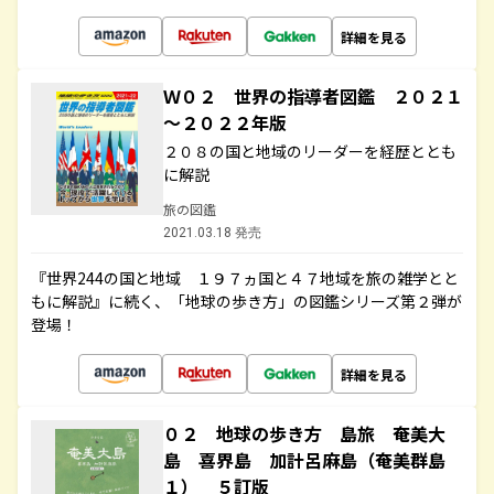
詳細を見る
Ｗ０２ 世界の指導者図鑑 ２０２１
～２０２２年版
２０８の国と地域のリーダーを経歴ととも
に解説
旅の図鑑
2021.03.18 発売
『世界244の国と地域 １９７ヵ国と４７地域を旅の雑学とと
もに解説』に続く、「地球の歩き方」の図鑑シリーズ第２弾が
登場！
詳細を見る
０２ 地球の歩き方 島旅 奄美大
島 喜界島 加計呂麻島（奄美群島
１） ５訂版