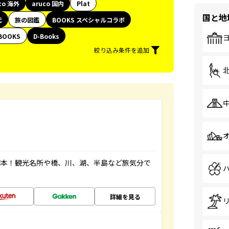
co 海外
aruco 国内
Plat
国と地
代
旅の図鑑
BOOKS スペシャルコラボ
BOOKS
D-Books
絞り込み条件を追加
図本！観光名所や橋、川、湖、半島など旅気分で
詳細を見る