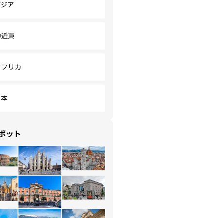
アジア
中近東
アフリカ
日本
ポット