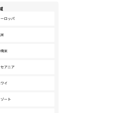
域
ヨーロッパ
北米
中南米
オセアニア
ハワイ
リゾート