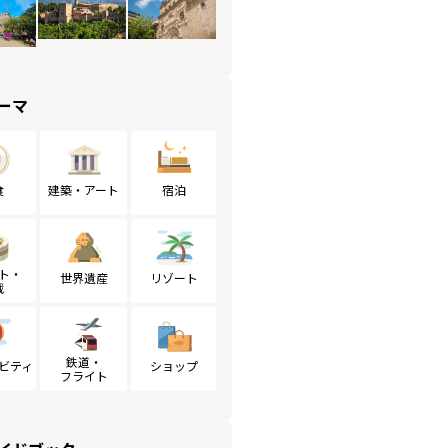
ーマ
食
建築・アート
宿泊
ト・
世界遺産
リゾート
戦
鉄道・
ビティ
ショップ
フライト