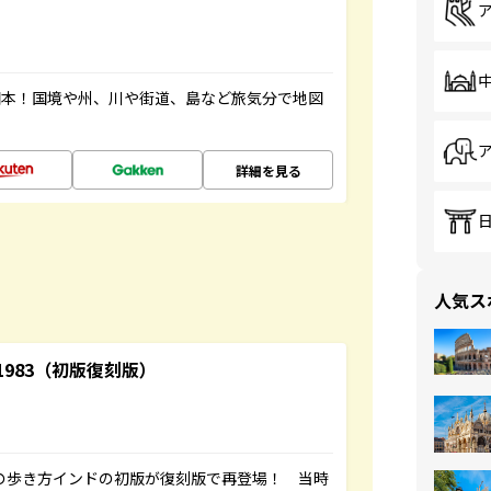
図本！国境や州、川や街道、島など旅気分で地図
詳細を見る
人気ス
-1983（初版復刻版）
球の歩き方インドの初版が復刻版で再登場！ 当時