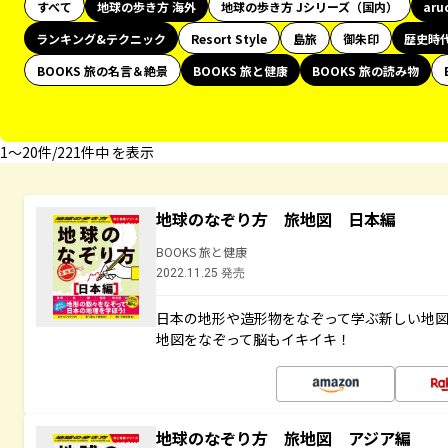
すべて
地球の歩き方 海外
地球の歩き方 Jシリーズ（国内）
aru
ランキング&テクニック
Resort Style
島旅
御朱印
歴史時
BOOKS 旅の名言＆絶景
BOOKS 旅と健康
BOOKS 旅の読み物
1〜20件/221件中 を表示
地球のなぞり方 旅地図 日本編
BOOKS 旅と健康
2022.11.25 発売
日本の地形や造形物をなぞって学ぶ新しい地
地図をなぞって脳もイキイキ！
地球のなぞり方 旅地図 アジア編