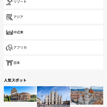
リゾート
アジア
中近東
アフリカ
日本
人気スポット