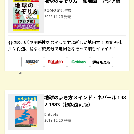
地球のなぞり方 旅地図 アジア編
BOOKS 旅と健康
2022.11.25 発売
各国の地形や関係性をなぞって学ぶ新しい地図本！国境や州、
川や街道、島など旅気分で地図をなぞって脳もイキイキ！
詳細を見る
AD
地球の歩き方 3 インド・ネパール 198
2-1983（初版復刻版）
D-Books
2018.12.20 発売