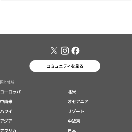
コミュニティを見る
国と地域
ヨーロッパ
北米
中南米
オセアニア
ハワイ
リゾート
アジア
中近東
アフリカ
日本