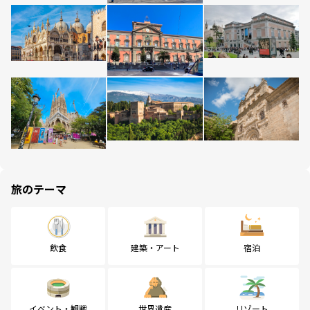
旅のテーマ
飲食
建築・アート
宿泊
イベント・観戦
世界遺産
リゾート