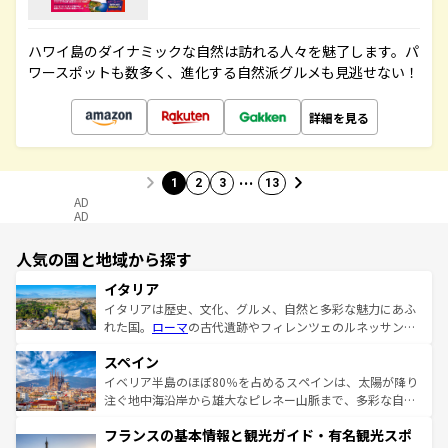
ハワイ島のダイナミックな自然は訪れる人々を魅了します。パ
ワースポットも数多く、進化する自然派グルメも見逃せない！
詳細を見る
…
1
2
3
13
AD
AD
人気の国と地域から探す
イタリア
イタリアは歴史、文化、グルメ、自然と多彩な魅力にあふ
れた国。
ローマ
の古代遺跡やフィレンツェのルネッサンス
美術、ヴェネツィアの運河など、歴史あるスポットはもち
スペイン
ろん、トスカーナの美しい田園風景やアマルフィ海岸の絶
景など、自然景観も見逃せない。観光の合間には、本場の
イベリア半島のほぼ80％を占めるスペインは、太陽が降り
ピザやパスタなど、絶品のイタリア料理を堪能することも
注ぐ地中海沿岸から雄大なピレネー山脈まで、多彩な自然
できる。朝目覚めてから夜眠るまで、すべての瞬間を楽し
と文化が詰まったヨーロッパ屈指の旅行先だ。多様な地域
フランスの基本情報と観光ガイド・有名観光スポ
ませてくれるイタリアで、忘れられない旅をしてみよう！
文化が根付くこの国では、情熱的なフラメンコ、熱気あふ