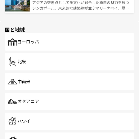
が待っている。親しみやすいタイの人々、仏教を中心とし
ており、効率よく見どころを回れるのも魅力。息をのむよ
アジアの交差点として多文化が融合した独自の魅力を放つ
た文化、そして多様な観光資源が、訪れる旅人を魅了し続
うな絶景から文化的な体験まで、香港を存分に楽しみ尽く
シンガポール。未来的な建築物が並ぶマリーナベイ、歴史
ける。 なお、新着のタイ情報は
コンテンツ一覧
を参照して
そう。 なお、新着の香港情報は
コンテンツ一覧
を参照して
と伝統を感じられるエスニックタウン、多数の緑豊かな公
ほしい。
ほしい。
園や自然保護区など、自然が調和した近代的な景観と文化
の多様性あふれるカラフルな町は、どこを歩いても新しい
国と地域
発見がある。さらに、治安のよさや充実した公共交通機関
も、旅行者にとっては魅力的なポイント。グルメも豊富
で、ホーカーズは地元の風情を楽しめる外せないスポット
ヨーロッパ
だ。訪れる人を飽きさせないシンガポールで、多様な魅力
を体感しよう。 なお、新着のシンガポール情報は
コンテン
ツ一覧
を参照してほしい。
北米
中南米
オセアニア
ハワイ