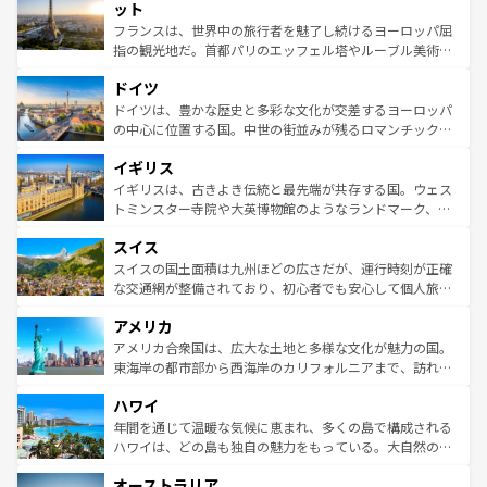
なお、新着のイタリア情報は
コンテンツ一覧
を参照してほ
れる闘牛、そして美味しいタパスが生活の一部となってい
ット
しい。
る。首都マドリードの洗練された雰囲気や、バルセロナの
フランスは、世界中の旅行者を魅了し続けるヨーロッパ屈
アートに溢れた街角から、地方では古代ローマ遺跡や中世
指の観光地だ。首都パリのエッフェル塔やルーブル美術館
の城塞都市、穏やかなビーチリゾートまで多彩な表情を見
といった象徴的なスポットから、田舎町の古風な美しさま
せる。地方によって風土や気候が異なるスペインはその個
ドイツ
で、幅広い魅力が詰まっている。華麗な宮殿、歴史的な大
性で訪れる人を魅了する。 なお、新着のスペイン情報は
コ
聖堂、美しいビーチ、そして豊かな自然が、訪れる者を心
ドイツは、豊かな歴史と多彩な文化が交差するヨーロッパ
ンテンツ一覧
を参照してほしい。
から魅了する。また、フランスは美食の国としても知ら
の中心に位置する国。中世の街並みが残るロマンチック街
れ、フランス料理はユネスコ無形文化遺産にも登録されて
道から、未来を先取りするようなモダンな都市まで多様な
イギリス
いる。シャンパンの発祥地であるランス、プロヴァンスの
顔を持つこの国は、どこを歩いても飽きることがない。ベ
香り高いラベンダー畑など、多彩な楽しみ方が可能だ。さ
ルリンの文化的活気、バイエルン州のアルプスの絶景、そ
イギリスは、古きよき伝統と最先端が共存する国。ウェス
らに、パリ以外の地域にも魅力が溢れており、どの街角に
してライン川沿いのワイン畑といった風景は必見。ビール
トミンスター寺院や大英博物館のようなランドマーク、歴
も豊かな歴史と文化が息づいている。パリ以外の個性あふ
とソーセージを味わいながら地元の人と過ごす楽しい時間
史ある大学都市、美しい丘陵地帯や牧歌的な風景など、エ
れる地方に足を運ぶとそれぞれで全く異なる文化を体験で
スイス
は、お酒好きな人にはぜひ体験してほしい。 なお、新着の
リアごとに異なる魅力がある。また、優雅なアフタヌーン
きるだろう。 なお、新着のフランス情報は
コンテンツ一覧
ドイツ情報は
コンテンツ一覧
を参照してほしい。
ティー、ビール好きにはたまらない英国パブ、サッカー観
スイスの国土面積は九州ほどの広さだが、運行時刻が正確
を参照してほしい。
戦など、本場だからこそできる体験も豊富。イギリスを旅
な交通網が整備されており、初心者でも安心して個人旅行
して楽しみつくそう。 なお、新着のイギリス情報は
コンテ
を楽しめる。日本同様に時刻表どおりの旅が可能だ。中世
アメリカ
ンツ一覧
を参照してほしい。
の建物がそのまま残る町や、スイスならではのユニークな
博物館もあり、アルプス観光だけでなく町歩きも満喫する
アメリカ合衆国は、広大な土地と多様な文化が魅力の国。
ことができる。国民の所得が高いため物価も高いが、旅行
東海岸の都市部から西海岸のカリフォルニアまで、訪れる
者向けの交通パス提供のサービスもあり、うまく活用すれ
場所ごとに異なる風景と体験が待っている。ニューヨーク
ハワイ
ば市内交通費無料で観光を楽しむこともできる。 なお、新
のような巨大都市は、観光、ショッピング、エンターテイ
着のスイス情報は
コンテンツ一覧
を参照してほしい。
ンメントが詰まった刺激的なスポットだ。一方、アメリカ
年間を通じて温暖な気候に恵まれ、多くの島で構成される
西部には大自然が広がり、グランドキャニオンやイエロー
ハワイは、どの島も独自の魅力をもっている。大自然の神
ストーン国立公園といった絶景が堪能できる。さらに、南
秘を感じたいなら、火山が生み出した壮大な景観を誇るハ
オーストラリア
部のニューオーリンズでは、音楽と美食が融合した独特の
ワイ島は見逃せない。また、定番の観光地といえばオアフ