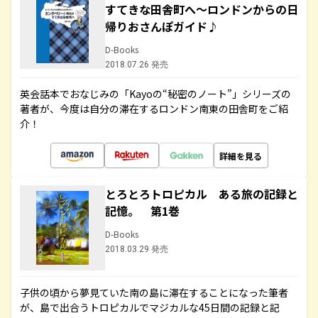
すてきな田舎町へ～ロンドンからの日
帰りおさんぽガイド♪
D-Books
2018.07.26 発売
英会話本でおなじみの「Kayoの“秘密のノート”」シリーズの
著者が、今度は自分の滞在するロンドン南東の田舎町をご紹
介！
詳細を見る
とろとろトロピカル ある旅の記録と
記憶。 第1巻
D-Books
2018.03.29 発売
子供の頃から夢見ていた南の島に滞在することになった筆者
が、島で出合うトロピカルでマジカルな45日間の記録と記