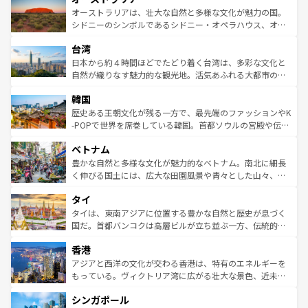
文化が魅力。旅行者はアメリカの各地域で異なる魅力を楽
島だが、静かな自然を求めるならマウイ島やカウアイ島が
オーストラリアは、壮大な自然と多様な文化が魅力の国。
しみながら、その多様性と豊かな歴史を感じることができ
おすすめ。エメラルドグリーンに輝く海をはじめ、豊かな
シドニーのシンボルであるシドニー・オペラハウス、オー
るだろう。車でのロードトリップや列車の旅も、アメリカ
文化や歴史が息づいている。「アロハスピリット」と呼ば
ストラリア東海岸北部に広がる大サンゴ礁地帯グレートバ
ならではの贅沢な旅のスタイルだ。 なお、新着のアメリカ
台湾
れるおもてなしの心で訪れる人々を迎えてくれるハワイの
リアリーフや大陸中央部にそびえるウルル（エアーズロッ
情報は
コンテンツ一覧
を参照してほしい。
人々、おいしいローカルフードやハワイアンミュージッ
ク）、タスマニアの美しい原生林やケアンズの熱帯雨林な
日本から約４時間ほどでたどり着く台湾は、多彩な文化と
ク、伝統的なフラダンスなど、すべてがハワイの魅力を彩
ど、見どころがたくさん。また、カフェやワイン、オージ
自然が織りなす魅力的な観光地。活気あふれる大都市の台
っている。訪れるたびに新しい発見と感動が待っているハ
ービーフなどの食文化も豊かで、美味しいものであふれて
北やノスタルジックな町並みが人気な九份（ジォウフェ
ワイを、存分に味わってほしい。 なお、新着のハワイ情報
韓国
いる。アクティビティも充実しており、サーフィンやダイ
ン）、静ひつな山岳地帯である台湾東部など、都市の喧騒
は
コンテンツ一覧
を参照してほしい。
ビング、ハイキングなど、アウトドア好きにはたまらな
と山間の静けさが共存しており、訪れる人に新しい発見と
歴史ある王朝文化が残る一方で、最先端のファッションやK
い。オーストラリアの多彩な魅力を存分に味わいつくそ
驚きをもたらしてくれる。また、奥深い台湾の食文化も魅
-POPで世界を席巻している韓国。首都ソウルの宮殿や伝統
う。 なお、新着のオーストラリア情報は
コンテンツ一覧
を
力で、夜市などの屋台グルメから高級料理、ヘルシーで美
家屋が並ぶエリアでは韓国の歴史と文化に浸ることがで
参照してほしい。
ベトナム
容にもいいと評判のスイーツなど、バラエティ豊かな料理
き、地方に足を延ばせば四季折々の自然美を楽しむことが
が味わえる。 なお、新着の台湾情報は
コンテンツ一覧
を参
できる。そして、キムチや焼肉、絶品のストリートフード
豊かな自然と多様な文化が魅力的なベトナム。南北に細長
照してほしい。
まで、さまざまな韓国料理が待っている。夜には、韓国な
く伸びる国土には、広大な田園風景や青々とした山々、世
らではのナイトライフも堪能できる。あたたかいホスピタ
界遺産に登録された壮大な自然景観が点在し、都市部では
タイ
リティに包まれながら、韓国の多彩な魅力を心ゆくまで味
急速な発展と共に伝統が息づく。ハノイの古い町並みやホ
わってみてほしい。 なお、新着の韓国情報は
コンテンツ一
ーチミン市のフランス統治時代の建物も、独特の雰囲気を
タイは、東南アジアに位置する豊かな自然と歴史が息づく
覧
を参照してほしい。
醸し出している。また、バラエティの豊かさとおいしさで
国だ。首都バンコクは高層ビルが立ち並ぶ一方、伝統的な
世界中の食通を魅了してやまないベトナム料理も魅力のひ
寺院や市場がいたるところに点在し、古きよき文化と現代
香港
とつ。フォーやバインミー、ベトナムコーヒーなどは、ぜ
の活気が交差している。北部ではチェンマイなどの山岳地
ひ現地で味わいたい。どの地域を訪れてもあたたかい人々
帯で自然と触れ合い、南部ではプーケットやクラビの美し
アジアと西洋の文化が交わる香港は、特有のエネルギーを
が旅行者を迎えてくれるので、きっと忘れられない旅にな
いビーチでリゾート気分を楽しむことができる。タイ料理
もっている。ヴィクトリア湾に広がる壮大な景色、近未来
るはずだ。 なお、新着のベトナム情報は
コンテンツ一覧
を
は世界的に有名で、屋台から高級レストランまで味覚を刺
的なアートスポット、そして歴史と現代が融合した町並
参照してほしい。
シンガポール
激する。気候は一年中温暖で、どの季節にも異なる楽しみ
み、どこを訪れても感動するはず。観光スポットが密集し