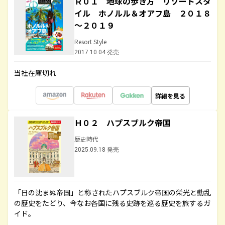
Ｒ０１ 地球の歩き方 リゾートスタ
イル ホノルル＆オアフ島 ２０１８
～２０１９
Resort Style
2017.10.04 発売
当社在庫切れ
詳細を見る
Ｈ０２ ハプスブルク帝国
歴史時代
2025.09.18 発売
「日の沈まぬ帝国」と称されたハプスブルク帝国の栄光と動乱
の歴史をたどり、今なお各国に残る史跡を巡る歴史を旅するガ
イド。