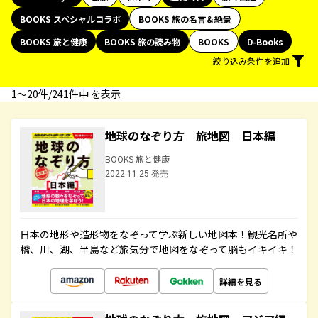
BOOKS スペシャルコラボ
BOOKS 旅の名言＆絶景
BOOKS 旅と健康
BOOKS 旅の読み物
BOOKS
D-Books
絞り込み条件を追加
1〜20件/241件中 を表示
地球のなぞり方 旅地図 日本編
BOOKS 旅と健康
2022.11.25 発売
日本の地形や造形物をなぞって学ぶ新しい地図本！観光名所や
橋、川、湖、半島など旅気分で地図をなぞって脳もイキイキ！
詳細を見る