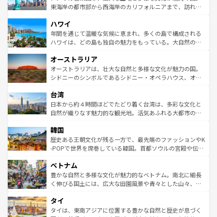
ことができる。国民の所得が高いため物価も高いが、旅行
東海岸の都市部から西海岸のカリフォルニアまで、訪れる
者向けの交通パス提供のサービスもあり、うまく活用すれ
場所ごとに異なる風景と体験が待っている。ニューヨーク
ハワイ
ば市内交通費無料で観光を楽しむこともできる。 なお、新
のような巨大都市は、観光、ショッピング、エンターテイ
着のスイス情報は
コンテンツ一覧
を参照してほしい。
ンメントが詰まった刺激的なスポットだ。一方、アメリカ
年間を通じて温暖な気候に恵まれ、多くの島で構成される
西部には大自然が広がり、グランドキャニオンやイエロー
ハワイは、どの島も独自の魅力をもっている。大自然の神
ストーン国立公園といった絶景が堪能できる。さらに、南
秘を感じたいなら、火山が生み出した壮大な景観を誇るハ
オーストラリア
部のニューオーリンズでは、音楽と美食が融合した独特の
ワイ島は見逃せない。また、定番の観光地といえばオアフ
文化が魅力。旅行者はアメリカの各地域で異なる魅力を楽
島だが、静かな自然を求めるならマウイ島やカウアイ島が
オーストラリアは、壮大な自然と多様な文化が魅力の国。
しみながら、その多様性と豊かな歴史を感じることができ
おすすめ。エメラルドグリーンに輝く海をはじめ、豊かな
シドニーのシンボルであるシドニー・オペラハウス、オー
るだろう。車でのロードトリップや列車の旅も、アメリカ
文化や歴史が息づいている。「アロハスピリット」と呼ば
ストラリア東海岸北部に広がる大サンゴ礁地帯グレートバ
ならではの贅沢な旅のスタイルだ。 なお、新着のアメリカ
台湾
れるおもてなしの心で訪れる人々を迎えてくれるハワイの
リアリーフや大陸中央部にそびえるウルル（エアーズロッ
情報は
コンテンツ一覧
を参照してほしい。
人々、おいしいローカルフードやハワイアンミュージッ
ク）、タスマニアの美しい原生林やケアンズの熱帯雨林な
日本から約４時間ほどでたどり着く台湾は、多彩な文化と
ク、伝統的なフラダンスなど、すべてがハワイの魅力を彩
ど、見どころがたくさん。また、カフェやワイン、オージ
自然が織りなす魅力的な観光地。活気あふれる大都市の台
っている。訪れるたびに新しい発見と感動が待っているハ
ービーフなどの食文化も豊かで、美味しいものであふれて
北やノスタルジックな町並みが人気な九份（ジォウフェ
ワイを、存分に味わってほしい。 なお、新着のハワイ情報
韓国
いる。アクティビティも充実しており、サーフィンやダイ
ン）、静ひつな山岳地帯である台湾東部など、都市の喧騒
は
コンテンツ一覧
を参照してほしい。
ビング、ハイキングなど、アウトドア好きにはたまらな
と山間の静けさが共存しており、訪れる人に新しい発見と
歴史ある王朝文化が残る一方で、最先端のファッションやK
い。オーストラリアの多彩な魅力を存分に味わいつくそ
驚きをもたらしてくれる。また、奥深い台湾の食文化も魅
-POPで世界を席巻している韓国。首都ソウルの宮殿や伝統
う。 なお、新着のオーストラリア情報は
コンテンツ一覧
を
力で、夜市などの屋台グルメから高級料理、ヘルシーで美
家屋が並ぶエリアでは韓国の歴史と文化に浸ることがで
参照してほしい。
ベトナム
容にもいいと評判のスイーツなど、バラエティ豊かな料理
き、地方に足を延ばせば四季折々の自然美を楽しむことが
が味わえる。 なお、新着の台湾情報は
コンテンツ一覧
を参
できる。そして、キムチや焼肉、絶品のストリートフード
豊かな自然と多様な文化が魅力的なベトナム。南北に細長
照してほしい。
まで、さまざまな韓国料理が待っている。夜には、韓国な
く伸びる国土には、広大な田園風景や青々とした山々、世
らではのナイトライフも堪能できる。あたたかいホスピタ
界遺産に登録された壮大な自然景観が点在し、都市部では
タイ
リティに包まれながら、韓国の多彩な魅力を心ゆくまで味
急速な発展と共に伝統が息づく。ハノイの古い町並みやホ
わってみてほしい。 なお、新着の韓国情報は
コンテンツ一
ーチミン市のフランス統治時代の建物も、独特の雰囲気を
タイは、東南アジアに位置する豊かな自然と歴史が息づく