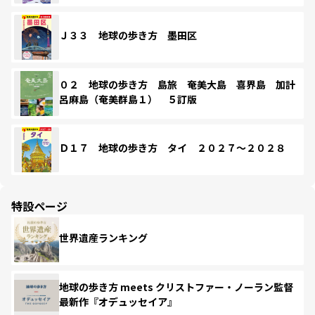
Ｊ３３ 地球の歩き方 墨田区
０２ 地球の歩き方 島旅 奄美大島 喜界島 加計
呂麻島（奄美群島１） ５訂版
Ｄ１７ 地球の歩き方 タイ ２０２７～２０２８
特設ページ
世界遺産ランキング
地球の歩き方 meets クリストファー・ノーラン監督
最新作『オデュッセイア』