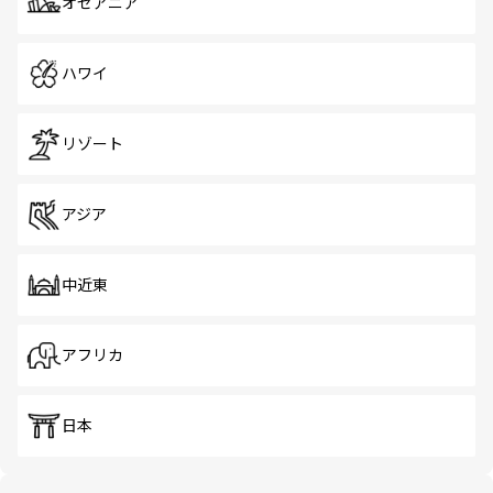
オセアニア
ハワイ
リゾート
アジア
中近東
アフリカ
日本