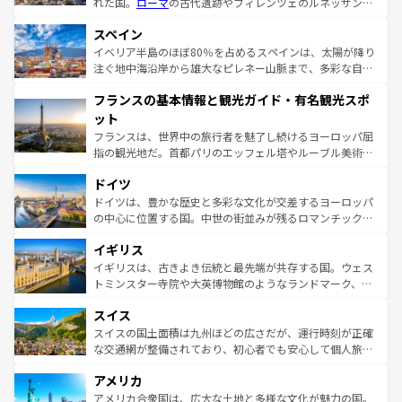
れた国。
ローマ
の古代遺跡やフィレンツェのルネッサンス
美術、ヴェネツィアの運河など、歴史あるスポットはもち
スペイン
ろん、トスカーナの美しい田園風景やアマルフィ海岸の絶
景など、自然景観も見逃せない。観光の合間には、本場の
イベリア半島のほぼ80％を占めるスペインは、太陽が降り
ピザやパスタなど、絶品のイタリア料理を堪能することも
注ぐ地中海沿岸から雄大なピレネー山脈まで、多彩な自然
できる。朝目覚めてから夜眠るまで、すべての瞬間を楽し
と文化が詰まったヨーロッパ屈指の旅行先だ。多様な地域
フランスの基本情報と観光ガイド・有名観光スポ
ませてくれるイタリアで、忘れられない旅をしてみよう！
文化が根付くこの国では、情熱的なフラメンコ、熱気あふ
なお、新着のイタリア情報は
コンテンツ一覧
を参照してほ
れる闘牛、そして美味しいタパスが生活の一部となってい
ット
しい。
る。首都マドリードの洗練された雰囲気や、バルセロナの
フランスは、世界中の旅行者を魅了し続けるヨーロッパ屈
アートに溢れた街角から、地方では古代ローマ遺跡や中世
指の観光地だ。首都パリのエッフェル塔やルーブル美術館
の城塞都市、穏やかなビーチリゾートまで多彩な表情を見
といった象徴的なスポットから、田舎町の古風な美しさま
せる。地方によって風土や気候が異なるスペインはその個
ドイツ
で、幅広い魅力が詰まっている。華麗な宮殿、歴史的な大
性で訪れる人を魅了する。 なお、新着のスペイン情報は
コ
聖堂、美しいビーチ、そして豊かな自然が、訪れる者を心
ドイツは、豊かな歴史と多彩な文化が交差するヨーロッパ
ンテンツ一覧
を参照してほしい。
から魅了する。また、フランスは美食の国としても知ら
の中心に位置する国。中世の街並みが残るロマンチック街
れ、フランス料理はユネスコ無形文化遺産にも登録されて
道から、未来を先取りするようなモダンな都市まで多様な
イギリス
いる。シャンパンの発祥地であるランス、プロヴァンスの
顔を持つこの国は、どこを歩いても飽きることがない。ベ
香り高いラベンダー畑など、多彩な楽しみ方が可能だ。さ
ルリンの文化的活気、バイエルン州のアルプスの絶景、そ
イギリスは、古きよき伝統と最先端が共存する国。ウェス
らに、パリ以外の地域にも魅力が溢れており、どの街角に
してライン川沿いのワイン畑といった風景は必見。ビール
トミンスター寺院や大英博物館のようなランドマーク、歴
も豊かな歴史と文化が息づいている。パリ以外の個性あふ
とソーセージを味わいながら地元の人と過ごす楽しい時間
史ある大学都市、美しい丘陵地帯や牧歌的な風景など、エ
れる地方に足を運ぶとそれぞれで全く異なる文化を体験で
スイス
は、お酒好きな人にはぜひ体験してほしい。 なお、新着の
リアごとに異なる魅力がある。また、優雅なアフタヌーン
きるだろう。 なお、新着のフランス情報は
コンテンツ一覧
ドイツ情報は
コンテンツ一覧
を参照してほしい。
ティー、ビール好きにはたまらない英国パブ、サッカー観
スイスの国土面積は九州ほどの広さだが、運行時刻が正確
を参照してほしい。
戦など、本場だからこそできる体験も豊富。イギリスを旅
な交通網が整備されており、初心者でも安心して個人旅行
して楽しみつくそう。 なお、新着のイギリス情報は
コンテ
を楽しめる。日本同様に時刻表どおりの旅が可能だ。中世
アメリカ
ンツ一覧
を参照してほしい。
の建物がそのまま残る町や、スイスならではのユニークな
博物館もあり、アルプス観光だけでなく町歩きも満喫する
アメリカ合衆国は、広大な土地と多様な文化が魅力の国。