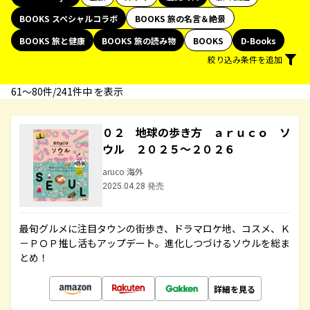
BOOKS スペシャルコラボ
BOOKS 旅の名言＆絶景
BOOKS 旅と健康
BOOKS 旅の読み物
BOOKS
D-Books
絞り込み条件を追加
61〜80件/241件中 を表示
０２ 地球の歩き方 ａｒｕｃｏ ソ
ウル ２０２５～２０２６
aruco 海外
2025.04.28 発売
最旬グルメに注目タウンの街歩き、ドラマロケ地、コスメ、Ｋ
－ＰＯＰ推し活もアップデート。進化しつづけるソウルを総ま
とめ！
詳細を見る