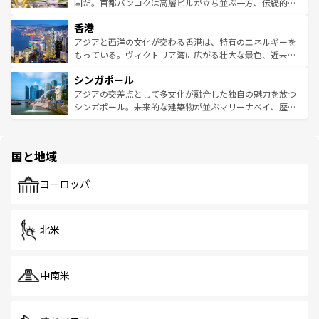
覧
を参照してほしい。
醸し出している。また、バラエティの豊かさとおいしさで
国だ。首都バンコクは高層ビルが立ち並ぶ一方、伝統的な
世界中の食通を魅了してやまないベトナム料理も魅力のひ
寺院や市場がいたるところに点在し、古きよき文化と現代
香港
とつ。フォーやバインミー、ベトナムコーヒーなどは、ぜ
の活気が交差している。北部ではチェンマイなどの山岳地
ひ現地で味わいたい。どの地域を訪れてもあたたかい人々
帯で自然と触れ合い、南部ではプーケットやクラビの美し
アジアと西洋の文化が交わる香港は、特有のエネルギーを
が旅行者を迎えてくれるので、きっと忘れられない旅にな
いビーチでリゾート気分を楽しむことができる。タイ料理
もっている。ヴィクトリア湾に広がる壮大な景色、近未来
るはずだ。 なお、新着のベトナム情報は
コンテンツ一覧
を
は世界的に有名で、屋台から高級レストランまで味覚を刺
的なアートスポット、そして歴史と現代が融合した町並
参照してほしい。
シンガポール
激する。気候は一年中温暖で、どの季節にも異なる楽しみ
み、どこを訪れても感動するはず。観光スポットが密集し
が待っている。親しみやすいタイの人々、仏教を中心とし
ており、効率よく見どころを回れるのも魅力。息をのむよ
アジアの交差点として多文化が融合した独自の魅力を放つ
た文化、そして多様な観光資源が、訪れる旅人を魅了し続
うな絶景から文化的な体験まで、香港を存分に楽しみ尽く
シンガポール。未来的な建築物が並ぶマリーナベイ、歴史
ける。 なお、新着のタイ情報は
コンテンツ一覧
を参照して
そう。 なお、新着の香港情報は
コンテンツ一覧
を参照して
と伝統を感じられるエスニックタウン、多数の緑豊かな公
ほしい。
ほしい。
園や自然保護区など、自然が調和した近代的な景観と文化
の多様性あふれるカラフルな町は、どこを歩いても新しい
国と地域
発見がある。さらに、治安のよさや充実した公共交通機関
も、旅行者にとっては魅力的なポイント。グルメも豊富
で、ホーカーズは地元の風情を楽しめる外せないスポット
ヨーロッパ
だ。訪れる人を飽きさせないシンガポールで、多様な魅力
を体感しよう。 なお、新着のシンガポール情報は
コンテン
ツ一覧
を参照してほしい。
北米
中南米