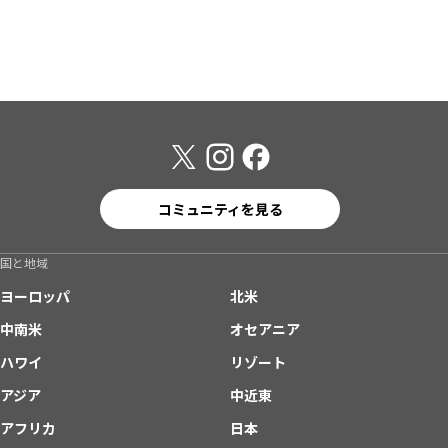
コミュニティを見る
国と地域
ヨーロッパ
北米
中南米
オセアニア
ハワイ
リゾート
アジア
中近東
アフリカ
日本