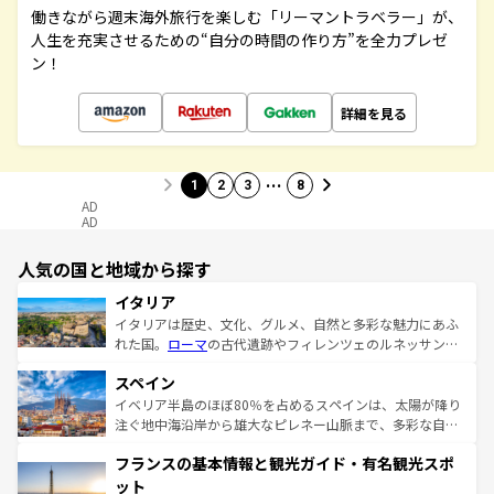
働きながら週末海外旅行を楽しむ「リーマントラベラー」が、
人生を充実させるための“自分の時間の作り方”を全力プレゼ
ン！
詳細を見る
…
1
2
3
8
AD
AD
人気の国と地域から探す
イタリア
イタリアは歴史、文化、グルメ、自然と多彩な魅力にあふ
れた国。
ローマ
の古代遺跡やフィレンツェのルネッサンス
美術、ヴェネツィアの運河など、歴史あるスポットはもち
スペイン
ろん、トスカーナの美しい田園風景やアマルフィ海岸の絶
景など、自然景観も見逃せない。観光の合間には、本場の
イベリア半島のほぼ80％を占めるスペインは、太陽が降り
ピザやパスタなど、絶品のイタリア料理を堪能することも
注ぐ地中海沿岸から雄大なピレネー山脈まで、多彩な自然
できる。朝目覚めてから夜眠るまで、すべての瞬間を楽し
と文化が詰まったヨーロッパ屈指の旅行先だ。多様な地域
フランスの基本情報と観光ガイド・有名観光スポ
ませてくれるイタリアで、忘れられない旅をしてみよう！
文化が根付くこの国では、情熱的なフラメンコ、熱気あふ
なお、新着のイタリア情報は
コンテンツ一覧
を参照してほ
れる闘牛、そして美味しいタパスが生活の一部となってい
ット