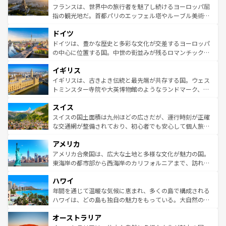
しい。
る。首都マドリードの洗練された雰囲気や、バルセロナの
フランスは、世界中の旅行者を魅了し続けるヨーロッパ屈
アートに溢れた街角から、地方では古代ローマ遺跡や中世
指の観光地だ。首都パリのエッフェル塔やルーブル美術館
の城塞都市、穏やかなビーチリゾートまで多彩な表情を見
といった象徴的なスポットから、田舎町の古風な美しさま
せる。地方によって風土や気候が異なるスペインはその個
ドイツ
で、幅広い魅力が詰まっている。華麗な宮殿、歴史的な大
性で訪れる人を魅了する。 なお、新着のスペイン情報は
コ
聖堂、美しいビーチ、そして豊かな自然が、訪れる者を心
ドイツは、豊かな歴史と多彩な文化が交差するヨーロッパ
ンテンツ一覧
を参照してほしい。
から魅了する。また、フランスは美食の国としても知ら
の中心に位置する国。中世の街並みが残るロマンチック街
れ、フランス料理はユネスコ無形文化遺産にも登録されて
道から、未来を先取りするようなモダンな都市まで多様な
イギリス
いる。シャンパンの発祥地であるランス、プロヴァンスの
顔を持つこの国は、どこを歩いても飽きることがない。ベ
香り高いラベンダー畑など、多彩な楽しみ方が可能だ。さ
ルリンの文化的活気、バイエルン州のアルプスの絶景、そ
イギリスは、古きよき伝統と最先端が共存する国。ウェス
らに、パリ以外の地域にも魅力が溢れており、どの街角に
してライン川沿いのワイン畑といった風景は必見。ビール
トミンスター寺院や大英博物館のようなランドマーク、歴
も豊かな歴史と文化が息づいている。パリ以外の個性あふ
とソーセージを味わいながら地元の人と過ごす楽しい時間
史ある大学都市、美しい丘陵地帯や牧歌的な風景など、エ
れる地方に足を運ぶとそれぞれで全く異なる文化を体験で
スイス
は、お酒好きな人にはぜひ体験してほしい。 なお、新着の
リアごとに異なる魅力がある。また、優雅なアフタヌーン
きるだろう。 なお、新着のフランス情報は
コンテンツ一覧
ドイツ情報は
コンテンツ一覧
を参照してほしい。
ティー、ビール好きにはたまらない英国パブ、サッカー観
スイスの国土面積は九州ほどの広さだが、運行時刻が正確
を参照してほしい。
戦など、本場だからこそできる体験も豊富。イギリスを旅
な交通網が整備されており、初心者でも安心して個人旅行
して楽しみつくそう。 なお、新着のイギリス情報は
コンテ
を楽しめる。日本同様に時刻表どおりの旅が可能だ。中世
アメリカ
ンツ一覧
を参照してほしい。
の建物がそのまま残る町や、スイスならではのユニークな
博物館もあり、アルプス観光だけでなく町歩きも満喫する
アメリカ合衆国は、広大な土地と多様な文化が魅力の国。
ことができる。国民の所得が高いため物価も高いが、旅行
東海岸の都市部から西海岸のカリフォルニアまで、訪れる
者向けの交通パス提供のサービスもあり、うまく活用すれ
場所ごとに異なる風景と体験が待っている。ニューヨーク
ハワイ
ば市内交通費無料で観光を楽しむこともできる。 なお、新
のような巨大都市は、観光、ショッピング、エンターテイ
着のスイス情報は
コンテンツ一覧
を参照してほしい。
ンメントが詰まった刺激的なスポットだ。一方、アメリカ
年間を通じて温暖な気候に恵まれ、多くの島で構成される
西部には大自然が広がり、グランドキャニオンやイエロー
ハワイは、どの島も独自の魅力をもっている。大自然の神
ストーン国立公園といった絶景が堪能できる。さらに、南
秘を感じたいなら、火山が生み出した壮大な景観を誇るハ
オーストラリア
部のニューオーリンズでは、音楽と美食が融合した独特の
ワイ島は見逃せない。また、定番の観光地といえばオアフ