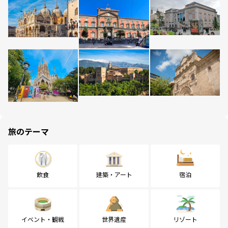
旅のテーマ
飲食
建築・アート
宿泊
イベント・観戦
世界遺産
リゾート