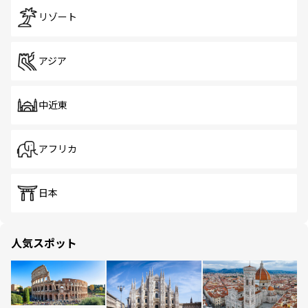
リゾート
アジア
中近東
アフリカ
日本
人気スポット