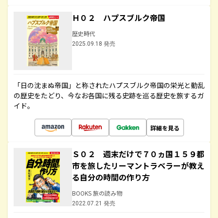
Ｈ０２ ハプスブルク帝国
歴史時代
2025.09.18 発売
「日の沈まぬ帝国」と称されたハプスブルク帝国の栄光と動乱
の歴史をたどり、今なお各国に残る史跡を巡る歴史を旅するガ
イド。
詳細を見る
Ｓ０２ 週末だけで７０ヵ国１５９都
市を旅したリーマントラベラーが教え
る自分の時間の作り方
BOOKS 旅の読み物
2022.07.21 発売