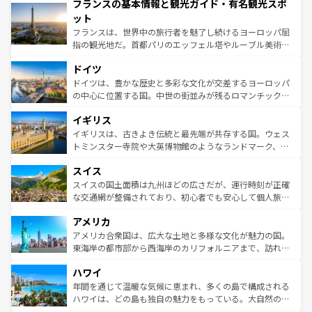
フランスの基本情報と観光ガイド・有名観光スポ
ませてくれるイタリアで、忘れられない旅をしてみよう！
文化が根付くこの国では、情熱的なフラメンコ、熱気あふ
なお、新着のイタリア情報は
コンテンツ一覧
を参照してほ
れる闘牛、そして美味しいタパスが生活の一部となってい
ット
しい。
る。首都マドリードの洗練された雰囲気や、バルセロナの
フランスは、世界中の旅行者を魅了し続けるヨーロッパ屈
アートに溢れた街角から、地方では古代ローマ遺跡や中世
指の観光地だ。首都パリのエッフェル塔やルーブル美術館
の城塞都市、穏やかなビーチリゾートまで多彩な表情を見
といった象徴的なスポットから、田舎町の古風な美しさま
せる。地方によって風土や気候が異なるスペインはその個
ドイツ
で、幅広い魅力が詰まっている。華麗な宮殿、歴史的な大
性で訪れる人を魅了する。 なお、新着のスペイン情報は
コ
聖堂、美しいビーチ、そして豊かな自然が、訪れる者を心
ドイツは、豊かな歴史と多彩な文化が交差するヨーロッパ
ンテンツ一覧
を参照してほしい。
から魅了する。また、フランスは美食の国としても知ら
の中心に位置する国。中世の街並みが残るロマンチック街
れ、フランス料理はユネスコ無形文化遺産にも登録されて
道から、未来を先取りするようなモダンな都市まで多様な
イギリス
いる。シャンパンの発祥地であるランス、プロヴァンスの
顔を持つこの国は、どこを歩いても飽きることがない。ベ
香り高いラベンダー畑など、多彩な楽しみ方が可能だ。さ
ルリンの文化的活気、バイエルン州のアルプスの絶景、そ
イギリスは、古きよき伝統と最先端が共存する国。ウェス
らに、パリ以外の地域にも魅力が溢れており、どの街角に
してライン川沿いのワイン畑といった風景は必見。ビール
トミンスター寺院や大英博物館のようなランドマーク、歴
も豊かな歴史と文化が息づいている。パリ以外の個性あふ
とソーセージを味わいながら地元の人と過ごす楽しい時間
史ある大学都市、美しい丘陵地帯や牧歌的な風景など、エ
れる地方に足を運ぶとそれぞれで全く異なる文化を体験で
スイス
は、お酒好きな人にはぜひ体験してほしい。 なお、新着の
リアごとに異なる魅力がある。また、優雅なアフタヌーン
きるだろう。 なお、新着のフランス情報は
コンテンツ一覧
ドイツ情報は
コンテンツ一覧
を参照してほしい。
ティー、ビール好きにはたまらない英国パブ、サッカー観
スイスの国土面積は九州ほどの広さだが、運行時刻が正確
を参照してほしい。
戦など、本場だからこそできる体験も豊富。イギリスを旅
な交通網が整備されており、初心者でも安心して個人旅行
して楽しみつくそう。 なお、新着のイギリス情報は
コンテ
を楽しめる。日本同様に時刻表どおりの旅が可能だ。中世
アメリカ
ンツ一覧
を参照してほしい。
の建物がそのまま残る町や、スイスならではのユニークな
博物館もあり、アルプス観光だけでなく町歩きも満喫する
アメリカ合衆国は、広大な土地と多様な文化が魅力の国。
ことができる。国民の所得が高いため物価も高いが、旅行
東海岸の都市部から西海岸のカリフォルニアまで、訪れる
者向けの交通パス提供のサービスもあり、うまく活用すれ
場所ごとに異なる風景と体験が待っている。ニューヨーク
ハワイ
ば市内交通費無料で観光を楽しむこともできる。 なお、新
のような巨大都市は、観光、ショッピング、エンターテイ
着のスイス情報は
コンテンツ一覧
を参照してほしい。
ンメントが詰まった刺激的なスポットだ。一方、アメリカ
年間を通じて温暖な気候に恵まれ、多くの島で構成される
西部には大自然が広がり、グランドキャニオンやイエロー
ハワイは、どの島も独自の魅力をもっている。大自然の神
ストーン国立公園といった絶景が堪能できる。さらに、南
秘を感じたいなら、火山が生み出した壮大な景観を誇るハ