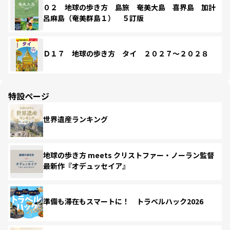
０２ 地球の歩き方 島旅 奄美大島 喜界島 加計
呂麻島（奄美群島１） ５訂版
Ｄ１７ 地球の歩き方 タイ ２０２７～２０２８
特設ページ
世界遺産ランキング
地球の歩き方 meets クリストファー・ノーラン監督
最新作『オデュッセイア』
準備も滞在もスマートに！ トラベルハック2026