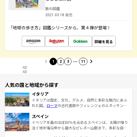
旅の図鑑
2021.03.18 発売
「地球の歩き方」図鑑シリーズから、第４弾が登場！
詳細を見る
…
1
2
3
11
AD
AD
人気の国と地域から探す
イタリア
イタリアは歴史、文化、グルメ、自然と多彩な魅力にあふ
れた国。
ローマ
の古代遺跡やフィレンツェのルネッサンス
美術、ヴェネツィアの運河など、歴史あるスポットはもち
スペイン
ろん、トスカーナの美しい田園風景やアマルフィ海岸の絶
景など、自然景観も見逃せない。観光の合間には、本場の
イベリア半島のほぼ80％を占めるスペインは、太陽が降り
ピザやパスタなど、絶品のイタリア料理を堪能することも
注ぐ地中海沿岸から雄大なピレネー山脈まで、多彩な自然
できる。朝目覚めてから夜眠るまで、すべての瞬間を楽し
と文化が詰まったヨーロッパ屈指の旅行先だ。多様な地域