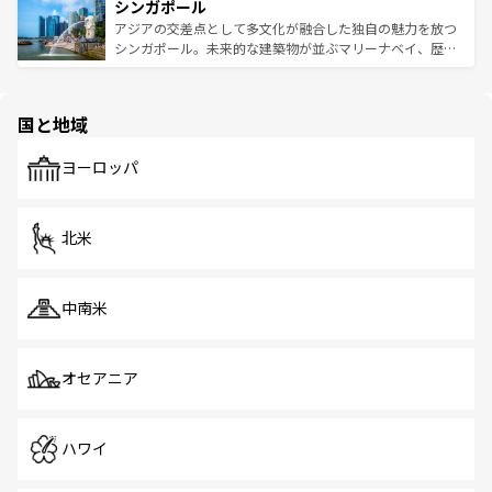
参照してほしい。
シンガポール
激する。気候は一年中温暖で、どの季節にも異なる楽しみ
み、どこを訪れても感動するはず。観光スポットが密集し
が待っている。親しみやすいタイの人々、仏教を中心とし
ており、効率よく見どころを回れるのも魅力。息をのむよ
アジアの交差点として多文化が融合した独自の魅力を放つ
た文化、そして多様な観光資源が、訪れる旅人を魅了し続
うな絶景から文化的な体験まで、香港を存分に楽しみ尽く
シンガポール。未来的な建築物が並ぶマリーナベイ、歴史
ける。 なお、新着のタイ情報は
コンテンツ一覧
を参照して
そう。 なお、新着の香港情報は
コンテンツ一覧
を参照して
と伝統を感じられるエスニックタウン、多数の緑豊かな公
ほしい。
ほしい。
園や自然保護区など、自然が調和した近代的な景観と文化
の多様性あふれるカラフルな町は、どこを歩いても新しい
国と地域
発見がある。さらに、治安のよさや充実した公共交通機関
も、旅行者にとっては魅力的なポイント。グルメも豊富
で、ホーカーズは地元の風情を楽しめる外せないスポット
ヨーロッパ
だ。訪れる人を飽きさせないシンガポールで、多様な魅力
を体感しよう。 なお、新着のシンガポール情報は
コンテン
ツ一覧
を参照してほしい。
北米
中南米
オセアニア
ハワイ