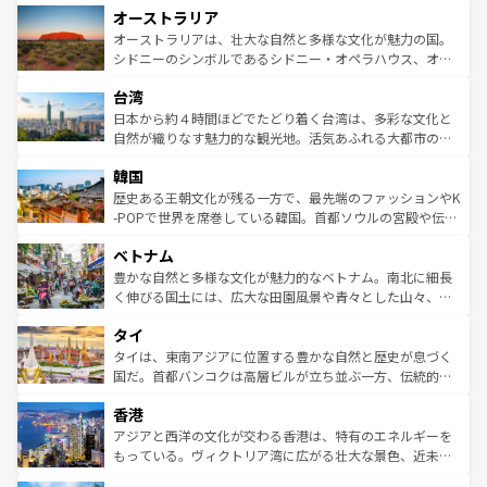
オーストラリア
部のニューオーリンズでは、音楽と美食が融合した独特の
ワイ島は見逃せない。また、定番の観光地といえばオアフ
文化が魅力。旅行者はアメリカの各地域で異なる魅力を楽
島だが、静かな自然を求めるならマウイ島やカウアイ島が
オーストラリアは、壮大な自然と多様な文化が魅力の国。
しみながら、その多様性と豊かな歴史を感じることができ
おすすめ。エメラルドグリーンに輝く海をはじめ、豊かな
シドニーのシンボルであるシドニー・オペラハウス、オー
るだろう。車でのロードトリップや列車の旅も、アメリカ
文化や歴史が息づいている。「アロハスピリット」と呼ば
ストラリア東海岸北部に広がる大サンゴ礁地帯グレートバ
ならではの贅沢な旅のスタイルだ。 なお、新着のアメリカ
台湾
れるおもてなしの心で訪れる人々を迎えてくれるハワイの
リアリーフや大陸中央部にそびえるウルル（エアーズロッ
情報は
コンテンツ一覧
を参照してほしい。
人々、おいしいローカルフードやハワイアンミュージッ
ク）、タスマニアの美しい原生林やケアンズの熱帯雨林な
日本から約４時間ほどでたどり着く台湾は、多彩な文化と
ク、伝統的なフラダンスなど、すべてがハワイの魅力を彩
ど、見どころがたくさん。また、カフェやワイン、オージ
自然が織りなす魅力的な観光地。活気あふれる大都市の台
っている。訪れるたびに新しい発見と感動が待っているハ
ービーフなどの食文化も豊かで、美味しいものであふれて
北やノスタルジックな町並みが人気な九份（ジォウフェ
ワイを、存分に味わってほしい。 なお、新着のハワイ情報
韓国
いる。アクティビティも充実しており、サーフィンやダイ
ン）、静ひつな山岳地帯である台湾東部など、都市の喧騒
は
コンテンツ一覧
を参照してほしい。
ビング、ハイキングなど、アウトドア好きにはたまらな
と山間の静けさが共存しており、訪れる人に新しい発見と
歴史ある王朝文化が残る一方で、最先端のファッションやK
い。オーストラリアの多彩な魅力を存分に味わいつくそ
驚きをもたらしてくれる。また、奥深い台湾の食文化も魅
-POPで世界を席巻している韓国。首都ソウルの宮殿や伝統
う。 なお、新着のオーストラリア情報は
コンテンツ一覧
を
力で、夜市などの屋台グルメから高級料理、ヘルシーで美
家屋が並ぶエリアでは韓国の歴史と文化に浸ることがで
参照してほしい。
ベトナム
容にもいいと評判のスイーツなど、バラエティ豊かな料理
き、地方に足を延ばせば四季折々の自然美を楽しむことが
が味わえる。 なお、新着の台湾情報は
コンテンツ一覧
を参
できる。そして、キムチや焼肉、絶品のストリートフード
豊かな自然と多様な文化が魅力的なベトナム。南北に細長
照してほしい。
まで、さまざまな韓国料理が待っている。夜には、韓国な
く伸びる国土には、広大な田園風景や青々とした山々、世
らではのナイトライフも堪能できる。あたたかいホスピタ
界遺産に登録された壮大な自然景観が点在し、都市部では
タイ
リティに包まれながら、韓国の多彩な魅力を心ゆくまで味
急速な発展と共に伝統が息づく。ハノイの古い町並みやホ
わってみてほしい。 なお、新着の韓国情報は
コンテンツ一
ーチミン市のフランス統治時代の建物も、独特の雰囲気を
タイは、東南アジアに位置する豊かな自然と歴史が息づく
覧
を参照してほしい。
醸し出している。また、バラエティの豊かさとおいしさで
国だ。首都バンコクは高層ビルが立ち並ぶ一方、伝統的な
世界中の食通を魅了してやまないベトナム料理も魅力のひ
寺院や市場がいたるところに点在し、古きよき文化と現代
香港
とつ。フォーやバインミー、ベトナムコーヒーなどは、ぜ
の活気が交差している。北部ではチェンマイなどの山岳地
ひ現地で味わいたい。どの地域を訪れてもあたたかい人々
帯で自然と触れ合い、南部ではプーケットやクラビの美し
アジアと西洋の文化が交わる香港は、特有のエネルギーを
が旅行者を迎えてくれるので、きっと忘れられない旅にな
いビーチでリゾート気分を楽しむことができる。タイ料理
もっている。ヴィクトリア湾に広がる壮大な景色、近未来
るはずだ。 なお、新着のベトナム情報は
コンテンツ一覧
を
は世界的に有名で、屋台から高級レストランまで味覚を刺
的なアートスポット、そして歴史と現代が融合した町並