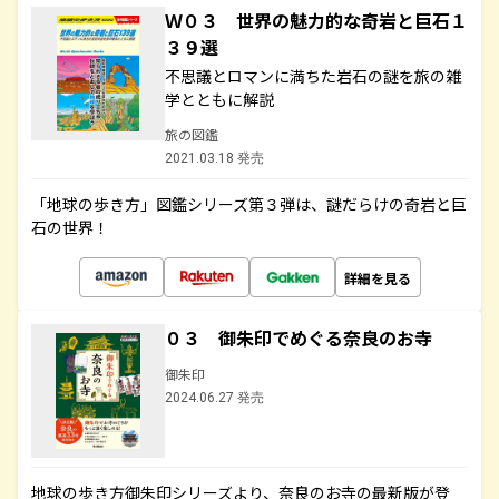
Ｗ０３ 世界の魅力的な奇岩と巨石１
３９選
不思議とロマンに満ちた岩石の謎を旅の雑
学とともに解説
旅の図鑑
2021.03.18 発売
「地球の歩き方」図鑑シリーズ第３弾は、謎だらけの奇岩と巨
石の世界！
詳細を見る
０３ 御朱印でめぐる奈良のお寺
御朱印
2024.06.27 発売
地球の歩き方御朱印シリーズより、奈良のお寺の最新版が登