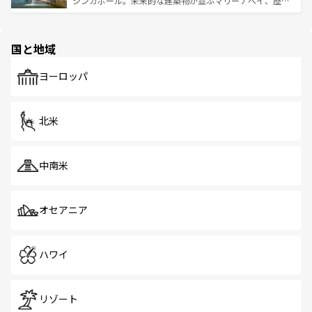
シンガポール。未来的な建築物が並ぶマリーナベイ、歴史
ける。 なお、新着のタイ情報は
コンテンツ一覧
を参照して
そう。 なお、新着の香港情報は
コンテンツ一覧
を参照して
と伝統を感じられるエスニックタウン、多数の緑豊かな公
ほしい。
ほしい。
園や自然保護区など、自然が調和した近代的な景観と文化
の多様性あふれるカラフルな町は、どこを歩いても新しい
国と地域
発見がある。さらに、治安のよさや充実した公共交通機関
も、旅行者にとっては魅力的なポイント。グルメも豊富
で、ホーカーズは地元の風情を楽しめる外せないスポット
ヨーロッパ
だ。訪れる人を飽きさせないシンガポールで、多様な魅力
を体感しよう。 なお、新着のシンガポール情報は
コンテン
ツ一覧
を参照してほしい。
北米
中南米
オセアニア
ハワイ
リゾート