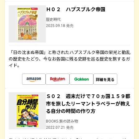
Ｈ０２ ハプスブルク帝国
歴史時代
2025.09.18 発売
「日の沈まぬ帝国」と称されたハプスブルク帝国の栄光と動乱
の歴史をたどり、今なお各国に残る史跡を巡る歴史を旅するガ
イド。
詳細を見る
Ｓ０２ 週末だけで７０ヵ国１５９都
市を旅したリーマントラベラーが教え
る自分の時間の作り方
BOOKS 旅の読み物
2022.07.21 発売