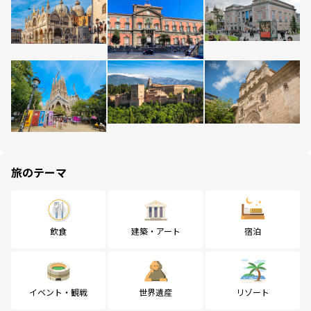
旅のテーマ
飲食
建築・アート
宿泊
イベント・観戦
世界遺産
リゾート