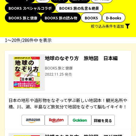
BOOKS スペシャルコラボ
BOOKS 旅の名言＆絶景
BOOKS 旅と健康
BOOKS 旅の読み物
BOOKS
D-Books
絞り込み条件を追加
1〜20件/286件中 を表示
地球のなぞり方 旅地図 日本編
BOOKS 旅と健康
2022.11.25 発売
日本の地形や造形物をなぞって学ぶ新しい地図本！観光名所や
橋、川、湖、半島など旅気分で地図をなぞって脳もイキイキ！
詳細を見る