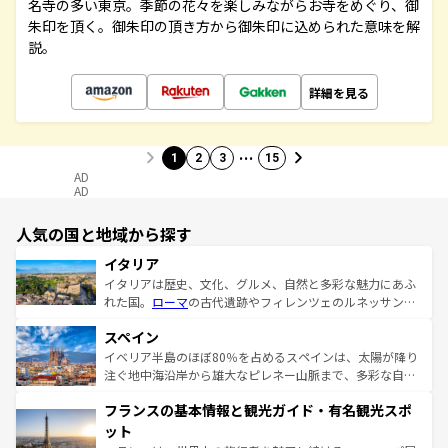
名寺の多い東京。季節の花々を楽しみながらお寺をめぐり、御
朱印を頂く。御朱印の頂き方から御朱印に込められた意味を解
説。
詳細を見る
…
1
2
3
15
AD
AD
人気の国と地域から探す
イタリア
イタリアは歴史、文化、グルメ、自然と多彩な魅力にあふ
れた国。
ローマ
の古代遺跡やフィレンツェのルネッサンス
美術、ヴェネツィアの運河など、歴史あるスポットはもち
スペイン
ろん、トスカーナの美しい田園風景やアマルフィ海岸の絶
景など、自然景観も見逃せない。観光の合間には、本場の
イベリア半島のほぼ80％を占めるスペインは、太陽が降り
ピザやパスタなど、絶品のイタリア料理を堪能することも
注ぐ地中海沿岸から雄大なピレネー山脈まで、多彩な自然
できる。朝目覚めてから夜眠るまで、すべての瞬間を楽し
と文化が詰まったヨーロッパ屈指の旅行先だ。多様な地域
フランスの基本情報と観光ガイド・有名観光スポ
ませてくれるイタリアで、忘れられない旅をしてみよう！
文化が根付くこの国では、情熱的なフラメンコ、熱気あふ
なお、新着のイタリア情報は
コンテンツ一覧
を参照してほ
れる闘牛、そして美味しいタパスが生活の一部となってい
ット
しい。
る。首都マドリードの洗練された雰囲気や、バルセロナの