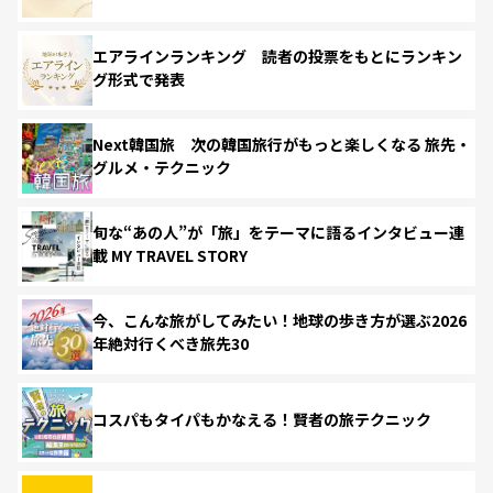
エアラインランキング 読者の投票をもとにランキン
グ形式で発表
Next韓国旅 次の韓国旅行がもっと楽しくなる 旅先・
グルメ・テクニック
旬な“あの人”が「旅」をテーマに語るインタビュー連
載 MY TRAVEL STORY
今、こんな旅がしてみたい！地球の歩き方が選ぶ2026
年絶対行くべき旅先30
コスパもタイパもかなえる！賢者の旅テクニック