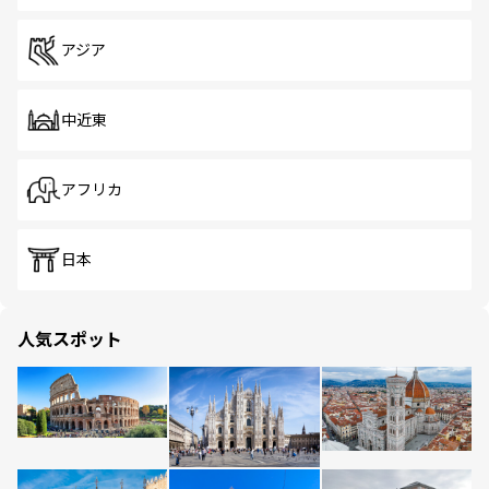
アジア
中近東
アフリカ
日本
人気スポット