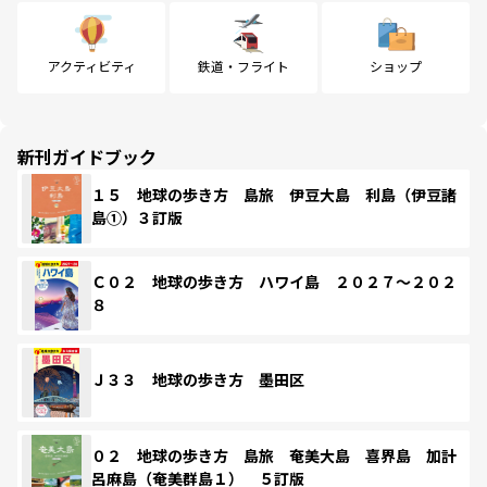
アクティビティ
鉄道・フライト
ショップ
新刊ガイドブック
１５ 地球の歩き方 島旅 伊豆大島 利島（伊豆諸
島①）３訂版
Ｃ０２ 地球の歩き方 ハワイ島 ２０２７～２０２
８
Ｊ３３ 地球の歩き方 墨田区
０２ 地球の歩き方 島旅 奄美大島 喜界島 加計
呂麻島（奄美群島１） ５訂版