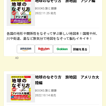
地球のなぞり方 旅地図 アジア編
BOOKS 旅と健康
2022.11.25 発売
各国の地形や関係性をなぞって学ぶ新しい地図本！国境や州、
川や街道、島など旅気分で地図をなぞって脳もイキイキ！
詳細を見る
AD
地球のなぞり方 旅地図 アメリカ大
陸編
BOOKS 旅と健康
2022.10.14 発売