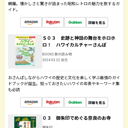
網羅。懐かしさと驚きが詰まった昭和レトロの魅力を旅するガ
イド。
詳細を見る
Ｓ０３ 史跡と神話の舞台をホロホ
ロ！ ハワイカルチャーさんぽ
BOOKS 旅の読み物
2024.03.22 発売
おさんぽしながらハワイの歴史と文化を楽しく学ぶ最強のガイ
ドブックが誕生。知っておきたいハワイの年表やキーワード集
も必読
詳細を見る
０３ 御朱印でめぐる奈良のお寺
御朱印