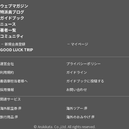
ウェブマガジン
特派員ブログ
ガイドブック
ニュース
著者一覧
コミュニティ
新規会員登録
マイページ
GOOD LUCK TRIP
運営会社
プライバシーポリシー
利用規約
ガイドライン
書店御担当者様へ
ガイドブックに投稿する
採用情報
お問い合わせ
関連サービス
海外航空券
海外ツアー
旅行用品
海外のおみやげ
© Arukikata. Co.,Ltd. All rights reserved.