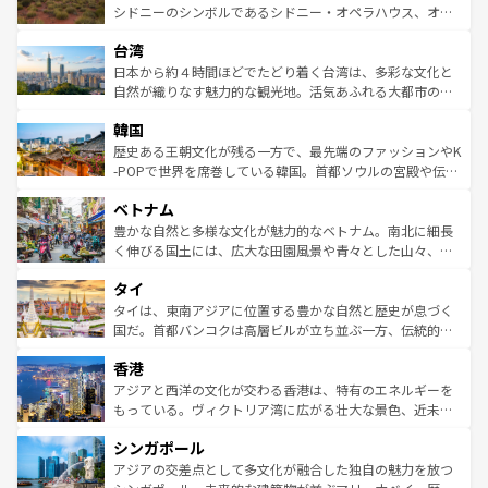
しみながら、その多様性と豊かな歴史を感じることができ
おすすめ。エメラルドグリーンに輝く海をはじめ、豊かな
シドニーのシンボルであるシドニー・オペラハウス、オー
るだろう。車でのロードトリップや列車の旅も、アメリカ
文化や歴史が息づいている。「アロハスピリット」と呼ば
ストラリア東海岸北部に広がる大サンゴ礁地帯グレートバ
ならではの贅沢な旅のスタイルだ。 なお、新着のアメリカ
台湾
れるおもてなしの心で訪れる人々を迎えてくれるハワイの
リアリーフや大陸中央部にそびえるウルル（エアーズロッ
情報は
コンテンツ一覧
を参照してほしい。
人々、おいしいローカルフードやハワイアンミュージッ
ク）、タスマニアの美しい原生林やケアンズの熱帯雨林な
日本から約４時間ほどでたどり着く台湾は、多彩な文化と
ク、伝統的なフラダンスなど、すべてがハワイの魅力を彩
ど、見どころがたくさん。また、カフェやワイン、オージ
自然が織りなす魅力的な観光地。活気あふれる大都市の台
っている。訪れるたびに新しい発見と感動が待っているハ
ービーフなどの食文化も豊かで、美味しいものであふれて
北やノスタルジックな町並みが人気な九份（ジォウフェ
ワイを、存分に味わってほしい。 なお、新着のハワイ情報
韓国
いる。アクティビティも充実しており、サーフィンやダイ
ン）、静ひつな山岳地帯である台湾東部など、都市の喧騒
は
コンテンツ一覧
を参照してほしい。
ビング、ハイキングなど、アウトドア好きにはたまらな
と山間の静けさが共存しており、訪れる人に新しい発見と
歴史ある王朝文化が残る一方で、最先端のファッションやK
い。オーストラリアの多彩な魅力を存分に味わいつくそ
驚きをもたらしてくれる。また、奥深い台湾の食文化も魅
-POPで世界を席巻している韓国。首都ソウルの宮殿や伝統
う。 なお、新着のオーストラリア情報は
コンテンツ一覧
を
力で、夜市などの屋台グルメから高級料理、ヘルシーで美
家屋が並ぶエリアでは韓国の歴史と文化に浸ることがで
参照してほしい。
ベトナム
容にもいいと評判のスイーツなど、バラエティ豊かな料理
き、地方に足を延ばせば四季折々の自然美を楽しむことが
が味わえる。 なお、新着の台湾情報は
コンテンツ一覧
を参
できる。そして、キムチや焼肉、絶品のストリートフード
豊かな自然と多様な文化が魅力的なベトナム。南北に細長
照してほしい。
まで、さまざまな韓国料理が待っている。夜には、韓国な
く伸びる国土には、広大な田園風景や青々とした山々、世
らではのナイトライフも堪能できる。あたたかいホスピタ
界遺産に登録された壮大な自然景観が点在し、都市部では
タイ
リティに包まれながら、韓国の多彩な魅力を心ゆくまで味
急速な発展と共に伝統が息づく。ハノイの古い町並みやホ
わってみてほしい。 なお、新着の韓国情報は
コンテンツ一
ーチミン市のフランス統治時代の建物も、独特の雰囲気を
タイは、東南アジアに位置する豊かな自然と歴史が息づく
覧
を参照してほしい。
醸し出している。また、バラエティの豊かさとおいしさで
国だ。首都バンコクは高層ビルが立ち並ぶ一方、伝統的な
世界中の食通を魅了してやまないベトナム料理も魅力のひ
寺院や市場がいたるところに点在し、古きよき文化と現代
香港
とつ。フォーやバインミー、ベトナムコーヒーなどは、ぜ
の活気が交差している。北部ではチェンマイなどの山岳地
ひ現地で味わいたい。どの地域を訪れてもあたたかい人々
帯で自然と触れ合い、南部ではプーケットやクラビの美し
アジアと西洋の文化が交わる香港は、特有のエネルギーを
が旅行者を迎えてくれるので、きっと忘れられない旅にな
いビーチでリゾート気分を楽しむことができる。タイ料理
もっている。ヴィクトリア湾に広がる壮大な景色、近未来
るはずだ。 なお、新着のベトナム情報は
コンテンツ一覧
を
は世界的に有名で、屋台から高級レストランまで味覚を刺
的なアートスポット、そして歴史と現代が融合した町並
参照してほしい。
シンガポール
激する。気候は一年中温暖で、どの季節にも異なる楽しみ
み、どこを訪れても感動するはず。観光スポットが密集し
が待っている。親しみやすいタイの人々、仏教を中心とし
ており、効率よく見どころを回れるのも魅力。息をのむよ
アジアの交差点として多文化が融合した独自の魅力を放つ
た文化、そして多様な観光資源が、訪れる旅人を魅了し続
うな絶景から文化的な体験まで、香港を存分に楽しみ尽く