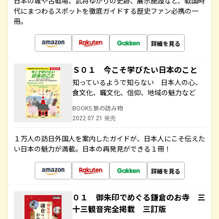
日本の城や古戦場、武将ゆかりの史跡、展示施設など、戦国時
代にまつわるスポットを徹底ガイドする歴史ファン必携の一
冊。
詳細を見る
Ｓ０１ 今こそ学びたい日本のこと
知っているようで知らない 日本人の心、
食文化、職文化、信仰、地域の魅力など
BOOKS 旅の読み物
2022.07.21 発売
１万人の訪日外国人を案内したガイドが、日本人にこそ伝えた
い日本の魅力が満載。日本の再発見ができる１冊！
詳細を見る
０１ 御朱印でめぐる鎌倉のお寺 三
十三観音完全掲載 三訂版