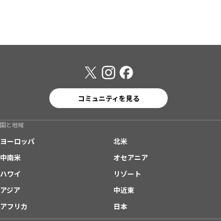
コミュニティを見る
国と地域
ヨーロッパ
北米
中南米
オセアニア
ハワイ
リゾート
アジア
中近東
アフリカ
日本