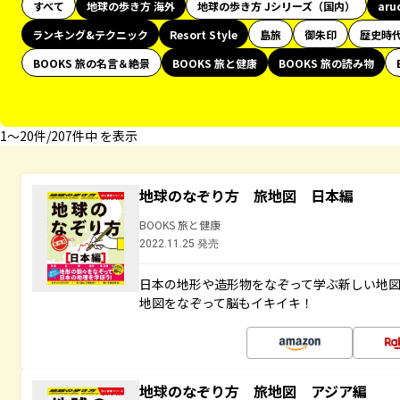
すべて
地球の歩き方 海外
地球の歩き方 Jシリーズ（国内）
aru
ランキング&テクニック
Resort Style
島旅
御朱印
歴史時
BOOKS 旅の名言＆絶景
BOOKS 旅と健康
BOOKS 旅の読み物
1〜20件/207件中 を表示
地球のなぞり方 旅地図 日本編
BOOKS 旅と健康
2022.11.25 発売
日本の地形や造形物をなぞって学ぶ新しい地
地図をなぞって脳もイキイキ！
地球のなぞり方 旅地図 アジア編