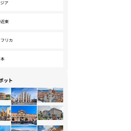
アジア
中近東
アフリカ
日本
ポット