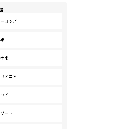
域
ヨーロッパ
北米
中南米
オセアニア
ハワイ
リゾート