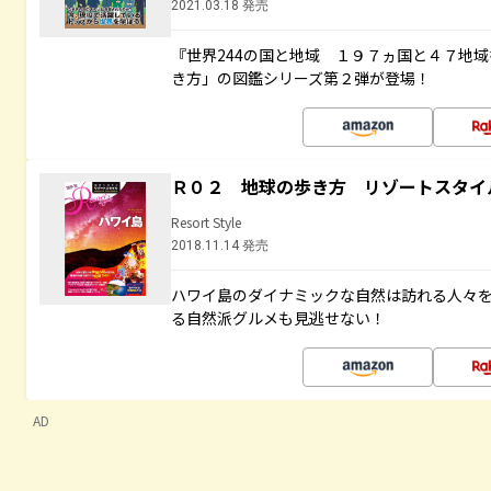
2021.03.18 発売
『世界244の国と地域 １９７ヵ国と４７地
き方」の図鑑シリーズ第２弾が登場！
Ｒ０２ 地球の歩き方 リゾートスタイ
Resort Style
2018.11.14 発売
ハワイ島のダイナミックな自然は訪れる人々
る自然派グルメも見逃せない！
AD