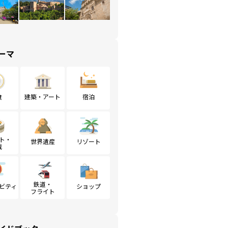
ーマ
食
建築・アート
宿泊
ト・
世界遺産
リゾート
戦
鉄道・
ビティ
ショップ
フライト