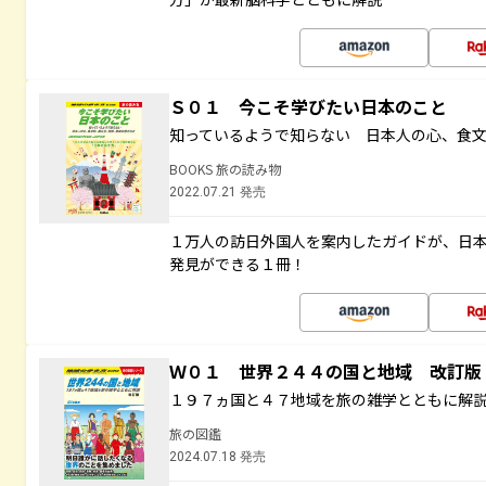
Ｓ０１ 今こそ学びたい日本のこと
知っているようで知らない 日本人の心、食
BOOKS 旅の読み物
2022.07.21 発売
１万人の訪日外国人を案内したガイドが、日
発見ができる１冊！
Ｗ０１ 世界２４４の国と地域 改訂版
１９７ヵ国と４７地域を旅の雑学とともに解
旅の図鑑
2024.07.18 発売