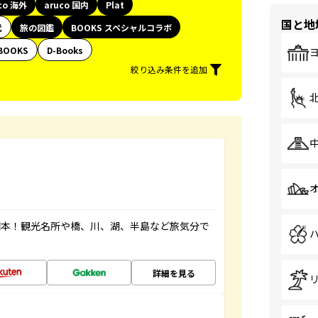
co 海外
aruco 国内
Plat
国と地
代
旅の図鑑
BOOKS スペシャルコラボ
BOOKS
D-Books
絞り込み条件を追加
図本！観光名所や橋、川、湖、半島など旅気分で
詳細を見る