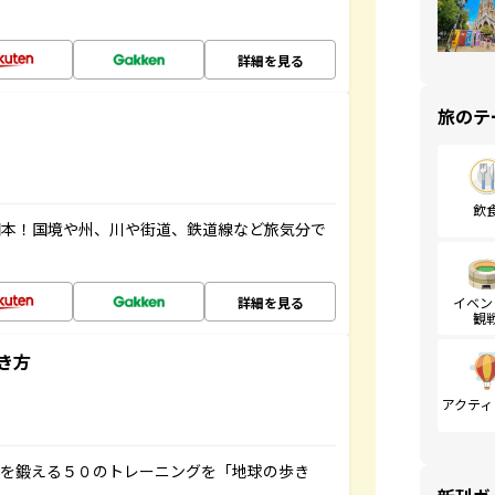
詳細を見る
旅のテ
飲
図本！国境や州、川や街道、鉄道線など旅気分で
詳細を見る
イベン
観
き方
アクティ
脳を鍛える５０のトレーニングを「地球の歩き