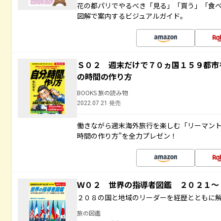
花の都パリでやるべき「見る」「買う」「食
図解で案内するビジュアルガイド。
Ｓ０２ 週末だけで７０ヵ国１５９都市
の時間の作り方
BOOKS 旅の読み物
2022.07.21 発売
働きながら週末海外旅行を楽しむ「リーマント
時間の作り方”を全力プレゼン！
Ｗ０２ 世界の指導者図鑑 ２０２１
２０８の国と地域のリーダーを経歴とともに
旅の図鑑