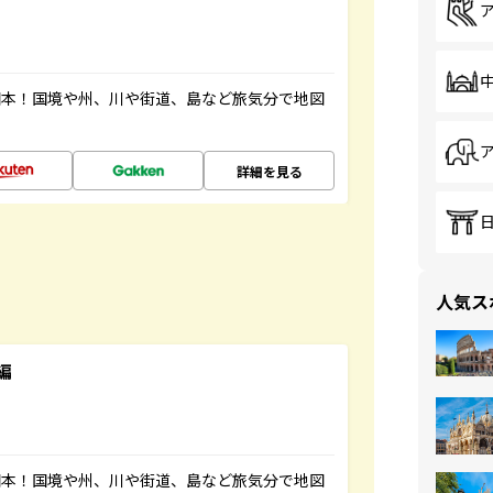
図本！国境や州、川や街道、島など旅気分で地図
詳細を見る
人気ス
編
図本！国境や州、川や街道、島など旅気分で地図