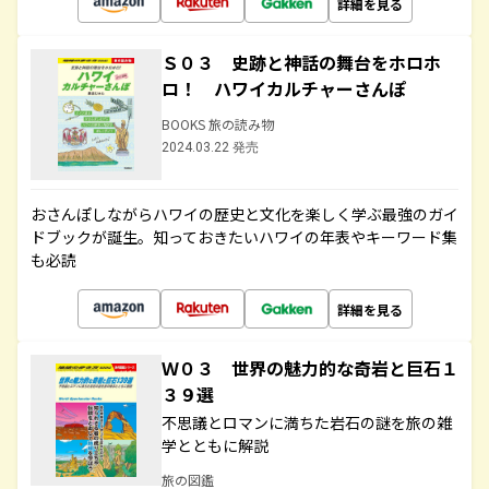
詳細を見る
Ｓ０３ 史跡と神話の舞台をホロホ
ロ！ ハワイカルチャーさんぽ
BOOKS 旅の読み物
2024.03.22 発売
おさんぽしながらハワイの歴史と文化を楽しく学ぶ最強のガイ
ドブックが誕生。知っておきたいハワイの年表やキーワード集
も必読
詳細を見る
Ｗ０３ 世界の魅力的な奇岩と巨石１
３９選
不思議とロマンに満ちた岩石の謎を旅の雑
学とともに解説
旅の図鑑