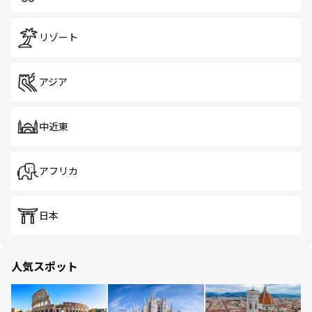
リゾート
アジア
中近東
アフリカ
日本
人気スポット