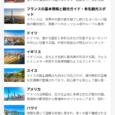
できる。朝目覚めてから夜眠るまで、すべての瞬間を楽し
と文化が詰まったヨーロッパ屈指の旅行先だ。多様な地域
フランスの基本情報と観光ガイド・有名観光スポ
ませてくれるイタリアで、忘れられない旅をしてみよう！
文化が根付くこの国では、情熱的なフラメンコ、熱気あふ
なお、新着のイタリア情報は
コンテンツ一覧
を参照してほ
れる闘牛、そして美味しいタパスが生活の一部となってい
ット
しい。
る。首都マドリードの洗練された雰囲気や、バルセロナの
フランスは、世界中の旅行者を魅了し続けるヨーロッパ屈
アートに溢れた街角から、地方では古代ローマ遺跡や中世
指の観光地だ。首都パリのエッフェル塔やルーブル美術館
の城塞都市、穏やかなビーチリゾートまで多彩な表情を見
といった象徴的なスポットから、田舎町の古風な美しさま
せる。地方によって風土や気候が異なるスペインはその個
ドイツ
で、幅広い魅力が詰まっている。華麗な宮殿、歴史的な大
性で訪れる人を魅了する。 なお、新着のスペイン情報は
コ
聖堂、美しいビーチ、そして豊かな自然が、訪れる者を心
ドイツは、豊かな歴史と多彩な文化が交差するヨーロッパ
ンテンツ一覧
を参照してほしい。
から魅了する。また、フランスは美食の国としても知ら
の中心に位置する国。中世の街並みが残るロマンチック街
れ、フランス料理はユネスコ無形文化遺産にも登録されて
道から、未来を先取りするようなモダンな都市まで多様な
イギリス
いる。シャンパンの発祥地であるランス、プロヴァンスの
顔を持つこの国は、どこを歩いても飽きることがない。ベ
香り高いラベンダー畑など、多彩な楽しみ方が可能だ。さ
ルリンの文化的活気、バイエルン州のアルプスの絶景、そ
イギリスは、古きよき伝統と最先端が共存する国。ウェス
らに、パリ以外の地域にも魅力が溢れており、どの街角に
してライン川沿いのワイン畑といった風景は必見。ビール
トミンスター寺院や大英博物館のようなランドマーク、歴
も豊かな歴史と文化が息づいている。パリ以外の個性あふ
とソーセージを味わいながら地元の人と過ごす楽しい時間
史ある大学都市、美しい丘陵地帯や牧歌的な風景など、エ
れる地方に足を運ぶとそれぞれで全く異なる文化を体験で
スイス
は、お酒好きな人にはぜひ体験してほしい。 なお、新着の
リアごとに異なる魅力がある。また、優雅なアフタヌーン
きるだろう。 なお、新着のフランス情報は
コンテンツ一覧
ドイツ情報は
コンテンツ一覧
を参照してほしい。
ティー、ビール好きにはたまらない英国パブ、サッカー観
スイスの国土面積は九州ほどの広さだが、運行時刻が正確
を参照してほしい。
戦など、本場だからこそできる体験も豊富。イギリスを旅
な交通網が整備されており、初心者でも安心して個人旅行
して楽しみつくそう。 なお、新着のイギリス情報は
コンテ
を楽しめる。日本同様に時刻表どおりの旅が可能だ。中世
アメリカ
ンツ一覧
を参照してほしい。
の建物がそのまま残る町や、スイスならではのユニークな
博物館もあり、アルプス観光だけでなく町歩きも満喫する
アメリカ合衆国は、広大な土地と多様な文化が魅力の国。
ことができる。国民の所得が高いため物価も高いが、旅行
東海岸の都市部から西海岸のカリフォルニアまで、訪れる
者向けの交通パス提供のサービスもあり、うまく活用すれ
場所ごとに異なる風景と体験が待っている。ニューヨーク
ハワイ
ば市内交通費無料で観光を楽しむこともできる。 なお、新
のような巨大都市は、観光、ショッピング、エンターテイ
着のスイス情報は
コンテンツ一覧
を参照してほしい。
ンメントが詰まった刺激的なスポットだ。一方、アメリカ
年間を通じて温暖な気候に恵まれ、多くの島で構成される