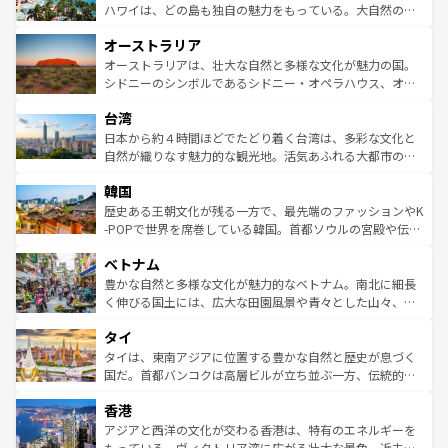
西部には大自然が広がり、グランドキャニオンやイエロー
ハワイは、どの島も独自の魅力をもっている。大自然の神
ストーン国立公園といった絶景が堪能できる。さらに、南
秘を感じたいなら、火山が生み出した壮大な景観を誇るハ
オーストラリア
部のニューオーリンズでは、音楽と美食が融合した独特の
ワイ島は見逃せない。また、定番の観光地といえばオアフ
文化が魅力。旅行者はアメリカの各地域で異なる魅力を楽
島だが、静かな自然を求めるならマウイ島やカウアイ島が
オーストラリアは、壮大な自然と多様な文化が魅力の国。
しみながら、その多様性と豊かな歴史を感じることができ
おすすめ。エメラルドグリーンに輝く海をはじめ、豊かな
シドニーのシンボルであるシドニー・オペラハウス、オー
るだろう。車でのロードトリップや列車の旅も、アメリカ
文化や歴史が息づいている。「アロハスピリット」と呼ば
ストラリア東海岸北部に広がる大サンゴ礁地帯グレートバ
ならではの贅沢な旅のスタイルだ。 なお、新着のアメリカ
台湾
れるおもてなしの心で訪れる人々を迎えてくれるハワイの
リアリーフや大陸中央部にそびえるウルル（エアーズロッ
情報は
コンテンツ一覧
を参照してほしい。
人々、おいしいローカルフードやハワイアンミュージッ
ク）、タスマニアの美しい原生林やケアンズの熱帯雨林な
日本から約４時間ほどでたどり着く台湾は、多彩な文化と
ク、伝統的なフラダンスなど、すべてがハワイの魅力を彩
ど、見どころがたくさん。また、カフェやワイン、オージ
自然が織りなす魅力的な観光地。活気あふれる大都市の台
っている。訪れるたびに新しい発見と感動が待っているハ
ービーフなどの食文化も豊かで、美味しいものであふれて
北やノスタルジックな町並みが人気な九份（ジォウフェ
ワイを、存分に味わってほしい。 なお、新着のハワイ情報
韓国
いる。アクティビティも充実しており、サーフィンやダイ
ン）、静ひつな山岳地帯である台湾東部など、都市の喧騒
は
コンテンツ一覧
を参照してほしい。
ビング、ハイキングなど、アウトドア好きにはたまらな
と山間の静けさが共存しており、訪れる人に新しい発見と
歴史ある王朝文化が残る一方で、最先端のファッションやK
い。オーストラリアの多彩な魅力を存分に味わいつくそ
驚きをもたらしてくれる。また、奥深い台湾の食文化も魅
-POPで世界を席巻している韓国。首都ソウルの宮殿や伝統
う。 なお、新着のオーストラリア情報は
コンテンツ一覧
を
力で、夜市などの屋台グルメから高級料理、ヘルシーで美
家屋が並ぶエリアでは韓国の歴史と文化に浸ることがで
参照してほしい。
ベトナム
容にもいいと評判のスイーツなど、バラエティ豊かな料理
き、地方に足を延ばせば四季折々の自然美を楽しむことが
が味わえる。 なお、新着の台湾情報は
コンテンツ一覧
を参
できる。そして、キムチや焼肉、絶品のストリートフード
豊かな自然と多様な文化が魅力的なベトナム。南北に細長
照してほしい。
まで、さまざまな韓国料理が待っている。夜には、韓国な
く伸びる国土には、広大な田園風景や青々とした山々、世
らではのナイトライフも堪能できる。あたたかいホスピタ
界遺産に登録された壮大な自然景観が点在し、都市部では
タイ
リティに包まれながら、韓国の多彩な魅力を心ゆくまで味
急速な発展と共に伝統が息づく。ハノイの古い町並みやホ
わってみてほしい。 なお、新着の韓国情報は
コンテンツ一
ーチミン市のフランス統治時代の建物も、独特の雰囲気を
タイは、東南アジアに位置する豊かな自然と歴史が息づく
覧
を参照してほしい。
醸し出している。また、バラエティの豊かさとおいしさで
国だ。首都バンコクは高層ビルが立ち並ぶ一方、伝統的な
世界中の食通を魅了してやまないベトナム料理も魅力のひ
寺院や市場がいたるところに点在し、古きよき文化と現代
香港
とつ。フォーやバインミー、ベトナムコーヒーなどは、ぜ
の活気が交差している。北部ではチェンマイなどの山岳地
ひ現地で味わいたい。どの地域を訪れてもあたたかい人々
帯で自然と触れ合い、南部ではプーケットやクラビの美し
アジアと西洋の文化が交わる香港は、特有のエネルギーを
が旅行者を迎えてくれるので、きっと忘れられない旅にな
いビーチでリゾート気分を楽しむことができる。タイ料理
もっている。ヴィクトリア湾に広がる壮大な景色、近未来