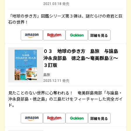
2021.03.18 発売
「地球の歩き方」図鑑シリーズ第３弾は、謎だらけの奇岩と巨
石の世界！
詳細を見る
０３ 地球の歩き方 島旅 与論島
沖永良部島 徳之島～奄美群島②～
３訂版
島旅
2025.12.11 発売
見たことのない世界に心奪われる！ 奄美群島南部「与論島・
沖永良部島・徳之島」の三島だけをフィーチャーした完全ガイ
ド。
詳細を見る