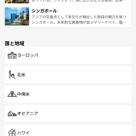
るはずだ。 なお、新着のベトナム情報は
コンテンツ一覧
を
は世界的に有名で、屋台から高級レストランまで味覚を刺
的なアートスポット、そして歴史と現代が融合した町並
参照してほしい。
シンガポール
激する。気候は一年中温暖で、どの季節にも異なる楽しみ
み、どこを訪れても感動するはず。観光スポットが密集し
が待っている。親しみやすいタイの人々、仏教を中心とし
ており、効率よく見どころを回れるのも魅力。息をのむよ
アジアの交差点として多文化が融合した独自の魅力を放つ
た文化、そして多様な観光資源が、訪れる旅人を魅了し続
うな絶景から文化的な体験まで、香港を存分に楽しみ尽く
シンガポール。未来的な建築物が並ぶマリーナベイ、歴史
ける。 なお、新着のタイ情報は
コンテンツ一覧
を参照して
そう。 なお、新着の香港情報は
コンテンツ一覧
を参照して
と伝統を感じられるエスニックタウン、多数の緑豊かな公
ほしい。
ほしい。
園や自然保護区など、自然が調和した近代的な景観と文化
の多様性あふれるカラフルな町は、どこを歩いても新しい
国と地域
発見がある。さらに、治安のよさや充実した公共交通機関
も、旅行者にとっては魅力的なポイント。グルメも豊富
で、ホーカーズは地元の風情を楽しめる外せないスポット
ヨーロッパ
だ。訪れる人を飽きさせないシンガポールで、多様な魅力
を体感しよう。 なお、新着のシンガポール情報は
コンテン
ツ一覧
を参照してほしい。
北米
中南米
オセアニア
ハワイ