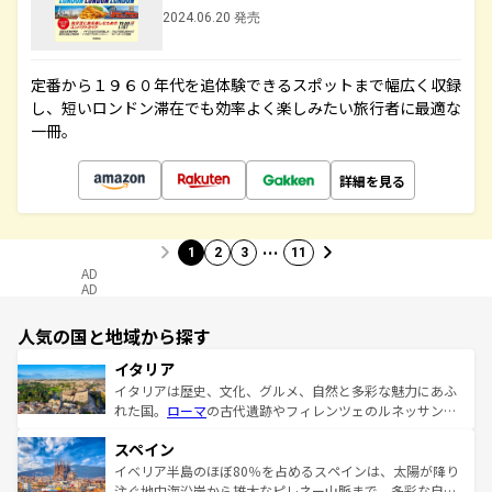
2024.06.20 発売
定番から１９６０年代を追体験できるスポットまで幅広く収録
し、短いロンドン滞在でも効率よく楽しみたい旅行者に最適な
一冊。
詳細を見る
…
1
2
3
11
AD
AD
人気の国と地域から探す
イタリア
イタリアは歴史、文化、グルメ、自然と多彩な魅力にあふ
れた国。
ローマ
の古代遺跡やフィレンツェのルネッサンス
美術、ヴェネツィアの運河など、歴史あるスポットはもち
スペイン
ろん、トスカーナの美しい田園風景やアマルフィ海岸の絶
景など、自然景観も見逃せない。観光の合間には、本場の
イベリア半島のほぼ80％を占めるスペインは、太陽が降り
ピザやパスタなど、絶品のイタリア料理を堪能することも
注ぐ地中海沿岸から雄大なピレネー山脈まで、多彩な自然