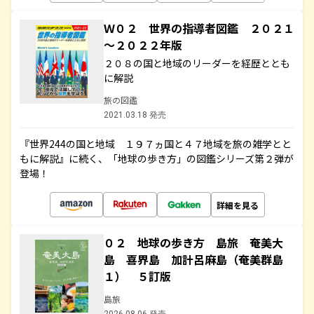
Ｗ０２ 世界の指導者図鑑 ２０２１
～２０２２年版
２０８の国と地域のリーダーを経歴ととも
に解説
旅の図鑑
2021.03.18 発売
『世界244の国と地域 １９７ヵ国と４７地域を旅の雑学とと
もに解説』に続く、「地球の歩き方」の図鑑シリーズ第２弾が
登場！
詳細を見る
０２ 地球の歩き方 島旅 奄美大
島 喜界島 加計呂麻島（奄美群島
１） ５訂版
島旅