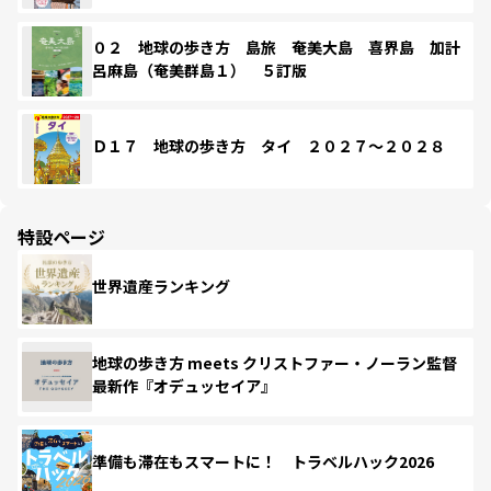
０２ 地球の歩き方 島旅 奄美大島 喜界島 加計
呂麻島（奄美群島１） ５訂版
Ｄ１７ 地球の歩き方 タイ ２０２７～２０２８
特設ページ
世界遺産ランキング
地球の歩き方 meets クリストファー・ノーラン監督
最新作『オデュッセイア』
準備も滞在もスマートに！ トラベルハック2026