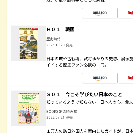
Ｈ０１ 戦国
歴史時代
2025.10.23 発売
日本の城や古戦場、武将ゆかりの史跡、展示
イドする歴史ファン必携の一冊。
Ｓ０１ 今こそ学びたい日本のこと
知っているようで知らない 日本人の心、食
BOOKS 旅の読み物
2022.07.21 発売
１万人の訪日外国人を案内したガイドが、日