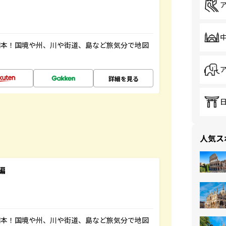
図本！国境や州、川や街道、島など旅気分で地図
詳細を見る
人気ス
編
図本！国境や州、川や街道、島など旅気分で地図