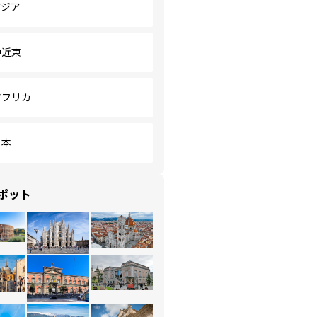
アジア
中近東
アフリカ
日本
ポット