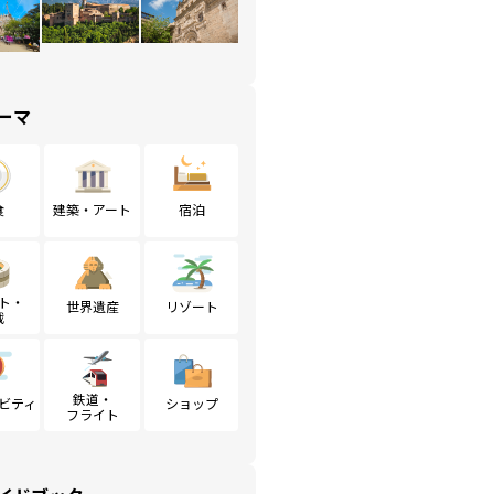
ーマ
食
建築・アート
宿泊
ト・
世界遺産
リゾート
戦
鉄道・
ビティ
ショップ
フライト