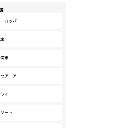
域
ヨーロッパ
北米
中南米
オセアニア
ハワイ
リゾート