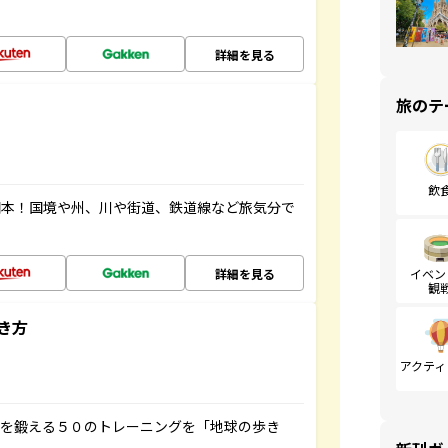
詳細を見る
旅のテ
飲
図本！国境や州、川や街道、鉄道線など旅気分で
詳細を見る
イベン
観
き方
アクティ
脳を鍛える５０のトレーニングを「地球の歩き