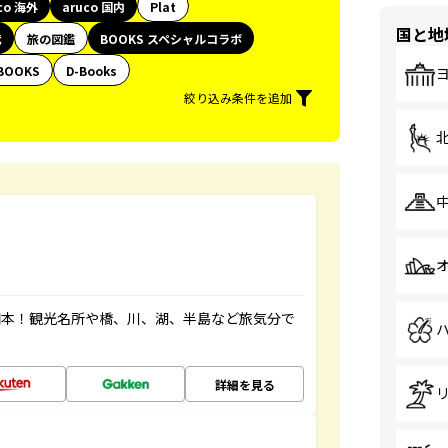
co 海外
aruco 国内
Plat
国と地
代
旅の図鑑
BOOKS スペシャルコラボ
BOOKS
D-Books
絞り込み条件を追加
図本！観光名所や橋、川、湖、半島など旅気分で
詳細を見る