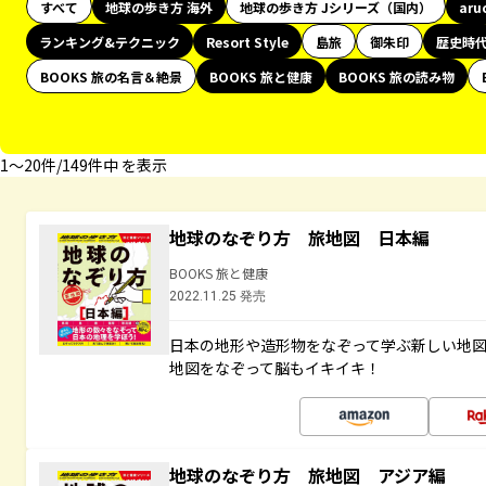
すべて
地球の歩き方 海外
地球の歩き方 Jシリーズ（国内）
aru
ランキング&テクニック
Resort Style
島旅
御朱印
歴史時
BOOKS 旅の名言＆絶景
BOOKS 旅と健康
BOOKS 旅の読み物
1〜20件/149件中 を表示
地球のなぞり方 旅地図 日本編
BOOKS 旅と健康
2022.11.25 発売
日本の地形や造形物をなぞって学ぶ新しい地
地図をなぞって脳もイキイキ！
地球のなぞり方 旅地図 アジア編