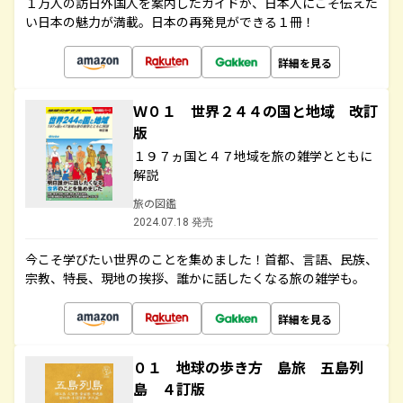
１万人の訪日外国人を案内したガイドが、日本人にこそ伝えた
い日本の魅力が満載。日本の再発見ができる１冊！
詳細を見る
Ｗ０１ 世界２４４の国と地域 改訂
版
１９７ヵ国と４７地域を旅の雑学とともに
解説
旅の図鑑
2024.07.18 発売
今こそ学びたい世界のことを集めました！首都、言語、民族、
宗教、特長、現地の挨拶、誰かに話したくなる旅の雑学も。
詳細を見る
０１ 地球の歩き方 島旅 五島列
島 ４訂版