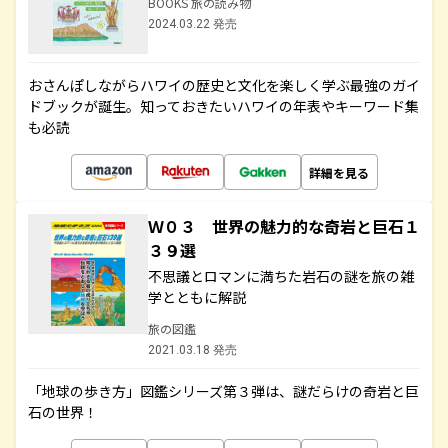
BOOKS 旅の読み物
2024.03.22 発売
おさんぽしながらハワイの歴史と文化を楽しく学ぶ最強のガイ
ドブックが誕生。知っておきたいハワイの年表やキーワード集
も必読
詳細を見る
Ｗ０３ 世界の魅力的な奇岩と巨石１
３９選
不思議とロマンに満ちた岩石の謎を旅の雑
学とともに解説
旅の図鑑
2021.03.18 発売
「地球の歩き方」図鑑シリーズ第３弾は、謎だらけの奇岩と巨
石の世界！