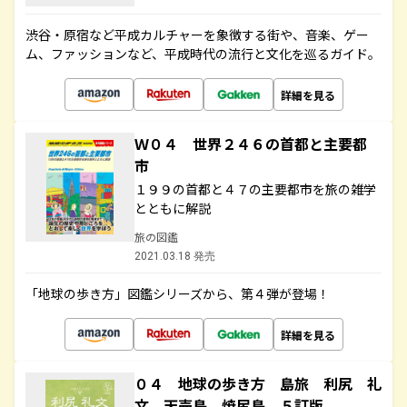
渋谷・原宿など平成カルチャーを象徴する街や、音楽、ゲー
ム、ファッションなど、平成時代の流行と文化を巡るガイド。
詳細を見る
Ｗ０４ 世界２４６の首都と主要都
市
１９９の首都と４７の主要都市を旅の雑学
とともに解説
旅の図鑑
2021.03.18 発売
「地球の歩き方」図鑑シリーズから、第４弾が登場！
詳細を見る
０４ 地球の歩き方 島旅 利尻 礼
文 天売島 焼尻島 ５訂版