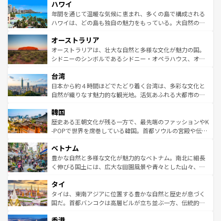
ハワイ
ば市内交通費無料で観光を楽しむこともできる。 なお、新
のような巨大都市は、観光、ショッピング、エンターテイ
着のスイス情報は
コンテンツ一覧
を参照してほしい。
ンメントが詰まった刺激的なスポットだ。一方、アメリカ
年間を通じて温暖な気候に恵まれ、多くの島で構成される
西部には大自然が広がり、グランドキャニオンやイエロー
ハワイは、どの島も独自の魅力をもっている。大自然の神
ストーン国立公園といった絶景が堪能できる。さらに、南
秘を感じたいなら、火山が生み出した壮大な景観を誇るハ
オーストラリア
部のニューオーリンズでは、音楽と美食が融合した独特の
ワイ島は見逃せない。また、定番の観光地といえばオアフ
文化が魅力。旅行者はアメリカの各地域で異なる魅力を楽
島だが、静かな自然を求めるならマウイ島やカウアイ島が
オーストラリアは、壮大な自然と多様な文化が魅力の国。
しみながら、その多様性と豊かな歴史を感じることができ
おすすめ。エメラルドグリーンに輝く海をはじめ、豊かな
シドニーのシンボルであるシドニー・オペラハウス、オー
るだろう。車でのロードトリップや列車の旅も、アメリカ
文化や歴史が息づいている。「アロハスピリット」と呼ば
ストラリア東海岸北部に広がる大サンゴ礁地帯グレートバ
ならではの贅沢な旅のスタイルだ。 なお、新着のアメリカ
台湾
れるおもてなしの心で訪れる人々を迎えてくれるハワイの
リアリーフや大陸中央部にそびえるウルル（エアーズロッ
情報は
コンテンツ一覧
を参照してほしい。
人々、おいしいローカルフードやハワイアンミュージッ
ク）、タスマニアの美しい原生林やケアンズの熱帯雨林な
日本から約４時間ほどでたどり着く台湾は、多彩な文化と
ク、伝統的なフラダンスなど、すべてがハワイの魅力を彩
ど、見どころがたくさん。また、カフェやワイン、オージ
自然が織りなす魅力的な観光地。活気あふれる大都市の台
っている。訪れるたびに新しい発見と感動が待っているハ
ービーフなどの食文化も豊かで、美味しいものであふれて
北やノスタルジックな町並みが人気な九份（ジォウフェ
ワイを、存分に味わってほしい。 なお、新着のハワイ情報
韓国
いる。アクティビティも充実しており、サーフィンやダイ
ン）、静ひつな山岳地帯である台湾東部など、都市の喧騒
は
コンテンツ一覧
を参照してほしい。
ビング、ハイキングなど、アウトドア好きにはたまらな
と山間の静けさが共存しており、訪れる人に新しい発見と
歴史ある王朝文化が残る一方で、最先端のファッションやK
い。オーストラリアの多彩な魅力を存分に味わいつくそ
驚きをもたらしてくれる。また、奥深い台湾の食文化も魅
-POPで世界を席巻している韓国。首都ソウルの宮殿や伝統
う。 なお、新着のオーストラリア情報は
コンテンツ一覧
を
力で、夜市などの屋台グルメから高級料理、ヘルシーで美
家屋が並ぶエリアでは韓国の歴史と文化に浸ることがで
参照してほしい。
ベトナム
容にもいいと評判のスイーツなど、バラエティ豊かな料理
き、地方に足を延ばせば四季折々の自然美を楽しむことが
が味わえる。 なお、新着の台湾情報は
コンテンツ一覧
を参
できる。そして、キムチや焼肉、絶品のストリートフード
豊かな自然と多様な文化が魅力的なベトナム。南北に細長
照してほしい。
まで、さまざまな韓国料理が待っている。夜には、韓国な
く伸びる国土には、広大な田園風景や青々とした山々、世
らではのナイトライフも堪能できる。あたたかいホスピタ
界遺産に登録された壮大な自然景観が点在し、都市部では
タイ
リティに包まれながら、韓国の多彩な魅力を心ゆくまで味
急速な発展と共に伝統が息づく。ハノイの古い町並みやホ
わってみてほしい。 なお、新着の韓国情報は
コンテンツ一
ーチミン市のフランス統治時代の建物も、独特の雰囲気を
タイは、東南アジアに位置する豊かな自然と歴史が息づく
覧
を参照してほしい。
醸し出している。また、バラエティの豊かさとおいしさで
国だ。首都バンコクは高層ビルが立ち並ぶ一方、伝統的な
世界中の食通を魅了してやまないベトナム料理も魅力のひ
寺院や市場がいたるところに点在し、古きよき文化と現代
香港
とつ。フォーやバインミー、ベトナムコーヒーなどは、ぜ
の活気が交差している。北部ではチェンマイなどの山岳地