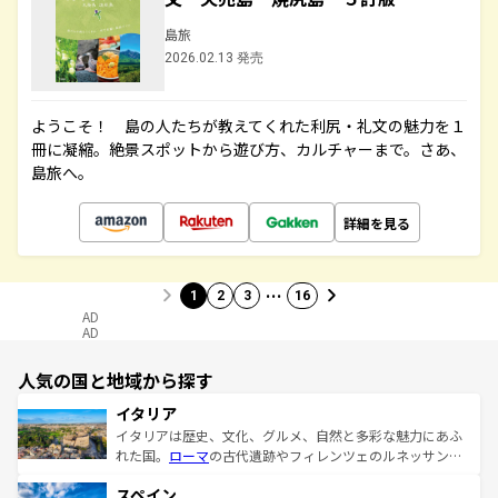
島旅
2026.02.13 発売
ようこそ！ 島の人たちが教えてくれた利尻・礼文の魅力を１
冊に凝縮。絶景スポットから遊び方、カルチャーまで。さあ、
島旅へ。
詳細を見る
…
1
2
3
16
AD
AD
人気の国と地域から探す
イタリア
イタリアは歴史、文化、グルメ、自然と多彩な魅力にあふ
れた国。
ローマ
の古代遺跡やフィレンツェのルネッサンス
美術、ヴェネツィアの運河など、歴史あるスポットはもち
スペイン
ろん、トスカーナの美しい田園風景やアマルフィ海岸の絶