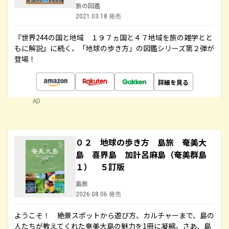
旅の図鑑
2021.03.18 発売
『世界244の国と地域 １９７ヵ国と４７地域を旅の雑学とと
もに解説』に続く、「地球の歩き方」の図鑑シリーズ第２弾が
登場！
詳細を見る
AD
０２ 地球の歩き方 島旅 奄美大
島 喜界島 加計呂麻島（奄美群島
１） ５訂版
島旅
2026.08.06 発売
ようこそ！ 絶景スポットから遊び方、カルチャーまで、島の
人たちが教えてくれた奄美大島の魅力を1冊に凝縮。さあ、島