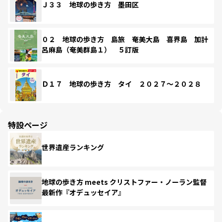
Ｊ３３ 地球の歩き方 墨田区
０２ 地球の歩き方 島旅 奄美大島 喜界島 加計
呂麻島（奄美群島１） ５訂版
Ｄ１７ 地球の歩き方 タイ ２０２７～２０２８
特設ページ
世界遺産ランキング
地球の歩き方 meets クリストファー・ノーラン監督
最新作『オデュッセイア』