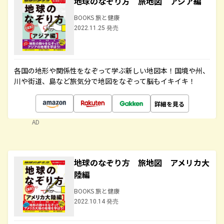
地球のなぞり方 旅地図 アジア編
BOOKS 旅と健康
2022.11.25 発売
各国の地形や関係性をなぞって学ぶ新しい地図本！国境や州、
川や街道、島など旅気分で地図をなぞって脳もイキイキ！
詳細を見る
AD
地球のなぞり方 旅地図 アメリカ大
陸編
BOOKS 旅と健康
2022.10.14 発売