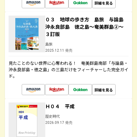
詳細を見る
０３ 地球の歩き方 島旅 与論島
沖永良部島 徳之島～奄美群島②～
３訂版
島旅
2025.12.11 発売
見たことのない世界に心奪われる！ 奄美群島南部「与論島・
沖永良部島・徳之島」の三島だけをフィーチャーした完全ガイ
ド。
詳細を見る
Ｈ０４ 平成
歴史時代
2026.09.17 発売