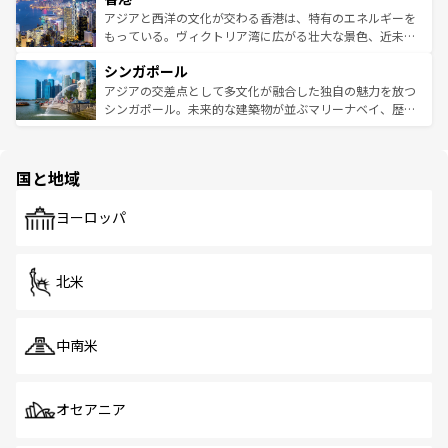
ひ現地で味わいたい。どの地域を訪れてもあたたかい人々
帯で自然と触れ合い、南部ではプーケットやクラビの美し
アジアと西洋の文化が交わる香港は、特有のエネルギーを
が旅行者を迎えてくれるので、きっと忘れられない旅にな
いビーチでリゾート気分を楽しむことができる。タイ料理
もっている。ヴィクトリア湾に広がる壮大な景色、近未来
るはずだ。 なお、新着のベトナム情報は
コンテンツ一覧
を
は世界的に有名で、屋台から高級レストランまで味覚を刺
的なアートスポット、そして歴史と現代が融合した町並
参照してほしい。
シンガポール
激する。気候は一年中温暖で、どの季節にも異なる楽しみ
み、どこを訪れても感動するはず。観光スポットが密集し
が待っている。親しみやすいタイの人々、仏教を中心とし
ており、効率よく見どころを回れるのも魅力。息をのむよ
アジアの交差点として多文化が融合した独自の魅力を放つ
た文化、そして多様な観光資源が、訪れる旅人を魅了し続
うな絶景から文化的な体験まで、香港を存分に楽しみ尽く
シンガポール。未来的な建築物が並ぶマリーナベイ、歴史
ける。 なお、新着のタイ情報は
コンテンツ一覧
を参照して
そう。 なお、新着の香港情報は
コンテンツ一覧
を参照して
と伝統を感じられるエスニックタウン、多数の緑豊かな公
ほしい。
ほしい。
園や自然保護区など、自然が調和した近代的な景観と文化
の多様性あふれるカラフルな町は、どこを歩いても新しい
国と地域
発見がある。さらに、治安のよさや充実した公共交通機関
も、旅行者にとっては魅力的なポイント。グルメも豊富
で、ホーカーズは地元の風情を楽しめる外せないスポット
ヨーロッパ
だ。訪れる人を飽きさせないシンガポールで、多様な魅力
を体感しよう。 なお、新着のシンガポール情報は
コンテン
ツ一覧
を参照してほしい。
北米
中南米
オセアニア