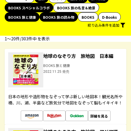
BOOKS スペシャルコラボ
BOOKS 旅の名言＆絶景
BOOKS 旅と健康
BOOKS 旅の読み物
BOOKS
D-Books
絞り込み条件を追加
1〜20件/303件中 を表示
地球のなぞり方 旅地図 日本編
BOOKS 旅と健康
2022.11.25 発売
日本の地形や造形物をなぞって学ぶ新しい地図本！観光名所や
橋、川、湖、半島など旅気分で地図をなぞって脳もイキイキ！
詳細を見る