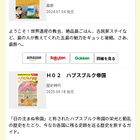
島旅
2024.07.04 発売
ようこそ！世界遺産の教会、絶品島ごはん、古民家ステイな
ど、島の人が教えてくれた五島の魅力をギュッと凝縮。さあ、
島旅へ。
詳細を見る
Ｈ０２ ハプスブルク帝国
歴史時代
2025.09.18 発売
「日の沈まぬ帝国」と称されたハプスブルク帝国の栄光と動乱
の歴史をたどり、今なお各国に残る史跡を巡る歴史を旅するガ
イド。