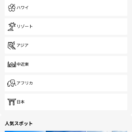
ハワイ
リゾート
アジア
中近東
アフリカ
日本
人気スポット