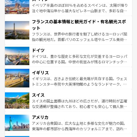
景など、自然景観も見逃せない。観光の合間には、本場の
イベリア半島のほぼ80％を占めるスペインは、太陽が降り
ピザやパスタなど、絶品のイタリア料理を堪能することも
注ぐ地中海沿岸から雄大なピレネー山脈まで、多彩な自然
できる。朝目覚めてから夜眠るまで、すべての瞬間を楽し
と文化が詰まったヨーロッパ屈指の旅行先だ。多様な地域
フランスの基本情報と観光ガイド・有名観光スポ
ませてくれるイタリアで、忘れられない旅をしてみよう！
文化が根付くこの国では、情熱的なフラメンコ、熱気あふ
なお、新着のイタリア情報は
コンテンツ一覧
を参照してほ
れる闘牛、そして美味しいタパスが生活の一部となってい
ット
しい。
る。首都マドリードの洗練された雰囲気や、バルセロナの
フランスは、世界中の旅行者を魅了し続けるヨーロッパ屈
アートに溢れた街角から、地方では古代ローマ遺跡や中世
指の観光地だ。首都パリのエッフェル塔やルーブル美術館
の城塞都市、穏やかなビーチリゾートまで多彩な表情を見
といった象徴的なスポットから、田舎町の古風な美しさま
せる。地方によって風土や気候が異なるスペインはその個
ドイツ
で、幅広い魅力が詰まっている。華麗な宮殿、歴史的な大
性で訪れる人を魅了する。 なお、新着のスペイン情報は
コ
聖堂、美しいビーチ、そして豊かな自然が、訪れる者を心
ドイツは、豊かな歴史と多彩な文化が交差するヨーロッパ
ンテンツ一覧
を参照してほしい。
から魅了する。また、フランスは美食の国としても知ら
の中心に位置する国。中世の街並みが残るロマンチック街
れ、フランス料理はユネスコ無形文化遺産にも登録されて
道から、未来を先取りするようなモダンな都市まで多様な
イギリス
いる。シャンパンの発祥地であるランス、プロヴァンスの
顔を持つこの国は、どこを歩いても飽きることがない。ベ
香り高いラベンダー畑など、多彩な楽しみ方が可能だ。さ
ルリンの文化的活気、バイエルン州のアルプスの絶景、そ
イギリスは、古きよき伝統と最先端が共存する国。ウェス
らに、パリ以外の地域にも魅力が溢れており、どの街角に
してライン川沿いのワイン畑といった風景は必見。ビール
トミンスター寺院や大英博物館のようなランドマーク、歴
も豊かな歴史と文化が息づいている。パリ以外の個性あふ
とソーセージを味わいながら地元の人と過ごす楽しい時間
史ある大学都市、美しい丘陵地帯や牧歌的な風景など、エ
れる地方に足を運ぶとそれぞれで全く異なる文化を体験で
スイス
は、お酒好きな人にはぜひ体験してほしい。 なお、新着の
リアごとに異なる魅力がある。また、優雅なアフタヌーン
きるだろう。 なお、新着のフランス情報は
コンテンツ一覧
ドイツ情報は
コンテンツ一覧
を参照してほしい。
ティー、ビール好きにはたまらない英国パブ、サッカー観
スイスの国土面積は九州ほどの広さだが、運行時刻が正確
を参照してほしい。
戦など、本場だからこそできる体験も豊富。イギリスを旅
な交通網が整備されており、初心者でも安心して個人旅行
して楽しみつくそう。 なお、新着のイギリス情報は
コンテ
を楽しめる。日本同様に時刻表どおりの旅が可能だ。中世
アメリカ
ンツ一覧
を参照してほしい。
の建物がそのまま残る町や、スイスならではのユニークな
博物館もあり、アルプス観光だけでなく町歩きも満喫する
アメリカ合衆国は、広大な土地と多様な文化が魅力の国。
ことができる。国民の所得が高いため物価も高いが、旅行
東海岸の都市部から西海岸のカリフォルニアまで、訪れる
者向けの交通パス提供のサービスもあり、うまく活用すれ
場所ごとに異なる風景と体験が待っている。ニューヨーク