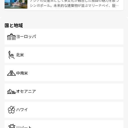
アジアの交差点として多文化が融合した独自の魅力を放つ
た文化、そして多様な観光資源が、訪れる旅人を魅了し続
うな絶景から文化的な体験まで、香港を存分に楽しみ尽く
シンガポール。未来的な建築物が並ぶマリーナベイ、歴史
ける。 なお、新着のタイ情報は
コンテンツ一覧
を参照して
そう。 なお、新着の香港情報は
コンテンツ一覧
を参照して
と伝統を感じられるエスニックタウン、多数の緑豊かな公
ほしい。
ほしい。
園や自然保護区など、自然が調和した近代的な景観と文化
の多様性あふれるカラフルな町は、どこを歩いても新しい
国と地域
発見がある。さらに、治安のよさや充実した公共交通機関
も、旅行者にとっては魅力的なポイント。グルメも豊富
で、ホーカーズは地元の風情を楽しめる外せないスポット
ヨーロッパ
だ。訪れる人を飽きさせないシンガポールで、多様な魅力
を体感しよう。 なお、新着のシンガポール情報は
コンテン
ツ一覧
を参照してほしい。
北米
中南米
オセアニア
ハワイ