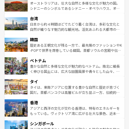
文化が魅力。旅行者はアメリカの各地域で異なる魅力を楽
島だが、静かな自然を求めるならマウイ島やカウアイ島が
オーストラリアは、壮大な自然と多様な文化が魅力の国。
しみながら、その多様性と豊かな歴史を感じることができ
おすすめ。エメラルドグリーンに輝く海をはじめ、豊かな
シドニーのシンボルであるシドニー・オペラハウス、オー
るだろう。車でのロードトリップや列車の旅も、アメリカ
文化や歴史が息づいている。「アロハスピリット」と呼ば
ストラリア東海岸北部に広がる大サンゴ礁地帯グレートバ
ならではの贅沢な旅のスタイルだ。 なお、新着のアメリカ
台湾
れるおもてなしの心で訪れる人々を迎えてくれるハワイの
リアリーフや大陸中央部にそびえるウルル（エアーズロッ
情報は
コンテンツ一覧
を参照してほしい。
人々、おいしいローカルフードやハワイアンミュージッ
ク）、タスマニアの美しい原生林やケアンズの熱帯雨林な
日本から約４時間ほどでたどり着く台湾は、多彩な文化と
ク、伝統的なフラダンスなど、すべてがハワイの魅力を彩
ど、見どころがたくさん。また、カフェやワイン、オージ
自然が織りなす魅力的な観光地。活気あふれる大都市の台
っている。訪れるたびに新しい発見と感動が待っているハ
ービーフなどの食文化も豊かで、美味しいものであふれて
北やノスタルジックな町並みが人気な九份（ジォウフェ
ワイを、存分に味わってほしい。 なお、新着のハワイ情報
韓国
いる。アクティビティも充実しており、サーフィンやダイ
ン）、静ひつな山岳地帯である台湾東部など、都市の喧騒
は
コンテンツ一覧
を参照してほしい。
ビング、ハイキングなど、アウトドア好きにはたまらな
と山間の静けさが共存しており、訪れる人に新しい発見と
歴史ある王朝文化が残る一方で、最先端のファッションやK
い。オーストラリアの多彩な魅力を存分に味わいつくそ
驚きをもたらしてくれる。また、奥深い台湾の食文化も魅
-POPで世界を席巻している韓国。首都ソウルの宮殿や伝統
う。 なお、新着のオーストラリア情報は
コンテンツ一覧
を
力で、夜市などの屋台グルメから高級料理、ヘルシーで美
家屋が並ぶエリアでは韓国の歴史と文化に浸ることがで
参照してほしい。
ベトナム
容にもいいと評判のスイーツなど、バラエティ豊かな料理
き、地方に足を延ばせば四季折々の自然美を楽しむことが
が味わえる。 なお、新着の台湾情報は
コンテンツ一覧
を参
できる。そして、キムチや焼肉、絶品のストリートフード
豊かな自然と多様な文化が魅力的なベトナム。南北に細長
照してほしい。
まで、さまざまな韓国料理が待っている。夜には、韓国な
く伸びる国土には、広大な田園風景や青々とした山々、世
らではのナイトライフも堪能できる。あたたかいホスピタ
界遺産に登録された壮大な自然景観が点在し、都市部では
タイ
リティに包まれながら、韓国の多彩な魅力を心ゆくまで味
急速な発展と共に伝統が息づく。ハノイの古い町並みやホ
わってみてほしい。 なお、新着の韓国情報は
コンテンツ一
ーチミン市のフランス統治時代の建物も、独特の雰囲気を
タイは、東南アジアに位置する豊かな自然と歴史が息づく
覧
を参照してほしい。
醸し出している。また、バラエティの豊かさとおいしさで
国だ。首都バンコクは高層ビルが立ち並ぶ一方、伝統的な
世界中の食通を魅了してやまないベトナム料理も魅力のひ
寺院や市場がいたるところに点在し、古きよき文化と現代
香港
とつ。フォーやバインミー、ベトナムコーヒーなどは、ぜ
の活気が交差している。北部ではチェンマイなどの山岳地
ひ現地で味わいたい。どの地域を訪れてもあたたかい人々
帯で自然と触れ合い、南部ではプーケットやクラビの美し
アジアと西洋の文化が交わる香港は、特有のエネルギーを
が旅行者を迎えてくれるので、きっと忘れられない旅にな
いビーチでリゾート気分を楽しむことができる。タイ料理
もっている。ヴィクトリア湾に広がる壮大な景色、近未来
るはずだ。 なお、新着のベトナム情報は
コンテンツ一覧
を
は世界的に有名で、屋台から高級レストランまで味覚を刺
的なアートスポット、そして歴史と現代が融合した町並
参照してほしい。
シンガポール
激する。気候は一年中温暖で、どの季節にも異なる楽しみ
み、どこを訪れても感動するはず。観光スポットが密集し
が待っている。親しみやすいタイの人々、仏教を中心とし
ており、効率よく見どころを回れるのも魅力。息をのむよ