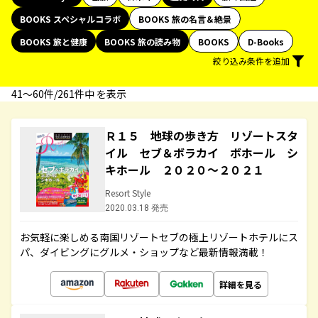
BOOKS スペシャルコラボ
BOOKS 旅の名言＆絶景
BOOKS 旅と健康
BOOKS 旅の読み物
BOOKS
D-Books
絞り込み条件を追加
41〜60件/261件中 を表示
Ｒ１５ 地球の歩き方 リゾートスタ
イル セブ＆ボラカイ ボホール シ
キホール ２０２０～２０２１
Resort Style
2020.03.18 発売
お気軽に楽しめる南国リゾートセブの極上リゾートホテルにス
パ、ダイビングにグルメ・ショップなど最新情報満載！
詳細を見る