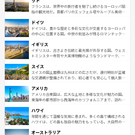
ット
しい。
る。首都マドリードの洗練された雰囲気や、バルセロナの
フランスは、世界中の旅行者を魅了し続けるヨーロッパ屈
アートに溢れた街角から、地方では古代ローマ遺跡や中世
指の観光地だ。首都パリのエッフェル塔やルーブル美術館
の城塞都市、穏やかなビーチリゾートまで多彩な表情を見
といった象徴的なスポットから、田舎町の古風な美しさま
せる。地方によって風土や気候が異なるスペインはその個
ドイツ
で、幅広い魅力が詰まっている。華麗な宮殿、歴史的な大
性で訪れる人を魅了する。 なお、新着のスペイン情報は
コ
聖堂、美しいビーチ、そして豊かな自然が、訪れる者を心
ドイツは、豊かな歴史と多彩な文化が交差するヨーロッパ
ンテンツ一覧
を参照してほしい。
から魅了する。また、フランスは美食の国としても知ら
の中心に位置する国。中世の街並みが残るロマンチック街
れ、フランス料理はユネスコ無形文化遺産にも登録されて
道から、未来を先取りするようなモダンな都市まで多様な
イギリス
いる。シャンパンの発祥地であるランス、プロヴァンスの
顔を持つこの国は、どこを歩いても飽きることがない。ベ
香り高いラベンダー畑など、多彩な楽しみ方が可能だ。さ
ルリンの文化的活気、バイエルン州のアルプスの絶景、そ
イギリスは、古きよき伝統と最先端が共存する国。ウェス
らに、パリ以外の地域にも魅力が溢れており、どの街角に
してライン川沿いのワイン畑といった風景は必見。ビール
トミンスター寺院や大英博物館のようなランドマーク、歴
も豊かな歴史と文化が息づいている。パリ以外の個性あふ
とソーセージを味わいながら地元の人と過ごす楽しい時間
史ある大学都市、美しい丘陵地帯や牧歌的な風景など、エ
れる地方に足を運ぶとそれぞれで全く異なる文化を体験で
スイス
は、お酒好きな人にはぜひ体験してほしい。 なお、新着の
リアごとに異なる魅力がある。また、優雅なアフタヌーン
きるだろう。 なお、新着のフランス情報は
コンテンツ一覧
ドイツ情報は
コンテンツ一覧
を参照してほしい。
ティー、ビール好きにはたまらない英国パブ、サッカー観
スイスの国土面積は九州ほどの広さだが、運行時刻が正確
を参照してほしい。
戦など、本場だからこそできる体験も豊富。イギリスを旅
な交通網が整備されており、初心者でも安心して個人旅行
して楽しみつくそう。 なお、新着のイギリス情報は
コンテ
を楽しめる。日本同様に時刻表どおりの旅が可能だ。中世
アメリカ
ンツ一覧
を参照してほしい。
の建物がそのまま残る町や、スイスならではのユニークな
博物館もあり、アルプス観光だけでなく町歩きも満喫する
アメリカ合衆国は、広大な土地と多様な文化が魅力の国。
ことができる。国民の所得が高いため物価も高いが、旅行
東海岸の都市部から西海岸のカリフォルニアまで、訪れる
者向けの交通パス提供のサービスもあり、うまく活用すれ
場所ごとに異なる風景と体験が待っている。ニューヨーク
ハワイ
ば市内交通費無料で観光を楽しむこともできる。 なお、新
のような巨大都市は、観光、ショッピング、エンターテイ
着のスイス情報は
コンテンツ一覧
を参照してほしい。
ンメントが詰まった刺激的なスポットだ。一方、アメリカ
年間を通じて温暖な気候に恵まれ、多くの島で構成される
西部には大自然が広がり、グランドキャニオンやイエロー
ハワイは、どの島も独自の魅力をもっている。大自然の神
ストーン国立公園といった絶景が堪能できる。さらに、南
秘を感じたいなら、火山が生み出した壮大な景観を誇るハ
オーストラリア
部のニューオーリンズでは、音楽と美食が融合した独特の
ワイ島は見逃せない。また、定番の観光地といえばオアフ