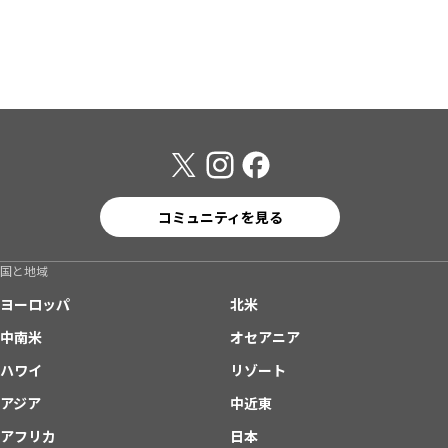
コミュニティを見る
国と地域
ヨーロッパ
北米
中南米
オセアニア
ハワイ
リゾート
アジア
中近東
アフリカ
日本