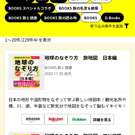
BOOKS スペシャルコラボ
BOOKS 旅の名言＆絶景
BOOKS 旅と健康
BOOKS 旅の読み物
BOOKS
D-Books
絞り込み条件を追加
1〜20件/229件中 を表示
地球のなぞり方 旅地図 日本編
BOOKS 旅と健康
2022.11.25 発売
日本の地形や造形物をなぞって学ぶ新しい地図本！観光名所や
橋、川、湖、半島など旅気分で地図をなぞって脳もイキイキ！
詳細を見る