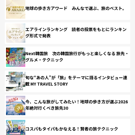
地球の歩き方アワード みんなで選ぶ、旅のベスト。
エアラインランキング 読者の投票をもとにランキン
グ形式で発表
Next韓国旅 次の韓国旅行がもっと楽しくなる 旅先・
グルメ・テクニック
旬な“あの人”が「旅」をテーマに語るインタビュー連
載 MY TRAVEL STORY
今、こんな旅がしてみたい！地球の歩き方が選ぶ2026
年絶対行くべき旅先30
コスパもタイパもかなえる！賢者の旅テクニック