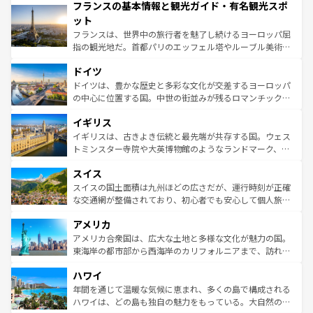
フランスの基本情報と観光ガイド・有名観光スポ
ませてくれるイタリアで、忘れられない旅をしてみよう！
文化が根付くこの国では、情熱的なフラメンコ、熱気あふ
なお、新着のイタリア情報は
コンテンツ一覧
を参照してほ
れる闘牛、そして美味しいタパスが生活の一部となってい
ット
しい。
る。首都マドリードの洗練された雰囲気や、バルセロナの
フランスは、世界中の旅行者を魅了し続けるヨーロッパ屈
アートに溢れた街角から、地方では古代ローマ遺跡や中世
指の観光地だ。首都パリのエッフェル塔やルーブル美術館
の城塞都市、穏やかなビーチリゾートまで多彩な表情を見
といった象徴的なスポットから、田舎町の古風な美しさま
せる。地方によって風土や気候が異なるスペインはその個
ドイツ
で、幅広い魅力が詰まっている。華麗な宮殿、歴史的な大
性で訪れる人を魅了する。 なお、新着のスペイン情報は
コ
聖堂、美しいビーチ、そして豊かな自然が、訪れる者を心
ドイツは、豊かな歴史と多彩な文化が交差するヨーロッパ
ンテンツ一覧
を参照してほしい。
から魅了する。また、フランスは美食の国としても知ら
の中心に位置する国。中世の街並みが残るロマンチック街
れ、フランス料理はユネスコ無形文化遺産にも登録されて
道から、未来を先取りするようなモダンな都市まで多様な
イギリス
いる。シャンパンの発祥地であるランス、プロヴァンスの
顔を持つこの国は、どこを歩いても飽きることがない。ベ
香り高いラベンダー畑など、多彩な楽しみ方が可能だ。さ
ルリンの文化的活気、バイエルン州のアルプスの絶景、そ
イギリスは、古きよき伝統と最先端が共存する国。ウェス
らに、パリ以外の地域にも魅力が溢れており、どの街角に
してライン川沿いのワイン畑といった風景は必見。ビール
トミンスター寺院や大英博物館のようなランドマーク、歴
も豊かな歴史と文化が息づいている。パリ以外の個性あふ
とソーセージを味わいながら地元の人と過ごす楽しい時間
史ある大学都市、美しい丘陵地帯や牧歌的な風景など、エ
れる地方に足を運ぶとそれぞれで全く異なる文化を体験で
スイス
は、お酒好きな人にはぜひ体験してほしい。 なお、新着の
リアごとに異なる魅力がある。また、優雅なアフタヌーン
きるだろう。 なお、新着のフランス情報は
コンテンツ一覧
ドイツ情報は
コンテンツ一覧
を参照してほしい。
ティー、ビール好きにはたまらない英国パブ、サッカー観
スイスの国土面積は九州ほどの広さだが、運行時刻が正確
を参照してほしい。
戦など、本場だからこそできる体験も豊富。イギリスを旅
な交通網が整備されており、初心者でも安心して個人旅行
して楽しみつくそう。 なお、新着のイギリス情報は
コンテ
を楽しめる。日本同様に時刻表どおりの旅が可能だ。中世
アメリカ
ンツ一覧
を参照してほしい。
の建物がそのまま残る町や、スイスならではのユニークな
博物館もあり、アルプス観光だけでなく町歩きも満喫する
アメリカ合衆国は、広大な土地と多様な文化が魅力の国。
ことができる。国民の所得が高いため物価も高いが、旅行
東海岸の都市部から西海岸のカリフォルニアまで、訪れる
者向けの交通パス提供のサービスもあり、うまく活用すれ
場所ごとに異なる風景と体験が待っている。ニューヨーク
ハワイ
ば市内交通費無料で観光を楽しむこともできる。 なお、新
のような巨大都市は、観光、ショッピング、エンターテイ
着のスイス情報は
コンテンツ一覧
を参照してほしい。
ンメントが詰まった刺激的なスポットだ。一方、アメリカ
年間を通じて温暖な気候に恵まれ、多くの島で構成される
西部には大自然が広がり、グランドキャニオンやイエロー
ハワイは、どの島も独自の魅力をもっている。大自然の神