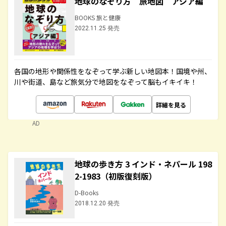
地球のなぞり方 旅地図 アジア編
BOOKS 旅と健康
2022.11.25 発売
各国の地形や関係性をなぞって学ぶ新しい地図本！国境や州、
川や街道、島など旅気分で地図をなぞって脳もイキイキ！
詳細を見る
AD
地球の歩き方 3 インド・ネパール 198
2-1983（初版復刻版）
D-Books
2018.12.20 発売