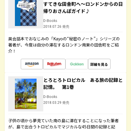
すてきな田舎町へ～ロンドンからの日
帰りおさんぽガイド♪
D-Books
2018.07.26 発売
英会話本でおなじみの「Kayoの“秘密のノート”」シリーズの
著者が、今度は自分の滞在するロンドン南東の田舎町をご紹
介！
詳細を見る
とろとろトロピカル ある旅の記録と
記憶。 第1巻
D-Books
2018.03.29 発売
子供の頃から夢見ていた南の島に滞在することになった筆者
が、島で出合うトロピカルでマジカルな45日間の記録と記