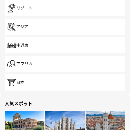
リゾート
アジア
中近東
アフリカ
日本
人気スポット