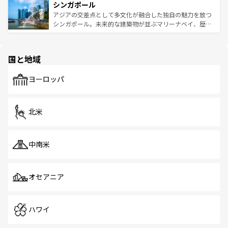
参照してほしい。
シンガポール
激する。気候は一年中温暖で、どの季節にも異なる楽しみ
み、どこを訪れても感動するはず。観光スポットが密集し
が待っている。親しみやすいタイの人々、仏教を中心とし
ており、効率よく見どころを回れるのも魅力。息をのむよ
アジアの交差点として多文化が融合した独自の魅力を放つ
た文化、そして多様な観光資源が、訪れる旅人を魅了し続
うな絶景から文化的な体験まで、香港を存分に楽しみ尽く
シンガポール。未来的な建築物が並ぶマリーナベイ、歴史
ける。 なお、新着のタイ情報は
コンテンツ一覧
を参照して
そう。 なお、新着の香港情報は
コンテンツ一覧
を参照して
と伝統を感じられるエスニックタウン、多数の緑豊かな公
ほしい。
ほしい。
園や自然保護区など、自然が調和した近代的な景観と文化
の多様性あふれるカラフルな町は、どこを歩いても新しい
国と地域
発見がある。さらに、治安のよさや充実した公共交通機関
も、旅行者にとっては魅力的なポイント。グルメも豊富
で、ホーカーズは地元の風情を楽しめる外せないスポット
ヨーロッパ
だ。訪れる人を飽きさせないシンガポールで、多様な魅力
を体感しよう。 なお、新着のシンガポール情報は
コンテン
ツ一覧
を参照してほしい。
北米
中南米
オセアニア
ハワイ