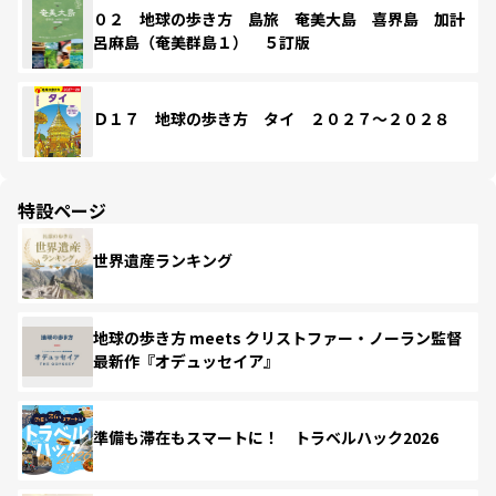
０２ 地球の歩き方 島旅 奄美大島 喜界島 加計
呂麻島（奄美群島１） ５訂版
Ｄ１７ 地球の歩き方 タイ ２０２７～２０２８
特設ページ
世界遺産ランキング
地球の歩き方 meets クリストファー・ノーラン監督
最新作『オデュッセイア』
準備も滞在もスマートに！ トラベルハック2026