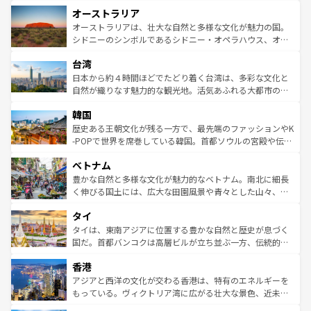
ストーン国立公園といった絶景が堪能できる。さらに、南
秘を感じたいなら、火山が生み出した壮大な景観を誇るハ
オーストラリア
部のニューオーリンズでは、音楽と美食が融合した独特の
ワイ島は見逃せない。また、定番の観光地といえばオアフ
文化が魅力。旅行者はアメリカの各地域で異なる魅力を楽
島だが、静かな自然を求めるならマウイ島やカウアイ島が
オーストラリアは、壮大な自然と多様な文化が魅力の国。
しみながら、その多様性と豊かな歴史を感じることができ
おすすめ。エメラルドグリーンに輝く海をはじめ、豊かな
シドニーのシンボルであるシドニー・オペラハウス、オー
るだろう。車でのロードトリップや列車の旅も、アメリカ
文化や歴史が息づいている。「アロハスピリット」と呼ば
ストラリア東海岸北部に広がる大サンゴ礁地帯グレートバ
ならではの贅沢な旅のスタイルだ。 なお、新着のアメリカ
台湾
れるおもてなしの心で訪れる人々を迎えてくれるハワイの
リアリーフや大陸中央部にそびえるウルル（エアーズロッ
情報は
コンテンツ一覧
を参照してほしい。
人々、おいしいローカルフードやハワイアンミュージッ
ク）、タスマニアの美しい原生林やケアンズの熱帯雨林な
日本から約４時間ほどでたどり着く台湾は、多彩な文化と
ク、伝統的なフラダンスなど、すべてがハワイの魅力を彩
ど、見どころがたくさん。また、カフェやワイン、オージ
自然が織りなす魅力的な観光地。活気あふれる大都市の台
っている。訪れるたびに新しい発見と感動が待っているハ
ービーフなどの食文化も豊かで、美味しいものであふれて
北やノスタルジックな町並みが人気な九份（ジォウフェ
ワイを、存分に味わってほしい。 なお、新着のハワイ情報
韓国
いる。アクティビティも充実しており、サーフィンやダイ
ン）、静ひつな山岳地帯である台湾東部など、都市の喧騒
は
コンテンツ一覧
を参照してほしい。
ビング、ハイキングなど、アウトドア好きにはたまらな
と山間の静けさが共存しており、訪れる人に新しい発見と
歴史ある王朝文化が残る一方で、最先端のファッションやK
い。オーストラリアの多彩な魅力を存分に味わいつくそ
驚きをもたらしてくれる。また、奥深い台湾の食文化も魅
-POPで世界を席巻している韓国。首都ソウルの宮殿や伝統
う。 なお、新着のオーストラリア情報は
コンテンツ一覧
を
力で、夜市などの屋台グルメから高級料理、ヘルシーで美
家屋が並ぶエリアでは韓国の歴史と文化に浸ることがで
参照してほしい。
ベトナム
容にもいいと評判のスイーツなど、バラエティ豊かな料理
き、地方に足を延ばせば四季折々の自然美を楽しむことが
が味わえる。 なお、新着の台湾情報は
コンテンツ一覧
を参
できる。そして、キムチや焼肉、絶品のストリートフード
豊かな自然と多様な文化が魅力的なベトナム。南北に細長
照してほしい。
まで、さまざまな韓国料理が待っている。夜には、韓国な
く伸びる国土には、広大な田園風景や青々とした山々、世
らではのナイトライフも堪能できる。あたたかいホスピタ
界遺産に登録された壮大な自然景観が点在し、都市部では
タイ
リティに包まれながら、韓国の多彩な魅力を心ゆくまで味
急速な発展と共に伝統が息づく。ハノイの古い町並みやホ
わってみてほしい。 なお、新着の韓国情報は
コンテンツ一
ーチミン市のフランス統治時代の建物も、独特の雰囲気を
タイは、東南アジアに位置する豊かな自然と歴史が息づく
覧
を参照してほしい。
醸し出している。また、バラエティの豊かさとおいしさで
国だ。首都バンコクは高層ビルが立ち並ぶ一方、伝統的な
世界中の食通を魅了してやまないベトナム料理も魅力のひ
寺院や市場がいたるところに点在し、古きよき文化と現代
香港
とつ。フォーやバインミー、ベトナムコーヒーなどは、ぜ
の活気が交差している。北部ではチェンマイなどの山岳地
ひ現地で味わいたい。どの地域を訪れてもあたたかい人々
帯で自然と触れ合い、南部ではプーケットやクラビの美し
アジアと西洋の文化が交わる香港は、特有のエネルギーを
が旅行者を迎えてくれるので、きっと忘れられない旅にな
いビーチでリゾート気分を楽しむことができる。タイ料理
もっている。ヴィクトリア湾に広がる壮大な景色、近未来
るはずだ。 なお、新着のベトナム情報は
コンテンツ一覧
を
は世界的に有名で、屋台から高級レストランまで味覚を刺
的なアートスポット、そして歴史と現代が融合した町並