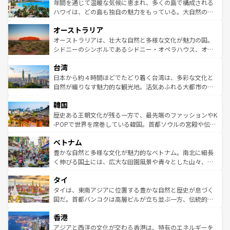
着のスイス情報は
コンテンツ一覧
を参照してほしい。
ンメントが詰まった刺激的なスポットだ。一方、アメリカ
年間を通じて温暖な気候に恵まれ、多くの島で構成される
西部には大自然が広がり、グランドキャニオンやイエロー
ハワイは、どの島も独自の魅力をもっている。大自然の神
ストーン国立公園といった絶景が堪能できる。さらに、南
秘を感じたいなら、火山が生み出した壮大な景観を誇るハ
オーストラリア
部のニューオーリンズでは、音楽と美食が融合した独特の
ワイ島は見逃せない。また、定番の観光地といえばオアフ
文化が魅力。旅行者はアメリカの各地域で異なる魅力を楽
島だが、静かな自然を求めるならマウイ島やカウアイ島が
オーストラリアは、壮大な自然と多様な文化が魅力の国。
しみながら、その多様性と豊かな歴史を感じることができ
おすすめ。エメラルドグリーンに輝く海をはじめ、豊かな
シドニーのシンボルであるシドニー・オペラハウス、オー
るだろう。車でのロードトリップや列車の旅も、アメリカ
文化や歴史が息づいている。「アロハスピリット」と呼ば
ストラリア東海岸北部に広がる大サンゴ礁地帯グレートバ
ならではの贅沢な旅のスタイルだ。 なお、新着のアメリカ
台湾
れるおもてなしの心で訪れる人々を迎えてくれるハワイの
リアリーフや大陸中央部にそびえるウルル（エアーズロッ
情報は
コンテンツ一覧
を参照してほしい。
人々、おいしいローカルフードやハワイアンミュージッ
ク）、タスマニアの美しい原生林やケアンズの熱帯雨林な
日本から約４時間ほどでたどり着く台湾は、多彩な文化と
ク、伝統的なフラダンスなど、すべてがハワイの魅力を彩
ど、見どころがたくさん。また、カフェやワイン、オージ
自然が織りなす魅力的な観光地。活気あふれる大都市の台
っている。訪れるたびに新しい発見と感動が待っているハ
ービーフなどの食文化も豊かで、美味しいものであふれて
北やノスタルジックな町並みが人気な九份（ジォウフェ
ワイを、存分に味わってほしい。 なお、新着のハワイ情報
韓国
いる。アクティビティも充実しており、サーフィンやダイ
ン）、静ひつな山岳地帯である台湾東部など、都市の喧騒
は
コンテンツ一覧
を参照してほしい。
ビング、ハイキングなど、アウトドア好きにはたまらな
と山間の静けさが共存しており、訪れる人に新しい発見と
歴史ある王朝文化が残る一方で、最先端のファッションやK
い。オーストラリアの多彩な魅力を存分に味わいつくそ
驚きをもたらしてくれる。また、奥深い台湾の食文化も魅
-POPで世界を席巻している韓国。首都ソウルの宮殿や伝統
う。 なお、新着のオーストラリア情報は
コンテンツ一覧
を
力で、夜市などの屋台グルメから高級料理、ヘルシーで美
家屋が並ぶエリアでは韓国の歴史と文化に浸ることがで
参照してほしい。
ベトナム
容にもいいと評判のスイーツなど、バラエティ豊かな料理
き、地方に足を延ばせば四季折々の自然美を楽しむことが
が味わえる。 なお、新着の台湾情報は
コンテンツ一覧
を参
できる。そして、キムチや焼肉、絶品のストリートフード
豊かな自然と多様な文化が魅力的なベトナム。南北に細長
照してほしい。
まで、さまざまな韓国料理が待っている。夜には、韓国な
く伸びる国土には、広大な田園風景や青々とした山々、世
らではのナイトライフも堪能できる。あたたかいホスピタ
界遺産に登録された壮大な自然景観が点在し、都市部では
タイ
リティに包まれながら、韓国の多彩な魅力を心ゆくまで味
急速な発展と共に伝統が息づく。ハノイの古い町並みやホ
わってみてほしい。 なお、新着の韓国情報は
コンテンツ一
ーチミン市のフランス統治時代の建物も、独特の雰囲気を
タイは、東南アジアに位置する豊かな自然と歴史が息づく
覧
を参照してほしい。
醸し出している。また、バラエティの豊かさとおいしさで
国だ。首都バンコクは高層ビルが立ち並ぶ一方、伝統的な
世界中の食通を魅了してやまないベトナム料理も魅力のひ
寺院や市場がいたるところに点在し、古きよき文化と現代
香港
とつ。フォーやバインミー、ベトナムコーヒーなどは、ぜ
の活気が交差している。北部ではチェンマイなどの山岳地
ひ現地で味わいたい。どの地域を訪れてもあたたかい人々
帯で自然と触れ合い、南部ではプーケットやクラビの美し
アジアと西洋の文化が交わる香港は、特有のエネルギーを