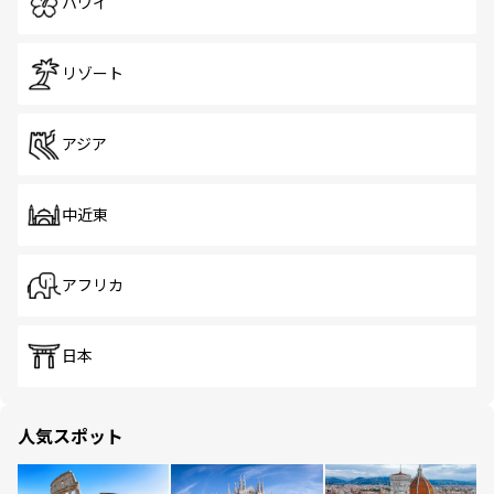
ハワイ
リゾート
アジア
中近東
アフリカ
日本
人気スポット