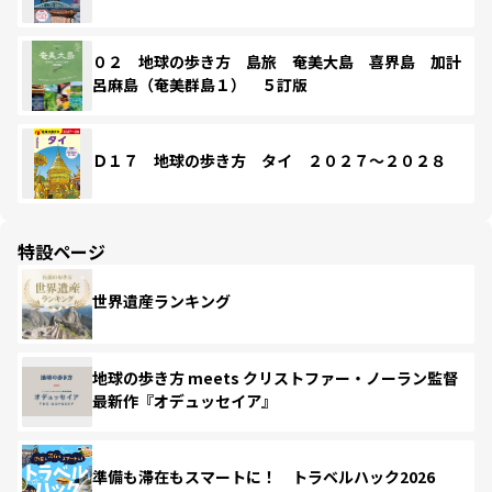
０２ 地球の歩き方 島旅 奄美大島 喜界島 加計
呂麻島（奄美群島１） ５訂版
Ｄ１７ 地球の歩き方 タイ ２０２７～２０２８
特設ページ
世界遺産ランキング
地球の歩き方 meets クリストファー・ノーラン監督
最新作『オデュッセイア』
準備も滞在もスマートに！ トラベルハック2026