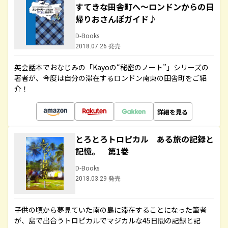
すてきな田舎町へ～ロンドンからの日
帰りおさんぽガイド♪
D-Books
2018.07.26 発売
英会話本でおなじみの「Kayoの“秘密のノート”」シリーズの
著者が、今度は自分の滞在するロンドン南東の田舎町をご紹
介！
詳細を見る
とろとろトロピカル ある旅の記録と
記憶。 第1巻
D-Books
2018.03.29 発売
子供の頃から夢見ていた南の島に滞在することになった筆者
が、島で出合うトロピカルでマジカルな45日間の記録と記