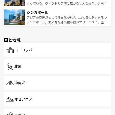
が旅行者を迎えてくれるので、きっと忘れられない旅にな
いビーチでリゾート気分を楽しむことができる。タイ料理
もっている。ヴィクトリア湾に広がる壮大な景色、近未来
るはずだ。 なお、新着のベトナム情報は
コンテンツ一覧
を
は世界的に有名で、屋台から高級レストランまで味覚を刺
的なアートスポット、そして歴史と現代が融合した町並
参照してほしい。
シンガポール
激する。気候は一年中温暖で、どの季節にも異なる楽しみ
み、どこを訪れても感動するはず。観光スポットが密集し
が待っている。親しみやすいタイの人々、仏教を中心とし
ており、効率よく見どころを回れるのも魅力。息をのむよ
アジアの交差点として多文化が融合した独自の魅力を放つ
た文化、そして多様な観光資源が、訪れる旅人を魅了し続
うな絶景から文化的な体験まで、香港を存分に楽しみ尽く
シンガポール。未来的な建築物が並ぶマリーナベイ、歴史
ける。 なお、新着のタイ情報は
コンテンツ一覧
を参照して
そう。 なお、新着の香港情報は
コンテンツ一覧
を参照して
と伝統を感じられるエスニックタウン、多数の緑豊かな公
ほしい。
ほしい。
園や自然保護区など、自然が調和した近代的な景観と文化
の多様性あふれるカラフルな町は、どこを歩いても新しい
国と地域
発見がある。さらに、治安のよさや充実した公共交通機関
も、旅行者にとっては魅力的なポイント。グルメも豊富
で、ホーカーズは地元の風情を楽しめる外せないスポット
ヨーロッパ
だ。訪れる人を飽きさせないシンガポールで、多様な魅力
を体感しよう。 なお、新着のシンガポール情報は
コンテン
ツ一覧
を参照してほしい。
北米
中南米
オセアニア