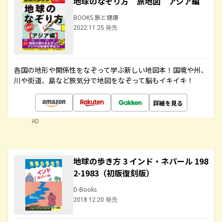
地球のなぞり方 旅地図 アジア編
BOOKS 旅と健康
2022.11.25 発売
各国の地形や関係性をなぞって学ぶ新しい地図本！国境や州、
川や街道、島など旅気分で地図をなぞって脳もイキイキ！
詳細を見る
AD
地球の歩き方 3 インド・ネパール 198
2-1983（初版復刻版）
D-Books
2018.12.20 発売