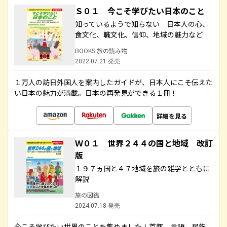
Ｓ０１ 今こそ学びたい日本のこと
知っているようで知らない 日本人の心、
食文化、職文化、信仰、地域の魅力など
BOOKS 旅の読み物
2022.07.21 発売
１万人の訪日外国人を案内したガイドが、日本人にこそ伝えた
い日本の魅力が満載。日本の再発見ができる１冊！
詳細を見る
Ｗ０１ 世界２４４の国と地域 改訂
版
１９７ヵ国と４７地域を旅の雑学とともに
解説
旅の図鑑
2024.07.18 発売
今こそ学びたい世界のことを集めました！首都、言語、民族、