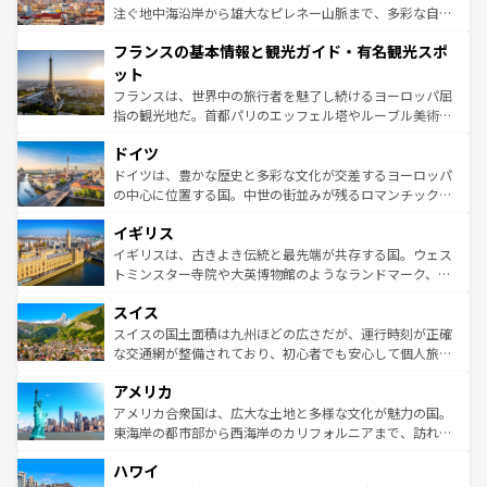
ピザやパスタなど、絶品のイタリア料理を堪能することも
注ぐ地中海沿岸から雄大なピレネー山脈まで、多彩な自然
できる。朝目覚めてから夜眠るまで、すべての瞬間を楽し
と文化が詰まったヨーロッパ屈指の旅行先だ。多様な地域
フランスの基本情報と観光ガイド・有名観光スポ
ませてくれるイタリアで、忘れられない旅をしてみよう！
文化が根付くこの国では、情熱的なフラメンコ、熱気あふ
なお、新着のイタリア情報は
コンテンツ一覧
を参照してほ
れる闘牛、そして美味しいタパスが生活の一部となってい
ット
しい。
る。首都マドリードの洗練された雰囲気や、バルセロナの
フランスは、世界中の旅行者を魅了し続けるヨーロッパ屈
アートに溢れた街角から、地方では古代ローマ遺跡や中世
指の観光地だ。首都パリのエッフェル塔やルーブル美術館
の城塞都市、穏やかなビーチリゾートまで多彩な表情を見
といった象徴的なスポットから、田舎町の古風な美しさま
せる。地方によって風土や気候が異なるスペインはその個
ドイツ
で、幅広い魅力が詰まっている。華麗な宮殿、歴史的な大
性で訪れる人を魅了する。 なお、新着のスペイン情報は
コ
聖堂、美しいビーチ、そして豊かな自然が、訪れる者を心
ドイツは、豊かな歴史と多彩な文化が交差するヨーロッパ
ンテンツ一覧
を参照してほしい。
から魅了する。また、フランスは美食の国としても知ら
の中心に位置する国。中世の街並みが残るロマンチック街
れ、フランス料理はユネスコ無形文化遺産にも登録されて
道から、未来を先取りするようなモダンな都市まで多様な
イギリス
いる。シャンパンの発祥地であるランス、プロヴァンスの
顔を持つこの国は、どこを歩いても飽きることがない。ベ
香り高いラベンダー畑など、多彩な楽しみ方が可能だ。さ
ルリンの文化的活気、バイエルン州のアルプスの絶景、そ
イギリスは、古きよき伝統と最先端が共存する国。ウェス
らに、パリ以外の地域にも魅力が溢れており、どの街角に
してライン川沿いのワイン畑といった風景は必見。ビール
トミンスター寺院や大英博物館のようなランドマーク、歴
も豊かな歴史と文化が息づいている。パリ以外の個性あふ
とソーセージを味わいながら地元の人と過ごす楽しい時間
史ある大学都市、美しい丘陵地帯や牧歌的な風景など、エ
れる地方に足を運ぶとそれぞれで全く異なる文化を体験で
スイス
は、お酒好きな人にはぜひ体験してほしい。 なお、新着の
リアごとに異なる魅力がある。また、優雅なアフタヌーン
きるだろう。 なお、新着のフランス情報は
コンテンツ一覧
ドイツ情報は
コンテンツ一覧
を参照してほしい。
ティー、ビール好きにはたまらない英国パブ、サッカー観
スイスの国土面積は九州ほどの広さだが、運行時刻が正確
を参照してほしい。
戦など、本場だからこそできる体験も豊富。イギリスを旅
な交通網が整備されており、初心者でも安心して個人旅行
して楽しみつくそう。 なお、新着のイギリス情報は
コンテ
を楽しめる。日本同様に時刻表どおりの旅が可能だ。中世
アメリカ
ンツ一覧
を参照してほしい。
の建物がそのまま残る町や、スイスならではのユニークな
博物館もあり、アルプス観光だけでなく町歩きも満喫する
アメリカ合衆国は、広大な土地と多様な文化が魅力の国。
ことができる。国民の所得が高いため物価も高いが、旅行
東海岸の都市部から西海岸のカリフォルニアまで、訪れる
者向けの交通パス提供のサービスもあり、うまく活用すれ
場所ごとに異なる風景と体験が待っている。ニューヨーク
ハワイ
ば市内交通費無料で観光を楽しむこともできる。 なお、新
のような巨大都市は、観光、ショッピング、エンターテイ