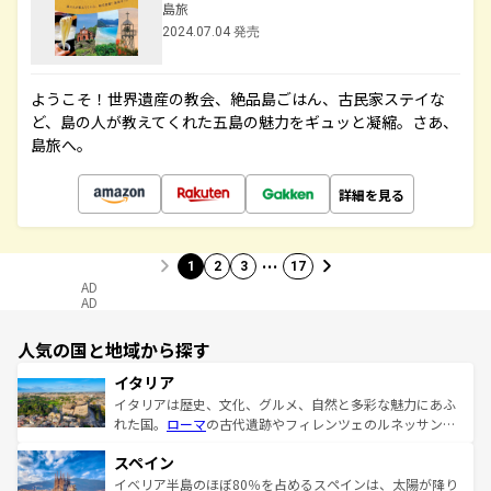
島旅
2024.07.04 発売
ようこそ！世界遺産の教会、絶品島ごはん、古民家ステイな
ど、島の人が教えてくれた五島の魅力をギュッと凝縮。さあ、
島旅へ。
詳細を見る
…
1
2
3
17
AD
AD
人気の国と地域から探す
イタリア
イタリアは歴史、文化、グルメ、自然と多彩な魅力にあふ
れた国。
ローマ
の古代遺跡やフィレンツェのルネッサンス
美術、ヴェネツィアの運河など、歴史あるスポットはもち
スペイン
ろん、トスカーナの美しい田園風景やアマルフィ海岸の絶
景など、自然景観も見逃せない。観光の合間には、本場の
イベリア半島のほぼ80％を占めるスペインは、太陽が降り