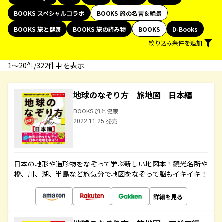
BOOKS スペシャルコラボ
BOOKS 旅の名言＆絶景
BOOKS 旅と健康
BOOKS 旅の読み物
BOOKS
D-Books
絞り込み条件を追加
1〜20件/322件中 を表示
地球のなぞり方 旅地図 日本編
BOOKS 旅と健康
2022.11.25 発売
日本の地形や造形物をなぞって学ぶ新しい地図本！観光名所や
橋、川、湖、半島など旅気分で地図をなぞって脳もイキイキ！
詳細を見る