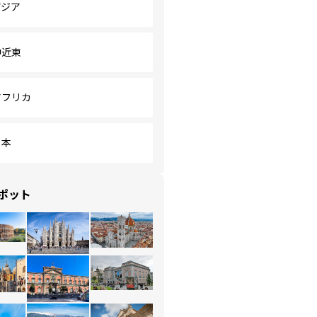
アジア
中近東
アフリカ
日本
ポット