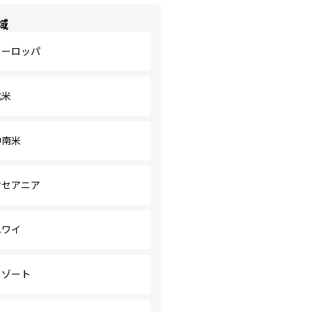
域
ヨーロッパ
北米
中南米
オセアニア
ハワイ
リゾート