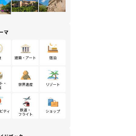
ーマ
食
建築・アート
宿泊
ト・
世界遺産
リゾート
戦
鉄道・
ビティ
ショップ
フライト