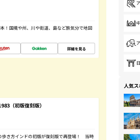
図本！国境や州、川や街道、島など旅気分で地図
詳細を見る
人気ス
-1983（初版復刻版）
球の歩き方インドの初版が復刻版で再登場！ 当時