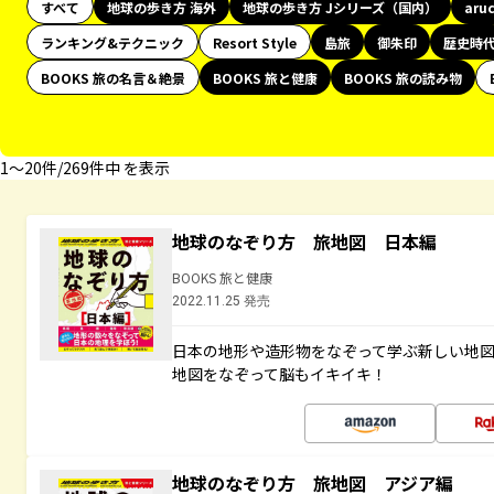
すべて
地球の歩き方 海外
地球の歩き方 Jシリーズ（国内）
aru
ランキング&テクニック
Resort Style
島旅
御朱印
歴史時
BOOKS 旅の名言＆絶景
BOOKS 旅と健康
BOOKS 旅の読み物
1〜20件/269件中 を表示
地球のなぞり方 旅地図 日本編
BOOKS 旅と健康
2022.11.25 発売
日本の地形や造形物をなぞって学ぶ新しい地
地図をなぞって脳もイキイキ！
地球のなぞり方 旅地図 アジア編