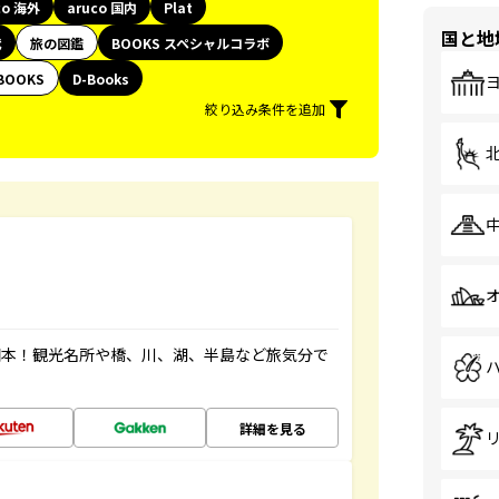
co 海外
aruco 国内
Plat
国と地
代
旅の図鑑
BOOKS スペシャルコラボ
BOOKS
D-Books
絞り込み条件を追加
図本！観光名所や橋、川、湖、半島など旅気分で
詳細を見る