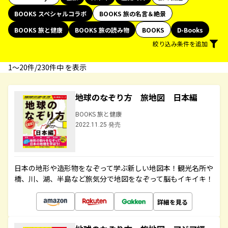
BOOKS スペシャルコラボ
BOOKS 旅の名言＆絶景
BOOKS 旅と健康
BOOKS 旅の読み物
BOOKS
D-Books
絞り込み条件を追加
1〜20件/230件中 を表示
地球のなぞり方 旅地図 日本編
BOOKS 旅と健康
2022.11.25 発売
日本の地形や造形物をなぞって学ぶ新しい地図本！観光名所や
橋、川、湖、半島など旅気分で地図をなぞって脳もイキイキ！
詳細を見る