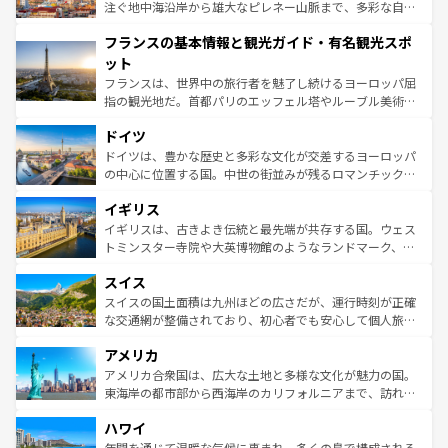
ピザやパスタなど、絶品のイタリア料理を堪能することも
注ぐ地中海沿岸から雄大なピレネー山脈まで、多彩な自然
できる。朝目覚めてから夜眠るまで、すべての瞬間を楽し
と文化が詰まったヨーロッパ屈指の旅行先だ。多様な地域
フランスの基本情報と観光ガイド・有名観光スポ
ませてくれるイタリアで、忘れられない旅をしてみよう！
文化が根付くこの国では、情熱的なフラメンコ、熱気あふ
なお、新着のイタリア情報は
コンテンツ一覧
を参照してほ
れる闘牛、そして美味しいタパスが生活の一部となってい
ット
しい。
る。首都マドリードの洗練された雰囲気や、バルセロナの
フランスは、世界中の旅行者を魅了し続けるヨーロッパ屈
アートに溢れた街角から、地方では古代ローマ遺跡や中世
指の観光地だ。首都パリのエッフェル塔やルーブル美術館
の城塞都市、穏やかなビーチリゾートまで多彩な表情を見
といった象徴的なスポットから、田舎町の古風な美しさま
せる。地方によって風土や気候が異なるスペインはその個
ドイツ
で、幅広い魅力が詰まっている。華麗な宮殿、歴史的な大
性で訪れる人を魅了する。 なお、新着のスペイン情報は
コ
聖堂、美しいビーチ、そして豊かな自然が、訪れる者を心
ドイツは、豊かな歴史と多彩な文化が交差するヨーロッパ
ンテンツ一覧
を参照してほしい。
から魅了する。また、フランスは美食の国としても知ら
の中心に位置する国。中世の街並みが残るロマンチック街
れ、フランス料理はユネスコ無形文化遺産にも登録されて
道から、未来を先取りするようなモダンな都市まで多様な
イギリス
いる。シャンパンの発祥地であるランス、プロヴァンスの
顔を持つこの国は、どこを歩いても飽きることがない。ベ
香り高いラベンダー畑など、多彩な楽しみ方が可能だ。さ
ルリンの文化的活気、バイエルン州のアルプスの絶景、そ
イギリスは、古きよき伝統と最先端が共存する国。ウェス
らに、パリ以外の地域にも魅力が溢れており、どの街角に
してライン川沿いのワイン畑といった風景は必見。ビール
トミンスター寺院や大英博物館のようなランドマーク、歴
も豊かな歴史と文化が息づいている。パリ以外の個性あふ
とソーセージを味わいながら地元の人と過ごす楽しい時間
史ある大学都市、美しい丘陵地帯や牧歌的な風景など、エ
れる地方に足を運ぶとそれぞれで全く異なる文化を体験で
スイス
は、お酒好きな人にはぜひ体験してほしい。 なお、新着の
リアごとに異なる魅力がある。また、優雅なアフタヌーン
きるだろう。 なお、新着のフランス情報は
コンテンツ一覧
ドイツ情報は
コンテンツ一覧
を参照してほしい。
ティー、ビール好きにはたまらない英国パブ、サッカー観
スイスの国土面積は九州ほどの広さだが、運行時刻が正確
を参照してほしい。
戦など、本場だからこそできる体験も豊富。イギリスを旅
な交通網が整備されており、初心者でも安心して個人旅行
して楽しみつくそう。 なお、新着のイギリス情報は
コンテ
を楽しめる。日本同様に時刻表どおりの旅が可能だ。中世
アメリカ
ンツ一覧
を参照してほしい。
の建物がそのまま残る町や、スイスならではのユニークな
博物館もあり、アルプス観光だけでなく町歩きも満喫する
アメリカ合衆国は、広大な土地と多様な文化が魅力の国。
ことができる。国民の所得が高いため物価も高いが、旅行
東海岸の都市部から西海岸のカリフォルニアまで、訪れる
者向けの交通パス提供のサービスもあり、うまく活用すれ
場所ごとに異なる風景と体験が待っている。ニューヨーク
ハワイ
ば市内交通費無料で観光を楽しむこともできる。 なお、新
のような巨大都市は、観光、ショッピング、エンターテイ
着のスイス情報は
コンテンツ一覧
を参照してほしい。
ンメントが詰まった刺激的なスポットだ。一方、アメリカ
年間を通じて温暖な気候に恵まれ、多くの島で構成される