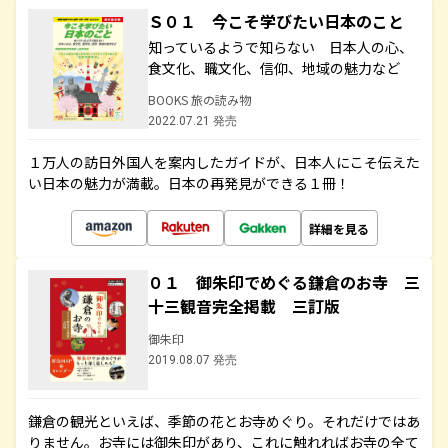
Ｓ０１ 今こそ学びたい日本のこと
知っているようで知らない 日本人の心、
食文化、職文化、信仰、地域の魅力など
BOOKS 旅の読み物
2022.07.21 発売
１万人の訪日外国人を案内したガイドが、日本人にこそ伝えた
い日本の魅力が満載。日本の再発見ができる１冊！
詳細を見る
０１ 御朱印でめぐる鎌倉のお寺 三
十三観音完全掲載 三訂版
御朱印
2019.08.07 発売
鎌倉の観光といえば、季節の花とお寺めぐり。それだけではあ
りません。お寺には御朱印があり、これに触れればお寺の全て