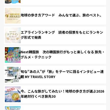
地球の歩き方アワード みんなで選ぶ、旅のベスト。
エアラインランキング 読者の投票をもとにランキン
グ形式で発表
Next韓国旅 次の韓国旅行がもっと楽しくなる 旅先・
グルメ・テクニック
旬な“あの人”が「旅」をテーマに語るインタビュー連
載 MY TRAVEL STORY
今、こんな旅がしてみたい！地球の歩き方が選ぶ2026
年絶対行くべき旅先30