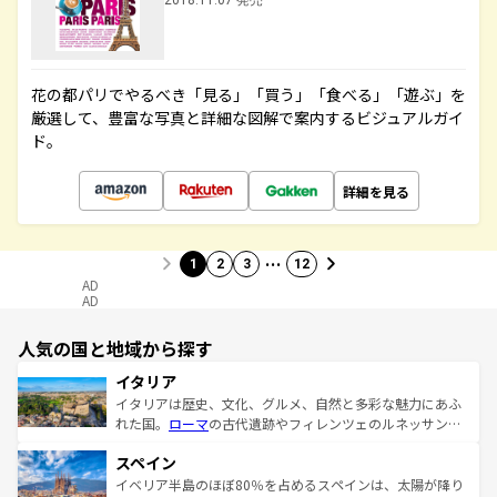
2018.11.07 発売
花の都パリでやるべき「見る」「買う」「食べる」「遊ぶ」を
厳選して、豊富な写真と詳細な図解で案内するビジュアルガイ
ド。
詳細を見る
…
1
2
3
12
AD
AD
人気の国と地域から探す
イタリア
イタリアは歴史、文化、グルメ、自然と多彩な魅力にあふ
れた国。
ローマ
の古代遺跡やフィレンツェのルネッサンス
美術、ヴェネツィアの運河など、歴史あるスポットはもち
スペイン
ろん、トスカーナの美しい田園風景やアマルフィ海岸の絶
景など、自然景観も見逃せない。観光の合間には、本場の
イベリア半島のほぼ80％を占めるスペインは、太陽が降り