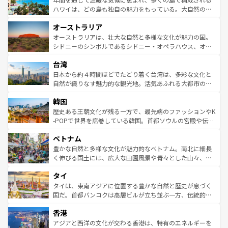
西部には大自然が広がり、グランドキャニオンやイエロー
ハワイは、どの島も独自の魅力をもっている。大自然の神
ストーン国立公園といった絶景が堪能できる。さらに、南
秘を感じたいなら、火山が生み出した壮大な景観を誇るハ
オーストラリア
部のニューオーリンズでは、音楽と美食が融合した独特の
ワイ島は見逃せない。また、定番の観光地といえばオアフ
文化が魅力。旅行者はアメリカの各地域で異なる魅力を楽
島だが、静かな自然を求めるならマウイ島やカウアイ島が
オーストラリアは、壮大な自然と多様な文化が魅力の国。
しみながら、その多様性と豊かな歴史を感じることができ
おすすめ。エメラルドグリーンに輝く海をはじめ、豊かな
シドニーのシンボルであるシドニー・オペラハウス、オー
るだろう。車でのロードトリップや列車の旅も、アメリカ
文化や歴史が息づいている。「アロハスピリット」と呼ば
ストラリア東海岸北部に広がる大サンゴ礁地帯グレートバ
ならではの贅沢な旅のスタイルだ。 なお、新着のアメリカ
台湾
れるおもてなしの心で訪れる人々を迎えてくれるハワイの
リアリーフや大陸中央部にそびえるウルル（エアーズロッ
情報は
コンテンツ一覧
を参照してほしい。
人々、おいしいローカルフードやハワイアンミュージッ
ク）、タスマニアの美しい原生林やケアンズの熱帯雨林な
日本から約４時間ほどでたどり着く台湾は、多彩な文化と
ク、伝統的なフラダンスなど、すべてがハワイの魅力を彩
ど、見どころがたくさん。また、カフェやワイン、オージ
自然が織りなす魅力的な観光地。活気あふれる大都市の台
っている。訪れるたびに新しい発見と感動が待っているハ
ービーフなどの食文化も豊かで、美味しいものであふれて
北やノスタルジックな町並みが人気な九份（ジォウフェ
ワイを、存分に味わってほしい。 なお、新着のハワイ情報
韓国
いる。アクティビティも充実しており、サーフィンやダイ
ン）、静ひつな山岳地帯である台湾東部など、都市の喧騒
は
コンテンツ一覧
を参照してほしい。
ビング、ハイキングなど、アウトドア好きにはたまらな
と山間の静けさが共存しており、訪れる人に新しい発見と
歴史ある王朝文化が残る一方で、最先端のファッションやK
い。オーストラリアの多彩な魅力を存分に味わいつくそ
驚きをもたらしてくれる。また、奥深い台湾の食文化も魅
-POPで世界を席巻している韓国。首都ソウルの宮殿や伝統
う。 なお、新着のオーストラリア情報は
コンテンツ一覧
を
力で、夜市などの屋台グルメから高級料理、ヘルシーで美
家屋が並ぶエリアでは韓国の歴史と文化に浸ることがで
参照してほしい。
ベトナム
容にもいいと評判のスイーツなど、バラエティ豊かな料理
き、地方に足を延ばせば四季折々の自然美を楽しむことが
が味わえる。 なお、新着の台湾情報は
コンテンツ一覧
を参
できる。そして、キムチや焼肉、絶品のストリートフード
豊かな自然と多様な文化が魅力的なベトナム。南北に細長
照してほしい。
まで、さまざまな韓国料理が待っている。夜には、韓国な
く伸びる国土には、広大な田園風景や青々とした山々、世
らではのナイトライフも堪能できる。あたたかいホスピタ
界遺産に登録された壮大な自然景観が点在し、都市部では
タイ
リティに包まれながら、韓国の多彩な魅力を心ゆくまで味
急速な発展と共に伝統が息づく。ハノイの古い町並みやホ
わってみてほしい。 なお、新着の韓国情報は
コンテンツ一
ーチミン市のフランス統治時代の建物も、独特の雰囲気を
タイは、東南アジアに位置する豊かな自然と歴史が息づく
覧
を参照してほしい。
醸し出している。また、バラエティの豊かさとおいしさで
国だ。首都バンコクは高層ビルが立ち並ぶ一方、伝統的な
世界中の食通を魅了してやまないベトナム料理も魅力のひ
寺院や市場がいたるところに点在し、古きよき文化と現代
香港
とつ。フォーやバインミー、ベトナムコーヒーなどは、ぜ
の活気が交差している。北部ではチェンマイなどの山岳地
ひ現地で味わいたい。どの地域を訪れてもあたたかい人々
帯で自然と触れ合い、南部ではプーケットやクラビの美し
アジアと西洋の文化が交わる香港は、特有のエネルギーを