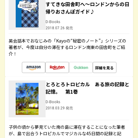
すてきな田舎町へ～ロンドンからの日
帰りおさんぽガイド♪
D-Books
2018.07.26 発売
英会話本でおなじみの「Kayoの“秘密のノート”」シリーズの
著者が、今度は自分の滞在するロンドン南東の田舎町をご紹
介！
詳細を見る
とろとろトロピカル ある旅の記録と
記憶。 第1巻
D-Books
2018.03.29 発売
子供の頃から夢見ていた南の島に滞在することになった筆者
が、島で出合うトロピカルでマジカルな45日間の記録と記