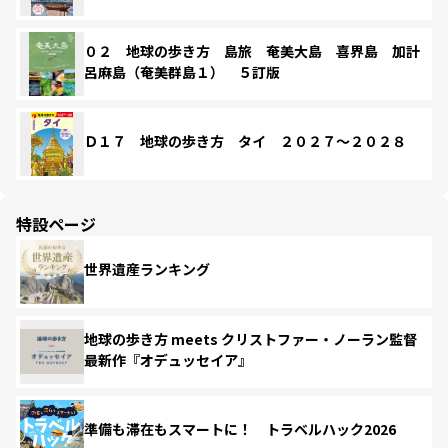
０２ 地球の歩き方 島旅 奄美大島 喜界島 加計
呂麻島（奄美群島１） ５訂版
Ｄ１７ 地球の歩き方 タイ ２０２７～２０２８
特設ページ
世界遺産ランキング
地球の歩き方 meets クリストファー・ノーラン監督
最新作『オデュッセイア』
準備も滞在もスマートに！ トラベルハック2026