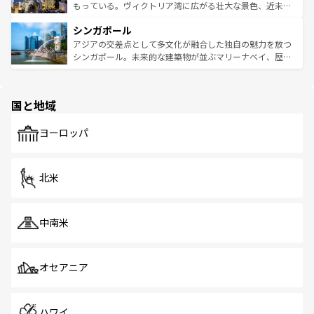
が旅行者を迎えてくれるので、きっと忘れられない旅にな
いビーチでリゾート気分を楽しむことができる。タイ料理
もっている。ヴィクトリア湾に広がる壮大な景色、近未来
るはずだ。 なお、新着のベトナム情報は
コンテンツ一覧
を
は世界的に有名で、屋台から高級レストランまで味覚を刺
的なアートスポット、そして歴史と現代が融合した町並
参照してほしい。
シンガポール
激する。気候は一年中温暖で、どの季節にも異なる楽しみ
み、どこを訪れても感動するはず。観光スポットが密集し
が待っている。親しみやすいタイの人々、仏教を中心とし
ており、効率よく見どころを回れるのも魅力。息をのむよ
アジアの交差点として多文化が融合した独自の魅力を放つ
た文化、そして多様な観光資源が、訪れる旅人を魅了し続
うな絶景から文化的な体験まで、香港を存分に楽しみ尽く
シンガポール。未来的な建築物が並ぶマリーナベイ、歴史
ける。 なお、新着のタイ情報は
コンテンツ一覧
を参照して
そう。 なお、新着の香港情報は
コンテンツ一覧
を参照して
と伝統を感じられるエスニックタウン、多数の緑豊かな公
ほしい。
ほしい。
園や自然保護区など、自然が調和した近代的な景観と文化
の多様性あふれるカラフルな町は、どこを歩いても新しい
国と地域
発見がある。さらに、治安のよさや充実した公共交通機関
も、旅行者にとっては魅力的なポイント。グルメも豊富
で、ホーカーズは地元の風情を楽しめる外せないスポット
ヨーロッパ
だ。訪れる人を飽きさせないシンガポールで、多様な魅力
を体感しよう。 なお、新着のシンガポール情報は
コンテン
ツ一覧
を参照してほしい。
北米
中南米
オセアニア
ハワイ