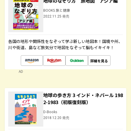
地球のなぞり方 旅地図 アジア編
BOOKS 旅と健康
2022.11.25 発売
各国の地形や関係性をなぞって学ぶ新しい地図本！国境や州、
川や街道、島など旅気分で地図をなぞって脳もイキイキ！
詳細を見る
AD
地球の歩き方 3 インド・ネパール 198
2-1983（初版復刻版）
D-Books
2018.12.20 発売