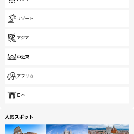
リゾート
アジア
中近東
アフリカ
日本
人気スポット