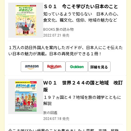
Ｓ０１ 今こそ学びたい日本のこと
知っているようで知らない 日本人の心、
食文化、職文化、信仰、地域の魅力など
BOOKS 旅の読み物
2022.07.21 発売
１万人の訪日外国人を案内したガイドが、日本人にこそ伝えた
い日本の魅力が満載。日本の再発見ができる１冊！
詳細を見る
Ｗ０１ 世界２４４の国と地域 改訂
版
１９７ヵ国と４７地域を旅の雑学とともに
解説
旅の図鑑
2024.07.18 発売
今こそ学びたい世界のことを集めました！首都、言語、民族、