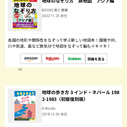
地球のなぞり方 旅地図 アジア編
BOOKS 旅と健康
2022.11.25 発売
各国の地形や関係性をなぞって学ぶ新しい地図本！国境や州、
川や街道、島など旅気分で地図をなぞって脳もイキイキ！
詳細を見る
AD
地球の歩き方 3 インド・ネパール 198
2-1983（初版復刻版）
D-Books
2018.12.20 発売