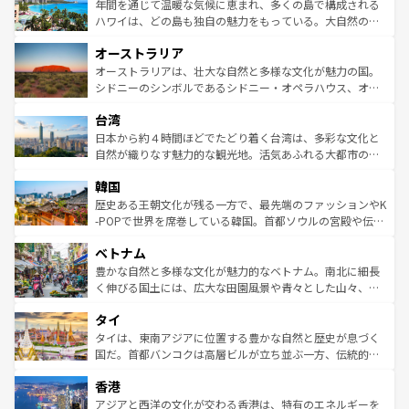
着のスイス情報は
コンテンツ一覧
を参照してほしい。
ンメントが詰まった刺激的なスポットだ。一方、アメリカ
年間を通じて温暖な気候に恵まれ、多くの島で構成される
西部には大自然が広がり、グランドキャニオンやイエロー
ハワイは、どの島も独自の魅力をもっている。大自然の神
ストーン国立公園といった絶景が堪能できる。さらに、南
秘を感じたいなら、火山が生み出した壮大な景観を誇るハ
オーストラリア
部のニューオーリンズでは、音楽と美食が融合した独特の
ワイ島は見逃せない。また、定番の観光地といえばオアフ
文化が魅力。旅行者はアメリカの各地域で異なる魅力を楽
島だが、静かな自然を求めるならマウイ島やカウアイ島が
オーストラリアは、壮大な自然と多様な文化が魅力の国。
しみながら、その多様性と豊かな歴史を感じることができ
おすすめ。エメラルドグリーンに輝く海をはじめ、豊かな
シドニーのシンボルであるシドニー・オペラハウス、オー
るだろう。車でのロードトリップや列車の旅も、アメリカ
文化や歴史が息づいている。「アロハスピリット」と呼ば
ストラリア東海岸北部に広がる大サンゴ礁地帯グレートバ
ならではの贅沢な旅のスタイルだ。 なお、新着のアメリカ
台湾
れるおもてなしの心で訪れる人々を迎えてくれるハワイの
リアリーフや大陸中央部にそびえるウルル（エアーズロッ
情報は
コンテンツ一覧
を参照してほしい。
人々、おいしいローカルフードやハワイアンミュージッ
ク）、タスマニアの美しい原生林やケアンズの熱帯雨林な
日本から約４時間ほどでたどり着く台湾は、多彩な文化と
ク、伝統的なフラダンスなど、すべてがハワイの魅力を彩
ど、見どころがたくさん。また、カフェやワイン、オージ
自然が織りなす魅力的な観光地。活気あふれる大都市の台
っている。訪れるたびに新しい発見と感動が待っているハ
ービーフなどの食文化も豊かで、美味しいものであふれて
北やノスタルジックな町並みが人気な九份（ジォウフェ
ワイを、存分に味わってほしい。 なお、新着のハワイ情報
韓国
いる。アクティビティも充実しており、サーフィンやダイ
ン）、静ひつな山岳地帯である台湾東部など、都市の喧騒
は
コンテンツ一覧
を参照してほしい。
ビング、ハイキングなど、アウトドア好きにはたまらな
と山間の静けさが共存しており、訪れる人に新しい発見と
歴史ある王朝文化が残る一方で、最先端のファッションやK
い。オーストラリアの多彩な魅力を存分に味わいつくそ
驚きをもたらしてくれる。また、奥深い台湾の食文化も魅
-POPで世界を席巻している韓国。首都ソウルの宮殿や伝統
う。 なお、新着のオーストラリア情報は
コンテンツ一覧
を
力で、夜市などの屋台グルメから高級料理、ヘルシーで美
家屋が並ぶエリアでは韓国の歴史と文化に浸ることがで
参照してほしい。
ベトナム
容にもいいと評判のスイーツなど、バラエティ豊かな料理
き、地方に足を延ばせば四季折々の自然美を楽しむことが
が味わえる。 なお、新着の台湾情報は
コンテンツ一覧
を参
できる。そして、キムチや焼肉、絶品のストリートフード
豊かな自然と多様な文化が魅力的なベトナム。南北に細長
照してほしい。
まで、さまざまな韓国料理が待っている。夜には、韓国な
く伸びる国土には、広大な田園風景や青々とした山々、世
らではのナイトライフも堪能できる。あたたかいホスピタ
界遺産に登録された壮大な自然景観が点在し、都市部では
タイ
リティに包まれながら、韓国の多彩な魅力を心ゆくまで味
急速な発展と共に伝統が息づく。ハノイの古い町並みやホ
わってみてほしい。 なお、新着の韓国情報は
コンテンツ一
ーチミン市のフランス統治時代の建物も、独特の雰囲気を
タイは、東南アジアに位置する豊かな自然と歴史が息づく
覧
を参照してほしい。
醸し出している。また、バラエティの豊かさとおいしさで
国だ。首都バンコクは高層ビルが立ち並ぶ一方、伝統的な
世界中の食通を魅了してやまないベトナム料理も魅力のひ
寺院や市場がいたるところに点在し、古きよき文化と現代
香港
とつ。フォーやバインミー、ベトナムコーヒーなどは、ぜ
の活気が交差している。北部ではチェンマイなどの山岳地
ひ現地で味わいたい。どの地域を訪れてもあたたかい人々
帯で自然と触れ合い、南部ではプーケットやクラビの美し
アジアと西洋の文化が交わる香港は、特有のエネルギーを