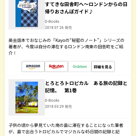
すてきな田舎町へ～ロンドンからの日
帰りおさんぽガイド♪
D-Books
2018.07.26 発売
英会話本でおなじみの「Kayoの“秘密のノート”」シリーズの
著者が、今度は自分の滞在するロンドン南東の田舎町をご紹
介！
詳細を見る
とろとろトロピカル ある旅の記録と
記憶。 第1巻
D-Books
2018.03.29 発売
子供の頃から夢見ていた南の島に滞在することになった筆者
が、島で出合うトロピカルでマジカルな45日間の記録と記