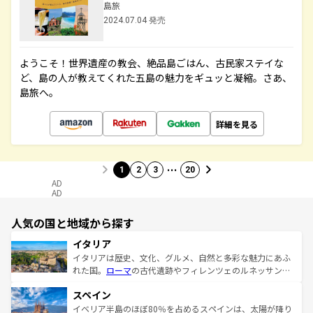
島旅
2024.07.04 発売
ようこそ！世界遺産の教会、絶品島ごはん、古民家ステイな
ど、島の人が教えてくれた五島の魅力をギュッと凝縮。さあ、
島旅へ。
詳細を見る
…
1
2
3
20
AD
AD
人気の国と地域から探す
イタリア
イタリアは歴史、文化、グルメ、自然と多彩な魅力にあふ
れた国。
ローマ
の古代遺跡やフィレンツェのルネッサンス
美術、ヴェネツィアの運河など、歴史あるスポットはもち
スペイン
ろん、トスカーナの美しい田園風景やアマルフィ海岸の絶
景など、自然景観も見逃せない。観光の合間には、本場の
イベリア半島のほぼ80％を占めるスペインは、太陽が降り