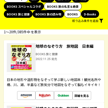
BOOKS スペシャルコラボ
BOOKS 旅の名言＆絶景
BOOKS 旅と健康
BOOKS 旅の読み物
BOOKS
D-Books
絞り込み条件を追加
1〜20件/385件中 を表示
地球のなぞり方 旅地図 日本編
BOOKS 旅と健康
2022.11.25 発売
日本の地形や造形物をなぞって学ぶ新しい地図本！観光名所や
橋、川、湖、半島など旅気分で地図をなぞって脳もイキイキ！
詳細を見る