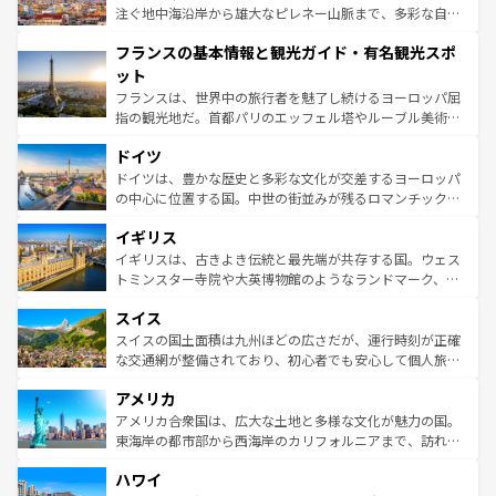
ピザやパスタなど、絶品のイタリア料理を堪能することも
注ぐ地中海沿岸から雄大なピレネー山脈まで、多彩な自然
できる。朝目覚めてから夜眠るまで、すべての瞬間を楽し
と文化が詰まったヨーロッパ屈指の旅行先だ。多様な地域
フランスの基本情報と観光ガイド・有名観光スポ
ませてくれるイタリアで、忘れられない旅をしてみよう！
文化が根付くこの国では、情熱的なフラメンコ、熱気あふ
なお、新着のイタリア情報は
コンテンツ一覧
を参照してほ
れる闘牛、そして美味しいタパスが生活の一部となってい
ット
しい。
る。首都マドリードの洗練された雰囲気や、バルセロナの
フランスは、世界中の旅行者を魅了し続けるヨーロッパ屈
アートに溢れた街角から、地方では古代ローマ遺跡や中世
指の観光地だ。首都パリのエッフェル塔やルーブル美術館
の城塞都市、穏やかなビーチリゾートまで多彩な表情を見
といった象徴的なスポットから、田舎町の古風な美しさま
せる。地方によって風土や気候が異なるスペインはその個
ドイツ
で、幅広い魅力が詰まっている。華麗な宮殿、歴史的な大
性で訪れる人を魅了する。 なお、新着のスペイン情報は
コ
聖堂、美しいビーチ、そして豊かな自然が、訪れる者を心
ドイツは、豊かな歴史と多彩な文化が交差するヨーロッパ
ンテンツ一覧
を参照してほしい。
から魅了する。また、フランスは美食の国としても知ら
の中心に位置する国。中世の街並みが残るロマンチック街
れ、フランス料理はユネスコ無形文化遺産にも登録されて
道から、未来を先取りするようなモダンな都市まで多様な
イギリス
いる。シャンパンの発祥地であるランス、プロヴァンスの
顔を持つこの国は、どこを歩いても飽きることがない。ベ
香り高いラベンダー畑など、多彩な楽しみ方が可能だ。さ
ルリンの文化的活気、バイエルン州のアルプスの絶景、そ
イギリスは、古きよき伝統と最先端が共存する国。ウェス
らに、パリ以外の地域にも魅力が溢れており、どの街角に
してライン川沿いのワイン畑といった風景は必見。ビール
トミンスター寺院や大英博物館のようなランドマーク、歴
も豊かな歴史と文化が息づいている。パリ以外の個性あふ
とソーセージを味わいながら地元の人と過ごす楽しい時間
史ある大学都市、美しい丘陵地帯や牧歌的な風景など、エ
れる地方に足を運ぶとそれぞれで全く異なる文化を体験で
スイス
は、お酒好きな人にはぜひ体験してほしい。 なお、新着の
リアごとに異なる魅力がある。また、優雅なアフタヌーン
きるだろう。 なお、新着のフランス情報は
コンテンツ一覧
ドイツ情報は
コンテンツ一覧
を参照してほしい。
ティー、ビール好きにはたまらない英国パブ、サッカー観
スイスの国土面積は九州ほどの広さだが、運行時刻が正確
を参照してほしい。
戦など、本場だからこそできる体験も豊富。イギリスを旅
な交通網が整備されており、初心者でも安心して個人旅行
して楽しみつくそう。 なお、新着のイギリス情報は
コンテ
を楽しめる。日本同様に時刻表どおりの旅が可能だ。中世
アメリカ
ンツ一覧
を参照してほしい。
の建物がそのまま残る町や、スイスならではのユニークな
博物館もあり、アルプス観光だけでなく町歩きも満喫する
アメリカ合衆国は、広大な土地と多様な文化が魅力の国。
ことができる。国民の所得が高いため物価も高いが、旅行
東海岸の都市部から西海岸のカリフォルニアまで、訪れる
者向けの交通パス提供のサービスもあり、うまく活用すれ
場所ごとに異なる風景と体験が待っている。ニューヨーク
ハワイ
ば市内交通費無料で観光を楽しむこともできる。 なお、新
のような巨大都市は、観光、ショッピング、エンターテイ