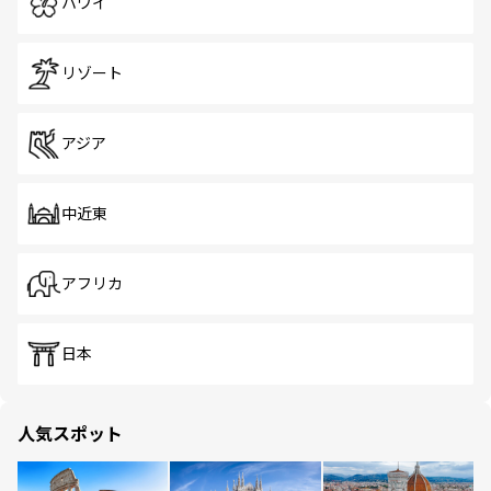
ハワイ
リゾート
アジア
中近東
アフリカ
日本
人気スポット