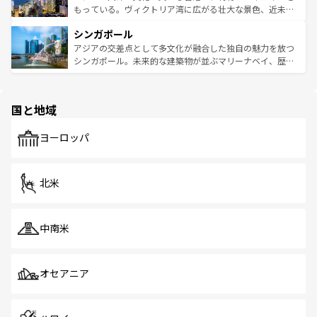
が旅行者を迎えてくれるので、きっと忘れられない旅にな
いビーチでリゾート気分を楽しむことができる。タイ料理
もっている。ヴィクトリア湾に広がる壮大な景色、近未来
るはずだ。 なお、新着のベトナム情報は
コンテンツ一覧
を
は世界的に有名で、屋台から高級レストランまで味覚を刺
的なアートスポット、そして歴史と現代が融合した町並
参照してほしい。
シンガポール
激する。気候は一年中温暖で、どの季節にも異なる楽しみ
み、どこを訪れても感動するはず。観光スポットが密集し
が待っている。親しみやすいタイの人々、仏教を中心とし
ており、効率よく見どころを回れるのも魅力。息をのむよ
アジアの交差点として多文化が融合した独自の魅力を放つ
た文化、そして多様な観光資源が、訪れる旅人を魅了し続
うな絶景から文化的な体験まで、香港を存分に楽しみ尽く
シンガポール。未来的な建築物が並ぶマリーナベイ、歴史
ける。 なお、新着のタイ情報は
コンテンツ一覧
を参照して
そう。 なお、新着の香港情報は
コンテンツ一覧
を参照して
と伝統を感じられるエスニックタウン、多数の緑豊かな公
ほしい。
ほしい。
園や自然保護区など、自然が調和した近代的な景観と文化
の多様性あふれるカラフルな町は、どこを歩いても新しい
国と地域
発見がある。さらに、治安のよさや充実した公共交通機関
も、旅行者にとっては魅力的なポイント。グルメも豊富
で、ホーカーズは地元の風情を楽しめる外せないスポット
ヨーロッパ
だ。訪れる人を飽きさせないシンガポールで、多様な魅力
を体感しよう。 なお、新着のシンガポール情報は
コンテン
ツ一覧
を参照してほしい。
北米
中南米
オセアニア