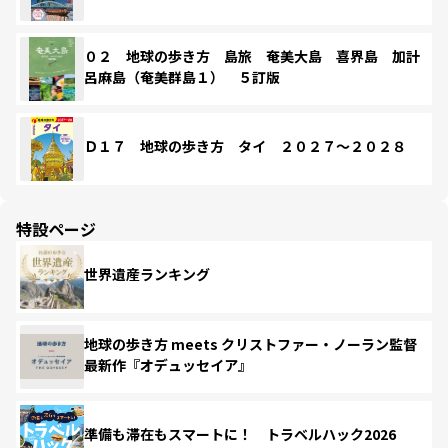
０２ 地球の歩き方 島旅 奄美大島 喜界島 加計
呂麻島（奄美群島１） ５訂版
Ｄ１７ 地球の歩き方 タイ ２０２７～２０２８
特設ページ
世界遺産ランキング
地球の歩き方 meets クリストファー・ノーラン監督
最新作『オデュッセイア』
準備も滞在もスマートに！ トラベルハック2026