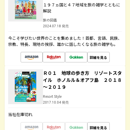
１９７ヵ国と４７地域を旅の雑学とともに
解説
旅の図鑑
2024.07.18 発売
今こそ学びたい世界のことを集めました！首都、言語、民族、
宗教、特長、現地の挨拶、誰かに話したくなる旅の雑学も。
詳細を見る
Ｒ０１ 地球の歩き方 リゾートスタ
イル ホノルル＆オアフ島 ２０１８
～２０１９
Resort Style
2017.10.04 発売
当社在庫切れ
詳細を見る