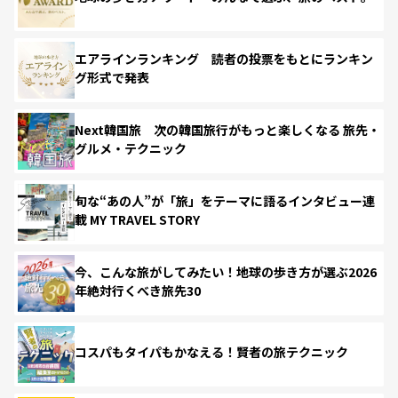
エアラインランキング 読者の投票をもとにランキン
グ形式で発表
Next韓国旅 次の韓国旅行がもっと楽しくなる 旅先・
グルメ・テクニック
旬な“あの人”が「旅」をテーマに語るインタビュー連
載 MY TRAVEL STORY
今、こんな旅がしてみたい！地球の歩き方が選ぶ2026
年絶対行くべき旅先30
コスパもタイパもかなえる！賢者の旅テクニック