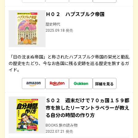
Ｈ０２ ハプスブルク帝国
歴史時代
2025.09.18 発売
「日の沈まぬ帝国」と称されたハプスブルク帝国の栄光と動乱
の歴史をたどり、今なお各国に残る史跡を巡る歴史を旅するガ
イド。
詳細を見る
Ｓ０２ 週末だけで７０ヵ国１５９都
市を旅したリーマントラベラーが教え
る自分の時間の作り方
BOOKS 旅の読み物
2022.07.21 発売