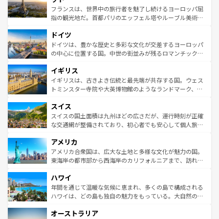
しい。
る。首都マドリードの洗練された雰囲気や、バルセロナの
フランスは、世界中の旅行者を魅了し続けるヨーロッパ屈
アートに溢れた街角から、地方では古代ローマ遺跡や中世
指の観光地だ。首都パリのエッフェル塔やルーブル美術館
の城塞都市、穏やかなビーチリゾートまで多彩な表情を見
といった象徴的なスポットから、田舎町の古風な美しさま
せる。地方によって風土や気候が異なるスペインはその個
ドイツ
で、幅広い魅力が詰まっている。華麗な宮殿、歴史的な大
性で訪れる人を魅了する。 なお、新着のスペイン情報は
コ
聖堂、美しいビーチ、そして豊かな自然が、訪れる者を心
ドイツは、豊かな歴史と多彩な文化が交差するヨーロッパ
ンテンツ一覧
を参照してほしい。
から魅了する。また、フランスは美食の国としても知ら
の中心に位置する国。中世の街並みが残るロマンチック街
れ、フランス料理はユネスコ無形文化遺産にも登録されて
道から、未来を先取りするようなモダンな都市まで多様な
イギリス
いる。シャンパンの発祥地であるランス、プロヴァンスの
顔を持つこの国は、どこを歩いても飽きることがない。ベ
香り高いラベンダー畑など、多彩な楽しみ方が可能だ。さ
ルリンの文化的活気、バイエルン州のアルプスの絶景、そ
イギリスは、古きよき伝統と最先端が共存する国。ウェス
らに、パリ以外の地域にも魅力が溢れており、どの街角に
してライン川沿いのワイン畑といった風景は必見。ビール
トミンスター寺院や大英博物館のようなランドマーク、歴
も豊かな歴史と文化が息づいている。パリ以外の個性あふ
とソーセージを味わいながら地元の人と過ごす楽しい時間
史ある大学都市、美しい丘陵地帯や牧歌的な風景など、エ
れる地方に足を運ぶとそれぞれで全く異なる文化を体験で
スイス
は、お酒好きな人にはぜひ体験してほしい。 なお、新着の
リアごとに異なる魅力がある。また、優雅なアフタヌーン
きるだろう。 なお、新着のフランス情報は
コンテンツ一覧
ドイツ情報は
コンテンツ一覧
を参照してほしい。
ティー、ビール好きにはたまらない英国パブ、サッカー観
スイスの国土面積は九州ほどの広さだが、運行時刻が正確
を参照してほしい。
戦など、本場だからこそできる体験も豊富。イギリスを旅
な交通網が整備されており、初心者でも安心して個人旅行
して楽しみつくそう。 なお、新着のイギリス情報は
コンテ
を楽しめる。日本同様に時刻表どおりの旅が可能だ。中世
アメリカ
ンツ一覧
を参照してほしい。
の建物がそのまま残る町や、スイスならではのユニークな
博物館もあり、アルプス観光だけでなく町歩きも満喫する
アメリカ合衆国は、広大な土地と多様な文化が魅力の国。
ことができる。国民の所得が高いため物価も高いが、旅行
東海岸の都市部から西海岸のカリフォルニアまで、訪れる
者向けの交通パス提供のサービスもあり、うまく活用すれ
場所ごとに異なる風景と体験が待っている。ニューヨーク
ハワイ
ば市内交通費無料で観光を楽しむこともできる。 なお、新
のような巨大都市は、観光、ショッピング、エンターテイ
着のスイス情報は
コンテンツ一覧
を参照してほしい。
ンメントが詰まった刺激的なスポットだ。一方、アメリカ
年間を通じて温暖な気候に恵まれ、多くの島で構成される
西部には大自然が広がり、グランドキャニオンやイエロー
ハワイは、どの島も独自の魅力をもっている。大自然の神
ストーン国立公園といった絶景が堪能できる。さらに、南
秘を感じたいなら、火山が生み出した壮大な景観を誇るハ
オーストラリア
部のニューオーリンズでは、音楽と美食が融合した独特の
ワイ島は見逃せない。また、定番の観光地といえばオアフ