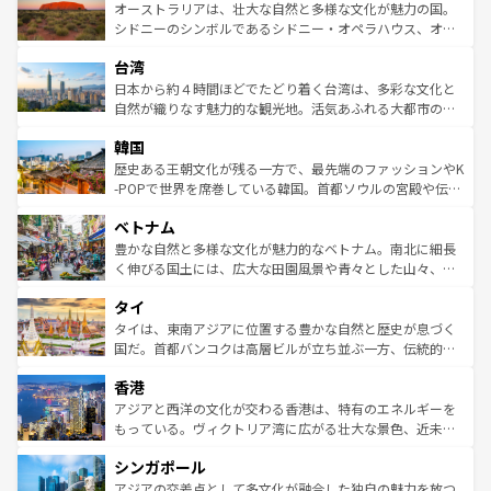
文化が魅力。旅行者はアメリカの各地域で異なる魅力を楽
島だが、静かな自然を求めるならマウイ島やカウアイ島が
オーストラリアは、壮大な自然と多様な文化が魅力の国。
しみながら、その多様性と豊かな歴史を感じることができ
おすすめ。エメラルドグリーンに輝く海をはじめ、豊かな
シドニーのシンボルであるシドニー・オペラハウス、オー
るだろう。車でのロードトリップや列車の旅も、アメリカ
文化や歴史が息づいている。「アロハスピリット」と呼ば
ストラリア東海岸北部に広がる大サンゴ礁地帯グレートバ
ならではの贅沢な旅のスタイルだ。 なお、新着のアメリカ
台湾
れるおもてなしの心で訪れる人々を迎えてくれるハワイの
リアリーフや大陸中央部にそびえるウルル（エアーズロッ
情報は
コンテンツ一覧
を参照してほしい。
人々、おいしいローカルフードやハワイアンミュージッ
ク）、タスマニアの美しい原生林やケアンズの熱帯雨林な
日本から約４時間ほどでたどり着く台湾は、多彩な文化と
ク、伝統的なフラダンスなど、すべてがハワイの魅力を彩
ど、見どころがたくさん。また、カフェやワイン、オージ
自然が織りなす魅力的な観光地。活気あふれる大都市の台
っている。訪れるたびに新しい発見と感動が待っているハ
ービーフなどの食文化も豊かで、美味しいものであふれて
北やノスタルジックな町並みが人気な九份（ジォウフェ
ワイを、存分に味わってほしい。 なお、新着のハワイ情報
韓国
いる。アクティビティも充実しており、サーフィンやダイ
ン）、静ひつな山岳地帯である台湾東部など、都市の喧騒
は
コンテンツ一覧
を参照してほしい。
ビング、ハイキングなど、アウトドア好きにはたまらな
と山間の静けさが共存しており、訪れる人に新しい発見と
歴史ある王朝文化が残る一方で、最先端のファッションやK
い。オーストラリアの多彩な魅力を存分に味わいつくそ
驚きをもたらしてくれる。また、奥深い台湾の食文化も魅
-POPで世界を席巻している韓国。首都ソウルの宮殿や伝統
う。 なお、新着のオーストラリア情報は
コンテンツ一覧
を
力で、夜市などの屋台グルメから高級料理、ヘルシーで美
家屋が並ぶエリアでは韓国の歴史と文化に浸ることがで
参照してほしい。
ベトナム
容にもいいと評判のスイーツなど、バラエティ豊かな料理
き、地方に足を延ばせば四季折々の自然美を楽しむことが
が味わえる。 なお、新着の台湾情報は
コンテンツ一覧
を参
できる。そして、キムチや焼肉、絶品のストリートフード
豊かな自然と多様な文化が魅力的なベトナム。南北に細長
照してほしい。
まで、さまざまな韓国料理が待っている。夜には、韓国な
く伸びる国土には、広大な田園風景や青々とした山々、世
らではのナイトライフも堪能できる。あたたかいホスピタ
界遺産に登録された壮大な自然景観が点在し、都市部では
タイ
リティに包まれながら、韓国の多彩な魅力を心ゆくまで味
急速な発展と共に伝統が息づく。ハノイの古い町並みやホ
わってみてほしい。 なお、新着の韓国情報は
コンテンツ一
ーチミン市のフランス統治時代の建物も、独特の雰囲気を
タイは、東南アジアに位置する豊かな自然と歴史が息づく
覧
を参照してほしい。
醸し出している。また、バラエティの豊かさとおいしさで
国だ。首都バンコクは高層ビルが立ち並ぶ一方、伝統的な
世界中の食通を魅了してやまないベトナム料理も魅力のひ
寺院や市場がいたるところに点在し、古きよき文化と現代
香港
とつ。フォーやバインミー、ベトナムコーヒーなどは、ぜ
の活気が交差している。北部ではチェンマイなどの山岳地
ひ現地で味わいたい。どの地域を訪れてもあたたかい人々
帯で自然と触れ合い、南部ではプーケットやクラビの美し
アジアと西洋の文化が交わる香港は、特有のエネルギーを
が旅行者を迎えてくれるので、きっと忘れられない旅にな
いビーチでリゾート気分を楽しむことができる。タイ料理
もっている。ヴィクトリア湾に広がる壮大な景色、近未来
るはずだ。 なお、新着のベトナム情報は
コンテンツ一覧
を
は世界的に有名で、屋台から高級レストランまで味覚を刺
的なアートスポット、そして歴史と現代が融合した町並
参照してほしい。
シンガポール
激する。気候は一年中温暖で、どの季節にも異なる楽しみ
み、どこを訪れても感動するはず。観光スポットが密集し
が待っている。親しみやすいタイの人々、仏教を中心とし
ており、効率よく見どころを回れるのも魅力。息をのむよ
アジアの交差点として多文化が融合した独自の魅力を放つ