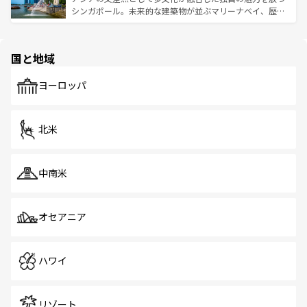
た文化、そして多様な観光資源が、訪れる旅人を魅了し続
うな絶景から文化的な体験まで、香港を存分に楽しみ尽く
シンガポール。未来的な建築物が並ぶマリーナベイ、歴史
ける。 なお、新着のタイ情報は
コンテンツ一覧
を参照して
そう。 なお、新着の香港情報は
コンテンツ一覧
を参照して
と伝統を感じられるエスニックタウン、多数の緑豊かな公
ほしい。
ほしい。
園や自然保護区など、自然が調和した近代的な景観と文化
の多様性あふれるカラフルな町は、どこを歩いても新しい
国と地域
発見がある。さらに、治安のよさや充実した公共交通機関
も、旅行者にとっては魅力的なポイント。グルメも豊富
で、ホーカーズは地元の風情を楽しめる外せないスポット
ヨーロッパ
だ。訪れる人を飽きさせないシンガポールで、多様な魅力
を体感しよう。 なお、新着のシンガポール情報は
コンテン
ツ一覧
を参照してほしい。
北米
中南米
オセアニア
ハワイ
リゾート