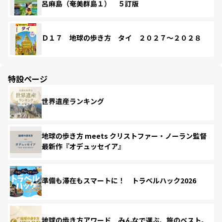
呂麻島（奄美群島１） ５訂版
Ｄ１７ 地球の歩き方 タイ ２０２７～２０２８
特設ページ
世界遺産ランキング
地球の歩き方 meets クリストファー・ノーラン監督
最新作『オデュッセイア』
準備も滞在もスマートに！ トラベルハック2026
地球の歩き方アワード みんなで選ぶ、旅のベスト。