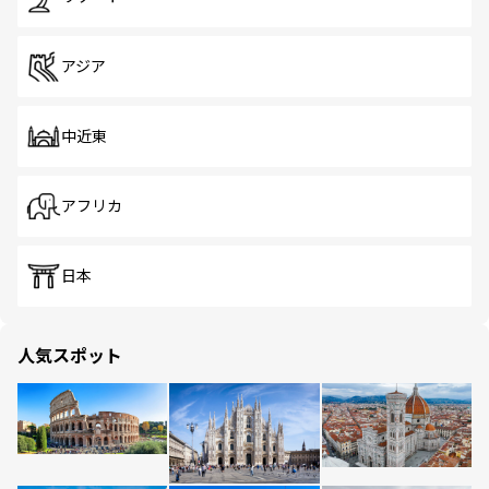
アジア
中近東
アフリカ
日本
人気スポット