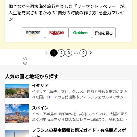
働きながら週末海外旅行を楽しむ「リーマントラベラー」が、
人生を充実させるための“自分の時間の作り方”を全力プレゼ
ン！
詳細を見る
…
1
2
3
9
AD
AD
人気の国と地域から探す
イタリア
イタリアは歴史、文化、グルメ、自然と多彩な魅力にあふ
れた国。
ローマ
の古代遺跡やフィレンツェのルネッサンス
美術、ヴェネツィアの運河など、歴史あるスポットはもち
スペイン
ろん、トスカーナの美しい田園風景やアマルフィ海岸の絶
景など、自然景観も見逃せない。観光の合間には、本場の
イベリア半島のほぼ80％を占めるスペインは、太陽が降り
ピザやパスタなど、絶品のイタリア料理を堪能することも
注ぐ地中海沿岸から雄大なピレネー山脈まで、多彩な自然
できる。朝目覚めてから夜眠るまで、すべての瞬間を楽し
と文化が詰まったヨーロッパ屈指の旅行先だ。多様な地域
フランスの基本情報と観光ガイド・有名観光スポ
ませてくれるイタリアで、忘れられない旅をしてみよう！
文化が根付くこの国では、情熱的なフラメンコ、熱気あふ
なお、新着のイタリア情報は
コンテンツ一覧
を参照してほ
れる闘牛、そして美味しいタパスが生活の一部となってい
ット