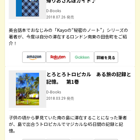
帰りおさんぽガイド♪
D-Books
2018.07.26 発売
英会話本でおなじみの「Kayoの“秘密のノート”」シリーズの
著者が、今度は自分の滞在するロンドン南東の田舎町をご紹
介！
詳細を見る
とろとろトロピカル ある旅の記録と
記憶。 第1巻
D-Books
2018.03.29 発売
子供の頃から夢見ていた南の島に滞在することになった筆者
が、島で出合うトロピカルでマジカルな45日間の記録と記
憶。