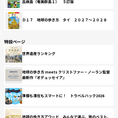
呂麻島（奄美群島１） ５訂版
Ｄ１７ 地球の歩き方 タイ ２０２７～２０２８
特設ページ
世界遺産ランキング
地球の歩き方 meets クリストファー・ノーラン監督
最新作『オデュッセイア』
準備も滞在もスマートに！ トラベルハック2026
地球の歩き方アワード みんなで選ぶ、旅のベスト。