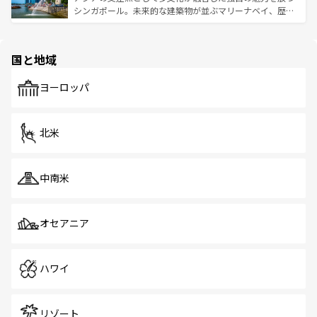
た文化、そして多様な観光資源が、訪れる旅人を魅了し続
うな絶景から文化的な体験まで、香港を存分に楽しみ尽く
シンガポール。未来的な建築物が並ぶマリーナベイ、歴史
ける。 なお、新着のタイ情報は
コンテンツ一覧
を参照して
そう。 なお、新着の香港情報は
コンテンツ一覧
を参照して
と伝統を感じられるエスニックタウン、多数の緑豊かな公
ほしい。
ほしい。
園や自然保護区など、自然が調和した近代的な景観と文化
の多様性あふれるカラフルな町は、どこを歩いても新しい
国と地域
発見がある。さらに、治安のよさや充実した公共交通機関
も、旅行者にとっては魅力的なポイント。グルメも豊富
で、ホーカーズは地元の風情を楽しめる外せないスポット
ヨーロッパ
だ。訪れる人を飽きさせないシンガポールで、多様な魅力
を体感しよう。 なお、新着のシンガポール情報は
コンテン
ツ一覧
を参照してほしい。
北米
中南米
オセアニア
ハワイ
リゾート