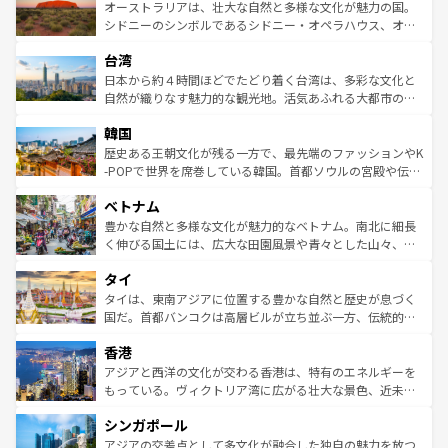
文化が魅力。旅行者はアメリカの各地域で異なる魅力を楽
島だが、静かな自然を求めるならマウイ島やカウアイ島が
オーストラリアは、壮大な自然と多様な文化が魅力の国。
しみながら、その多様性と豊かな歴史を感じることができ
おすすめ。エメラルドグリーンに輝く海をはじめ、豊かな
シドニーのシンボルであるシドニー・オペラハウス、オー
るだろう。車でのロードトリップや列車の旅も、アメリカ
文化や歴史が息づいている。「アロハスピリット」と呼ば
ストラリア東海岸北部に広がる大サンゴ礁地帯グレートバ
ならではの贅沢な旅のスタイルだ。 なお、新着のアメリカ
台湾
れるおもてなしの心で訪れる人々を迎えてくれるハワイの
リアリーフや大陸中央部にそびえるウルル（エアーズロッ
情報は
コンテンツ一覧
を参照してほしい。
人々、おいしいローカルフードやハワイアンミュージッ
ク）、タスマニアの美しい原生林やケアンズの熱帯雨林な
日本から約４時間ほどでたどり着く台湾は、多彩な文化と
ク、伝統的なフラダンスなど、すべてがハワイの魅力を彩
ど、見どころがたくさん。また、カフェやワイン、オージ
自然が織りなす魅力的な観光地。活気あふれる大都市の台
っている。訪れるたびに新しい発見と感動が待っているハ
ービーフなどの食文化も豊かで、美味しいものであふれて
北やノスタルジックな町並みが人気な九份（ジォウフェ
ワイを、存分に味わってほしい。 なお、新着のハワイ情報
韓国
いる。アクティビティも充実しており、サーフィンやダイ
ン）、静ひつな山岳地帯である台湾東部など、都市の喧騒
は
コンテンツ一覧
を参照してほしい。
ビング、ハイキングなど、アウトドア好きにはたまらな
と山間の静けさが共存しており、訪れる人に新しい発見と
歴史ある王朝文化が残る一方で、最先端のファッションやK
い。オーストラリアの多彩な魅力を存分に味わいつくそ
驚きをもたらしてくれる。また、奥深い台湾の食文化も魅
-POPで世界を席巻している韓国。首都ソウルの宮殿や伝統
う。 なお、新着のオーストラリア情報は
コンテンツ一覧
を
力で、夜市などの屋台グルメから高級料理、ヘルシーで美
家屋が並ぶエリアでは韓国の歴史と文化に浸ることがで
参照してほしい。
ベトナム
容にもいいと評判のスイーツなど、バラエティ豊かな料理
き、地方に足を延ばせば四季折々の自然美を楽しむことが
が味わえる。 なお、新着の台湾情報は
コンテンツ一覧
を参
できる。そして、キムチや焼肉、絶品のストリートフード
豊かな自然と多様な文化が魅力的なベトナム。南北に細長
照してほしい。
まで、さまざまな韓国料理が待っている。夜には、韓国な
く伸びる国土には、広大な田園風景や青々とした山々、世
らではのナイトライフも堪能できる。あたたかいホスピタ
界遺産に登録された壮大な自然景観が点在し、都市部では
タイ
リティに包まれながら、韓国の多彩な魅力を心ゆくまで味
急速な発展と共に伝統が息づく。ハノイの古い町並みやホ
わってみてほしい。 なお、新着の韓国情報は
コンテンツ一
ーチミン市のフランス統治時代の建物も、独特の雰囲気を
タイは、東南アジアに位置する豊かな自然と歴史が息づく
覧
を参照してほしい。
醸し出している。また、バラエティの豊かさとおいしさで
国だ。首都バンコクは高層ビルが立ち並ぶ一方、伝統的な
世界中の食通を魅了してやまないベトナム料理も魅力のひ
寺院や市場がいたるところに点在し、古きよき文化と現代
香港
とつ。フォーやバインミー、ベトナムコーヒーなどは、ぜ
の活気が交差している。北部ではチェンマイなどの山岳地
ひ現地で味わいたい。どの地域を訪れてもあたたかい人々
帯で自然と触れ合い、南部ではプーケットやクラビの美し
アジアと西洋の文化が交わる香港は、特有のエネルギーを
が旅行者を迎えてくれるので、きっと忘れられない旅にな
いビーチでリゾート気分を楽しむことができる。タイ料理
もっている。ヴィクトリア湾に広がる壮大な景色、近未来
るはずだ。 なお、新着のベトナム情報は
コンテンツ一覧
を
は世界的に有名で、屋台から高級レストランまで味覚を刺
的なアートスポット、そして歴史と現代が融合した町並
参照してほしい。
シンガポール
激する。気候は一年中温暖で、どの季節にも異なる楽しみ
み、どこを訪れても感動するはず。観光スポットが密集し
が待っている。親しみやすいタイの人々、仏教を中心とし
ており、効率よく見どころを回れるのも魅力。息をのむよ
アジアの交差点として多文化が融合した独自の魅力を放つ