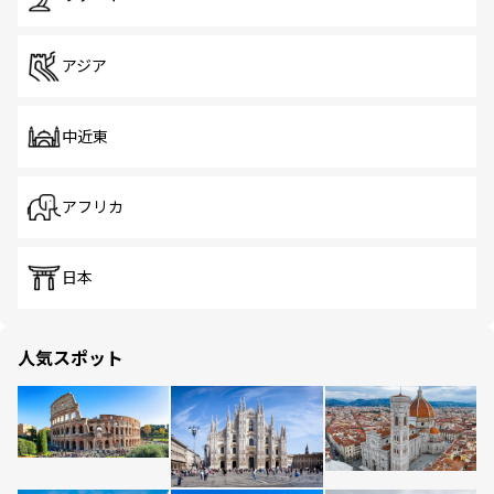
アジア
中近東
アフリカ
日本
人気スポット