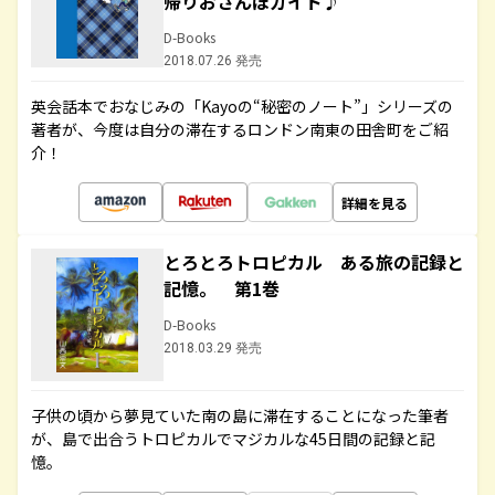
帰りおさんぽガイド♪
D-Books
2018.07.26 発売
英会話本でおなじみの「Kayoの“秘密のノート”」シリーズの
著者が、今度は自分の滞在するロンドン南東の田舎町をご紹
介！
詳細を見る
とろとろトロピカル ある旅の記録と
記憶。 第1巻
D-Books
2018.03.29 発売
子供の頃から夢見ていた南の島に滞在することになった筆者
が、島で出合うトロピカルでマジカルな45日間の記録と記
憶。