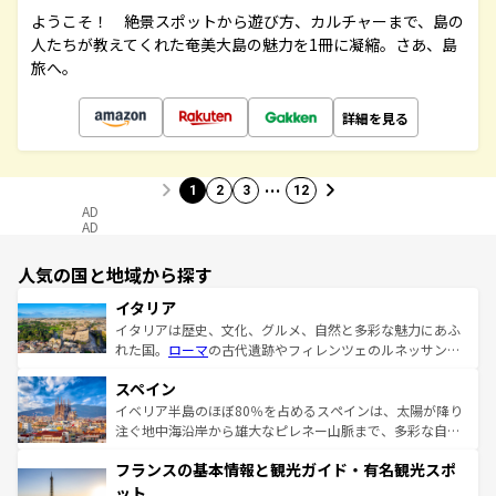
ようこそ！ 絶景スポットから遊び方、カルチャーまで、島の
人たちが教えてくれた奄美大島の魅力を1冊に凝縮。さあ、島
旅へ。
詳細を見る
…
1
2
3
12
AD
AD
人気の国と地域から探す
イタリア
イタリアは歴史、文化、グルメ、自然と多彩な魅力にあふ
れた国。
ローマ
の古代遺跡やフィレンツェのルネッサンス
美術、ヴェネツィアの運河など、歴史あるスポットはもち
スペイン
ろん、トスカーナの美しい田園風景やアマルフィ海岸の絶
景など、自然景観も見逃せない。観光の合間には、本場の
イベリア半島のほぼ80％を占めるスペインは、太陽が降り
ピザやパスタなど、絶品のイタリア料理を堪能することも
注ぐ地中海沿岸から雄大なピレネー山脈まで、多彩な自然
できる。朝目覚めてから夜眠るまで、すべての瞬間を楽し
と文化が詰まったヨーロッパ屈指の旅行先だ。多様な地域
フランスの基本情報と観光ガイド・有名観光スポ
ませてくれるイタリアで、忘れられない旅をしてみよう！
文化が根付くこの国では、情熱的なフラメンコ、熱気あふ
なお、新着のイタリア情報は
コンテンツ一覧
を参照してほ
れる闘牛、そして美味しいタパスが生活の一部となってい
ット