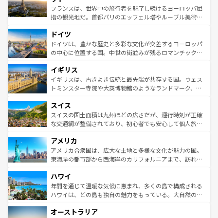
しい。
る。首都マドリードの洗練された雰囲気や、バルセロナの
フランスは、世界中の旅行者を魅了し続けるヨーロッパ屈
アートに溢れた街角から、地方では古代ローマ遺跡や中世
指の観光地だ。首都パリのエッフェル塔やルーブル美術館
の城塞都市、穏やかなビーチリゾートまで多彩な表情を見
といった象徴的なスポットから、田舎町の古風な美しさま
せる。地方によって風土や気候が異なるスペインはその個
ドイツ
で、幅広い魅力が詰まっている。華麗な宮殿、歴史的な大
性で訪れる人を魅了する。 なお、新着のスペイン情報は
コ
聖堂、美しいビーチ、そして豊かな自然が、訪れる者を心
ドイツは、豊かな歴史と多彩な文化が交差するヨーロッパ
ンテンツ一覧
を参照してほしい。
から魅了する。また、フランスは美食の国としても知ら
の中心に位置する国。中世の街並みが残るロマンチック街
れ、フランス料理はユネスコ無形文化遺産にも登録されて
道から、未来を先取りするようなモダンな都市まで多様な
イギリス
いる。シャンパンの発祥地であるランス、プロヴァンスの
顔を持つこの国は、どこを歩いても飽きることがない。ベ
香り高いラベンダー畑など、多彩な楽しみ方が可能だ。さ
ルリンの文化的活気、バイエルン州のアルプスの絶景、そ
イギリスは、古きよき伝統と最先端が共存する国。ウェス
らに、パリ以外の地域にも魅力が溢れており、どの街角に
してライン川沿いのワイン畑といった風景は必見。ビール
トミンスター寺院や大英博物館のようなランドマーク、歴
も豊かな歴史と文化が息づいている。パリ以外の個性あふ
とソーセージを味わいながら地元の人と過ごす楽しい時間
史ある大学都市、美しい丘陵地帯や牧歌的な風景など、エ
れる地方に足を運ぶとそれぞれで全く異なる文化を体験で
スイス
は、お酒好きな人にはぜひ体験してほしい。 なお、新着の
リアごとに異なる魅力がある。また、優雅なアフタヌーン
きるだろう。 なお、新着のフランス情報は
コンテンツ一覧
ドイツ情報は
コンテンツ一覧
を参照してほしい。
ティー、ビール好きにはたまらない英国パブ、サッカー観
スイスの国土面積は九州ほどの広さだが、運行時刻が正確
を参照してほしい。
戦など、本場だからこそできる体験も豊富。イギリスを旅
な交通網が整備されており、初心者でも安心して個人旅行
して楽しみつくそう。 なお、新着のイギリス情報は
コンテ
を楽しめる。日本同様に時刻表どおりの旅が可能だ。中世
アメリカ
ンツ一覧
を参照してほしい。
の建物がそのまま残る町や、スイスならではのユニークな
博物館もあり、アルプス観光だけでなく町歩きも満喫する
アメリカ合衆国は、広大な土地と多様な文化が魅力の国。
ことができる。国民の所得が高いため物価も高いが、旅行
東海岸の都市部から西海岸のカリフォルニアまで、訪れる
者向けの交通パス提供のサービスもあり、うまく活用すれ
場所ごとに異なる風景と体験が待っている。ニューヨーク
ハワイ
ば市内交通費無料で観光を楽しむこともできる。 なお、新
のような巨大都市は、観光、ショッピング、エンターテイ
着のスイス情報は
コンテンツ一覧
を参照してほしい。
ンメントが詰まった刺激的なスポットだ。一方、アメリカ
年間を通じて温暖な気候に恵まれ、多くの島で構成される
西部には大自然が広がり、グランドキャニオンやイエロー
ハワイは、どの島も独自の魅力をもっている。大自然の神
ストーン国立公園といった絶景が堪能できる。さらに、南
秘を感じたいなら、火山が生み出した壮大な景観を誇るハ
オーストラリア
部のニューオーリンズでは、音楽と美食が融合した独特の
ワイ島は見逃せない。また、定番の観光地といえばオアフ