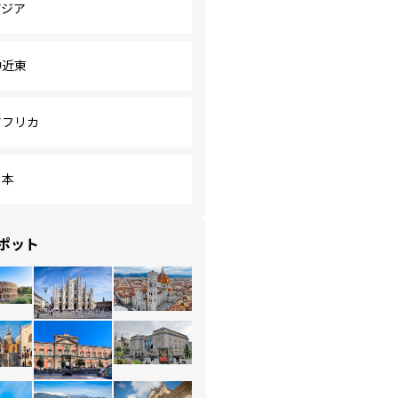
アジア
中近東
アフリカ
日本
ポット