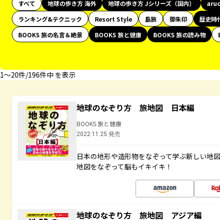
すべて
地球の歩き方 海外
地球の歩き方 Jシリーズ（国内）
aru
ランキング&テクニック
Resort Style
島旅
御朱印
歴史時
BOOKS 旅の名言＆絶景
BOOKS 旅と健康
BOOKS 旅の読み物
1〜20件/196件中 を表示
地球のなぞり方 旅地図 日本編
BOOKS 旅と健康
2022.11.25 発売
日本の地形や造形物をなぞって学ぶ新しい地
地図をなぞって脳もイキイキ！
地球のなぞり方 旅地図 アジア編