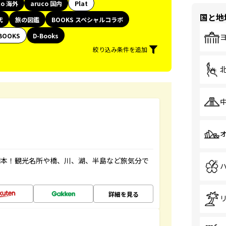
co 海外
aruco 国内
Plat
国と地
代
旅の図鑑
BOOKS スペシャルコラボ
BOOKS
D-Books
絞り込み条件を追加
図本！観光名所や橋、川、湖、半島など旅気分で
詳細を見る