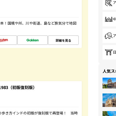
図本！国境や州、川や街道、島など旅気分で地図
詳細を見る
人気ス
-1983（初版復刻版）
球の歩き方インドの初版が復刻版で再登場！ 当時