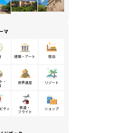
ーマ
食
建築・アート
宿泊
ト・
世界遺産
リゾート
戦
鉄道・
ビティ
ショップ
フライト