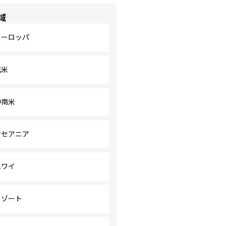
域
ヨーロッパ
北米
中南米
オセアニア
ハワイ
リゾート