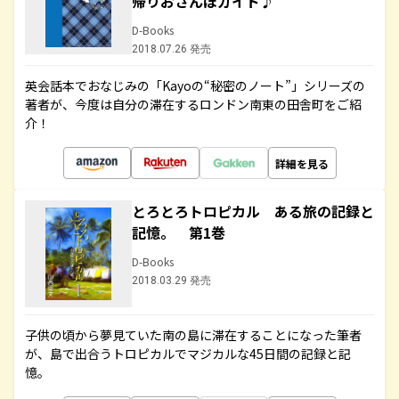
帰りおさんぽガイド♪
D-Books
2018.07.26 発売
英会話本でおなじみの「Kayoの“秘密のノート”」シリーズの
著者が、今度は自分の滞在するロンドン南東の田舎町をご紹
介！
詳細を見る
とろとろトロピカル ある旅の記録と
記憶。 第1巻
D-Books
2018.03.29 発売
子供の頃から夢見ていた南の島に滞在することになった筆者
が、島で出合うトロピカルでマジカルな45日間の記録と記
憶。