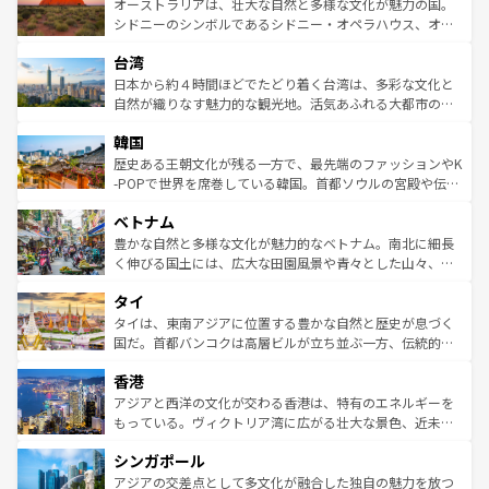
文化が魅力。旅行者はアメリカの各地域で異なる魅力を楽
島だが、静かな自然を求めるならマウイ島やカウアイ島が
オーストラリアは、壮大な自然と多様な文化が魅力の国。
しみながら、その多様性と豊かな歴史を感じることができ
おすすめ。エメラルドグリーンに輝く海をはじめ、豊かな
シドニーのシンボルであるシドニー・オペラハウス、オー
るだろう。車でのロードトリップや列車の旅も、アメリカ
文化や歴史が息づいている。「アロハスピリット」と呼ば
ストラリア東海岸北部に広がる大サンゴ礁地帯グレートバ
ならではの贅沢な旅のスタイルだ。 なお、新着のアメリカ
台湾
れるおもてなしの心で訪れる人々を迎えてくれるハワイの
リアリーフや大陸中央部にそびえるウルル（エアーズロッ
情報は
コンテンツ一覧
を参照してほしい。
人々、おいしいローカルフードやハワイアンミュージッ
ク）、タスマニアの美しい原生林やケアンズの熱帯雨林な
日本から約４時間ほどでたどり着く台湾は、多彩な文化と
ク、伝統的なフラダンスなど、すべてがハワイの魅力を彩
ど、見どころがたくさん。また、カフェやワイン、オージ
自然が織りなす魅力的な観光地。活気あふれる大都市の台
っている。訪れるたびに新しい発見と感動が待っているハ
ービーフなどの食文化も豊かで、美味しいものであふれて
北やノスタルジックな町並みが人気な九份（ジォウフェ
ワイを、存分に味わってほしい。 なお、新着のハワイ情報
韓国
いる。アクティビティも充実しており、サーフィンやダイ
ン）、静ひつな山岳地帯である台湾東部など、都市の喧騒
は
コンテンツ一覧
を参照してほしい。
ビング、ハイキングなど、アウトドア好きにはたまらな
と山間の静けさが共存しており、訪れる人に新しい発見と
歴史ある王朝文化が残る一方で、最先端のファッションやK
い。オーストラリアの多彩な魅力を存分に味わいつくそ
驚きをもたらしてくれる。また、奥深い台湾の食文化も魅
-POPで世界を席巻している韓国。首都ソウルの宮殿や伝統
う。 なお、新着のオーストラリア情報は
コンテンツ一覧
を
力で、夜市などの屋台グルメから高級料理、ヘルシーで美
家屋が並ぶエリアでは韓国の歴史と文化に浸ることがで
参照してほしい。
ベトナム
容にもいいと評判のスイーツなど、バラエティ豊かな料理
き、地方に足を延ばせば四季折々の自然美を楽しむことが
が味わえる。 なお、新着の台湾情報は
コンテンツ一覧
を参
できる。そして、キムチや焼肉、絶品のストリートフード
豊かな自然と多様な文化が魅力的なベトナム。南北に細長
照してほしい。
まで、さまざまな韓国料理が待っている。夜には、韓国な
く伸びる国土には、広大な田園風景や青々とした山々、世
らではのナイトライフも堪能できる。あたたかいホスピタ
界遺産に登録された壮大な自然景観が点在し、都市部では
タイ
リティに包まれながら、韓国の多彩な魅力を心ゆくまで味
急速な発展と共に伝統が息づく。ハノイの古い町並みやホ
わってみてほしい。 なお、新着の韓国情報は
コンテンツ一
ーチミン市のフランス統治時代の建物も、独特の雰囲気を
タイは、東南アジアに位置する豊かな自然と歴史が息づく
覧
を参照してほしい。
醸し出している。また、バラエティの豊かさとおいしさで
国だ。首都バンコクは高層ビルが立ち並ぶ一方、伝統的な
世界中の食通を魅了してやまないベトナム料理も魅力のひ
寺院や市場がいたるところに点在し、古きよき文化と現代
香港
とつ。フォーやバインミー、ベトナムコーヒーなどは、ぜ
の活気が交差している。北部ではチェンマイなどの山岳地
ひ現地で味わいたい。どの地域を訪れてもあたたかい人々
帯で自然と触れ合い、南部ではプーケットやクラビの美し
アジアと西洋の文化が交わる香港は、特有のエネルギーを
が旅行者を迎えてくれるので、きっと忘れられない旅にな
いビーチでリゾート気分を楽しむことができる。タイ料理
もっている。ヴィクトリア湾に広がる壮大な景色、近未来
るはずだ。 なお、新着のベトナム情報は
コンテンツ一覧
を
は世界的に有名で、屋台から高級レストランまで味覚を刺
的なアートスポット、そして歴史と現代が融合した町並
参照してほしい。
シンガポール
激する。気候は一年中温暖で、どの季節にも異なる楽しみ
み、どこを訪れても感動するはず。観光スポットが密集し
が待っている。親しみやすいタイの人々、仏教を中心とし
ており、効率よく見どころを回れるのも魅力。息をのむよ
アジアの交差点として多文化が融合した独自の魅力を放つ