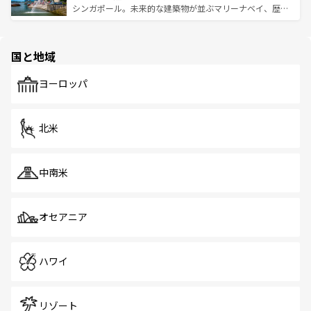
た文化、そして多様な観光資源が、訪れる旅人を魅了し続
うな絶景から文化的な体験まで、香港を存分に楽しみ尽く
シンガポール。未来的な建築物が並ぶマリーナベイ、歴史
ける。 なお、新着のタイ情報は
コンテンツ一覧
を参照して
そう。 なお、新着の香港情報は
コンテンツ一覧
を参照して
と伝統を感じられるエスニックタウン、多数の緑豊かな公
ほしい。
ほしい。
園や自然保護区など、自然が調和した近代的な景観と文化
の多様性あふれるカラフルな町は、どこを歩いても新しい
国と地域
発見がある。さらに、治安のよさや充実した公共交通機関
も、旅行者にとっては魅力的なポイント。グルメも豊富
で、ホーカーズは地元の風情を楽しめる外せないスポット
ヨーロッパ
だ。訪れる人を飽きさせないシンガポールで、多様な魅力
を体感しよう。 なお、新着のシンガポール情報は
コンテン
ツ一覧
を参照してほしい。
北米
中南米
オセアニア
ハワイ
リゾート