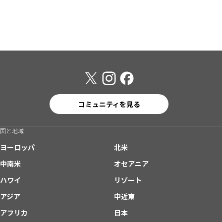
コミュニティを見る
国と地域
ヨーロッパ
北米
中南米
オセアニア
ハワイ
リゾート
アジア
中近東
アフリカ
日本