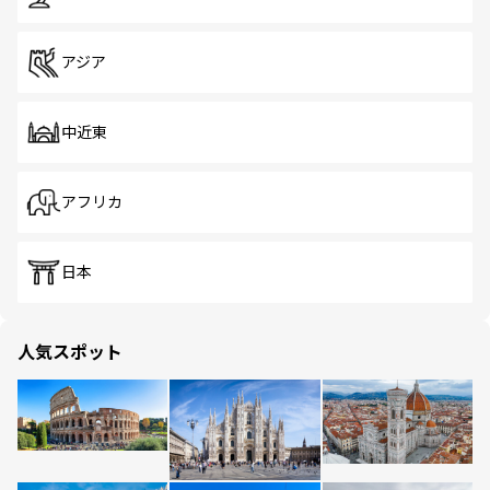
アジア
中近東
アフリカ
日本
人気スポット