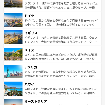
しい。
る。首都マドリードの洗練された雰囲気や、バルセロナの
フランスは、世界中の旅行者を魅了し続けるヨーロッパ屈
アートに溢れた街角から、地方では古代ローマ遺跡や中世
指の観光地だ。首都パリのエッフェル塔やルーブル美術館
の城塞都市、穏やかなビーチリゾートまで多彩な表情を見
といった象徴的なスポットから、田舎町の古風な美しさま
せる。地方によって風土や気候が異なるスペインはその個
ドイツ
で、幅広い魅力が詰まっている。華麗な宮殿、歴史的な大
性で訪れる人を魅了する。 なお、新着のスペイン情報は
コ
聖堂、美しいビーチ、そして豊かな自然が、訪れる者を心
ドイツは、豊かな歴史と多彩な文化が交差するヨーロッパ
ンテンツ一覧
を参照してほしい。
から魅了する。また、フランスは美食の国としても知ら
の中心に位置する国。中世の街並みが残るロマンチック街
れ、フランス料理はユネスコ無形文化遺産にも登録されて
道から、未来を先取りするようなモダンな都市まで多様な
イギリス
いる。シャンパンの発祥地であるランス、プロヴァンスの
顔を持つこの国は、どこを歩いても飽きることがない。ベ
香り高いラベンダー畑など、多彩な楽しみ方が可能だ。さ
ルリンの文化的活気、バイエルン州のアルプスの絶景、そ
イギリスは、古きよき伝統と最先端が共存する国。ウェス
らに、パリ以外の地域にも魅力が溢れており、どの街角に
してライン川沿いのワイン畑といった風景は必見。ビール
トミンスター寺院や大英博物館のようなランドマーク、歴
も豊かな歴史と文化が息づいている。パリ以外の個性あふ
とソーセージを味わいながら地元の人と過ごす楽しい時間
史ある大学都市、美しい丘陵地帯や牧歌的な風景など、エ
れる地方に足を運ぶとそれぞれで全く異なる文化を体験で
スイス
は、お酒好きな人にはぜひ体験してほしい。 なお、新着の
リアごとに異なる魅力がある。また、優雅なアフタヌーン
きるだろう。 なお、新着のフランス情報は
コンテンツ一覧
ドイツ情報は
コンテンツ一覧
を参照してほしい。
ティー、ビール好きにはたまらない英国パブ、サッカー観
スイスの国土面積は九州ほどの広さだが、運行時刻が正確
を参照してほしい。
戦など、本場だからこそできる体験も豊富。イギリスを旅
な交通網が整備されており、初心者でも安心して個人旅行
して楽しみつくそう。 なお、新着のイギリス情報は
コンテ
を楽しめる。日本同様に時刻表どおりの旅が可能だ。中世
アメリカ
ンツ一覧
を参照してほしい。
の建物がそのまま残る町や、スイスならではのユニークな
博物館もあり、アルプス観光だけでなく町歩きも満喫する
アメリカ合衆国は、広大な土地と多様な文化が魅力の国。
ことができる。国民の所得が高いため物価も高いが、旅行
東海岸の都市部から西海岸のカリフォルニアまで、訪れる
者向けの交通パス提供のサービスもあり、うまく活用すれ
場所ごとに異なる風景と体験が待っている。ニューヨーク
ハワイ
ば市内交通費無料で観光を楽しむこともできる。 なお、新
のような巨大都市は、観光、ショッピング、エンターテイ
着のスイス情報は
コンテンツ一覧
を参照してほしい。
ンメントが詰まった刺激的なスポットだ。一方、アメリカ
年間を通じて温暖な気候に恵まれ、多くの島で構成される
西部には大自然が広がり、グランドキャニオンやイエロー
ハワイは、どの島も独自の魅力をもっている。大自然の神
ストーン国立公園といった絶景が堪能できる。さらに、南
秘を感じたいなら、火山が生み出した壮大な景観を誇るハ
オーストラリア
部のニューオーリンズでは、音楽と美食が融合した独特の
ワイ島は見逃せない。また、定番の観光地といえばオアフ