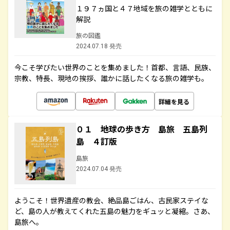
１９７ヵ国と４７地域を旅の雑学とともに
解説
旅の図鑑
2024.07.18 発売
今こそ学びたい世界のことを集めました！首都、言語、民族、
宗教、特長、現地の挨拶、誰かに話したくなる旅の雑学も。
詳細を見る
０１ 地球の歩き方 島旅 五島列
島 ４訂版
島旅
2024.07.04 発売
ようこそ！世界遺産の教会、絶品島ごはん、古民家ステイな
ど、島の人が教えてくれた五島の魅力をギュッと凝縮。さあ、
島旅へ。