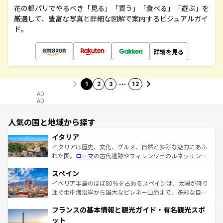
花の都パリでやるべき「見る」「買う」「食べる」「遊ぶ」を
厳選して、豊富な写真と詳細な図解で案内するビジュアルガイ
ド。
詳細を見る
…
1
2
3
12
AD
AD
人気の国と地域から探す
イタリア
イタリアは歴史、文化、グルメ、自然と多彩な魅力にあふ
れた国。
ローマ
の古代遺跡やフィレンツェのルネッサンス
美術、ヴェネツィアの運河など、歴史あるスポットはもち
スペイン
ろん、トスカーナの美しい田園風景やアマルフィ海岸の絶
景など、自然景観も見逃せない。観光の合間には、本場の
イベリア半島のほぼ80％を占めるスペインは、太陽が降り
ピザやパスタなど、絶品のイタリア料理を堪能することも
注ぐ地中海沿岸から雄大なピレネー山脈まで、多彩な自然
できる。朝目覚めてから夜眠るまで、すべての瞬間を楽し
と文化が詰まったヨーロッパ屈指の旅行先だ。多様な地域
フランスの基本情報と観光ガイド・有名観光スポ
ませてくれるイタリアで、忘れられない旅をしてみよう！
文化が根付くこの国では、情熱的なフラメンコ、熱気あふ
なお、新着のイタリア情報は
コンテンツ一覧
を参照してほ
れる闘牛、そして美味しいタパスが生活の一部となってい
ット