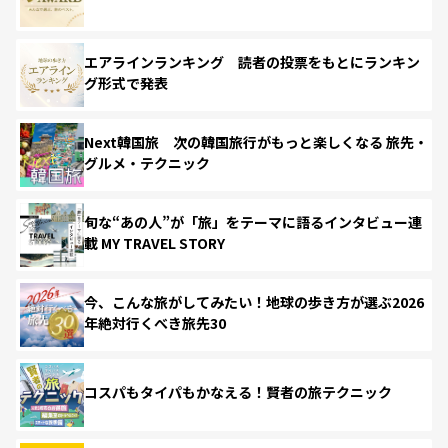
エアラインランキング 読者の投票をもとにランキン
グ形式で発表
Next韓国旅 次の韓国旅行がもっと楽しくなる 旅先・
グルメ・テクニック
旬な“あの人”が「旅」をテーマに語るインタビュー連
載 MY TRAVEL STORY
今、こんな旅がしてみたい！地球の歩き方が選ぶ2026
年絶対行くべき旅先30
コスパもタイパもかなえる！賢者の旅テクニック