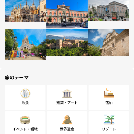
旅のテーマ
飲食
建築・アート
宿泊
イベント・観戦
世界遺産
リゾート