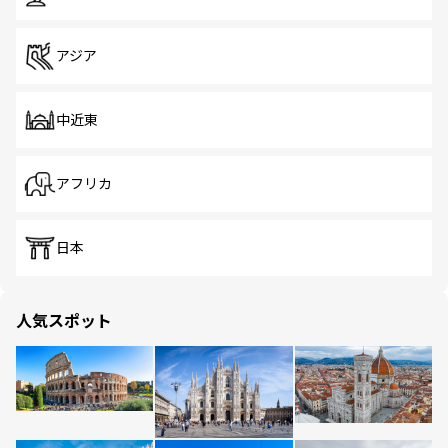
アジア
中近東
アフリカ
日本
人気スポット