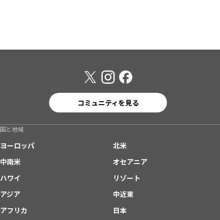
コミュニティを見る
国と地域
ヨーロッパ
北米
中南米
オセアニア
ハワイ
リゾート
アジア
中近東
アフリカ
日本