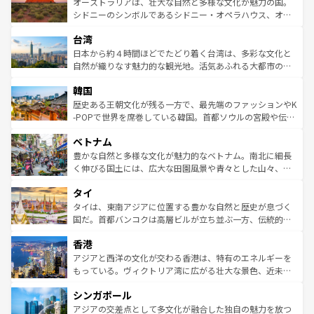
文化が魅力。旅行者はアメリカの各地域で異なる魅力を楽
島だが、静かな自然を求めるならマウイ島やカウアイ島が
オーストラリアは、壮大な自然と多様な文化が魅力の国。
しみながら、その多様性と豊かな歴史を感じることができ
おすすめ。エメラルドグリーンに輝く海をはじめ、豊かな
シドニーのシンボルであるシドニー・オペラハウス、オー
るだろう。車でのロードトリップや列車の旅も、アメリカ
文化や歴史が息づいている。「アロハスピリット」と呼ば
ストラリア東海岸北部に広がる大サンゴ礁地帯グレートバ
ならではの贅沢な旅のスタイルだ。 なお、新着のアメリカ
台湾
れるおもてなしの心で訪れる人々を迎えてくれるハワイの
リアリーフや大陸中央部にそびえるウルル（エアーズロッ
情報は
コンテンツ一覧
を参照してほしい。
人々、おいしいローカルフードやハワイアンミュージッ
ク）、タスマニアの美しい原生林やケアンズの熱帯雨林な
日本から約４時間ほどでたどり着く台湾は、多彩な文化と
ク、伝統的なフラダンスなど、すべてがハワイの魅力を彩
ど、見どころがたくさん。また、カフェやワイン、オージ
自然が織りなす魅力的な観光地。活気あふれる大都市の台
っている。訪れるたびに新しい発見と感動が待っているハ
ービーフなどの食文化も豊かで、美味しいものであふれて
北やノスタルジックな町並みが人気な九份（ジォウフェ
ワイを、存分に味わってほしい。 なお、新着のハワイ情報
韓国
いる。アクティビティも充実しており、サーフィンやダイ
ン）、静ひつな山岳地帯である台湾東部など、都市の喧騒
は
コンテンツ一覧
を参照してほしい。
ビング、ハイキングなど、アウトドア好きにはたまらな
と山間の静けさが共存しており、訪れる人に新しい発見と
歴史ある王朝文化が残る一方で、最先端のファッションやK
い。オーストラリアの多彩な魅力を存分に味わいつくそ
驚きをもたらしてくれる。また、奥深い台湾の食文化も魅
-POPで世界を席巻している韓国。首都ソウルの宮殿や伝統
う。 なお、新着のオーストラリア情報は
コンテンツ一覧
を
力で、夜市などの屋台グルメから高級料理、ヘルシーで美
家屋が並ぶエリアでは韓国の歴史と文化に浸ることがで
参照してほしい。
ベトナム
容にもいいと評判のスイーツなど、バラエティ豊かな料理
き、地方に足を延ばせば四季折々の自然美を楽しむことが
が味わえる。 なお、新着の台湾情報は
コンテンツ一覧
を参
できる。そして、キムチや焼肉、絶品のストリートフード
豊かな自然と多様な文化が魅力的なベトナム。南北に細長
照してほしい。
まで、さまざまな韓国料理が待っている。夜には、韓国な
く伸びる国土には、広大な田園風景や青々とした山々、世
らではのナイトライフも堪能できる。あたたかいホスピタ
界遺産に登録された壮大な自然景観が点在し、都市部では
タイ
リティに包まれながら、韓国の多彩な魅力を心ゆくまで味
急速な発展と共に伝統が息づく。ハノイの古い町並みやホ
わってみてほしい。 なお、新着の韓国情報は
コンテンツ一
ーチミン市のフランス統治時代の建物も、独特の雰囲気を
タイは、東南アジアに位置する豊かな自然と歴史が息づく
覧
を参照してほしい。
醸し出している。また、バラエティの豊かさとおいしさで
国だ。首都バンコクは高層ビルが立ち並ぶ一方、伝統的な
世界中の食通を魅了してやまないベトナム料理も魅力のひ
寺院や市場がいたるところに点在し、古きよき文化と現代
香港
とつ。フォーやバインミー、ベトナムコーヒーなどは、ぜ
の活気が交差している。北部ではチェンマイなどの山岳地
ひ現地で味わいたい。どの地域を訪れてもあたたかい人々
帯で自然と触れ合い、南部ではプーケットやクラビの美し
アジアと西洋の文化が交わる香港は、特有のエネルギーを
が旅行者を迎えてくれるので、きっと忘れられない旅にな
いビーチでリゾート気分を楽しむことができる。タイ料理
もっている。ヴィクトリア湾に広がる壮大な景色、近未来
るはずだ。 なお、新着のベトナム情報は
コンテンツ一覧
を
は世界的に有名で、屋台から高級レストランまで味覚を刺
的なアートスポット、そして歴史と現代が融合した町並
参照してほしい。
シンガポール
激する。気候は一年中温暖で、どの季節にも異なる楽しみ
み、どこを訪れても感動するはず。観光スポットが密集し
が待っている。親しみやすいタイの人々、仏教を中心とし
ており、効率よく見どころを回れるのも魅力。息をのむよ
アジアの交差点として多文化が融合した独自の魅力を放つ