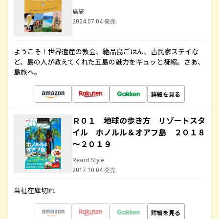
島旅
2024.07.04 発売
ようこそ！世界遺産の教会、絶品島ごはん、古民家ステイな
ど、島の人が教えてくれた五島の魅力をギュッと凝縮。さあ、
島旅へ。
詳細を見る
Ｒ０１ 地球の歩き方 リゾートスタ
イル ホノルル＆オアフ島 ２０１８
～２０１９
Resort Style
2017.10.04 発売
当社在庫切れ
詳細を見る