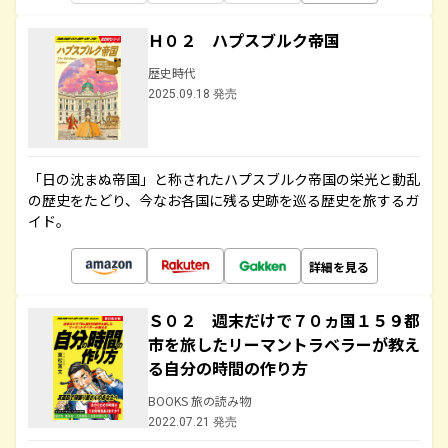
Ｈ０２ ハプスブルク帝国
歴史時代
2025.09.18 発売
「日の沈まぬ帝国」と称されたハプスブルク帝国の栄光と動乱
の歴史をたどり、今なお各国に残る史跡を巡る歴史を旅するガ
イド。
詳細を見る
Ｓ０２ 週末だけで７０ヵ国１５９都
市を旅したリーマントラベラーが教え
る自分の時間の作り方
BOOKS 旅の読み物
2022.07.21 発売