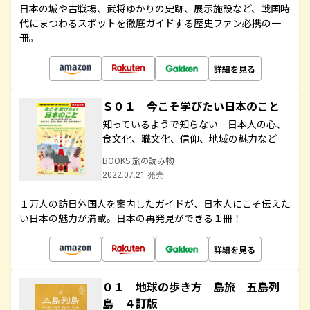
日本の城や古戦場、武将ゆかりの史跡、展示施設など、戦国時
代にまつわるスポットを徹底ガイドする歴史ファン必携の一
冊。
詳細を見る
Ｓ０１ 今こそ学びたい日本のこと
知っているようで知らない 日本人の心、
食文化、職文化、信仰、地域の魅力など
BOOKS 旅の読み物
2022.07.21 発売
１万人の訪日外国人を案内したガイドが、日本人にこそ伝えた
い日本の魅力が満載。日本の再発見ができる１冊！
詳細を見る
０１ 地球の歩き方 島旅 五島列
島 ４訂版