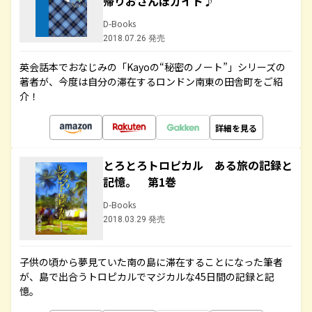
帰りおさんぽガイド♪
D-Books
2018.07.26 発売
英会話本でおなじみの「Kayoの“秘密のノート”」シリーズの
著者が、今度は自分の滞在するロンドン南東の田舎町をご紹
介！
詳細を見る
とろとろトロピカル ある旅の記録と
記憶。 第1巻
D-Books
2018.03.29 発売
子供の頃から夢見ていた南の島に滞在することになった筆者
が、島で出合うトロピカルでマジカルな45日間の記録と記
憶。