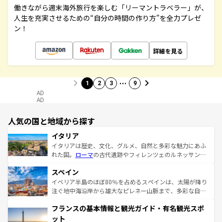
働きながら週末海外旅行を楽しむ「リーマントラベラー」が、
人生を充実させるための“自分の時間の作り方”を全力プレゼ
ン！
詳細を見る
…
1
2
3
9
AD
AD
人気の国と地域から探す
イタリア
イタリアは歴史、文化、グルメ、自然と多彩な魅力にあふ
れた国。
ローマ
の古代遺跡やフィレンツェのルネッサンス
美術、ヴェネツィアの運河など、歴史あるスポットはもち
スペイン
ろん、トスカーナの美しい田園風景やアマルフィ海岸の絶
景など、自然景観も見逃せない。観光の合間には、本場の
イベリア半島のほぼ80％を占めるスペインは、太陽が降り
ピザやパスタなど、絶品のイタリア料理を堪能することも
注ぐ地中海沿岸から雄大なピレネー山脈まで、多彩な自然
できる。朝目覚めてから夜眠るまで、すべての瞬間を楽し
と文化が詰まったヨーロッパ屈指の旅行先だ。多様な地域
フランスの基本情報と観光ガイド・有名観光スポ
ませてくれるイタリアで、忘れられない旅をしてみよう！
文化が根付くこの国では、情熱的なフラメンコ、熱気あふ
なお、新着のイタリア情報は
コンテンツ一覧
を参照してほ
れる闘牛、そして美味しいタパスが生活の一部となってい
ット