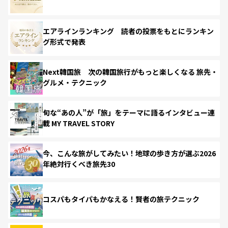
エアラインランキング 読者の投票をもとにランキン
グ形式で発表
Next韓国旅 次の韓国旅行がもっと楽しくなる 旅先・
グルメ・テクニック
旬な“あの人”が「旅」をテーマに語るインタビュー連
載 MY TRAVEL STORY
今、こんな旅がしてみたい！地球の歩き方が選ぶ2026
年絶対行くべき旅先30
コスパもタイパもかなえる！賢者の旅テクニック