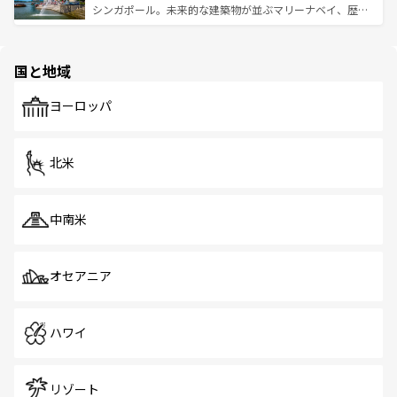
た文化、そして多様な観光資源が、訪れる旅人を魅了し続
うな絶景から文化的な体験まで、香港を存分に楽しみ尽く
シンガポール。未来的な建築物が並ぶマリーナベイ、歴史
ける。 なお、新着のタイ情報は
コンテンツ一覧
を参照して
そう。 なお、新着の香港情報は
コンテンツ一覧
を参照して
と伝統を感じられるエスニックタウン、多数の緑豊かな公
ほしい。
ほしい。
園や自然保護区など、自然が調和した近代的な景観と文化
の多様性あふれるカラフルな町は、どこを歩いても新しい
国と地域
発見がある。さらに、治安のよさや充実した公共交通機関
も、旅行者にとっては魅力的なポイント。グルメも豊富
で、ホーカーズは地元の風情を楽しめる外せないスポット
ヨーロッパ
だ。訪れる人を飽きさせないシンガポールで、多様な魅力
を体感しよう。 なお、新着のシンガポール情報は
コンテン
ツ一覧
を参照してほしい。
北米
中南米
オセアニア
ハワイ
リゾート