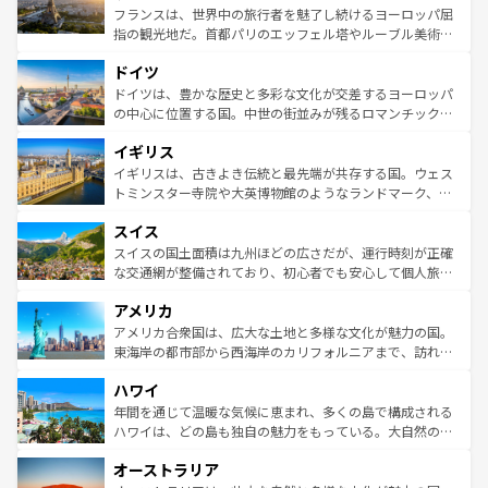
しい。
る。首都マドリードの洗練された雰囲気や、バルセロナの
フランスは、世界中の旅行者を魅了し続けるヨーロッパ屈
アートに溢れた街角から、地方では古代ローマ遺跡や中世
指の観光地だ。首都パリのエッフェル塔やルーブル美術館
の城塞都市、穏やかなビーチリゾートまで多彩な表情を見
といった象徴的なスポットから、田舎町の古風な美しさま
せる。地方によって風土や気候が異なるスペインはその個
ドイツ
で、幅広い魅力が詰まっている。華麗な宮殿、歴史的な大
性で訪れる人を魅了する。 なお、新着のスペイン情報は
コ
聖堂、美しいビーチ、そして豊かな自然が、訪れる者を心
ドイツは、豊かな歴史と多彩な文化が交差するヨーロッパ
ンテンツ一覧
を参照してほしい。
から魅了する。また、フランスは美食の国としても知ら
の中心に位置する国。中世の街並みが残るロマンチック街
れ、フランス料理はユネスコ無形文化遺産にも登録されて
道から、未来を先取りするようなモダンな都市まで多様な
イギリス
いる。シャンパンの発祥地であるランス、プロヴァンスの
顔を持つこの国は、どこを歩いても飽きることがない。ベ
香り高いラベンダー畑など、多彩な楽しみ方が可能だ。さ
ルリンの文化的活気、バイエルン州のアルプスの絶景、そ
イギリスは、古きよき伝統と最先端が共存する国。ウェス
らに、パリ以外の地域にも魅力が溢れており、どの街角に
してライン川沿いのワイン畑といった風景は必見。ビール
トミンスター寺院や大英博物館のようなランドマーク、歴
も豊かな歴史と文化が息づいている。パリ以外の個性あふ
とソーセージを味わいながら地元の人と過ごす楽しい時間
史ある大学都市、美しい丘陵地帯や牧歌的な風景など、エ
れる地方に足を運ぶとそれぞれで全く異なる文化を体験で
スイス
は、お酒好きな人にはぜひ体験してほしい。 なお、新着の
リアごとに異なる魅力がある。また、優雅なアフタヌーン
きるだろう。 なお、新着のフランス情報は
コンテンツ一覧
ドイツ情報は
コンテンツ一覧
を参照してほしい。
ティー、ビール好きにはたまらない英国パブ、サッカー観
スイスの国土面積は九州ほどの広さだが、運行時刻が正確
を参照してほしい。
戦など、本場だからこそできる体験も豊富。イギリスを旅
な交通網が整備されており、初心者でも安心して個人旅行
して楽しみつくそう。 なお、新着のイギリス情報は
コンテ
を楽しめる。日本同様に時刻表どおりの旅が可能だ。中世
アメリカ
ンツ一覧
を参照してほしい。
の建物がそのまま残る町や、スイスならではのユニークな
博物館もあり、アルプス観光だけでなく町歩きも満喫する
アメリカ合衆国は、広大な土地と多様な文化が魅力の国。
ことができる。国民の所得が高いため物価も高いが、旅行
東海岸の都市部から西海岸のカリフォルニアまで、訪れる
者向けの交通パス提供のサービスもあり、うまく活用すれ
場所ごとに異なる風景と体験が待っている。ニューヨーク
ハワイ
ば市内交通費無料で観光を楽しむこともできる。 なお、新
のような巨大都市は、観光、ショッピング、エンターテイ
着のスイス情報は
コンテンツ一覧
を参照してほしい。
ンメントが詰まった刺激的なスポットだ。一方、アメリカ
年間を通じて温暖な気候に恵まれ、多くの島で構成される
西部には大自然が広がり、グランドキャニオンやイエロー
ハワイは、どの島も独自の魅力をもっている。大自然の神
ストーン国立公園といった絶景が堪能できる。さらに、南
秘を感じたいなら、火山が生み出した壮大な景観を誇るハ
オーストラリア
部のニューオーリンズでは、音楽と美食が融合した独特の
ワイ島は見逃せない。また、定番の観光地といえばオアフ