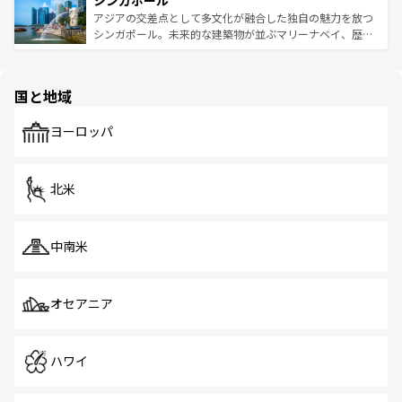
シンガポール
み、どこを訪れても感動するはず。観光スポットが密集し
が待っている。親しみやすいタイの人々、仏教を中心とし
ており、効率よく見どころを回れるのも魅力。息をのむよ
アジアの交差点として多文化が融合した独自の魅力を放つ
た文化、そして多様な観光資源が、訪れる旅人を魅了し続
うな絶景から文化的な体験まで、香港を存分に楽しみ尽く
シンガポール。未来的な建築物が並ぶマリーナベイ、歴史
ける。 なお、新着のタイ情報は
コンテンツ一覧
を参照して
そう。 なお、新着の香港情報は
コンテンツ一覧
を参照して
と伝統を感じられるエスニックタウン、多数の緑豊かな公
ほしい。
ほしい。
園や自然保護区など、自然が調和した近代的な景観と文化
の多様性あふれるカラフルな町は、どこを歩いても新しい
国と地域
発見がある。さらに、治安のよさや充実した公共交通機関
も、旅行者にとっては魅力的なポイント。グルメも豊富
で、ホーカーズは地元の風情を楽しめる外せないスポット
ヨーロッパ
だ。訪れる人を飽きさせないシンガポールで、多様な魅力
を体感しよう。 なお、新着のシンガポール情報は
コンテン
ツ一覧
を参照してほしい。
北米
中南米
オセアニア
ハワイ