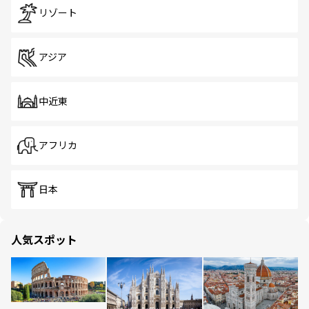
リゾート
アジア
中近東
アフリカ
日本
人気スポット