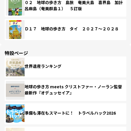
０２ 地球の歩き方 島旅 奄美大島 喜界島 加計
呂麻島（奄美群島１） ５訂版
Ｄ１７ 地球の歩き方 タイ ２０２７～２０２８
特設ページ
世界遺産ランキング
地球の歩き方 meets クリストファー・ノーラン監督
最新作『オデュッセイア』
準備も滞在もスマートに！ トラベルハック2026