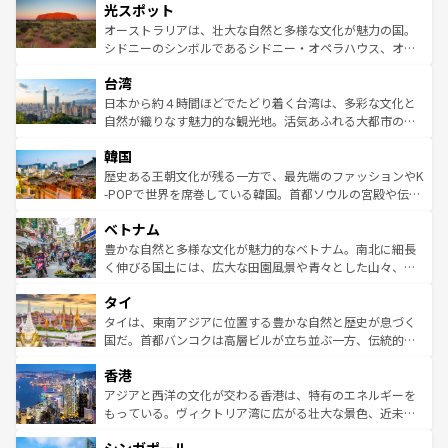
文化が魅力。旅行者はアメリカの各地域で異なる魅力を楽
島だが、静かな自然を求めるならマウイ島やカウアイ島が
光スポット
しみながら、その多様性と豊かな歴史を感じることができ
おすすめ。エメラルドグリーンに輝く海をはじめ、豊かな
オーストラリアは、壮大な自然と多様な文化が魅力の国。
るだろう。車でのロードトリップや列車の旅も、アメリカ
文化や歴史が息づいている。「アロハスピリット」と呼ば
シドニーのシンボルであるシドニー・オペラハウス、オー
ならではの贅沢な旅のスタイルだ。 なお、新着のアメリカ
れるおもてなしの心で訪れる人々を迎えてくれるハワイの
ストラリア東海岸北部に広がる大サンゴ礁地帯グレートバ
情報は
コンテンツ一覧
を参照してほしい。
人々、おいしいローカルフードやハワイアンミュージッ
台湾
リアリーフや大陸中央部にそびえるウルル（エアーズロッ
ク、伝統的なフラダンスなど、すべてがハワイの魅力を彩
ク）、タスマニアの美しい原生林やケアンズの熱帯雨林な
日本から約４時間ほどでたどり着く台湾は、多彩な文化と
っている。訪れるたびに新しい発見と感動が待っているハ
ど、見どころがたくさん。また、カフェやワイン、オージ
自然が織りなす魅力的な観光地。活気あふれる大都市の台
ワイを、存分に味わってほしい。 なお、新着のハワイ情報
ービーフなどの食文化も豊かで、美味しいものであふれて
北やノスタルジックな町並みが人気な九份（ジォウフェ
は
コンテンツ一覧
を参照してほしい。
韓国
いる。アクティビティも充実しており、サーフィンやダイ
ン）、静ひつな山岳地帯である台湾東部など、都市の喧騒
ビング、ハイキングなど、アウトドア好きにはたまらな
と山間の静けさが共存しており、訪れる人に新しい発見と
歴史ある王朝文化が残る一方で、最先端のファッションやK
い。オーストラリアの多彩な魅力を存分に味わいつくそ
驚きをもたらしてくれる。また、奥深い台湾の食文化も魅
-POPで世界を席巻している韓国。首都ソウルの宮殿や伝統
う。 なお、新着のオーストラリア情報は
コンテンツ一覧
を
力で、夜市などの屋台グルメから高級料理、ヘルシーで美
家屋が並ぶエリアでは韓国の歴史と文化に浸ることがで
参照してほしい。
ベトナム
容にもいいと評判のスイーツなど、バラエティ豊かな料理
き、地方に足を延ばせば四季折々の自然美を楽しむことが
が味わえる。 なお、新着の台湾情報は
コンテンツ一覧
を参
できる。そして、キムチや焼肉、絶品のストリートフード
豊かな自然と多様な文化が魅力的なベトナム。南北に細長
照してほしい。
まで、さまざまな韓国料理が待っている。夜には、韓国な
く伸びる国土には、広大な田園風景や青々とした山々、世
らではのナイトライフも堪能できる。あたたかいホスピタ
界遺産に登録された壮大な自然景観が点在し、都市部では
タイ
リティに包まれながら、韓国の多彩な魅力を心ゆくまで味
急速な発展と共に伝統が息づく。ハノイの古い町並みやホ
わってみてほしい。 なお、新着の韓国情報は
コンテンツ一
ーチミン市のフランス統治時代の建物も、独特の雰囲気を
タイは、東南アジアに位置する豊かな自然と歴史が息づく
覧
を参照してほしい。
醸し出している。また、バラエティの豊かさとおいしさで
国だ。首都バンコクは高層ビルが立ち並ぶ一方、伝統的な
世界中の食通を魅了してやまないベトナム料理も魅力のひ
寺院や市場がいたるところに点在し、古きよき文化と現代
香港
とつ。フォーやバインミー、ベトナムコーヒーなどは、ぜ
の活気が交差している。北部ではチェンマイなどの山岳地
ひ現地で味わいたい。どの地域を訪れてもあたたかい人々
帯で自然と触れ合い、南部ではプーケットやクラビの美し
アジアと西洋の文化が交わる香港は、特有のエネルギーを
が旅行者を迎えてくれるので、きっと忘れられない旅にな
いビーチでリゾート気分を楽しむことができる。タイ料理
もっている。ヴィクトリア湾に広がる壮大な景色、近未来
るはずだ。 なお、新着のベトナム情報は
コンテンツ一覧
を
は世界的に有名で、屋台から高級レストランまで味覚を刺
的なアートスポット、そして歴史と現代が融合した町並
参照してほしい。
激する。気候は一年中温暖で、どの季節にも異なる楽しみ