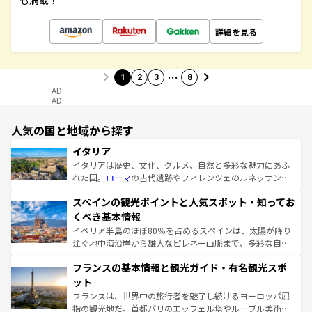
も満載！
詳細を見る
…
1
2
3
8
AD
AD
人気の国と地域から探す
イタリア
イタリアは歴史、文化、グルメ、自然と多彩な魅力にあふ
れた国。
ローマ
の古代遺跡やフィレンツェのルネッサンス
美術、ヴェネツィアの運河など、歴史あるスポットはもち
スペインの観光ポイントと人気スポット・知ってお
ろん、トスカーナの美しい田園風景やアマルフィ海岸の絶
景など、自然景観も見逃せない。観光の合間には、本場の
くべき基本情報
ピザやパスタなど、絶品のイタリア料理を堪能することも
イベリア半島のほぼ80％を占めるスペインは、太陽が降り
できる。朝目覚めてから夜眠るまで、すべての瞬間を楽し
注ぐ地中海沿岸から雄大なピレネー山脈まで、多彩な自然
ませてくれるイタリアで、忘れられない旅をしてみよう！
と文化が詰まったヨーロッパ屈指の旅行先だ。多様な地域
なお、新着のイタリア情報は
コンテンツ一覧
を参照してほ
フランスの基本情報と観光ガイド・有名観光スポ
文化が根付くこの国では、情熱的なフラメンコ、熱気あふ
しい。
れる闘牛、そして美味しいタパスが生活の一部となってい
ット
る。首都マドリードの洗練された雰囲気や、バルセロナの
フランスは、世界中の旅行者を魅了し続けるヨーロッパ屈
アートに溢れた街角から、地方では古代ローマ遺跡や中世
指の観光地だ。首都パリのエッフェル塔やルーブル美術館