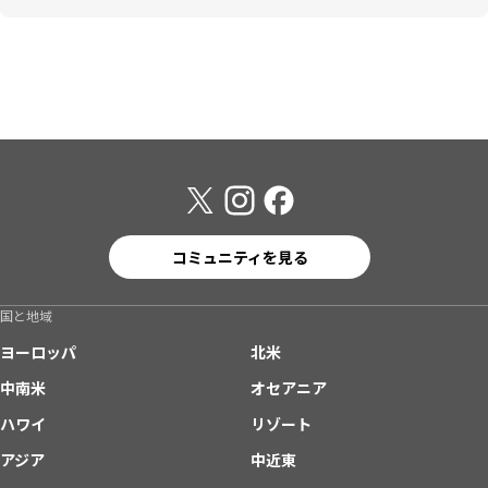
コミュニティを見る
国と地域
ヨーロッパ
北米
中南米
オセアニア
ハワイ
リゾート
アジア
中近東