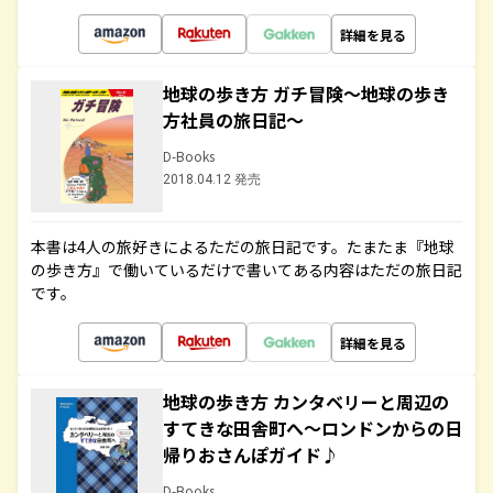
詳細を見る
地球の歩き方 ガチ冒険～地球の歩き
方社員の旅日記～
D-Books
2018.04.12 発売
本書は4人の旅好きによるただの旅日記です。たまたま『地球
の歩き方』で働いているだけで書いてある内容はただの旅日記
です。
詳細を見る
地球の歩き方 カンタベリーと周辺の
すてきな田舎町へ～ロンドンからの日
帰りおさんぽガイド♪
D-Books