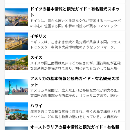
の城塞都市、穏やかなビーチリゾートまで多彩な表情を見
といった象徴的なスポットから、田舎町の古風な美しさま
せる。地方によって風土や気候が異なるスペインはその個
ドイツの基本情報と観光ガイド・有名観光スポッ
で、幅広い魅力が詰まっている。華麗な宮殿、歴史的な大
性で訪れる人を魅了する。 なお、新着のスペイン情報は
コ
聖堂、美しいビーチ、そして豊かな自然が、訪れる者を心
ト
ンテンツ一覧
を参照してほしい。
から魅了する。また、フランスは美食の国としても知ら
ドイツは、豊かな歴史と多彩な文化が交差するヨーロッパ
れ、フランス料理はユネスコ無形文化遺産にも登録されて
の中心に位置する国。中世の街並みが残るロマンチック街
いる。シャンパンの発祥地であるランス、プロヴァンスの
道から、未来を先取りするようなモダンな都市まで多様な
香り高いラベンダー畑など、多彩な楽しみ方が可能だ。さ
イギリス
顔を持つこの国は、どこを歩いても飽きることがない。ベ
らに、パリ以外の地域にも魅力が溢れており、どの街角に
ルリンの文化的活気、バイエルン州のアルプスの絶景、そ
イギリスは、古きよき伝統と最先端が共存する国。ウェス
も豊かな歴史と文化が息づいている。パリ以外の個性あふ
してライン川沿いのワイン畑といった風景は必見。ビール
トミンスター寺院や大英博物館のようなランドマーク、歴
れる地方に足を運ぶとそれぞれで全く異なる文化を体験で
とソーセージを味わいながら地元の人と過ごす楽しい時間
史ある大学都市、美しい丘陵地帯や牧歌的な風景など、エ
きるだろう。 なお、新着のフランス情報は
コンテンツ一覧
スイス
は、お酒好きな人にはぜひ体験してほしい。 なお、新着の
リアごとに異なる魅力がある。また、優雅なアフタヌーン
を参照してほしい。
ドイツ情報は
コンテンツ一覧
を参照してほしい。
ティー、ビール好きにはたまらない英国パブ、サッカー観
スイスの国土面積は九州ほどの広さだが、運行時刻が正確
戦など、本場だからこそできる体験も豊富。イギリスを旅
な交通網が整備されており、初心者でも安心して個人旅行
して楽しみつくそう。 なお、新着のイギリス情報は
コンテ
を楽しめる。日本同様に時刻表どおりの旅が可能だ。中世
アメリカの基本情報と観光ガイド・有名観光スポ
ンツ一覧
を参照してほしい。
の建物がそのまま残る町や、スイスならではのユニークな
博物館もあり、アルプス観光だけでなく町歩きも満喫する
ット
ことができる。国民の所得が高いため物価も高いが、旅行
アメリカ合衆国は、広大な土地と多様な文化が魅力の国。
者向けの交通パス提供のサービスもあり、うまく活用すれ
東海岸の都市部から西海岸のカリフォルニアまで、訪れる
ば市内交通費無料で観光を楽しむこともできる。 なお、新
場所ごとに異なる風景と体験が待っている。ニューヨーク
着のスイス情報は
コンテンツ一覧
を参照してほしい。
ハワイ
のような巨大都市は、観光、ショッピング、エンターテイ
ンメントが詰まった刺激的なスポットだ。一方、アメリカ
年間を通じて温暖な気候に恵まれ、多くの島で構成される
西部には大自然が広がり、グランドキャニオンやイエロー
ハワイは、どの島も独自の魅力をもっている。大自然の神
ストーン国立公園といった絶景が堪能できる。さらに、南
秘を感じたいなら、火山が生み出した壮大な景観を誇るハ
オーストラリアの基本情報と観光ガイド・有名観
部のニューオーリンズでは、音楽と美食が融合した独特の
ワイ島は見逃せない。また、定番の観光地といえばオアフ