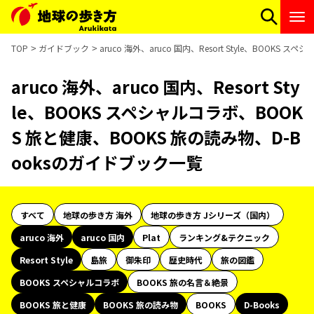
TOP
ガイドブック
aruco 海外、aruco 国内、Resort Style、BOOK
aruco 海外、aruco 国内、Resort Sty
le、BOOKS スペシャルコラボ、BOOK
S 旅と健康、BOOKS 旅の読み物、D-B
ooksのガイドブック一覧
すべて
地球の歩き方 海外
地球の歩き方 Jシリーズ（国内）
aruco 海外
aruco 国内
Plat
ランキング&テクニック
Resort Style
島旅
御朱印
歴史時代
旅の図鑑
BOOKS スペシャルコラボ
BOOKS 旅の名言＆絶景
BOOKS 旅と健康
BOOKS 旅の読み物
BOOKS
D-Books