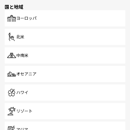
の多様性あふれるカラフルな町は、どこを歩いても新しい
国と地域
発見がある。さらに、治安のよさや充実した公共交通機関
も、旅行者にとっては魅力的なポイント。グルメも豊富
で、ホーカーズは地元の風情を楽しめる外せないスポット
ヨーロッパ
だ。訪れる人を飽きさせないシンガポールで、多様な魅力
を体感しよう。 なお、新着のシンガポール情報は
コンテン
ツ一覧
を参照してほしい。
北米
中南米
オセアニア
ハワイ
リゾート
アジア