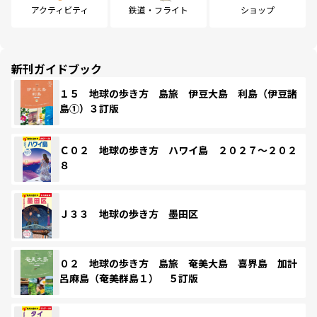
アクティビティ
鉄道・フライト
ショップ
新刊ガイドブック
１５ 地球の歩き方 島旅 伊豆大島 利島（伊豆諸
島①）３訂版
Ｃ０２ 地球の歩き方 ハワイ島 ２０２７～２０２
８
Ｊ３３ 地球の歩き方 墨田区
０２ 地球の歩き方 島旅 奄美大島 喜界島 加計
呂麻島（奄美群島１） ５訂版