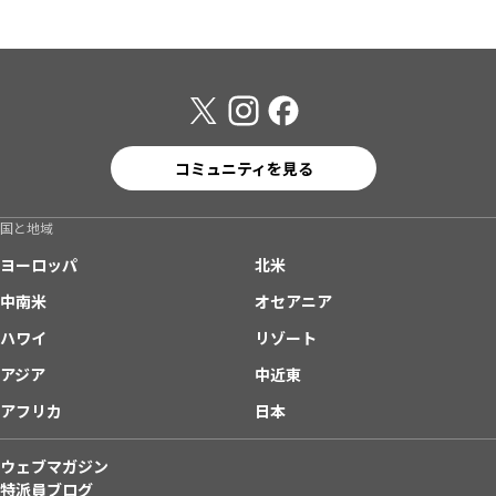
コミュニティを見る
国と地域
ヨーロッパ
北米
中南米
オセアニア
ハワイ
リゾート
アジア
中近東
アフリカ
日本
ウェブマガジン
特派員ブログ