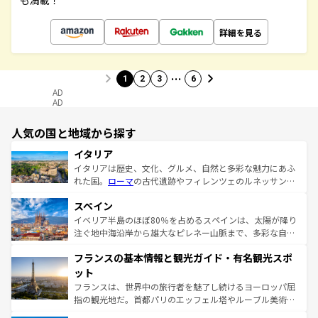
も満載！
詳細を見る
…
1
2
3
6
AD
AD
人気の国と地域から探す
イタリア
イタリアは歴史、文化、グルメ、自然と多彩な魅力にあふ
れた国。
ローマ
の古代遺跡やフィレンツェのルネッサンス
美術、ヴェネツィアの運河など、歴史あるスポットはもち
スペイン
ろん、トスカーナの美しい田園風景やアマルフィ海岸の絶
景など、自然景観も見逃せない。観光の合間には、本場の
イベリア半島のほぼ80％を占めるスペインは、太陽が降り
ピザやパスタなど、絶品のイタリア料理を堪能することも
注ぐ地中海沿岸から雄大なピレネー山脈まで、多彩な自然
できる。朝目覚めてから夜眠るまで、すべての瞬間を楽し
と文化が詰まったヨーロッパ屈指の旅行先だ。多様な地域
フランスの基本情報と観光ガイド・有名観光スポ
ませてくれるイタリアで、忘れられない旅をしてみよう！
文化が根付くこの国では、情熱的なフラメンコ、熱気あふ
なお、新着のイタリア情報は
コンテンツ一覧
を参照してほ
れる闘牛、そして美味しいタパスが生活の一部となってい
ット
しい。
る。首都マドリードの洗練された雰囲気や、バルセロナの
フランスは、世界中の旅行者を魅了し続けるヨーロッパ屈
アートに溢れた街角から、地方では古代ローマ遺跡や中世
指の観光地だ。首都パリのエッフェル塔やルーブル美術館
の城塞都市、穏やかなビーチリゾートまで多彩な表情を見
といった象徴的なスポットから、田舎町の古風な美しさま