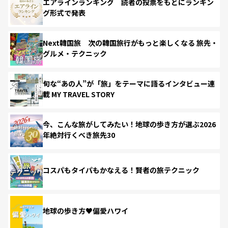
エアラインランキング 読者の投票をもとにランキン
グ形式で発表
Next韓国旅 次の韓国旅行がもっと楽しくなる 旅先・
グルメ・テクニック
旬な“あの人”が「旅」をテーマに語るインタビュー連
載 MY TRAVEL STORY
今、こんな旅がしてみたい！地球の歩き方が選ぶ2026
年絶対行くべき旅先30
コスパもタイパもかなえる！賢者の旅テクニック
地球の歩き方♥偏愛ハワイ