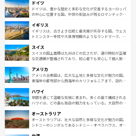
せる。地方によって風土や気候が異なるスペインはその個
ドイツ
で、幅広い魅力が詰まっている。華麗な宮殿、歴史的な大
性で訪れる人を魅了する。 なお、新着のスペイン情報は
コ
聖堂、美しいビーチ、そして豊かな自然が、訪れる者を心
ドイツは、豊かな歴史と多彩な文化が交差するヨーロッパ
ンテンツ一覧
を参照してほしい。
から魅了する。また、フランスは美食の国としても知ら
の中心に位置する国。中世の街並みが残るロマンチック街
れ、フランス料理はユネスコ無形文化遺産にも登録されて
道から、未来を先取りするようなモダンな都市まで多様な
イギリス
いる。シャンパンの発祥地であるランス、プロヴァンスの
顔を持つこの国は、どこを歩いても飽きることがない。ベ
香り高いラベンダー畑など、多彩な楽しみ方が可能だ。さ
ルリンの文化的活気、バイエルン州のアルプスの絶景、そ
イギリスは、古きよき伝統と最先端が共存する国。ウェス
らに、パリ以外の地域にも魅力が溢れており、どの街角に
してライン川沿いのワイン畑といった風景は必見。ビール
トミンスター寺院や大英博物館のようなランドマーク、歴
も豊かな歴史と文化が息づいている。パリ以外の個性あふ
とソーセージを味わいながら地元の人と過ごす楽しい時間
史ある大学都市、美しい丘陵地帯や牧歌的な風景など、エ
れる地方に足を運ぶとそれぞれで全く異なる文化を体験で
スイス
は、お酒好きな人にはぜひ体験してほしい。 なお、新着の
リアごとに異なる魅力がある。また、優雅なアフタヌーン
きるだろう。 なお、新着のフランス情報は
コンテンツ一覧
ドイツ情報は
コンテンツ一覧
を参照してほしい。
ティー、ビール好きにはたまらない英国パブ、サッカー観
スイスの国土面積は九州ほどの広さだが、運行時刻が正確
を参照してほしい。
戦など、本場だからこそできる体験も豊富。イギリスを旅
な交通網が整備されており、初心者でも安心して個人旅行
して楽しみつくそう。 なお、新着のイギリス情報は
コンテ
を楽しめる。日本同様に時刻表どおりの旅が可能だ。中世
アメリカ
ンツ一覧
を参照してほしい。
の建物がそのまま残る町や、スイスならではのユニークな
博物館もあり、アルプス観光だけでなく町歩きも満喫する
アメリカ合衆国は、広大な土地と多様な文化が魅力の国。
ことができる。国民の所得が高いため物価も高いが、旅行
東海岸の都市部から西海岸のカリフォルニアまで、訪れる
者向けの交通パス提供のサービスもあり、うまく活用すれ
場所ごとに異なる風景と体験が待っている。ニューヨーク
ハワイ
ば市内交通費無料で観光を楽しむこともできる。 なお、新
のような巨大都市は、観光、ショッピング、エンターテイ
着のスイス情報は
コンテンツ一覧
を参照してほしい。
ンメントが詰まった刺激的なスポットだ。一方、アメリカ
年間を通じて温暖な気候に恵まれ、多くの島で構成される
西部には大自然が広がり、グランドキャニオンやイエロー
ハワイは、どの島も独自の魅力をもっている。大自然の神
ストーン国立公園といった絶景が堪能できる。さらに、南
秘を感じたいなら、火山が生み出した壮大な景観を誇るハ
オーストラリア
部のニューオーリンズでは、音楽と美食が融合した独特の
ワイ島は見逃せない。また、定番の観光地といえばオアフ
文化が魅力。旅行者はアメリカの各地域で異なる魅力を楽
島だが、静かな自然を求めるならマウイ島やカウアイ島が
オーストラリアは、壮大な自然と多様な文化が魅力の国。
しみながら、その多様性と豊かな歴史を感じることができ
おすすめ。エメラルドグリーンに輝く海をはじめ、豊かな
シドニーのシンボルであるシドニー・オペラハウス、オー
るだろう。車でのロードトリップや列車の旅も、アメリカ
文化や歴史が息づいている。「アロハスピリット」と呼ば
ストラリア東海岸北部に広がる大サンゴ礁地帯グレートバ
ならではの贅沢な旅のスタイルだ。 なお、新着のアメリカ
台湾
れるおもてなしの心で訪れる人々を迎えてくれるハワイの
リアリーフや大陸中央部にそびえるウルル（エアーズロッ