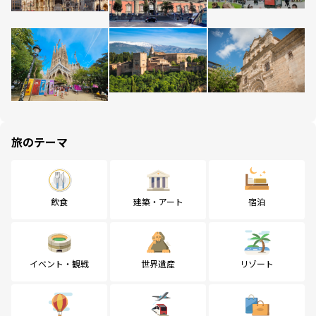
旅のテーマ
飲食
建築・アート
宿泊
イベント・観戦
世界遺産
リゾート