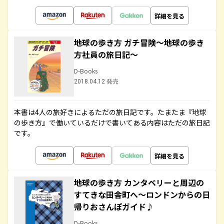
詳細を見る
地球の歩き方 ガチ冒険～地球の歩き
方社員の旅日記～
D-Books
2018.04.12 発売
本書は4人の旅好きによるただの旅日記です。たまたま『地球
の歩き方』で働いているだけで書いてある内容はただの旅日記
です。
詳細を見る
地球の歩き方 カンタベリーと周辺の
すてきな田舎町へ～ロンドンからの日
帰りおさんぽガイド♪
D-Books