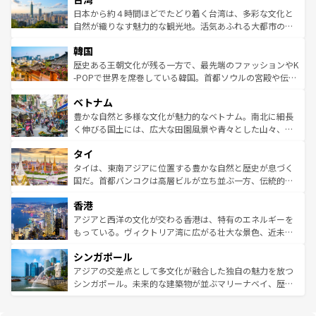
情報は
コンテンツ一覧
を参照してほしい。
人々、おいしいローカルフードやハワイアンミュージッ
ク）、タスマニアの美しい原生林やケアンズの熱帯雨林な
日本から約４時間ほどでたどり着く台湾は、多彩な文化と
ク、伝統的なフラダンスなど、すべてがハワイの魅力を彩
ど、見どころがたくさん。また、カフェやワイン、オージ
自然が織りなす魅力的な観光地。活気あふれる大都市の台
っている。訪れるたびに新しい発見と感動が待っているハ
ービーフなどの食文化も豊かで、美味しいものであふれて
北やノスタルジックな町並みが人気な九份（ジォウフェ
ワイを、存分に味わってほしい。 なお、新着のハワイ情報
韓国
いる。アクティビティも充実しており、サーフィンやダイ
ン）、静ひつな山岳地帯である台湾東部など、都市の喧騒
は
コンテンツ一覧
を参照してほしい。
ビング、ハイキングなど、アウトドア好きにはたまらな
と山間の静けさが共存しており、訪れる人に新しい発見と
歴史ある王朝文化が残る一方で、最先端のファッションやK
い。オーストラリアの多彩な魅力を存分に味わいつくそ
驚きをもたらしてくれる。また、奥深い台湾の食文化も魅
-POPで世界を席巻している韓国。首都ソウルの宮殿や伝統
う。 なお、新着のオーストラリア情報は
コンテンツ一覧
を
力で、夜市などの屋台グルメから高級料理、ヘルシーで美
家屋が並ぶエリアでは韓国の歴史と文化に浸ることがで
参照してほしい。
ベトナム
容にもいいと評判のスイーツなど、バラエティ豊かな料理
き、地方に足を延ばせば四季折々の自然美を楽しむことが
が味わえる。 なお、新着の台湾情報は
コンテンツ一覧
を参
できる。そして、キムチや焼肉、絶品のストリートフード
豊かな自然と多様な文化が魅力的なベトナム。南北に細長
照してほしい。
まで、さまざまな韓国料理が待っている。夜には、韓国な
く伸びる国土には、広大な田園風景や青々とした山々、世
らではのナイトライフも堪能できる。あたたかいホスピタ
界遺産に登録された壮大な自然景観が点在し、都市部では
タイ
リティに包まれながら、韓国の多彩な魅力を心ゆくまで味
急速な発展と共に伝統が息づく。ハノイの古い町並みやホ
わってみてほしい。 なお、新着の韓国情報は
コンテンツ一
ーチミン市のフランス統治時代の建物も、独特の雰囲気を
タイは、東南アジアに位置する豊かな自然と歴史が息づく
覧
を参照してほしい。
醸し出している。また、バラエティの豊かさとおいしさで
国だ。首都バンコクは高層ビルが立ち並ぶ一方、伝統的な
世界中の食通を魅了してやまないベトナム料理も魅力のひ
寺院や市場がいたるところに点在し、古きよき文化と現代
香港
とつ。フォーやバインミー、ベトナムコーヒーなどは、ぜ
の活気が交差している。北部ではチェンマイなどの山岳地
ひ現地で味わいたい。どの地域を訪れてもあたたかい人々
帯で自然と触れ合い、南部ではプーケットやクラビの美し
アジアと西洋の文化が交わる香港は、特有のエネルギーを
が旅行者を迎えてくれるので、きっと忘れられない旅にな
いビーチでリゾート気分を楽しむことができる。タイ料理
もっている。ヴィクトリア湾に広がる壮大な景色、近未来
るはずだ。 なお、新着のベトナム情報は
コンテンツ一覧
を
は世界的に有名で、屋台から高級レストランまで味覚を刺
的なアートスポット、そして歴史と現代が融合した町並
参照してほしい。
シンガポール
激する。気候は一年中温暖で、どの季節にも異なる楽しみ
み、どこを訪れても感動するはず。観光スポットが密集し
が待っている。親しみやすいタイの人々、仏教を中心とし
ており、効率よく見どころを回れるのも魅力。息をのむよ
アジアの交差点として多文化が融合した独自の魅力を放つ
た文化、そして多様な観光資源が、訪れる旅人を魅了し続
うな絶景から文化的な体験まで、香港を存分に楽しみ尽く
シンガポール。未来的な建築物が並ぶマリーナベイ、歴史
ける。 なお、新着のタイ情報は
コンテンツ一覧
を参照して
そう。 なお、新着の香港情報は
コンテンツ一覧
を参照して
と伝統を感じられるエスニックタウン、多数の緑豊かな公
ほしい。
ほしい。
園や自然保護区など、自然が調和した近代的な景観と文化