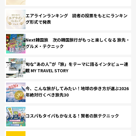
エアラインランキング 読者の投票をもとにランキン
グ形式で発表
Next韓国旅 次の韓国旅行がもっと楽しくなる 旅先・
グルメ・テクニック
旬な“あの人”が「旅」をテーマに語るインタビュー連
載 MY TRAVEL STORY
今、こんな旅がしてみたい！地球の歩き方が選ぶ2026
年絶対行くべき旅先30
コスパもタイパもかなえる！賢者の旅テクニック