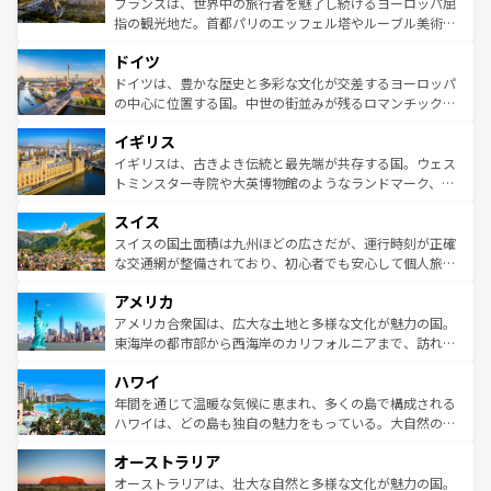
フランスは、世界中の旅行者を魅了し続けるヨーロッパ屈
アートに溢れた街角から、地方では古代ローマ遺跡や中世
指の観光地だ。首都パリのエッフェル塔やルーブル美術館
の城塞都市、穏やかなビーチリゾートまで多彩な表情を見
といった象徴的なスポットから、田舎町の古風な美しさま
せる。地方によって風土や気候が異なるスペインはその個
ドイツ
で、幅広い魅力が詰まっている。華麗な宮殿、歴史的な大
性で訪れる人を魅了する。 なお、新着のスペイン情報は
コ
聖堂、美しいビーチ、そして豊かな自然が、訪れる者を心
ドイツは、豊かな歴史と多彩な文化が交差するヨーロッパ
ンテンツ一覧
を参照してほしい。
から魅了する。また、フランスは美食の国としても知ら
の中心に位置する国。中世の街並みが残るロマンチック街
れ、フランス料理はユネスコ無形文化遺産にも登録されて
道から、未来を先取りするようなモダンな都市まで多様な
イギリス
いる。シャンパンの発祥地であるランス、プロヴァンスの
顔を持つこの国は、どこを歩いても飽きることがない。ベ
香り高いラベンダー畑など、多彩な楽しみ方が可能だ。さ
ルリンの文化的活気、バイエルン州のアルプスの絶景、そ
イギリスは、古きよき伝統と最先端が共存する国。ウェス
らに、パリ以外の地域にも魅力が溢れており、どの街角に
してライン川沿いのワイン畑といった風景は必見。ビール
トミンスター寺院や大英博物館のようなランドマーク、歴
も豊かな歴史と文化が息づいている。パリ以外の個性あふ
とソーセージを味わいながら地元の人と過ごす楽しい時間
史ある大学都市、美しい丘陵地帯や牧歌的な風景など、エ
れる地方に足を運ぶとそれぞれで全く異なる文化を体験で
スイス
は、お酒好きな人にはぜひ体験してほしい。 なお、新着の
リアごとに異なる魅力がある。また、優雅なアフタヌーン
きるだろう。 なお、新着のフランス情報は
コンテンツ一覧
ドイツ情報は
コンテンツ一覧
を参照してほしい。
ティー、ビール好きにはたまらない英国パブ、サッカー観
スイスの国土面積は九州ほどの広さだが、運行時刻が正確
を参照してほしい。
戦など、本場だからこそできる体験も豊富。イギリスを旅
な交通網が整備されており、初心者でも安心して個人旅行
して楽しみつくそう。 なお、新着のイギリス情報は
コンテ
を楽しめる。日本同様に時刻表どおりの旅が可能だ。中世
アメリカ
ンツ一覧
を参照してほしい。
の建物がそのまま残る町や、スイスならではのユニークな
博物館もあり、アルプス観光だけでなく町歩きも満喫する
アメリカ合衆国は、広大な土地と多様な文化が魅力の国。
ことができる。国民の所得が高いため物価も高いが、旅行
東海岸の都市部から西海岸のカリフォルニアまで、訪れる
者向けの交通パス提供のサービスもあり、うまく活用すれ
場所ごとに異なる風景と体験が待っている。ニューヨーク
ハワイ
ば市内交通費無料で観光を楽しむこともできる。 なお、新
のような巨大都市は、観光、ショッピング、エンターテイ
着のスイス情報は
コンテンツ一覧
を参照してほしい。
ンメントが詰まった刺激的なスポットだ。一方、アメリカ
年間を通じて温暖な気候に恵まれ、多くの島で構成される
西部には大自然が広がり、グランドキャニオンやイエロー
ハワイは、どの島も独自の魅力をもっている。大自然の神
ストーン国立公園といった絶景が堪能できる。さらに、南
秘を感じたいなら、火山が生み出した壮大な景観を誇るハ
オーストラリア
部のニューオーリンズでは、音楽と美食が融合した独特の
ワイ島は見逃せない。また、定番の観光地といえばオアフ
文化が魅力。旅行者はアメリカの各地域で異なる魅力を楽
島だが、静かな自然を求めるならマウイ島やカウアイ島が
オーストラリアは、壮大な自然と多様な文化が魅力の国。