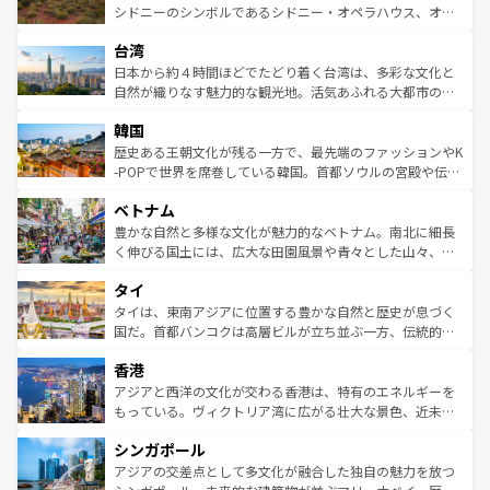
しみながら、その多様性と豊かな歴史を感じることができ
おすすめ。エメラルドグリーンに輝く海をはじめ、豊かな
シドニーのシンボルであるシドニー・オペラハウス、オー
るだろう。車でのロードトリップや列車の旅も、アメリカ
文化や歴史が息づいている。「アロハスピリット」と呼ば
ストラリア東海岸北部に広がる大サンゴ礁地帯グレートバ
ならではの贅沢な旅のスタイルだ。 なお、新着のアメリカ
台湾
れるおもてなしの心で訪れる人々を迎えてくれるハワイの
リアリーフや大陸中央部にそびえるウルル（エアーズロッ
情報は
コンテンツ一覧
を参照してほしい。
人々、おいしいローカルフードやハワイアンミュージッ
ク）、タスマニアの美しい原生林やケアンズの熱帯雨林な
日本から約４時間ほどでたどり着く台湾は、多彩な文化と
ク、伝統的なフラダンスなど、すべてがハワイの魅力を彩
ど、見どころがたくさん。また、カフェやワイン、オージ
自然が織りなす魅力的な観光地。活気あふれる大都市の台
っている。訪れるたびに新しい発見と感動が待っているハ
ービーフなどの食文化も豊かで、美味しいものであふれて
北やノスタルジックな町並みが人気な九份（ジォウフェ
ワイを、存分に味わってほしい。 なお、新着のハワイ情報
韓国
いる。アクティビティも充実しており、サーフィンやダイ
ン）、静ひつな山岳地帯である台湾東部など、都市の喧騒
は
コンテンツ一覧
を参照してほしい。
ビング、ハイキングなど、アウトドア好きにはたまらな
と山間の静けさが共存しており、訪れる人に新しい発見と
歴史ある王朝文化が残る一方で、最先端のファッションやK
い。オーストラリアの多彩な魅力を存分に味わいつくそ
驚きをもたらしてくれる。また、奥深い台湾の食文化も魅
-POPで世界を席巻している韓国。首都ソウルの宮殿や伝統
う。 なお、新着のオーストラリア情報は
コンテンツ一覧
を
力で、夜市などの屋台グルメから高級料理、ヘルシーで美
家屋が並ぶエリアでは韓国の歴史と文化に浸ることがで
参照してほしい。
ベトナム
容にもいいと評判のスイーツなど、バラエティ豊かな料理
き、地方に足を延ばせば四季折々の自然美を楽しむことが
が味わえる。 なお、新着の台湾情報は
コンテンツ一覧
を参
できる。そして、キムチや焼肉、絶品のストリートフード
豊かな自然と多様な文化が魅力的なベトナム。南北に細長
照してほしい。
まで、さまざまな韓国料理が待っている。夜には、韓国な
く伸びる国土には、広大な田園風景や青々とした山々、世
らではのナイトライフも堪能できる。あたたかいホスピタ
界遺産に登録された壮大な自然景観が点在し、都市部では
タイ
リティに包まれながら、韓国の多彩な魅力を心ゆくまで味
急速な発展と共に伝統が息づく。ハノイの古い町並みやホ
わってみてほしい。 なお、新着の韓国情報は
コンテンツ一
ーチミン市のフランス統治時代の建物も、独特の雰囲気を
タイは、東南アジアに位置する豊かな自然と歴史が息づく
覧
を参照してほしい。
醸し出している。また、バラエティの豊かさとおいしさで
国だ。首都バンコクは高層ビルが立ち並ぶ一方、伝統的な
世界中の食通を魅了してやまないベトナム料理も魅力のひ
寺院や市場がいたるところに点在し、古きよき文化と現代
香港
とつ。フォーやバインミー、ベトナムコーヒーなどは、ぜ
の活気が交差している。北部ではチェンマイなどの山岳地
ひ現地で味わいたい。どの地域を訪れてもあたたかい人々
帯で自然と触れ合い、南部ではプーケットやクラビの美し
アジアと西洋の文化が交わる香港は、特有のエネルギーを
が旅行者を迎えてくれるので、きっと忘れられない旅にな
いビーチでリゾート気分を楽しむことができる。タイ料理
もっている。ヴィクトリア湾に広がる壮大な景色、近未来
るはずだ。 なお、新着のベトナム情報は
コンテンツ一覧
を
は世界的に有名で、屋台から高級レストランまで味覚を刺
的なアートスポット、そして歴史と現代が融合した町並
参照してほしい。
シンガポール
激する。気候は一年中温暖で、どの季節にも異なる楽しみ
み、どこを訪れても感動するはず。観光スポットが密集し
が待っている。親しみやすいタイの人々、仏教を中心とし
ており、効率よく見どころを回れるのも魅力。息をのむよ
アジアの交差点として多文化が融合した独自の魅力を放つ
た文化、そして多様な観光資源が、訪れる旅人を魅了し続
うな絶景から文化的な体験まで、香港を存分に楽しみ尽く