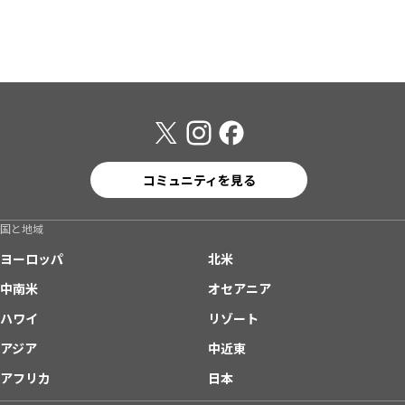
コミュニティを見る
国と地域
ヨーロッパ
北米
中南米
オセアニア
ハワイ
リゾート
アジア
中近東
アフリカ
日本