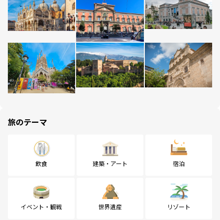
旅のテーマ
飲食
建築・アート
宿泊
イベント・観戦
世界遺産
リゾート