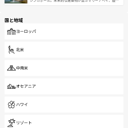
シンガポール。未来的な建築物が並ぶマリーナベイ、歴史
ける。 なお、新着のタイ情報は
コンテンツ一覧
を参照して
そう。 なお、新着の香港情報は
コンテンツ一覧
を参照して
と伝統を感じられるエスニックタウン、多数の緑豊かな公
ほしい。
ほしい。
園や自然保護区など、自然が調和した近代的な景観と文化
の多様性あふれるカラフルな町は、どこを歩いても新しい
国と地域
発見がある。さらに、治安のよさや充実した公共交通機関
も、旅行者にとっては魅力的なポイント。グルメも豊富
で、ホーカーズは地元の風情を楽しめる外せないスポット
ヨーロッパ
だ。訪れる人を飽きさせないシンガポールで、多様な魅力
を体感しよう。 なお、新着のシンガポール情報は
コンテン
ツ一覧
を参照してほしい。
北米
中南米
オセアニア
ハワイ
リゾート