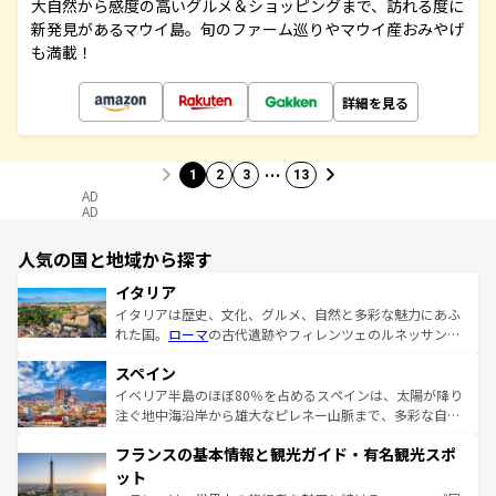
大自然から感度の高いグルメ＆ショッピングまで、訪れる度に
新発見があるマウイ島。旬のファーム巡りやマウイ産おみやげ
も満載！
詳細を見る
…
1
2
3
13
AD
AD
人気の国と地域から探す
イタリア
イタリアは歴史、文化、グルメ、自然と多彩な魅力にあふ
れた国。
ローマ
の古代遺跡やフィレンツェのルネッサンス
美術、ヴェネツィアの運河など、歴史あるスポットはもち
スペイン
ろん、トスカーナの美しい田園風景やアマルフィ海岸の絶
景など、自然景観も見逃せない。観光の合間には、本場の
イベリア半島のほぼ80％を占めるスペインは、太陽が降り
ピザやパスタなど、絶品のイタリア料理を堪能することも
注ぐ地中海沿岸から雄大なピレネー山脈まで、多彩な自然
できる。朝目覚めてから夜眠るまで、すべての瞬間を楽し
と文化が詰まったヨーロッパ屈指の旅行先だ。多様な地域
フランスの基本情報と観光ガイド・有名観光スポ
ませてくれるイタリアで、忘れられない旅をしてみよう！
文化が根付くこの国では、情熱的なフラメンコ、熱気あふ
なお、新着のイタリア情報は
コンテンツ一覧
を参照してほ
れる闘牛、そして美味しいタパスが生活の一部となってい
ット
しい。
る。首都マドリードの洗練された雰囲気や、バルセロナの