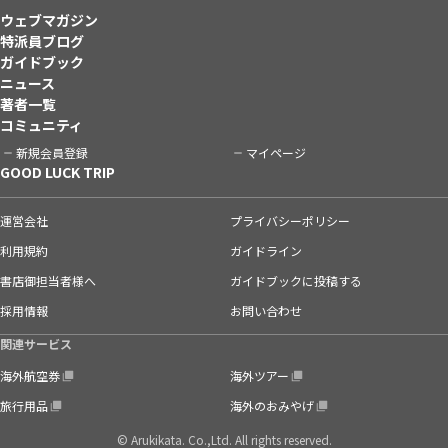
ウェブマガジン
特派員ブログ
ガイドブック
ニュース
著者一覧
コミュニティ
新規会員登録
マイページ
GOOD LUCK TRIP
運営会社
プライバシーポリシー
利用規約
ガイドライン
書店御担当者様へ
ガイドブックに投稿する
採用情報
お問い合わせ
関連サービス
海外航空券
海外ツアー
旅行用品
海外のおみやげ
© Arukikata. Co.,Ltd. All rights reserved.