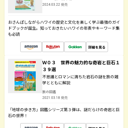
2024.03.22 発売
おさんぽしながらハワイの歴史と文化を楽しく学ぶ最強のガイ
ドブックが誕生。知っておきたいハワイの年表やキーワード集
も必読
詳細を見る
Ｗ０３ 世界の魅力的な奇岩と巨石１
３９選
不思議とロマンに満ちた岩石の謎を旅の雑
学とともに解説
旅の図鑑
2021.03.18 発売
「地球の歩き方」図鑑シリーズ第３弾は、謎だらけの奇岩と巨
石の世界！