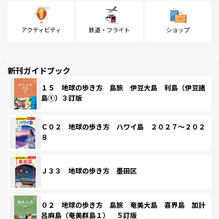
アクティビティ
鉄道・フライト
ショップ
新刊ガイドブック
１５ 地球の歩き方 島旅 伊豆大島 利島（伊豆諸
島①）３訂版
Ｃ０２ 地球の歩き方 ハワイ島 ２０２７～２０２
８
Ｊ３３ 地球の歩き方 墨田区
０２ 地球の歩き方 島旅 奄美大島 喜界島 加計
呂麻島（奄美群島１） ５訂版