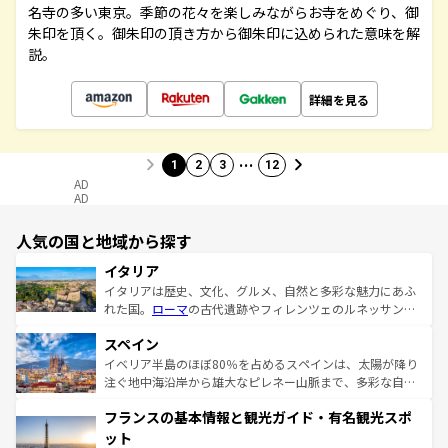
名寺の多い東京。季節の花々を楽しみながらお寺をめぐり、御
朱印を頂く。御朱印の頂き方から御朱印に込められた意味を解
説。
詳細を見る
…
1
2
3
12
AD
AD
人気の国と地域から探す
イタリア
イタリアは歴史、文化、グルメ、自然と多彩な魅力にあふ
れた国。
ローマ
の古代遺跡やフィレンツェのルネッサンス
美術、ヴェネツィアの運河など、歴史あるスポットはもち
スペイン
ろん、トスカーナの美しい田園風景やアマルフィ海岸の絶
景など、自然景観も見逃せない。観光の合間には、本場の
イベリア半島のほぼ80％を占めるスペインは、太陽が降り
ピザやパスタなど、絶品のイタリア料理を堪能することも
注ぐ地中海沿岸から雄大なピレネー山脈まで、多彩な自然
できる。朝目覚めてから夜眠るまで、すべての瞬間を楽し
と文化が詰まったヨーロッパ屈指の旅行先だ。多様な地域
フランスの基本情報と観光ガイド・有名観光スポ
ませてくれるイタリアで、忘れられない旅をしてみよう！
文化が根付くこの国では、情熱的なフラメンコ、熱気あふ
なお、新着のイタリア情報は
コンテンツ一覧
を参照してほ
れる闘牛、そして美味しいタパスが生活の一部となってい
ット