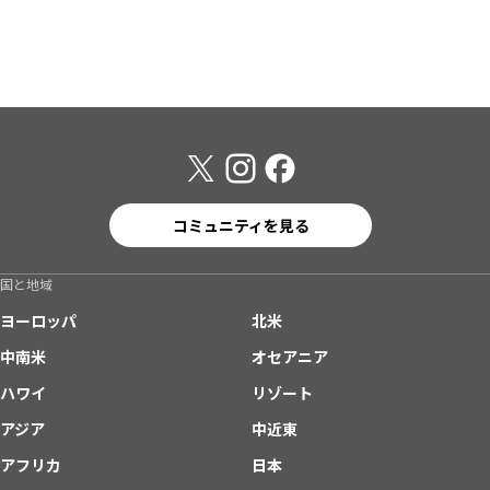
コミュニティを見る
国と地域
ヨーロッパ
北米
中南米
オセアニア
ハワイ
リゾート
アジア
中近東
アフリカ
日本