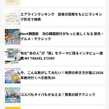
エアラインランキング 読者の投票をもとにランキン
グ形式で発表
Next韓国旅 次の韓国旅行がもっと楽しくなる 旅先・
グルメ・テクニック
旬な“あの人”が「旅」をテーマに語るインタビュー連
載 MY TRAVEL STORY
今、こんな旅がしてみたい！地球の歩き方が選ぶ2026
年絶対行くべき旅先30
コスパもタイパもかなえる！賢者の旅テクニック