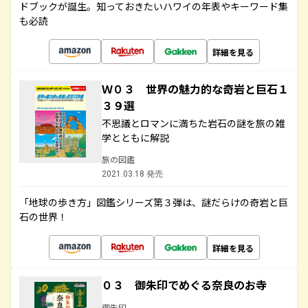
ドブックが誕生。知っておきたいハワイの年表やキーワード集
も必読
詳細を見る
Ｗ０３ 世界の魅力的な奇岩と巨石１
３９選
不思議とロマンに満ちた岩石の謎を旅の雑
学とともに解説
旅の図鑑
2021.03.18 発売
「地球の歩き方」図鑑シリーズ第３弾は、謎だらけの奇岩と巨
石の世界！
詳細を見る
０３ 御朱印でめぐる奈良のお寺
御朱印