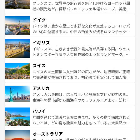
しい。
る。首都マドリードの洗練された雰囲気や、バルセロナの
フランスは、世界中の旅行者を魅了し続けるヨーロッパ屈
アートに溢れた街角から、地方では古代ローマ遺跡や中世
指の観光地だ。首都パリのエッフェル塔やルーブル美術館
の城塞都市、穏やかなビーチリゾートまで多彩な表情を見
といった象徴的なスポットから、田舎町の古風な美しさま
せる。地方によって風土や気候が異なるスペインはその個
ドイツ
で、幅広い魅力が詰まっている。華麗な宮殿、歴史的な大
性で訪れる人を魅了する。 なお、新着のスペイン情報は
コ
聖堂、美しいビーチ、そして豊かな自然が、訪れる者を心
ドイツは、豊かな歴史と多彩な文化が交差するヨーロッパ
ンテンツ一覧
を参照してほしい。
から魅了する。また、フランスは美食の国としても知ら
の中心に位置する国。中世の街並みが残るロマンチック街
れ、フランス料理はユネスコ無形文化遺産にも登録されて
道から、未来を先取りするようなモダンな都市まで多様な
イギリス
いる。シャンパンの発祥地であるランス、プロヴァンスの
顔を持つこの国は、どこを歩いても飽きることがない。ベ
香り高いラベンダー畑など、多彩な楽しみ方が可能だ。さ
ルリンの文化的活気、バイエルン州のアルプスの絶景、そ
イギリスは、古きよき伝統と最先端が共存する国。ウェス
らに、パリ以外の地域にも魅力が溢れており、どの街角に
してライン川沿いのワイン畑といった風景は必見。ビール
トミンスター寺院や大英博物館のようなランドマーク、歴
も豊かな歴史と文化が息づいている。パリ以外の個性あふ
とソーセージを味わいながら地元の人と過ごす楽しい時間
史ある大学都市、美しい丘陵地帯や牧歌的な風景など、エ
れる地方に足を運ぶとそれぞれで全く異なる文化を体験で
スイス
は、お酒好きな人にはぜひ体験してほしい。 なお、新着の
リアごとに異なる魅力がある。また、優雅なアフタヌーン
きるだろう。 なお、新着のフランス情報は
コンテンツ一覧
ドイツ情報は
コンテンツ一覧
を参照してほしい。
ティー、ビール好きにはたまらない英国パブ、サッカー観
スイスの国土面積は九州ほどの広さだが、運行時刻が正確
を参照してほしい。
戦など、本場だからこそできる体験も豊富。イギリスを旅
な交通網が整備されており、初心者でも安心して個人旅行
して楽しみつくそう。 なお、新着のイギリス情報は
コンテ
を楽しめる。日本同様に時刻表どおりの旅が可能だ。中世
アメリカ
ンツ一覧
を参照してほしい。
の建物がそのまま残る町や、スイスならではのユニークな
博物館もあり、アルプス観光だけでなく町歩きも満喫する
アメリカ合衆国は、広大な土地と多様な文化が魅力の国。
ことができる。国民の所得が高いため物価も高いが、旅行
東海岸の都市部から西海岸のカリフォルニアまで、訪れる
者向けの交通パス提供のサービスもあり、うまく活用すれ
場所ごとに異なる風景と体験が待っている。ニューヨーク
ハワイ
ば市内交通費無料で観光を楽しむこともできる。 なお、新
のような巨大都市は、観光、ショッピング、エンターテイ
着のスイス情報は
コンテンツ一覧
を参照してほしい。
ンメントが詰まった刺激的なスポットだ。一方、アメリカ
年間を通じて温暖な気候に恵まれ、多くの島で構成される
西部には大自然が広がり、グランドキャニオンやイエロー
ハワイは、どの島も独自の魅力をもっている。大自然の神
ストーン国立公園といった絶景が堪能できる。さらに、南
秘を感じたいなら、火山が生み出した壮大な景観を誇るハ
オーストラリア
部のニューオーリンズでは、音楽と美食が融合した独特の
ワイ島は見逃せない。また、定番の観光地といえばオアフ
文化が魅力。旅行者はアメリカの各地域で異なる魅力を楽
島だが、静かな自然を求めるならマウイ島やカウアイ島が
オーストラリアは、壮大な自然と多様な文化が魅力の国。