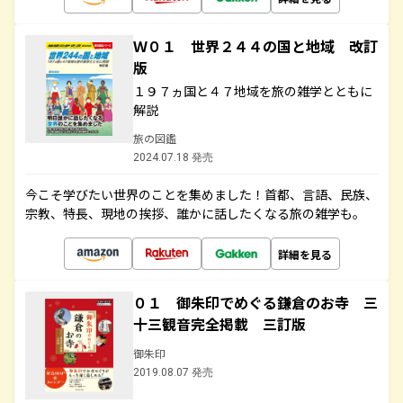
Ｗ０１ 世界２４４の国と地域 改訂
版
１９７ヵ国と４７地域を旅の雑学とともに
解説
旅の図鑑
2024.07.18 発売
今こそ学びたい世界のことを集めました！首都、言語、民族、
宗教、特長、現地の挨拶、誰かに話したくなる旅の雑学も。
詳細を見る
０１ 御朱印でめぐる鎌倉のお寺 三
十三観音完全掲載 三訂版
御朱印
2019.08.07 発売