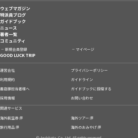
ウェブマガジン
特派員ブログ
ガイドブック
ニュース
著者一覧
コミュニティ
新規会員登録
マイページ
GOOD LUCK TRIP
運営会社
プライバシーポリシー
利用規約
ガイドライン
書店御担当者様へ
ガイドブックに投稿する
採用情報
お問い合わせ
関連サービス
海外航空券
海外ツアー
旅行用品
海外のおみやげ
© Arukikata. Co.,Ltd. All rights reserved.