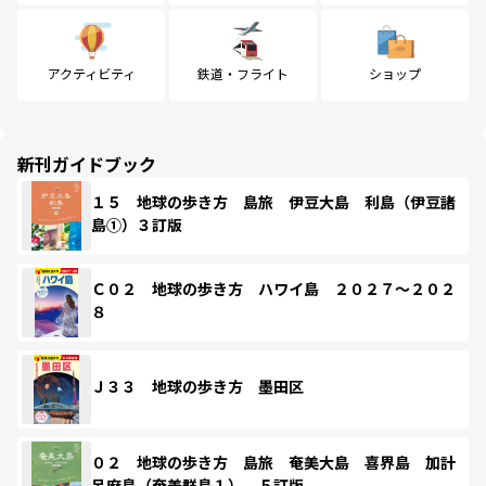
アクティビティ
鉄道・フライト
ショップ
新刊ガイドブック
１５ 地球の歩き方 島旅 伊豆大島 利島（伊豆諸
島①）３訂版
Ｃ０２ 地球の歩き方 ハワイ島 ２０２７～２０２
８
Ｊ３３ 地球の歩き方 墨田区
０２ 地球の歩き方 島旅 奄美大島 喜界島 加計
呂麻島（奄美群島１） ５訂版