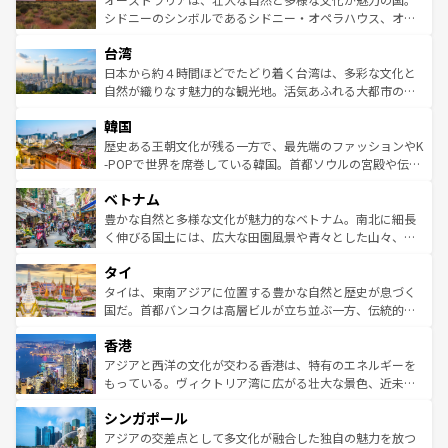
しみながら、その多様性と豊かな歴史を感じることができ
おすすめ。エメラルドグリーンに輝く海をはじめ、豊かな
シドニーのシンボルであるシドニー・オペラハウス、オー
るだろう。車でのロードトリップや列車の旅も、アメリカ
文化や歴史が息づいている。「アロハスピリット」と呼ば
ストラリア東海岸北部に広がる大サンゴ礁地帯グレートバ
ならではの贅沢な旅のスタイルだ。 なお、新着のアメリカ
台湾
れるおもてなしの心で訪れる人々を迎えてくれるハワイの
リアリーフや大陸中央部にそびえるウルル（エアーズロッ
情報は
コンテンツ一覧
を参照してほしい。
人々、おいしいローカルフードやハワイアンミュージッ
ク）、タスマニアの美しい原生林やケアンズの熱帯雨林な
日本から約４時間ほどでたどり着く台湾は、多彩な文化と
ク、伝統的なフラダンスなど、すべてがハワイの魅力を彩
ど、見どころがたくさん。また、カフェやワイン、オージ
自然が織りなす魅力的な観光地。活気あふれる大都市の台
っている。訪れるたびに新しい発見と感動が待っているハ
ービーフなどの食文化も豊かで、美味しいものであふれて
北やノスタルジックな町並みが人気な九份（ジォウフェ
ワイを、存分に味わってほしい。 なお、新着のハワイ情報
韓国
いる。アクティビティも充実しており、サーフィンやダイ
ン）、静ひつな山岳地帯である台湾東部など、都市の喧騒
は
コンテンツ一覧
を参照してほしい。
ビング、ハイキングなど、アウトドア好きにはたまらな
と山間の静けさが共存しており、訪れる人に新しい発見と
歴史ある王朝文化が残る一方で、最先端のファッションやK
い。オーストラリアの多彩な魅力を存分に味わいつくそ
驚きをもたらしてくれる。また、奥深い台湾の食文化も魅
-POPで世界を席巻している韓国。首都ソウルの宮殿や伝統
う。 なお、新着のオーストラリア情報は
コンテンツ一覧
を
力で、夜市などの屋台グルメから高級料理、ヘルシーで美
家屋が並ぶエリアでは韓国の歴史と文化に浸ることがで
参照してほしい。
ベトナム
容にもいいと評判のスイーツなど、バラエティ豊かな料理
き、地方に足を延ばせば四季折々の自然美を楽しむことが
が味わえる。 なお、新着の台湾情報は
コンテンツ一覧
を参
できる。そして、キムチや焼肉、絶品のストリートフード
豊かな自然と多様な文化が魅力的なベトナム。南北に細長
照してほしい。
まで、さまざまな韓国料理が待っている。夜には、韓国な
く伸びる国土には、広大な田園風景や青々とした山々、世
らではのナイトライフも堪能できる。あたたかいホスピタ
界遺産に登録された壮大な自然景観が点在し、都市部では
タイ
リティに包まれながら、韓国の多彩な魅力を心ゆくまで味
急速な発展と共に伝統が息づく。ハノイの古い町並みやホ
わってみてほしい。 なお、新着の韓国情報は
コンテンツ一
ーチミン市のフランス統治時代の建物も、独特の雰囲気を
タイは、東南アジアに位置する豊かな自然と歴史が息づく
覧
を参照してほしい。
醸し出している。また、バラエティの豊かさとおいしさで
国だ。首都バンコクは高層ビルが立ち並ぶ一方、伝統的な
世界中の食通を魅了してやまないベトナム料理も魅力のひ
寺院や市場がいたるところに点在し、古きよき文化と現代
香港
とつ。フォーやバインミー、ベトナムコーヒーなどは、ぜ
の活気が交差している。北部ではチェンマイなどの山岳地
ひ現地で味わいたい。どの地域を訪れてもあたたかい人々
帯で自然と触れ合い、南部ではプーケットやクラビの美し
アジアと西洋の文化が交わる香港は、特有のエネルギーを
が旅行者を迎えてくれるので、きっと忘れられない旅にな
いビーチでリゾート気分を楽しむことができる。タイ料理
もっている。ヴィクトリア湾に広がる壮大な景色、近未来
るはずだ。 なお、新着のベトナム情報は
コンテンツ一覧
を
は世界的に有名で、屋台から高級レストランまで味覚を刺
的なアートスポット、そして歴史と現代が融合した町並
参照してほしい。
シンガポール
激する。気候は一年中温暖で、どの季節にも異なる楽しみ
み、どこを訪れても感動するはず。観光スポットが密集し
が待っている。親しみやすいタイの人々、仏教を中心とし
ており、効率よく見どころを回れるのも魅力。息をのむよ
アジアの交差点として多文化が融合した独自の魅力を放つ