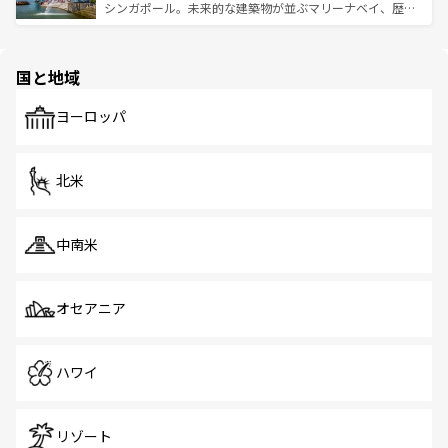
た文化、そして多様な観光資源が、訪れる旅人を魅了し続
うな絶景から文化的な体験まで、香港を存分に楽しみ尽く
シンガポール。未来的な建築物が並ぶマリーナベイ、歴史
ける。 なお、新着のタイ情報は
コンテンツ一覧
を参照して
そう。 なお、新着の香港情報は
コンテンツ一覧
を参照して
と伝統を感じられるエスニックタウン、多数の緑豊かな公
ほしい。
ほしい。
園や自然保護区など、自然が調和した近代的な景観と文化
の多様性あふれるカラフルな町は、どこを歩いても新しい
国と地域
発見がある。さらに、治安のよさや充実した公共交通機関
も、旅行者にとっては魅力的なポイント。グルメも豊富
で、ホーカーズは地元の風情を楽しめる外せないスポット
ヨーロッパ
だ。訪れる人を飽きさせないシンガポールで、多様な魅力
を体感しよう。 なお、新着のシンガポール情報は
コンテン
ツ一覧
を参照してほしい。
北米
中南米
オセアニア
ハワイ
リゾート