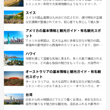
も豊かな歴史と文化が息づいている。パリ以外の個性あふ
してライン川沿いのワイン畑といった風景は必見。ビール
トミンスター寺院や大英博物館のようなランドマーク、歴
れる地方に足を運ぶとそれぞれで全く異なる文化を体験で
とソーセージを味わいながら地元の人と過ごす楽しい時間
史ある大学都市、美しい丘陵地帯や牧歌的な風景など、エ
きるだろう。 なお、新着のフランス情報は
コンテンツ一覧
スイス
は、お酒好きな人にはぜひ体験してほしい。 なお、新着の
リアごとに異なる魅力がある。また、優雅なアフタヌーン
を参照してほしい。
ドイツ情報は
コンテンツ一覧
を参照してほしい。
ティー、ビール好きにはたまらない英国パブ、サッカー観
スイスの国土面積は九州ほどの広さだが、運行時刻が正確
戦など、本場だからこそできる体験も豊富。イギリスを旅
な交通網が整備されており、初心者でも安心して個人旅行
して楽しみつくそう。 なお、新着のイギリス情報は
コンテ
を楽しめる。日本同様に時刻表どおりの旅が可能だ。中世
アメリカの基本情報と観光ガイド・有名観光スポ
ンツ一覧
を参照してほしい。
の建物がそのまま残る町や、スイスならではのユニークな
博物館もあり、アルプス観光だけでなく町歩きも満喫する
ット
ことができる。国民の所得が高いため物価も高いが、旅行
アメリカ合衆国は、広大な土地と多様な文化が魅力の国。
者向けの交通パス提供のサービスもあり、うまく活用すれ
東海岸の都市部から西海岸のカリフォルニアまで、訪れる
ば市内交通費無料で観光を楽しむこともできる。 なお、新
場所ごとに異なる風景と体験が待っている。ニューヨーク
着のスイス情報は
コンテンツ一覧
を参照してほしい。
ハワイ
のような巨大都市は、観光、ショッピング、エンターテイ
ンメントが詰まった刺激的なスポットだ。一方、アメリカ
年間を通じて温暖な気候に恵まれ、多くの島で構成される
西部には大自然が広がり、グランドキャニオンやイエロー
ハワイは、どの島も独自の魅力をもっている。大自然の神
ストーン国立公園といった絶景が堪能できる。さらに、南
秘を感じたいなら、火山が生み出した壮大な景観を誇るハ
オーストラリアの基本情報と観光ガイド・有名観
部のニューオーリンズでは、音楽と美食が融合した独特の
ワイ島は見逃せない。また、定番の観光地といえばオアフ
文化が魅力。旅行者はアメリカの各地域で異なる魅力を楽
島だが、静かな自然を求めるならマウイ島やカウアイ島が
光スポット
しみながら、その多様性と豊かな歴史を感じることができ
おすすめ。エメラルドグリーンに輝く海をはじめ、豊かな
オーストラリアは、壮大な自然と多様な文化が魅力の国。
るだろう。車でのロードトリップや列車の旅も、アメリカ
文化や歴史が息づいている。「アロハスピリット」と呼ば
シドニーのシンボルであるシドニー・オペラハウス、オー
ならではの贅沢な旅のスタイルだ。 なお、新着のアメリカ
れるおもてなしの心で訪れる人々を迎えてくれるハワイの
ストラリア東海岸北部に広がる大サンゴ礁地帯グレートバ
情報は
コンテンツ一覧
を参照してほしい。
人々、おいしいローカルフードやハワイアンミュージッ
台湾
リアリーフや大陸中央部にそびえるウルル（エアーズロッ
ク、伝統的なフラダンスなど、すべてがハワイの魅力を彩
ク）、タスマニアの美しい原生林やケアンズの熱帯雨林な
日本から約４時間ほどでたどり着く台湾は、多彩な文化と
っている。訪れるたびに新しい発見と感動が待っているハ
ど、見どころがたくさん。また、カフェやワイン、オージ
自然が織りなす魅力的な観光地。活気あふれる大都市の台
ワイを、存分に味わってほしい。 なお、新着のハワイ情報
ービーフなどの食文化も豊かで、美味しいものであふれて
北やノスタルジックな町並みが人気な九份（ジォウフェ