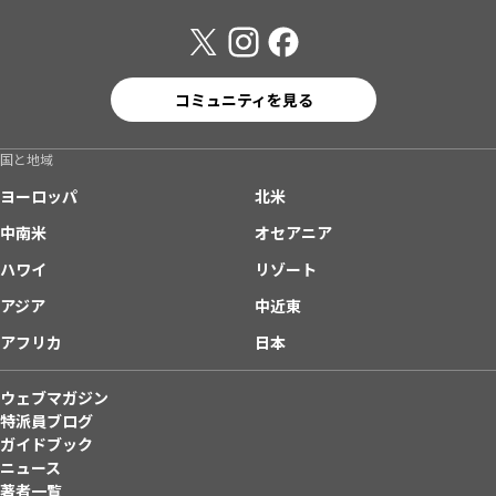
コミュニティを見る
国と地域
ヨーロッパ
北米
中南米
オセアニア
ハワイ
リゾート
アジア
中近東
アフリカ
日本
ウェブマガジン
特派員ブログ
ガイドブック
ニュース
著者一覧