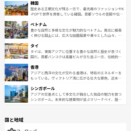
は
コンテンツ一覧
を参照してほしい。
韓国
いる。アクティビティも充実しており、サーフィンやダイ
ン）、静ひつな山岳地帯である台湾東部など、都市の喧騒
ビング、ハイキングなど、アウトドア好きにはたまらな
と山間の静けさが共存しており、訪れる人に新しい発見と
歴史ある王朝文化が残る一方で、最先端のファッションやK
い。オーストラリアの多彩な魅力を存分に味わいつくそ
驚きをもたらしてくれる。また、奥深い台湾の食文化も魅
-POPで世界を席巻している韓国。首都ソウルの宮殿や伝統
う。 なお、新着のオーストラリア情報は
コンテンツ一覧
を
力で、夜市などの屋台グルメから高級料理、ヘルシーで美
家屋が並ぶエリアでは韓国の歴史と文化に浸ることがで
参照してほしい。
ベトナム
容にもいいと評判のスイーツなど、バラエティ豊かな料理
き、地方に足を延ばせば四季折々の自然美を楽しむことが
が味わえる。 なお、新着の台湾情報は
コンテンツ一覧
を参
できる。そして、キムチや焼肉、絶品のストリートフード
豊かな自然と多様な文化が魅力的なベトナム。南北に細長
照してほしい。
まで、さまざまな韓国料理が待っている。夜には、韓国な
く伸びる国土には、広大な田園風景や青々とした山々、世
らではのナイトライフも堪能できる。あたたかいホスピタ
界遺産に登録された壮大な自然景観が点在し、都市部では
タイ
リティに包まれながら、韓国の多彩な魅力を心ゆくまで味
急速な発展と共に伝統が息づく。ハノイの古い町並みやホ
わってみてほしい。 なお、新着の韓国情報は
コンテンツ一
ーチミン市のフランス統治時代の建物も、独特の雰囲気を
タイは、東南アジアに位置する豊かな自然と歴史が息づく
覧
を参照してほしい。
醸し出している。また、バラエティの豊かさとおいしさで
国だ。首都バンコクは高層ビルが立ち並ぶ一方、伝統的な
世界中の食通を魅了してやまないベトナム料理も魅力のひ
寺院や市場がいたるところに点在し、古きよき文化と現代
香港
とつ。フォーやバインミー、ベトナムコーヒーなどは、ぜ
の活気が交差している。北部ではチェンマイなどの山岳地
ひ現地で味わいたい。どの地域を訪れてもあたたかい人々
帯で自然と触れ合い、南部ではプーケットやクラビの美し
アジアと西洋の文化が交わる香港は、特有のエネルギーを
が旅行者を迎えてくれるので、きっと忘れられない旅にな
いビーチでリゾート気分を楽しむことができる。タイ料理
もっている。ヴィクトリア湾に広がる壮大な景色、近未来
るはずだ。 なお、新着のベトナム情報は
コンテンツ一覧
を
は世界的に有名で、屋台から高級レストランまで味覚を刺
的なアートスポット、そして歴史と現代が融合した町並
参照してほしい。
シンガポール
激する。気候は一年中温暖で、どの季節にも異なる楽しみ
み、どこを訪れても感動するはず。観光スポットが密集し
が待っている。親しみやすいタイの人々、仏教を中心とし
ており、効率よく見どころを回れるのも魅力。息をのむよ
アジアの交差点として多文化が融合した独自の魅力を放つ
た文化、そして多様な観光資源が、訪れる旅人を魅了し続
うな絶景から文化的な体験まで、香港を存分に楽しみ尽く
シンガポール。未来的な建築物が並ぶマリーナベイ、歴史
ける。 なお、新着のタイ情報は
コンテンツ一覧
を参照して
そう。 なお、新着の香港情報は
コンテンツ一覧
を参照して
と伝統を感じられるエスニックタウン、多数の緑豊かな公
ほしい。
ほしい。
園や自然保護区など、自然が調和した近代的な景観と文化
の多様性あふれるカラフルな町は、どこを歩いても新しい
国と地域
発見がある。さらに、治安のよさや充実した公共交通機関
も、旅行者にとっては魅力的なポイント。グルメも豊富
で、ホーカーズは地元の風情を楽しめる外せないスポット