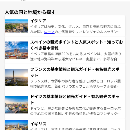
人気の国と地域から探す
イタリア
イタリアは歴史、文化、グルメ、自然と多彩な魅力にあふ
れた国。
ローマ
の古代遺跡やフィレンツェのルネッサンス
美術、ヴェネツィアの運河など、歴史あるスポットはもち
スペインの観光ポイントと人気スポット・知ってお
ろん、トスカーナの美しい田園風景やアマルフィ海岸の絶
景など、自然景観も見逃せない。観光の合間には、本場の
くべき基本情報
ピザやパスタなど、絶品のイタリア料理を堪能することも
イベリア半島のほぼ80％を占めるスペインは、太陽が降り
できる。朝目覚めてから夜眠るまで、すべての瞬間を楽し
注ぐ地中海沿岸から雄大なピレネー山脈まで、多彩な自然
ませてくれるイタリアで、忘れられない旅をしてみよう！
と文化が詰まったヨーロッパ屈指の旅行先だ。多様な地域
なお、新着のイタリア情報は
コンテンツ一覧
を参照してほ
フランスの基本情報と観光ガイド・有名観光スポ
文化が根付くこの国では、情熱的なフラメンコ、熱気あふ
しい。
れる闘牛、そして美味しいタパスが生活の一部となってい
ット
る。首都マドリードの洗練された雰囲気や、バルセロナの
フランスは、世界中の旅行者を魅了し続けるヨーロッパ屈
アートに溢れた街角から、地方では古代ローマ遺跡や中世
指の観光地だ。首都パリのエッフェル塔やルーブル美術館
の城塞都市、穏やかなビーチリゾートまで多彩な表情を見
といった象徴的なスポットから、田舎町の古風な美しさま
せる。地方によって風土や気候が異なるスペインはその個
ドイツの基本情報と観光ガイド・有名観光スポッ
で、幅広い魅力が詰まっている。華麗な宮殿、歴史的な大
性で訪れる人を魅了する。 なお、新着のスペイン情報は
コ
聖堂、美しいビーチ、そして豊かな自然が、訪れる者を心
ト
ンテンツ一覧
を参照してほしい。
から魅了する。また、フランスは美食の国としても知ら
ドイツは、豊かな歴史と多彩な文化が交差するヨーロッパ
れ、フランス料理はユネスコ無形文化遺産にも登録されて
の中心に位置する国。中世の街並みが残るロマンチック街
いる。シャンパンの発祥地であるランス、プロヴァンスの
道から、未来を先取りするようなモダンな都市まで多様な
香り高いラベンダー畑など、多彩な楽しみ方が可能だ。さ
イギリス
顔を持つこの国は、どこを歩いても飽きることがない。ベ
らに、パリ以外の地域にも魅力が溢れており、どの街角に
ルリンの文化的活気、バイエルン州のアルプスの絶景、そ
イギリスは、古きよき伝統と最先端が共存する国。ウェス