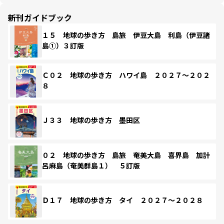
新刊ガイドブック
１５ 地球の歩き方 島旅 伊豆大島 利島（伊豆諸
島①）３訂版
Ｃ０２ 地球の歩き方 ハワイ島 ２０２７～２０２
８
Ｊ３３ 地球の歩き方 墨田区
０２ 地球の歩き方 島旅 奄美大島 喜界島 加計
呂麻島（奄美群島１） ５訂版
Ｄ１７ 地球の歩き方 タイ ２０２７～２０２８