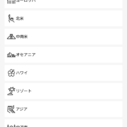
ヨーロッパ
だ。訪れる人を飽きさせないシンガポールで、多様な魅力
を体感しよう。 なお、新着のシンガポール情報は
コンテン
ツ一覧
を参照してほしい。
北米
中南米
オセアニア
ハワイ
リゾート
アジア