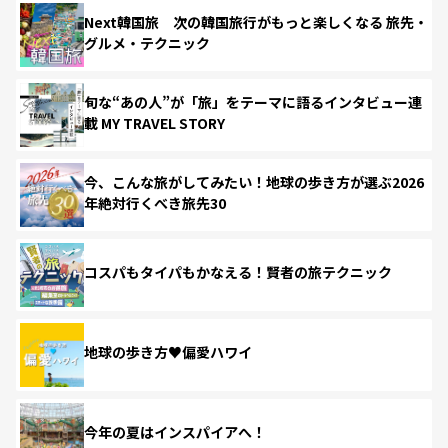
Next韓国旅 次の韓国旅行がもっと楽しくなる 旅先・
グルメ・テクニック
旬な“あの人”が「旅」をテーマに語るインタビュー連
載 MY TRAVEL STORY
今、こんな旅がしてみたい！地球の歩き方が選ぶ2026
年絶対行くべき旅先30
コスパもタイパもかなえる！賢者の旅テクニック
地球の歩き方♥偏愛ハワイ
今年の夏はインスパイアへ！