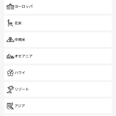
も、旅行者にとっては魅力的なポイント。グルメも豊富
で、ホーカーズは地元の風情を楽しめる外せないスポット
ヨーロッパ
だ。訪れる人を飽きさせないシンガポールで、多様な魅力
を体感しよう。 なお、新着のシンガポール情報は
コンテン
ツ一覧
を参照してほしい。
北米
中南米
オセアニア
ハワイ
リゾート
アジア