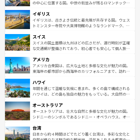
ンテンツ一覧
を参照してほしい。
から魅了する。また、フランスは美食の国としても知ら
の中心に位置する国。中世の街並みが残るロマンチック街
れ、フランス料理はユネスコ無形文化遺産にも登録されて
道から、未来を先取りするようなモダンな都市まで多様な
イギリス
いる。シャンパンの発祥地であるランス、プロヴァンスの
顔を持つこの国は、どこを歩いても飽きることがない。ベ
香り高いラベンダー畑など、多彩な楽しみ方が可能だ。さ
ルリンの文化的活気、バイエルン州のアルプスの絶景、そ
イギリスは、古きよき伝統と最先端が共存する国。ウェス
らに、パリ以外の地域にも魅力が溢れており、どの街角に
してライン川沿いのワイン畑といった風景は必見。ビール
トミンスター寺院や大英博物館のようなランドマーク、歴
も豊かな歴史と文化が息づいている。パリ以外の個性あふ
とソーセージを味わいながら地元の人と過ごす楽しい時間
史ある大学都市、美しい丘陵地帯や牧歌的な風景など、エ
れる地方に足を運ぶとそれぞれで全く異なる文化を体験で
スイス
は、お酒好きな人にはぜひ体験してほしい。 なお、新着の
リアごとに異なる魅力がある。また、優雅なアフタヌーン
きるだろう。 なお、新着のフランス情報は
コンテンツ一覧
ドイツ情報は
コンテンツ一覧
を参照してほしい。
ティー、ビール好きにはたまらない英国パブ、サッカー観
スイスの国土面積は九州ほどの広さだが、運行時刻が正確
を参照してほしい。
戦など、本場だからこそできる体験も豊富。イギリスを旅
な交通網が整備されており、初心者でも安心して個人旅行
して楽しみつくそう。 なお、新着のイギリス情報は
コンテ
を楽しめる。日本同様に時刻表どおりの旅が可能だ。中世
アメリカ
ンツ一覧
を参照してほしい。
の建物がそのまま残る町や、スイスならではのユニークな
博物館もあり、アルプス観光だけでなく町歩きも満喫する
アメリカ合衆国は、広大な土地と多様な文化が魅力の国。
ことができる。国民の所得が高いため物価も高いが、旅行
東海岸の都市部から西海岸のカリフォルニアまで、訪れる
者向けの交通パス提供のサービスもあり、うまく活用すれ
場所ごとに異なる風景と体験が待っている。ニューヨーク
ハワイ
ば市内交通費無料で観光を楽しむこともできる。 なお、新
のような巨大都市は、観光、ショッピング、エンターテイ
着のスイス情報は
コンテンツ一覧
を参照してほしい。
ンメントが詰まった刺激的なスポットだ。一方、アメリカ
年間を通じて温暖な気候に恵まれ、多くの島で構成される
西部には大自然が広がり、グランドキャニオンやイエロー
ハワイは、どの島も独自の魅力をもっている。大自然の神
ストーン国立公園といった絶景が堪能できる。さらに、南
秘を感じたいなら、火山が生み出した壮大な景観を誇るハ
オーストラリア
部のニューオーリンズでは、音楽と美食が融合した独特の
ワイ島は見逃せない。また、定番の観光地といえばオアフ
文化が魅力。旅行者はアメリカの各地域で異なる魅力を楽
島だが、静かな自然を求めるならマウイ島やカウアイ島が
オーストラリアは、壮大な自然と多様な文化が魅力の国。
しみながら、その多様性と豊かな歴史を感じることができ
おすすめ。エメラルドグリーンに輝く海をはじめ、豊かな
シドニーのシンボルであるシドニー・オペラハウス、オー
るだろう。車でのロードトリップや列車の旅も、アメリカ
文化や歴史が息づいている。「アロハスピリット」と呼ば
ストラリア東海岸北部に広がる大サンゴ礁地帯グレートバ
ならではの贅沢な旅のスタイルだ。 なお、新着のアメリカ
台湾
れるおもてなしの心で訪れる人々を迎えてくれるハワイの
リアリーフや大陸中央部にそびえるウルル（エアーズロッ
情報は
コンテンツ一覧
を参照してほしい。
人々、おいしいローカルフードやハワイアンミュージッ
ク）、タスマニアの美しい原生林やケアンズの熱帯雨林な
日本から約４時間ほどでたどり着く台湾は、多彩な文化と
ク、伝統的なフラダンスなど、すべてがハワイの魅力を彩
ど、見どころがたくさん。また、カフェやワイン、オージ
自然が織りなす魅力的な観光地。活気あふれる大都市の台