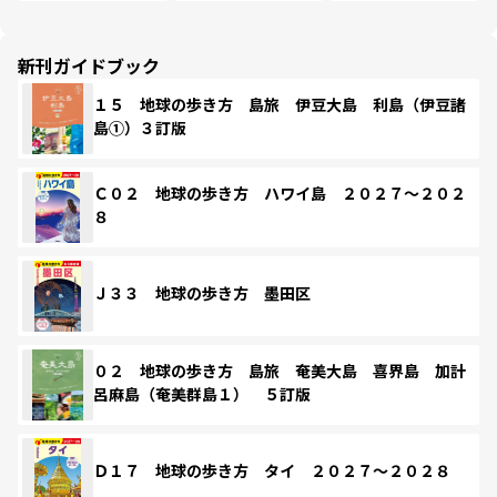
新刊ガイドブック
１５ 地球の歩き方 島旅 伊豆大島 利島（伊豆諸
島①）３訂版
Ｃ０２ 地球の歩き方 ハワイ島 ２０２７～２０２
８
Ｊ３３ 地球の歩き方 墨田区
０２ 地球の歩き方 島旅 奄美大島 喜界島 加計
呂麻島（奄美群島１） ５訂版
Ｄ１７ 地球の歩き方 タイ ２０２７～２０２８