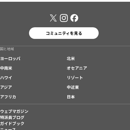
コミュニティを見る
国と地域
ヨーロッパ
北米
中南米
オセアニア
ハワイ
リゾート
アジア
中近東
アフリカ
日本
ウェブマガジン
特派員ブログ
ガイドブック
ニュース