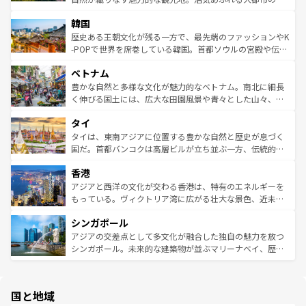
っている。訪れるたびに新しい発見と感動が待っているハ
ービーフなどの食文化も豊かで、美味しいものであふれて
北やノスタルジックな町並みが人気な九份（ジォウフェ
ワイを、存分に味わってほしい。 なお、新着のハワイ情報
韓国
いる。アクティビティも充実しており、サーフィンやダイ
ン）、静ひつな山岳地帯である台湾東部など、都市の喧騒
は
コンテンツ一覧
を参照してほしい。
ビング、ハイキングなど、アウトドア好きにはたまらな
と山間の静けさが共存しており、訪れる人に新しい発見と
歴史ある王朝文化が残る一方で、最先端のファッションやK
い。オーストラリアの多彩な魅力を存分に味わいつくそ
驚きをもたらしてくれる。また、奥深い台湾の食文化も魅
-POPで世界を席巻している韓国。首都ソウルの宮殿や伝統
う。 なお、新着のオーストラリア情報は
コンテンツ一覧
を
力で、夜市などの屋台グルメから高級料理、ヘルシーで美
家屋が並ぶエリアでは韓国の歴史と文化に浸ることがで
参照してほしい。
ベトナム
容にもいいと評判のスイーツなど、バラエティ豊かな料理
き、地方に足を延ばせば四季折々の自然美を楽しむことが
が味わえる。 なお、新着の台湾情報は
コンテンツ一覧
を参
できる。そして、キムチや焼肉、絶品のストリートフード
豊かな自然と多様な文化が魅力的なベトナム。南北に細長
照してほしい。
まで、さまざまな韓国料理が待っている。夜には、韓国な
く伸びる国土には、広大な田園風景や青々とした山々、世
らではのナイトライフも堪能できる。あたたかいホスピタ
界遺産に登録された壮大な自然景観が点在し、都市部では
タイ
リティに包まれながら、韓国の多彩な魅力を心ゆくまで味
急速な発展と共に伝統が息づく。ハノイの古い町並みやホ
わってみてほしい。 なお、新着の韓国情報は
コンテンツ一
ーチミン市のフランス統治時代の建物も、独特の雰囲気を
タイは、東南アジアに位置する豊かな自然と歴史が息づく
覧
を参照してほしい。
醸し出している。また、バラエティの豊かさとおいしさで
国だ。首都バンコクは高層ビルが立ち並ぶ一方、伝統的な
世界中の食通を魅了してやまないベトナム料理も魅力のひ
寺院や市場がいたるところに点在し、古きよき文化と現代
香港
とつ。フォーやバインミー、ベトナムコーヒーなどは、ぜ
の活気が交差している。北部ではチェンマイなどの山岳地
ひ現地で味わいたい。どの地域を訪れてもあたたかい人々
帯で自然と触れ合い、南部ではプーケットやクラビの美し
アジアと西洋の文化が交わる香港は、特有のエネルギーを
が旅行者を迎えてくれるので、きっと忘れられない旅にな
いビーチでリゾート気分を楽しむことができる。タイ料理
もっている。ヴィクトリア湾に広がる壮大な景色、近未来
るはずだ。 なお、新着のベトナム情報は
コンテンツ一覧
を
は世界的に有名で、屋台から高級レストランまで味覚を刺
的なアートスポット、そして歴史と現代が融合した町並
参照してほしい。
シンガポール
激する。気候は一年中温暖で、どの季節にも異なる楽しみ
み、どこを訪れても感動するはず。観光スポットが密集し
が待っている。親しみやすいタイの人々、仏教を中心とし
ており、効率よく見どころを回れるのも魅力。息をのむよ
アジアの交差点として多文化が融合した独自の魅力を放つ
た文化、そして多様な観光資源が、訪れる旅人を魅了し続
うな絶景から文化的な体験まで、香港を存分に楽しみ尽く
シンガポール。未来的な建築物が並ぶマリーナベイ、歴史
ける。 なお、新着のタイ情報は
コンテンツ一覧
を参照して
そう。 なお、新着の香港情報は
コンテンツ一覧
を参照して
と伝統を感じられるエスニックタウン、多数の緑豊かな公
ほしい。
ほしい。
園や自然保護区など、自然が調和した近代的な景観と文化
の多様性あふれるカラフルな町は、どこを歩いても新しい
国と地域
発見がある。さらに、治安のよさや充実した公共交通機関