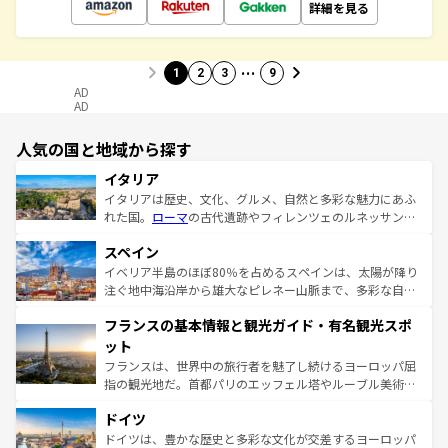
詳細を見る
…
1
2
3
9
AD
AD
人気の国と地域から探す
イタリア
イタリアは歴史、文化、グルメ、自然と多彩な魅力にあふ
れた国。
ローマ
の古代遺跡やフィレンツェのルネッサンス
美術、ヴェネツィアの運河など、歴史あるスポットはもち
スペイン
ろん、トスカーナの美しい田園風景やアマルフィ海岸の絶
景など、自然景観も見逃せない。観光の合間には、本場の
イベリア半島のほぼ80％を占めるスペインは、太陽が降り
ピザやパスタなど、絶品のイタリア料理を堪能することも
注ぐ地中海沿岸から雄大なピレネー山脈まで、多彩な自然
できる。朝目覚めてから夜眠るまで、すべての瞬間を楽し
と文化が詰まったヨーロッパ屈指の旅行先だ。多様な地域
フランスの基本情報と観光ガイド・有名観光スポ
ませてくれるイタリアで、忘れられない旅をしてみよう！
文化が根付くこの国では、情熱的なフラメンコ、熱気あふ
なお、新着のイタリア情報は
コンテンツ一覧
を参照してほ
れる闘牛、そして美味しいタパスが生活の一部となってい
ット
しい。
る。首都マドリードの洗練された雰囲気や、バルセロナの
フランスは、世界中の旅行者を魅了し続けるヨーロッパ屈
アートに溢れた街角から、地方では古代ローマ遺跡や中世
指の観光地だ。首都パリのエッフェル塔やルーブル美術館
の城塞都市、穏やかなビーチリゾートまで多彩な表情を見
といった象徴的なスポットから、田舎町の古風な美しさま
せる。地方によって風土や気候が異なるスペインはその個
ドイツ
で、幅広い魅力が詰まっている。華麗な宮殿、歴史的な大
性で訪れる人を魅了する。 なお、新着のスペイン情報は
コ
聖堂、美しいビーチ、そして豊かな自然が、訪れる者を心
ドイツは、豊かな歴史と多彩な文化が交差するヨーロッパ