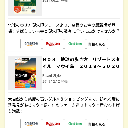
2024.06.27 発売
地球の歩き方御朱印シリーズより、奈良のお寺の最新版が登
場！すばらしい古寺と御朱印の数々に合いに出かけませんか？
詳細を見る
Ｒ０３ 地球の歩き方 リゾートスタ
イル マウイ島 ２０１９～２０２０
Resort Style
2018.12.12 発売
大自然から感度の高いグルメ＆ショッピングまで、訪れる度に
新発見があるマウイ島。旬のファーム巡りやマウイ産おみやげ
も満載！
詳細を見る