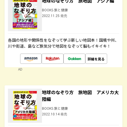
地球のなぞり方 旅地図 アジア編
BOOKS 旅と健康
2022.11.25 発売
各国の地形や関係性をなぞって学ぶ新しい地図本！国境や州、
川や街道、島など旅気分で地図をなぞって脳もイキイキ！
詳細を見る
AD
地球のなぞり方 旅地図 アメリカ大
陸編
BOOKS 旅と健康
2022.10.14 発売