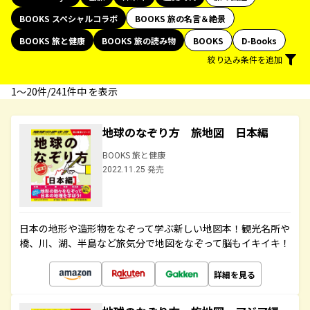
BOOKS スペシャルコラボ
BOOKS 旅の名言＆絶景
BOOKS 旅と健康
BOOKS 旅の読み物
BOOKS
D-Books
絞り込み条件を追加
1〜20件/241件中 を表示
地球のなぞり方 旅地図 日本編
BOOKS 旅と健康
2022.11.25 発売
日本の地形や造形物をなぞって学ぶ新しい地図本！観光名所や
橋、川、湖、半島など旅気分で地図をなぞって脳もイキイキ！
詳細を見る