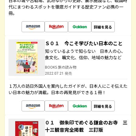
日本の城や古戦場、武将ゆかりの史跡、展示施設など、戦国時
代にまつわるスポットを徹底ガイドする歴史ファン必携の一
冊。
詳細を見る
Ｓ０１ 今こそ学びたい日本のこと
知っているようで知らない 日本人の心、
食文化、職文化、信仰、地域の魅力など
BOOKS 旅の読み物
2022.07.21 発売
１万人の訪日外国人を案内したガイドが、日本人にこそ伝えた
い日本の魅力が満載。日本の再発見ができる１冊！
詳細を見る
０１ 御朱印でめぐる鎌倉のお寺 三
十三観音完全掲載 三訂版