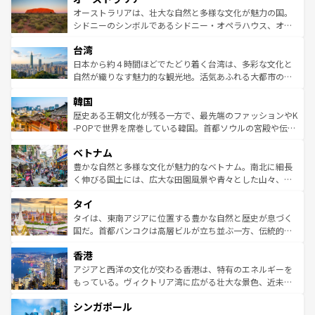
文化が魅力。旅行者はアメリカの各地域で異なる魅力を楽
島だが、静かな自然を求めるならマウイ島やカウアイ島が
オーストラリアは、壮大な自然と多様な文化が魅力の国。
しみながら、その多様性と豊かな歴史を感じることができ
おすすめ。エメラルドグリーンに輝く海をはじめ、豊かな
シドニーのシンボルであるシドニー・オペラハウス、オー
るだろう。車でのロードトリップや列車の旅も、アメリカ
文化や歴史が息づいている。「アロハスピリット」と呼ば
ストラリア東海岸北部に広がる大サンゴ礁地帯グレートバ
ならではの贅沢な旅のスタイルだ。 なお、新着のアメリカ
台湾
れるおもてなしの心で訪れる人々を迎えてくれるハワイの
リアリーフや大陸中央部にそびえるウルル（エアーズロッ
情報は
コンテンツ一覧
を参照してほしい。
人々、おいしいローカルフードやハワイアンミュージッ
ク）、タスマニアの美しい原生林やケアンズの熱帯雨林な
日本から約４時間ほどでたどり着く台湾は、多彩な文化と
ク、伝統的なフラダンスなど、すべてがハワイの魅力を彩
ど、見どころがたくさん。また、カフェやワイン、オージ
自然が織りなす魅力的な観光地。活気あふれる大都市の台
っている。訪れるたびに新しい発見と感動が待っているハ
ービーフなどの食文化も豊かで、美味しいものであふれて
北やノスタルジックな町並みが人気な九份（ジォウフェ
ワイを、存分に味わってほしい。 なお、新着のハワイ情報
韓国
いる。アクティビティも充実しており、サーフィンやダイ
ン）、静ひつな山岳地帯である台湾東部など、都市の喧騒
は
コンテンツ一覧
を参照してほしい。
ビング、ハイキングなど、アウトドア好きにはたまらな
と山間の静けさが共存しており、訪れる人に新しい発見と
歴史ある王朝文化が残る一方で、最先端のファッションやK
い。オーストラリアの多彩な魅力を存分に味わいつくそ
驚きをもたらしてくれる。また、奥深い台湾の食文化も魅
-POPで世界を席巻している韓国。首都ソウルの宮殿や伝統
う。 なお、新着のオーストラリア情報は
コンテンツ一覧
を
力で、夜市などの屋台グルメから高級料理、ヘルシーで美
家屋が並ぶエリアでは韓国の歴史と文化に浸ることがで
参照してほしい。
ベトナム
容にもいいと評判のスイーツなど、バラエティ豊かな料理
き、地方に足を延ばせば四季折々の自然美を楽しむことが
が味わえる。 なお、新着の台湾情報は
コンテンツ一覧
を参
できる。そして、キムチや焼肉、絶品のストリートフード
豊かな自然と多様な文化が魅力的なベトナム。南北に細長
照してほしい。
まで、さまざまな韓国料理が待っている。夜には、韓国な
く伸びる国土には、広大な田園風景や青々とした山々、世
らではのナイトライフも堪能できる。あたたかいホスピタ
界遺産に登録された壮大な自然景観が点在し、都市部では
タイ
リティに包まれながら、韓国の多彩な魅力を心ゆくまで味
急速な発展と共に伝統が息づく。ハノイの古い町並みやホ
わってみてほしい。 なお、新着の韓国情報は
コンテンツ一
ーチミン市のフランス統治時代の建物も、独特の雰囲気を
タイは、東南アジアに位置する豊かな自然と歴史が息づく
覧
を参照してほしい。
醸し出している。また、バラエティの豊かさとおいしさで
国だ。首都バンコクは高層ビルが立ち並ぶ一方、伝統的な
世界中の食通を魅了してやまないベトナム料理も魅力のひ
寺院や市場がいたるところに点在し、古きよき文化と現代
香港
とつ。フォーやバインミー、ベトナムコーヒーなどは、ぜ
の活気が交差している。北部ではチェンマイなどの山岳地
ひ現地で味わいたい。どの地域を訪れてもあたたかい人々
帯で自然と触れ合い、南部ではプーケットやクラビの美し
アジアと西洋の文化が交わる香港は、特有のエネルギーを
が旅行者を迎えてくれるので、きっと忘れられない旅にな
いビーチでリゾート気分を楽しむことができる。タイ料理
もっている。ヴィクトリア湾に広がる壮大な景色、近未来
るはずだ。 なお、新着のベトナム情報は
コンテンツ一覧
を
は世界的に有名で、屋台から高級レストランまで味覚を刺
的なアートスポット、そして歴史と現代が融合した町並
参照してほしい。
シンガポール
激する。気候は一年中温暖で、どの季節にも異なる楽しみ
み、どこを訪れても感動するはず。観光スポットが密集し