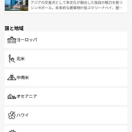
が待っている。親しみやすいタイの人々、仏教を中心とし
ており、効率よく見どころを回れるのも魅力。息をのむよ
アジアの交差点として多文化が融合した独自の魅力を放つ
た文化、そして多様な観光資源が、訪れる旅人を魅了し続
うな絶景から文化的な体験まで、香港を存分に楽しみ尽く
シンガポール。未来的な建築物が並ぶマリーナベイ、歴史
ける。 なお、新着のタイ情報は
コンテンツ一覧
を参照して
そう。 なお、新着の香港情報は
コンテンツ一覧
を参照して
と伝統を感じられるエスニックタウン、多数の緑豊かな公
ほしい。
ほしい。
園や自然保護区など、自然が調和した近代的な景観と文化
の多様性あふれるカラフルな町は、どこを歩いても新しい
国と地域
発見がある。さらに、治安のよさや充実した公共交通機関
も、旅行者にとっては魅力的なポイント。グルメも豊富
で、ホーカーズは地元の風情を楽しめる外せないスポット
ヨーロッパ
だ。訪れる人を飽きさせないシンガポールで、多様な魅力
を体感しよう。 なお、新着のシンガポール情報は
コンテン
ツ一覧
を参照してほしい。
北米
中南米
オセアニア
ハワイ