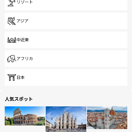
リゾート
アジア
中近東
アフリカ
日本
人気スポット