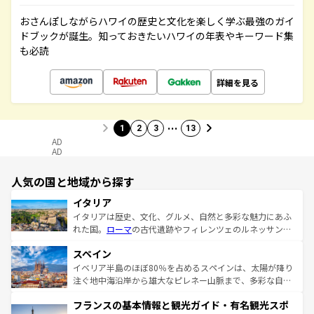
おさんぽしながらハワイの歴史と文化を楽しく学ぶ最強のガイ
ドブックが誕生。知っておきたいハワイの年表やキーワード集
も必読
詳細を見る
…
1
2
3
13
AD
AD
人気の国と地域から探す
イタリア
イタリアは歴史、文化、グルメ、自然と多彩な魅力にあふ
れた国。
ローマ
の古代遺跡やフィレンツェのルネッサンス
美術、ヴェネツィアの運河など、歴史あるスポットはもち
スペイン
ろん、トスカーナの美しい田園風景やアマルフィ海岸の絶
景など、自然景観も見逃せない。観光の合間には、本場の
イベリア半島のほぼ80％を占めるスペインは、太陽が降り
ピザやパスタなど、絶品のイタリア料理を堪能することも
注ぐ地中海沿岸から雄大なピレネー山脈まで、多彩な自然
できる。朝目覚めてから夜眠るまで、すべての瞬間を楽し
と文化が詰まったヨーロッパ屈指の旅行先だ。多様な地域
フランスの基本情報と観光ガイド・有名観光スポ
ませてくれるイタリアで、忘れられない旅をしてみよう！
文化が根付くこの国では、情熱的なフラメンコ、熱気あふ