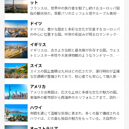
なお、新着のイタリア情報は
コンテンツ一覧
を参照してほ
れる闘牛、そして美味しいタパスが生活の一部となってい
ット
しい。
る。首都マドリードの洗練された雰囲気や、バルセロナの
フランスは、世界中の旅行者を魅了し続けるヨーロッパ屈
アートに溢れた街角から、地方では古代ローマ遺跡や中世
指の観光地だ。首都パリのエッフェル塔やルーブル美術館
の城塞都市、穏やかなビーチリゾートまで多彩な表情を見
といった象徴的なスポットから、田舎町の古風な美しさま
せる。地方によって風土や気候が異なるスペインはその個
ドイツ
で、幅広い魅力が詰まっている。華麗な宮殿、歴史的な大
性で訪れる人を魅了する。 なお、新着のスペイン情報は
コ
聖堂、美しいビーチ、そして豊かな自然が、訪れる者を心
ドイツは、豊かな歴史と多彩な文化が交差するヨーロッパ
ンテンツ一覧
を参照してほしい。
から魅了する。また、フランスは美食の国としても知ら
の中心に位置する国。中世の街並みが残るロマンチック街
れ、フランス料理はユネスコ無形文化遺産にも登録されて
道から、未来を先取りするようなモダンな都市まで多様な
イギリス
いる。シャンパンの発祥地であるランス、プロヴァンスの
顔を持つこの国は、どこを歩いても飽きることがない。ベ
香り高いラベンダー畑など、多彩な楽しみ方が可能だ。さ
ルリンの文化的活気、バイエルン州のアルプスの絶景、そ
イギリスは、古きよき伝統と最先端が共存する国。ウェス
らに、パリ以外の地域にも魅力が溢れており、どの街角に
してライン川沿いのワイン畑といった風景は必見。ビール
トミンスター寺院や大英博物館のようなランドマーク、歴
も豊かな歴史と文化が息づいている。パリ以外の個性あふ
とソーセージを味わいながら地元の人と過ごす楽しい時間
史ある大学都市、美しい丘陵地帯や牧歌的な風景など、エ
れる地方に足を運ぶとそれぞれで全く異なる文化を体験で
スイス
は、お酒好きな人にはぜひ体験してほしい。 なお、新着の
リアごとに異なる魅力がある。また、優雅なアフタヌーン
きるだろう。 なお、新着のフランス情報は
コンテンツ一覧
ドイツ情報は
コンテンツ一覧
を参照してほしい。
ティー、ビール好きにはたまらない英国パブ、サッカー観
スイスの国土面積は九州ほどの広さだが、運行時刻が正確
を参照してほしい。
戦など、本場だからこそできる体験も豊富。イギリスを旅
な交通網が整備されており、初心者でも安心して個人旅行
して楽しみつくそう。 なお、新着のイギリス情報は
コンテ
を楽しめる。日本同様に時刻表どおりの旅が可能だ。中世
アメリカ
ンツ一覧
を参照してほしい。
の建物がそのまま残る町や、スイスならではのユニークな
博物館もあり、アルプス観光だけでなく町歩きも満喫する
アメリカ合衆国は、広大な土地と多様な文化が魅力の国。
ことができる。国民の所得が高いため物価も高いが、旅行
東海岸の都市部から西海岸のカリフォルニアまで、訪れる
者向けの交通パス提供のサービスもあり、うまく活用すれ
場所ごとに異なる風景と体験が待っている。ニューヨーク
ハワイ
ば市内交通費無料で観光を楽しむこともできる。 なお、新
のような巨大都市は、観光、ショッピング、エンターテイ
着のスイス情報は
コンテンツ一覧
を参照してほしい。
ンメントが詰まった刺激的なスポットだ。一方、アメリカ
年間を通じて温暖な気候に恵まれ、多くの島で構成される
西部には大自然が広がり、グランドキャニオンやイエロー
ハワイは、どの島も独自の魅力をもっている。大自然の神
ストーン国立公園といった絶景が堪能できる。さらに、南
秘を感じたいなら、火山が生み出した壮大な景観を誇るハ
オーストラリア
部のニューオーリンズでは、音楽と美食が融合した独特の
ワイ島は見逃せない。また、定番の観光地といえばオアフ