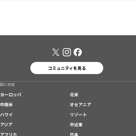
コミュニティを見る
国と地域
ヨーロッパ
北米
中南米
オセアニア
ハワイ
リゾート
アジア
中近東
アフリカ
日本