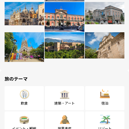
旅のテーマ
飲食
建築・アート
宿泊
イベント・観戦
世界遺産
リゾート