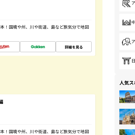
図本！国境や州、川や街道、島など旅気分で地図
詳細を見る
人気ス
編
図本！国境や州、川や街道、島など旅気分で地図