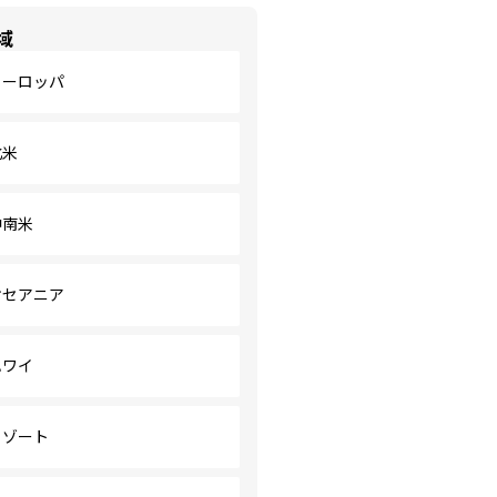
域
ヨーロッパ
北米
中南米
オセアニア
ハワイ
リゾート