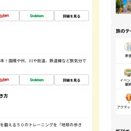
詳細を見る
旅のテ
飲
図本！国境や州、川や街道、鉄道線など旅気分で
詳細を見る
イベン
観
き方
アクティ
脳を鍛える５０のトレーニングを「地球の歩き