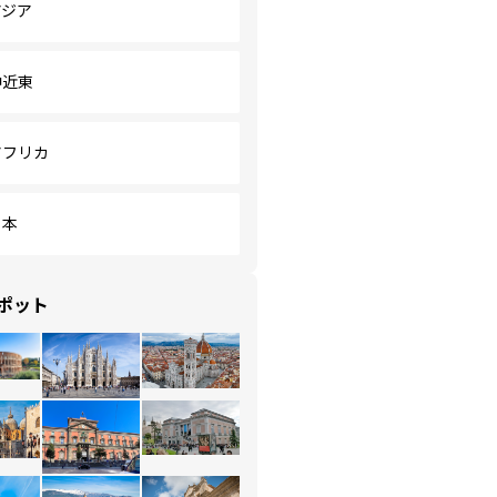
アジア
中近東
アフリカ
日本
ポット