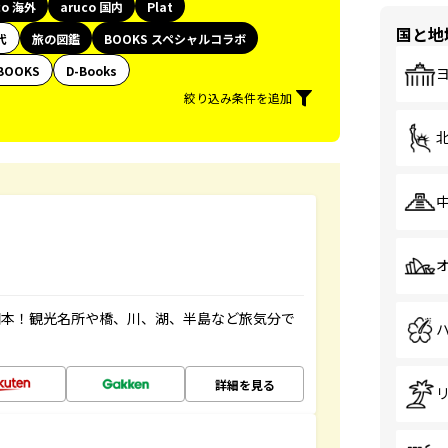
co 海外
aruco 国内
Plat
国と地
代
旅の図鑑
BOOKS スペシャルコラボ
BOOKS
D-Books
絞り込み条件を追加
図本！観光名所や橋、川、湖、半島など旅気分で
詳細を見る