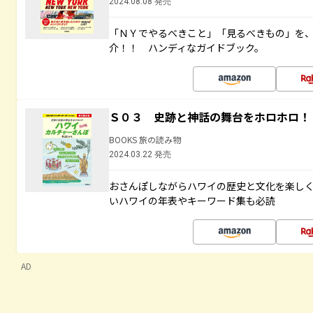
2024.08.08 発売
「ＮＹでやるべきこと」「見るべきもの」を
介！！ ハンディなガイドブック。
Ｓ０３ 史跡と神話の舞台をホロホロ！
BOOKS 旅の読み物
2024.03.22 発売
おさんぽしながらハワイの歴史と文化を楽し
いハワイの年表やキーワード集も必読
AD