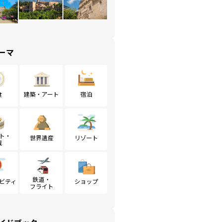
ーマ
食
建築・アート
宿泊
ト・
世界遺産
リゾート
戦
鉄道・
ビティ
ショップ
フライト