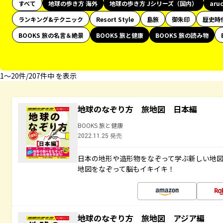
すべて
地球の歩き方 海外
地球の歩き方 Jシリーズ（国内）
aru
ランキング&テクニック
Resort Style
島旅
御朱印
歴史時
BOOKS 旅の名言＆絶景
BOOKS 旅と健康
BOOKS 旅の読み物
1〜20件/207件中 を表示
地球のなぞり方 旅地図 日本編
BOOKS 旅と健康
2022.11.25 発売
日本の地形や造形物をなぞって学ぶ新しい地
地図をなぞって脳もイキイキ！
地球のなぞり方 旅地図 アジア編