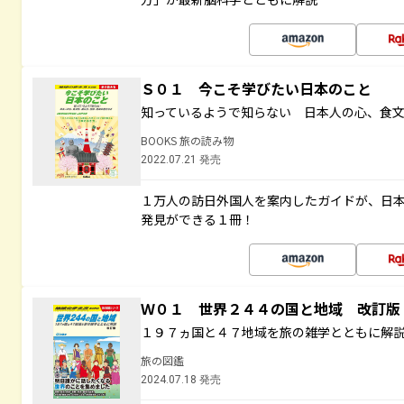
Ｓ０１ 今こそ学びたい日本のこと
知っているようで知らない 日本人の心、食
BOOKS 旅の読み物
2022.07.21 発売
１万人の訪日外国人を案内したガイドが、日
発見ができる１冊！
Ｗ０１ 世界２４４の国と地域 改訂版
１９７ヵ国と４７地域を旅の雑学とともに解
旅の図鑑
2024.07.18 発売