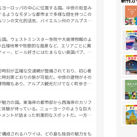
新刊ガ
ンの発祥地であるランス、プロヴァンスの香り高
るヨーロッパの中心に位置する国。中世の街並み
だ。さらに、パリ以外の地域にも魅力が溢れてお
するようなモダンな都市まで多様な顔を持つこの
ている。パリ以外の個性あふれる地方に足を運ぶ
ルリンの文化的活気、バイエルン州のアルプスの
とそれぞれで全く異なる文化を体験できるだろう。 なお、新着のフランス情報は
コンテンツ
た風景は必見。ビールとソーセージを味わいなが
ひ体験してほしい。 なお、新着のド
る国。ウェストミンスター寺院や大英博物館のよ
。
い丘陵地帯や牧歌的な風景など、エリアごとに異
ティー、ビール好きにはたまらない英国パブ、サ
豊富。イギリスを旅して楽しみつくそう。 な
参照してほしい。
行時刻が正確な交通網が整備されており、初心者
に時刻表どおりの旅が可能だ。中世の建物がその
博物館もあり、アルプス観光だけでなく町歩きも
め物価も高いが、旅行者向けの交通パス提供のサ
観光を楽しむこともできる。 なお、新着
が魅力の国。東海岸の都市部から西海岸のカリフ
しい。
と体験が待っている。ニューヨークのような巨大
ンメントが詰まった刺激的なスポットだ。一方、
キャニオンやイエローストーン国立公園といった
ーリンズでは、音楽と美食が融合した独特の文化
で構成されるハワイは、どの島も独自の魅力をも
魅力を楽しみながら、その多様性と豊かな歴史を