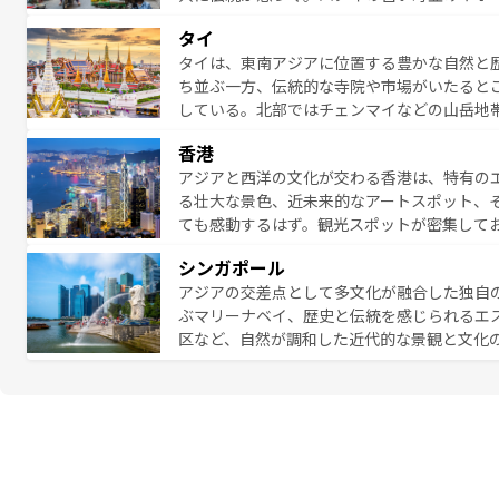
雰囲気を醸し出している。また、バラエティ
タイ
まないベトナム料理も魅力のひとつ。フォー
タイは、東南アジアに位置する豊かな自然と
地で味わいたい。どの地域を訪れてもあたた
ち並ぶ一方、伝統的な寺院や市場がいたると
れられない旅になるはずだ。 な
している。北部ではチェンマイなどの山岳地
い。
ビの美しいビーチでリゾート気分を楽しむこ
香港
ら高級レストランまで味覚を刺激する。気候
アジアと西洋の文化が交わる香港は、特有の
っている。親しみやすいタイの人々、仏教を
る壮大な景色、近未来的なアートスポット、
る旅人を魅了し続ける。 なお、新着のタ
ても感動するはず。観光スポットが密集して
のむような絶景から文化的な体験まで、香港を存分に楽し
シンガポール
報は
コンテンツ一覧
を参照してほしい。
アジアの交差点として多文化が融合した独自
ぶマリーナベイ、歴史と伝統を感じられるエ
区など、自然が調和した近代的な景観と文化
も新しい発見がある。さらに、治安のよさや
的なポイント。グルメも豊富で、ホーカーズ
れる人を飽きさせないシンガポールで、多様な魅力を体感しよ
ル情報は
コンテンツ一覧
を参照してほしい。