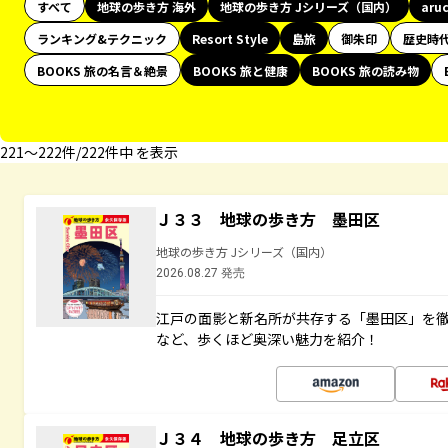
すべて
地球の歩き方 海外
地球の歩き方 Jシリーズ（国内）
aru
ランキング&テクニック
Resort Style
島旅
御朱印
歴史時
BOOKS 旅の名言＆絶景
BOOKS 旅と健康
BOOKS 旅の読み物
221〜222件/222件中 を表示
Ｊ３３ 地球の歩き方 墨田区
地球の歩き方 Jシリーズ（国内）
2026.08.27 発売
江戸の面影と新名所が共存する「墨田区」を
など、歩くほど奥深い魅力を紹介！
Ｊ３４ 地球の歩き方 足立区