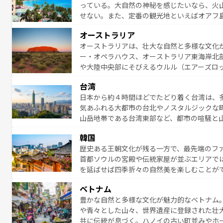
っている。大自然の神秘を感じたいなら、火
感じることができるだろう。車でのロードト
せない。また、定番の観光地といえばオアフ
旅のスタイルだ。 なお、新着のアメリカ情
アイ島がおすすめ。エメラルドグリーンに輝
オーストラリア
る。「アロハスピリット」と呼ばれるおもて
オーストラリアは、壮大な自然と多様な文化
人々、おいしいローカルフードやハワイアン
ー・オペラハウス、オーストラリア東海岸北
がハワイの魅力を彩っている。訪れるたびに
や大陸中央部にそびえるウルル（エアーズロ
味わってほしい。 なお、新着のハワイ情報は
熱帯雨林など、見どころがたくさん。また、
台湾
豊かで、美味しいものであふれている。アク
日本から約４時間ほどでたどり着く台湾は、
ング、ハイキングなど、アウトドア好きには
気あふれる大都市の台北やノスタルジックな
に味わいつくそう。 なお、新着のオー
山岳地帯である台湾東部など、都市の喧騒と
発見と驚きをもたらしてくれる。また、奥深
韓国
から高級料理、ヘルシーで美容にもいいと評
歴史ある王朝文化が残る一方で、最先端のファ
える。 なお、新着の台湾情報は
コンテンツ一
首都ソウルの宮殿や伝統家屋が並ぶエリアで
を延ばせば四季折々の自然美を楽しむことが
トフードまで、さまざまな韓国料理が待って
ベトナム
能できる。あたたかいホスピタリティに包ま
豊かな自然と多様な文化が魅力的なベトナム
てみてほしい。 なお、新着の韓国情報は
コン
や青々とした山々、世界遺産に登録された壮
共に伝統が息づく。ハノイの古い町並みやホ