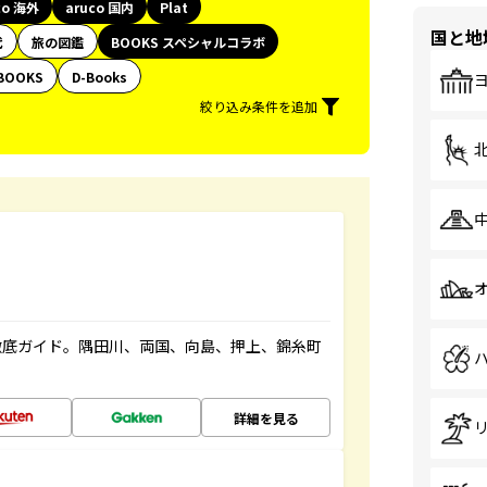
co 海外
aruco 国内
Plat
国と地
代
旅の図鑑
BOOKS スペシャルコラボ
BOOKS
D-Books
絞り込み条件を追加
徹底ガイド。隅田川、両国、向島、押上、錦糸町
詳細を見る