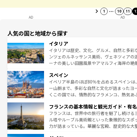
…
1
10
11
1
AD
AD
人気の国と地域から探す
イタリア
イタリアは歴史、文化、グルメ、自然と多彩
ンツェのルネッサンス美術、ヴェネツィアの
ーナの美しい田園風景やアマルフィ海岸の絶
は、本場のピザやパスタなど、絶品のイタリ
スペイン
夜眠るまで、すべての瞬間を楽しませてくれ
イベリア半島のほぼ80％を占めるスペインは
なお、新着のイタリア情報は
コンテンツ一覧
ー山脈まで、多彩な自然と文化が詰まったヨ
くこの国では、情熱的なフラメンコ、熱気あ
となっている。首都マドリードの洗練された
フランスの基本情報と観光ガイド・有名
ら、地方では古代ローマ遺跡や中世の城塞都
フランスは、世界中の旅行者を魅了し続ける
せる。地方によって風土や気候が異なるスペイン
ル塔やルーブル美術館といった象徴的なスポ
新着のスペイン情報は
コンテンツ一覧
を参照
力が詰まっている。華麗な宮殿、歴史的な大
る者を心から魅了する。また、フランスは美