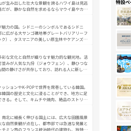
特設ペ
山が生み出した壮大な景観を誇るハワイ島は見逃
リップや列車の旅も、アメリカならではの贅沢な
島だが、静かな自然を求めるならマウイ島やカウ
報は
コンテンツ一覧
を参照してほしい。
く海をはじめ、豊かな文化や歴史が息づいてい
なしの心で訪れる人々を迎えてくれるハワイの
が魅力の国。シドニーのシンボルであるシドニ
ミュージック、伝統的なフラダンスなど、すべて
部に広がる大サンゴ礁地帯グレートバリアリーフ
新しい発見と感動が待っているハワイを、存分に
ック）、タスマニアの美しい原生林やケアンズの
コンテンツ一覧
を参照してほしい。
カフェやワイン、オージービーフなどの食文化も
ティビティも充実しており、サーフィンやダイビ
多彩な文化と自然が織りなす魅力的な観光地。活
たまらない。オーストラリアの多彩な魅力を存分
町並みが人気な九份（ジォウフェン）、静ひつな
ストラリア情報は
コンテンツ一覧
を参照してほしい。
山間の静けさが共存しており、訪れる人に新しい
い台湾の食文化も魅力で、夜市などの屋台グルメ
判のスイーツなど、バラエティ豊かな料理が味わ
ッションやK-POPで世界を席巻している韓国。
覧
を参照してほしい。
は韓国の歴史と文化に浸ることができ、地方に足
できる。そして、キムチや焼肉、絶品のストリー
いる。夜には、韓国ならではのナイトライフも堪
れながら、韓国の多彩な魅力を心ゆくまで味わっ
。南北に細長く伸びる国土には、広大な田園風景
テンツ一覧
を参照してほしい。
大な自然景観が点在し、都市部では急速な発展と
ーチミン市のフランス統治時代の建物も、独特の