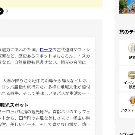
2
旅のテ
な魅力にあふれた国。
ローマ
の古代遺跡やフィレ
運河など、歴史あるスポットはもちろん、トスカ
飲
景など、自然景観も見逃せない。観光の合間に
ア料理を堪能することもできる。朝目覚めてから
るイタリアで、忘れられない旅をしてみよう！
、太陽が降り注ぐ地中海沿岸から雄大なピレネ
を参照してほしい。
イベン
ーロッパ屈指の旅行先だ。多様な地域文化が根付
観
ふれる闘牛、そして美味しいタパスが生活の一部
雰囲気や、バルセロナのアートに溢れた街角か
観光スポット
市、穏やかなビーチリゾートまで多彩な表情を見
アクティ
ヨーロッパ屈指の観光地だ。首都パリのエッフェ
はその個性で訪れる人を魅了する。 なお、
ットから、田舎町の古風な美しさまで、幅広い魅
してほしい。
聖堂、美しいビーチ、そして豊かな自然が、訪れ
食の国としても知られ、フランス料理はユネスコ