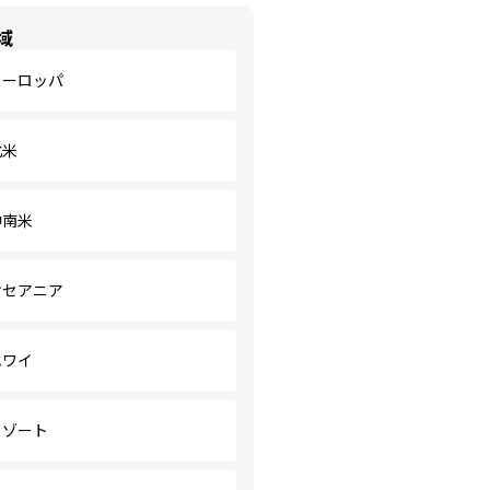
域
ヨーロッパ
北米
中南米
オセアニア
ハワイ
リゾート