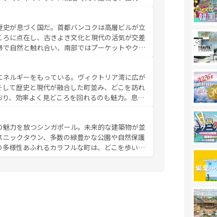
の豊かさとおいしさで世界中の食通を魅了してや
やバインミー、ベトナムコーヒーなどは、ぜひ現
歴史が息づく国だ。首都バンコクは高層ビルが立
かい人々が旅行者を迎えてくれるので、きっと忘
ころに点在し、古きよき文化と現代の活気が交差
お、新着のベトナム情報は
コンテンツ一覧
を参照してほし
帯で自然と触れ合い、南部ではプーケットやクラ
とができる。タイ料理は世界的に有名で、屋台か
は一年中温暖で、どの季節にも異なる楽しみが待
エネルギーをもっている。ヴィクトリア湾に広が
中心とした文化、そして多様な観光資源が、訪れ
そして歴史と現代が融合した町並み、どこを訪れ
イ情報は
コンテンツ一覧
を参照してほしい。
おり、効率よく見どころを回れるのも魅力。息を
み尽くそう。 なお、新着の香港情
の魅力を放つシンガポール。未来的な建築物が並
スニックタウン、多数の緑豊かな公園や自然保護
の多様性あふれるカラフルな町は、どこを歩いて
充実した公共交通機関も、旅行者にとっては魅力
は地元の風情を楽しめる外せないスポットだ。訪
う。 なお、新着のシンガポー