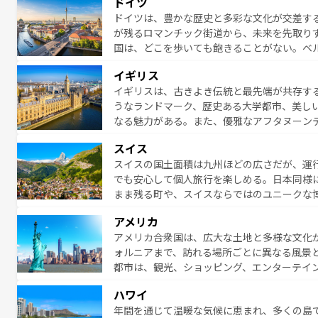
ドイツ
無形文化遺産にも登録されている。シャンパ
ドイツは、豊かな歴史と多彩な文化が交差す
いラベンダー畑など、多彩な楽しみ方が可能
が残るロマンチック街道から、未来を先取り
り、どの街角にも豊かな歴史と文化が息づい
国は、どこを歩いても飽きることがない。ベ
絶景、そしてライン川沿いのワイン畑といっ
一覧
を参照してほしい。
イギリス
ら地元の人と過ごす楽しい時間は、お酒好きな人にはぜ
イギリスは、古きよき伝統と最先端が共存す
イツ情報は
コンテンツ一覧
を参照してほしい
うなランドマーク、歴史ある大学都市、美し
なる魅力がある。また、優雅なアフタヌーン
ッカー観戦など、本場だからこそできる体験も
スイス
お、新着のイギリス情報は
コンテンツ一覧
を
スイスの国土面積は九州ほどの広さだが、運
でも安心して個人旅行を楽しめる。日本同様
まま残る町や、スイスならではのユニークな
満喫することができる。国民の所得が高いた
アメリカ
ービスもあり、うまく活用すれば市内交通費無料で
アメリカ合衆国は、広大な土地と多様な文化
のスイス情報は
コンテンツ一覧
を参照してほ
ォルニアまで、訪れる場所ごとに異なる風景
都市は、観光、ショッピング、エンターテイ
アメリカ西部には大自然が広がり、グランド
ハワイ
絶景が堪能できる。さらに、南部のニューオ
年間を通じて温暖な気候に恵まれ、多くの島
が魅力。旅行者はアメリカの各地域で異なる