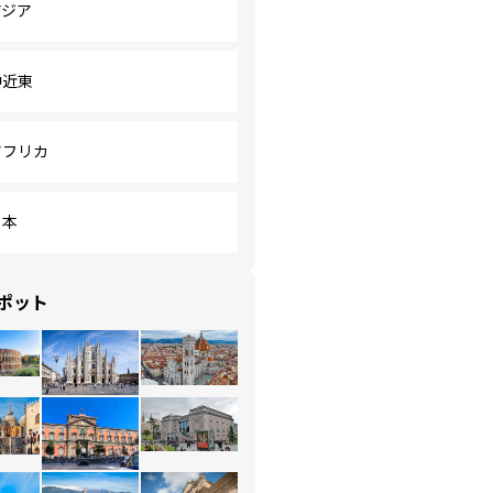
アジア
中近東
アフリカ
日本
ポット