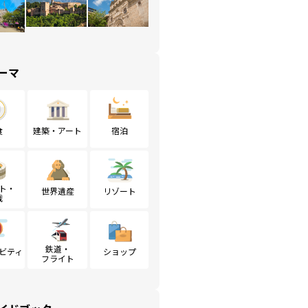
ーマ
食
建築・アート
宿泊
ト・
世界遺産
リゾート
戦
鉄道・
ビティ
ショップ
フライト