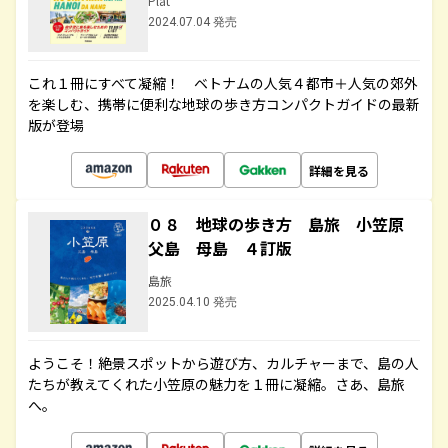
Plat
2024.07.04 発売
これ１冊にすべて凝縮！ ベトナムの人気４都市＋人気の郊外
を楽しむ、携帯に便利な地球の歩き方コンパクトガイドの最新
版が登場
詳細を見る
０８ 地球の歩き方 島旅 小笠原
父島 母島 ４訂版
島旅
2025.04.10 発売
ようこそ！絶景スポットから遊び方、カルチャーまで、島の人
たちが教えてくれた小笠原の魅力を１冊に凝縮。さあ、島旅
へ。