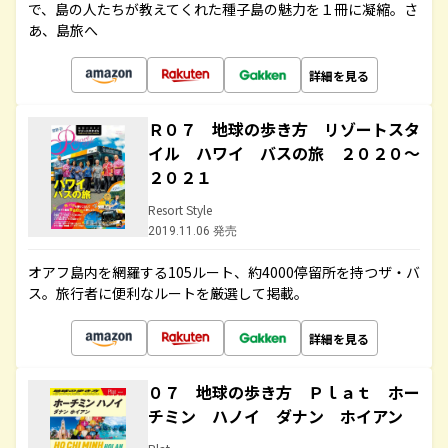
で、島の人たちが教えてくれた種子島の魅力を１冊に凝縮。さ
あ、島旅へ
詳細を見る
Ｒ０７ 地球の歩き方 リゾートスタ
イル ハワイ バスの旅 ２０２０～
２０２１
Resort Style
2019.11.06 発売
オアフ島内を網羅する105ルート、約4000停留所を持つザ・バ
ス。旅行者に便利なルートを厳選して掲載。
詳細を見る
０７ 地球の歩き方 Ｐｌａｔ ホー
チミン ハノイ ダナン ホイアン