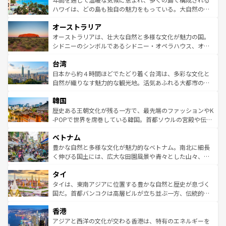
西部には大自然が広がり、グランドキャニオンやイエロー
ハワイは、どの島も独自の魅力をもっている。大自然の神
ストーン国立公園といった絶景が堪能できる。さらに、南
秘を感じたいなら、火山が生み出した壮大な景観を誇るハ
オーストラリア
部のニューオーリンズでは、音楽と美食が融合した独特の
ワイ島は見逃せない。また、定番の観光地といえばオアフ
文化が魅力。旅行者はアメリカの各地域で異なる魅力を楽
島だが、静かな自然を求めるならマウイ島やカウアイ島が
オーストラリアは、壮大な自然と多様な文化が魅力の国。
しみながら、その多様性と豊かな歴史を感じることができ
おすすめ。エメラルドグリーンに輝く海をはじめ、豊かな
シドニーのシンボルであるシドニー・オペラハウス、オー
るだろう。車でのロードトリップや列車の旅も、アメリカ
文化や歴史が息づいている。「アロハスピリット」と呼ば
ストラリア東海岸北部に広がる大サンゴ礁地帯グレートバ
ならではの贅沢な旅のスタイルだ。 なお、新着のアメリカ
台湾
れるおもてなしの心で訪れる人々を迎えてくれるハワイの
リアリーフや大陸中央部にそびえるウルル（エアーズロッ
情報は
コンテンツ一覧
を参照してほしい。
人々、おいしいローカルフードやハワイアンミュージッ
ク）、タスマニアの美しい原生林やケアンズの熱帯雨林な
日本から約４時間ほどでたどり着く台湾は、多彩な文化と
ク、伝統的なフラダンスなど、すべてがハワイの魅力を彩
ど、見どころがたくさん。また、カフェやワイン、オージ
自然が織りなす魅力的な観光地。活気あふれる大都市の台
っている。訪れるたびに新しい発見と感動が待っているハ
ービーフなどの食文化も豊かで、美味しいものであふれて
北やノスタルジックな町並みが人気な九份（ジォウフェ
ワイを、存分に味わってほしい。 なお、新着のハワイ情報
韓国
いる。アクティビティも充実しており、サーフィンやダイ
ン）、静ひつな山岳地帯である台湾東部など、都市の喧騒
は
コンテンツ一覧
を参照してほしい。
ビング、ハイキングなど、アウトドア好きにはたまらな
と山間の静けさが共存しており、訪れる人に新しい発見と
歴史ある王朝文化が残る一方で、最先端のファッションやK
い。オーストラリアの多彩な魅力を存分に味わいつくそ
驚きをもたらしてくれる。また、奥深い台湾の食文化も魅
-POPで世界を席巻している韓国。首都ソウルの宮殿や伝統
う。 なお、新着のオーストラリア情報は
コンテンツ一覧
を
力で、夜市などの屋台グルメから高級料理、ヘルシーで美
家屋が並ぶエリアでは韓国の歴史と文化に浸ることがで
参照してほしい。
ベトナム
容にもいいと評判のスイーツなど、バラエティ豊かな料理
き、地方に足を延ばせば四季折々の自然美を楽しむことが
が味わえる。 なお、新着の台湾情報は
コンテンツ一覧
を参
できる。そして、キムチや焼肉、絶品のストリートフード
豊かな自然と多様な文化が魅力的なベトナム。南北に細長
照してほしい。
まで、さまざまな韓国料理が待っている。夜には、韓国な
く伸びる国土には、広大な田園風景や青々とした山々、世
らではのナイトライフも堪能できる。あたたかいホスピタ
界遺産に登録された壮大な自然景観が点在し、都市部では
タイ
リティに包まれながら、韓国の多彩な魅力を心ゆくまで味
急速な発展と共に伝統が息づく。ハノイの古い町並みやホ
わってみてほしい。 なお、新着の韓国情報は
コンテンツ一
ーチミン市のフランス統治時代の建物も、独特の雰囲気を
タイは、東南アジアに位置する豊かな自然と歴史が息づく
覧
を参照してほしい。
醸し出している。また、バラエティの豊かさとおいしさで
国だ。首都バンコクは高層ビルが立ち並ぶ一方、伝統的な
世界中の食通を魅了してやまないベトナム料理も魅力のひ
寺院や市場がいたるところに点在し、古きよき文化と現代
香港
とつ。フォーやバインミー、ベトナムコーヒーなどは、ぜ
の活気が交差している。北部ではチェンマイなどの山岳地
ひ現地で味わいたい。どの地域を訪れてもあたたかい人々
帯で自然と触れ合い、南部ではプーケットやクラビの美し
アジアと西洋の文化が交わる香港は、特有のエネルギーを