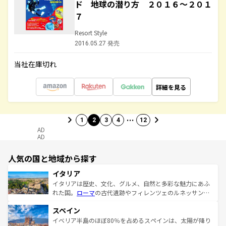
ド 地球の潜り方 ２０１６～２０１
７
Resort Style
2016.05.27 発売
当社在庫切れ
詳細を見る
…
1
2
3
4
12
AD
AD
人気の国と地域から探す
イタリア
イタリアは歴史、文化、グルメ、自然と多彩な魅力にあふ
れた国。
ローマ
の古代遺跡やフィレンツェのルネッサンス
美術、ヴェネツィアの運河など、歴史あるスポットはもち
スペイン
ろん、トスカーナの美しい田園風景やアマルフィ海岸の絶
景など、自然景観も見逃せない。観光の合間には、本場の
イベリア半島のほぼ80％を占めるスペインは、太陽が降り