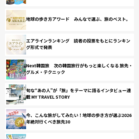
地球の歩き方アワード みんなで選ぶ、旅のベスト。
エアラインランキング 読者の投票をもとにランキン
グ形式で発表
Next韓国旅 次の韓国旅行がもっと楽しくなる 旅先・
グルメ・テクニック
旬な“あの人”が「旅」をテーマに語るインタビュー連
載 MY TRAVEL STORY
今、こんな旅がしてみたい！地球の歩き方が選ぶ2026
年絶対行くべき旅先30