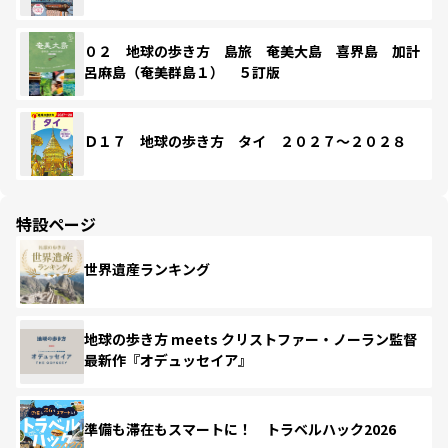
０２ 地球の歩き方 島旅 奄美大島 喜界島 加計
呂麻島（奄美群島１） ５訂版
Ｄ１７ 地球の歩き方 タイ ２０２７～２０２８
特設ページ
世界遺産ランキング
地球の歩き方 meets クリストファー・ノーラン監督
最新作『オデュッセイア』
準備も滞在もスマートに！ トラベルハック2026