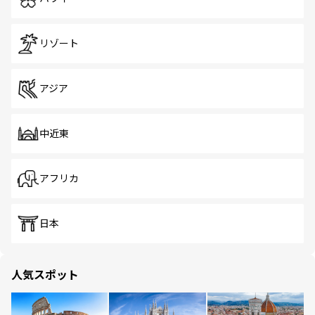
リゾート
アジア
中近東
アフリカ
日本
人気スポット