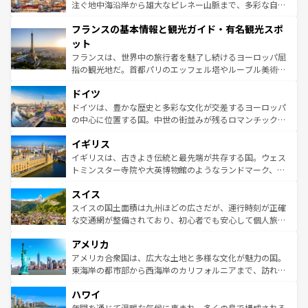
ピザやパスタなど、絶品のイタリア料理を堪能することも
注ぐ地中海沿岸から雄大なピレネー山脈まで、多彩な自然
できる。朝目覚めてから夜眠るまで、すべての瞬間を楽し
と文化が詰まったヨーロッパ屈指の旅行先だ。多様な地域
フランスの基本情報と観光ガイド・有名観光スポ
ませてくれるイタリアで、忘れられない旅をしてみよう！
文化が根付くこの国では、情熱的なフラメンコ、熱気あふ
なお、新着のイタリア情報は
コンテンツ一覧
を参照してほ
れる闘牛、そして美味しいタパスが生活の一部となってい
ット
しい。
る。首都マドリードの洗練された雰囲気や、バルセロナの
フランスは、世界中の旅行者を魅了し続けるヨーロッパ屈
アートに溢れた街角から、地方では古代ローマ遺跡や中世
指の観光地だ。首都パリのエッフェル塔やルーブル美術館
の城塞都市、穏やかなビーチリゾートまで多彩な表情を見
といった象徴的なスポットから、田舎町の古風な美しさま
せる。地方によって風土や気候が異なるスペインはその個
ドイツ
で、幅広い魅力が詰まっている。華麗な宮殿、歴史的な大
性で訪れる人を魅了する。 なお、新着のスペイン情報は
コ
聖堂、美しいビーチ、そして豊かな自然が、訪れる者を心
ドイツは、豊かな歴史と多彩な文化が交差するヨーロッパ
ンテンツ一覧
を参照してほしい。
から魅了する。また、フランスは美食の国としても知ら
の中心に位置する国。中世の街並みが残るロマンチック街
れ、フランス料理はユネスコ無形文化遺産にも登録されて
道から、未来を先取りするようなモダンな都市まで多様な
イギリス
いる。シャンパンの発祥地であるランス、プロヴァンスの
顔を持つこの国は、どこを歩いても飽きることがない。ベ
香り高いラベンダー畑など、多彩な楽しみ方が可能だ。さ
ルリンの文化的活気、バイエルン州のアルプスの絶景、そ
イギリスは、古きよき伝統と最先端が共存する国。ウェス
らに、パリ以外の地域にも魅力が溢れており、どの街角に
してライン川沿いのワイン畑といった風景は必見。ビール
トミンスター寺院や大英博物館のようなランドマーク、歴
も豊かな歴史と文化が息づいている。パリ以外の個性あふ
とソーセージを味わいながら地元の人と過ごす楽しい時間
史ある大学都市、美しい丘陵地帯や牧歌的な風景など、エ
れる地方に足を運ぶとそれぞれで全く異なる文化を体験で
スイス
は、お酒好きな人にはぜひ体験してほしい。 なお、新着の
リアごとに異なる魅力がある。また、優雅なアフタヌーン
きるだろう。 なお、新着のフランス情報は
コンテンツ一覧
ドイツ情報は
コンテンツ一覧
を参照してほしい。
ティー、ビール好きにはたまらない英国パブ、サッカー観
スイスの国土面積は九州ほどの広さだが、運行時刻が正確
を参照してほしい。
戦など、本場だからこそできる体験も豊富。イギリスを旅
な交通網が整備されており、初心者でも安心して個人旅行
して楽しみつくそう。 なお、新着のイギリス情報は
コンテ
を楽しめる。日本同様に時刻表どおりの旅が可能だ。中世
アメリカ
ンツ一覧
を参照してほしい。
の建物がそのまま残る町や、スイスならではのユニークな
博物館もあり、アルプス観光だけでなく町歩きも満喫する
アメリカ合衆国は、広大な土地と多様な文化が魅力の国。
ことができる。国民の所得が高いため物価も高いが、旅行
東海岸の都市部から西海岸のカリフォルニアまで、訪れる
者向けの交通パス提供のサービスもあり、うまく活用すれ
場所ごとに異なる風景と体験が待っている。ニューヨーク
ハワイ
ば市内交通費無料で観光を楽しむこともできる。 なお、新
のような巨大都市は、観光、ショッピング、エンターテイ
着のスイス情報は
コンテンツ一覧
を参照してほしい。
ンメントが詰まった刺激的なスポットだ。一方、アメリカ
年間を通じて温暖な気候に恵まれ、多くの島で構成される