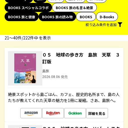
BOOKS スペシャルコラボ
BOOKS 旅の名言＆絶景
BOOKS 旅と健康
BOOKS 旅の読み物
BOOKS
D-Books
絞り込み条件を追加
21〜40件/222件中 を表示
０５ 地球の歩き方 島旅 天草 ３
訂版
島旅
2026.08.06 発売
絶景スポットから島ごはん、カフェ、歴史的名所まで、島の人
たちが教えてくれた天草の魅力を1冊に凝縮。さあ、島旅へ。
詳細を見る