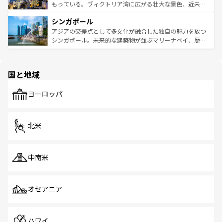
が旅行者を迎えてくれるので、きっと忘れられない旅にな
いビーチでリゾート気分を楽しむことができる。タイ料理
もっている。ヴィクトリア湾に広がる壮大な景色、近未来
るはずだ。 なお、新着のベトナム情報は
コンテンツ一覧
を
は世界的に有名で、屋台から高級レストランまで味覚を刺
的なアートスポット、そして歴史と現代が融合した町並
参照してほしい。
シンガポール
激する。気候は一年中温暖で、どの季節にも異なる楽しみ
み、どこを訪れても感動するはず。観光スポットが密集し
が待っている。親しみやすいタイの人々、仏教を中心とし
ており、効率よく見どころを回れるのも魅力。息をのむよ
アジアの交差点として多文化が融合した独自の魅力を放つ
た文化、そして多様な観光資源が、訪れる旅人を魅了し続
うな絶景から文化的な体験まで、香港を存分に楽しみ尽く
シンガポール。未来的な建築物が並ぶマリーナベイ、歴史
ける。 なお、新着のタイ情報は
コンテンツ一覧
を参照して
そう。 なお、新着の香港情報は
コンテンツ一覧
を参照して
と伝統を感じられるエスニックタウン、多数の緑豊かな公
ほしい。
ほしい。
園や自然保護区など、自然が調和した近代的な景観と文化
の多様性あふれるカラフルな町は、どこを歩いても新しい
国と地域
発見がある。さらに、治安のよさや充実した公共交通機関
も、旅行者にとっては魅力的なポイント。グルメも豊富
で、ホーカーズは地元の風情を楽しめる外せないスポット
ヨーロッパ
だ。訪れる人を飽きさせないシンガポールで、多様な魅力
を体感しよう。 なお、新着のシンガポール情報は
コンテン
ツ一覧
を参照してほしい。
北米
中南米
オセアニア
ハワイ